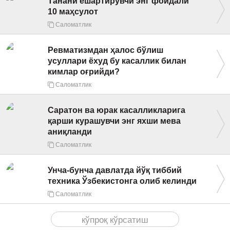
Танани ёшартирувчи энг фойдали
10 маҳсулот
Саломатлик
Ревматизмдан ҳалос бўлиш
усуллари ёхуд бу касаллик билан
кимлар оғрийди?
Саломатлик
Саратон ва юрак касалликларига
қарши курашувчи энг яхши мева
аниқланди
Саломатлик
Унча-бунча давлатда йўқ тиббий
техника Ўзбекистонга олиб келинди
Саломатлик