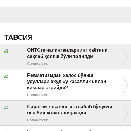
ТАВСИЯ
ОИТСга чалинганларнинг ҳаётини
сақлаб қолиш йўли топилди
Саломатлик
Ревматизмдан ҳалос бўлиш
усуллари ёхуд бу касаллик билан
кимлар оғрийди?
Саломатлик
Саратон касаллигига сабаб бўлувчи
яна бир ҳолат аниқланди
Саломатлик