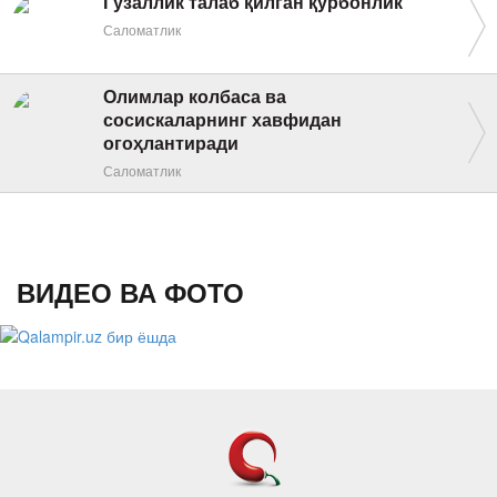
Гўзаллик талаб қилган қурбонлик
Саломатлик
Олимлар колбаса ва
сосискаларнинг хавфидан
огоҳлантиради
Саломатлик
ВИДЕО ВА ФОТО