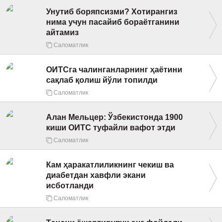
ИНТЕРВЬЮ
Унутиб боряпсизми? Хотирангиз
нима учун пасайиб бораётганини
ЛОЙИҲАЛАР
айтамиз
Таҳлил
Саломатлик
Саломатлик
ОИТСга чалинганларнинг ҳаётини
сақлаб қолиш йўли топилди
Бу қизиқ
Саломатлик
Реклама
Алан Мельцер: Ўзбекистонда 1900
СПОРТ
киши ОИТС туфайли вафот этди
ТЕХНОЛОГИЯ
Саломатлик
Кам ҳаракатлиликнинг чекиш ва
диабетдан хавфли экани
исботланди
Саломатлик