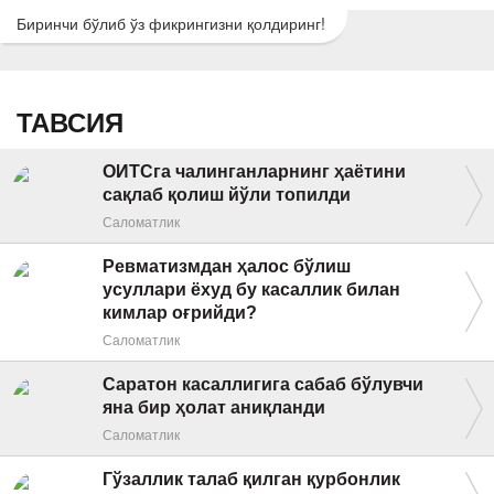
Биринчи бўлиб ўз фикрингизни қолдиринг!
ТАВСИЯ
ОИТСга чалинганларнинг ҳаётини
сақлаб қолиш йўли топилди
Саломатлик
Ревматизмдан ҳалос бўлиш
усуллари ёхуд бу касаллик билан
кимлар оғрийди?
Саломатлик
Саратон касаллигига сабаб бўлувчи
яна бир ҳолат аниқланди
Саломатлик
Гўзаллик талаб қилган қурбонлик