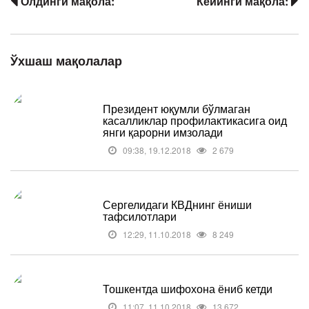
Олдинги мақола:
Кейинги мақола:
Ўхшаш мақолалар
Президент юқумли бўлмаган
касалликлар профилактикасига оид
янги қарорни имзолади
09:38, 19.12.2018
2 679
Сергелидаги КВДнинг ёниши
тафсилотлари
12:29, 11.10.2018
8 249
Тошкентда шифохона ёниб кетди
11:07, 11.10.2018
13 672