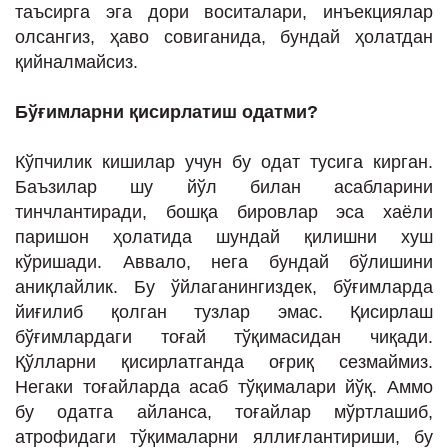
таъсирга эга дори воситалари, инъекциялар
олсангиз, ҳаво совиганида, бундай ҳолатдан
қийналмайсиз.
Б
ўғимларни қисирлатиш одатми
?
Кўпчилик кишилар учун бу одат тусига кирган.
Баъзилар шу йўл билан асабларини
тинчлантиради, бошқа бировлар эса хаёли
паришон ҳолатида шундай қилишни хуш
кўришади. Аввало, нега бундай бўлишини
аниқлайлик. Бу ўйлаганингиздек, бўғимларда
йиғилиб қолган тузлар эмас. Қисирлаш
бўғимлардаги тоғай тўқимасидан чиқади.
Қўлларни қисирлатганда оғриқ сезмаймиз.
Негаки тоғайларда асаб тўқималари йўқ. Аммо
бу одатга айланса, тоғайлар мўртлашиб,
атрофидаги тўқималарни яллиғлантириши, бу