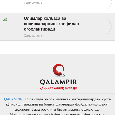
Саломатлик
Олимлар колбаса ва
сосискаларнинг хавфидан
огоҳлантиради
Саломатлик
QALAMPIR.UZ
сайтида эълон қилинган материаллардан нусха
кўчириш, тарқатиш ва бошқа шаклларда фойдаланиш фақат
таҳририят ёзма розилиги билан амалга оширилади.
Мақолалардаги муаллиф фикри таҳририят фикрига мос