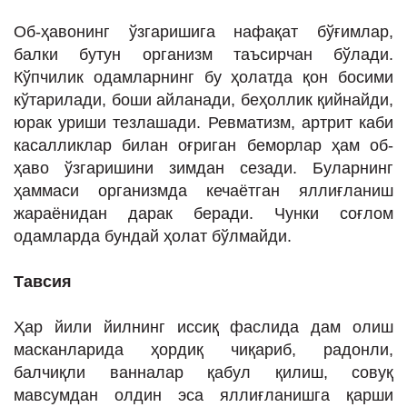
ИНТЕРВЬЮ
Об-ҳавонинг ўзгаришига нафақат бўғимлар,
ЛОЙИҲАЛАР
балки бутун организм таъсирчан бўлади.
Кўпчилик одамларнинг бу ҳолатда қон босими
Таҳлил
кўтарилади, боши айланади, беҳоллик қийнайди,
Саломатлик
юрак уриши тезлашади. Ревматизм, артрит каби
касалликлар билан оғриган беморлар ҳам об-
Бу қизиқ
ҳаво ўзгаришини зимдан сезади. Буларнинг
Реклама
ҳаммаси организмда кечаётган яллиғланиш
жараёнидан дарак беради. Чунки соғлом
СПОРТ
одамларда бундай ҳолат бўлмайди.
ТЕХНОЛОГИЯ
Тавсия
Ҳар йили йилнинг иссиқ фаслида дам олиш
масканларида ҳордиқ чиқариб, радонли,
балчиқли ванналар қабул қилиш, совуқ
мавсумдан олдин эса яллиғланишга қарши