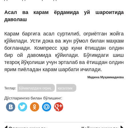
Асал ва карам ёрдамида
у
й шароитида
давола
ш
Карам баргига асал суртилиб, оғриётган жойга
қўйилади. Усти дока ва жун рўмол билан маҳкам
боғланади. Компресс ҳар куни ётишдан олдин
бир ой давомида қўйилади. Бўғимдаги шиш
тезроқ йўқолиши учун эрталаб ва ётишдан олдин
ярим пиёладан карам шарбати ичилади.
Мадина Муҳаммадиева
Теглар:
Бўғимлардаги оғриқ
касаллик
Дўстларингиз билан бўлишинг: