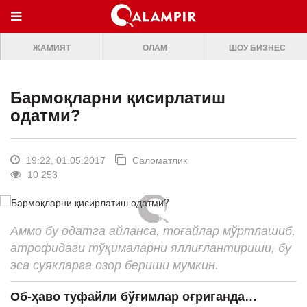
МЕНЮ
ЖАМИЯТ
ОЛАМ
ШОУ БИЗНЕС
ONLINE TV
БОШ САХИФА
Бармоқларни қисирлатиш
ЖАМИЯТ
одатми?
ОЛАМ
ШОУ-БИЗНЕС
19:22, 01.05.2017
Саломатлик
10 253
Премьера
Мусиқа
Аммо бу одатга айланса, тоғайлар мўртлашиб,
Клип
атрофидаги тўқималарни яллиғлантириши, бу
Кино
эса суякларга озор бериши мумкин.
Театр
Об
-
ҳаво туфайли бўғимлар оғриганда
…