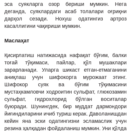
эса суякларга озор бериши мумкин. Нега
деганда, суяклардаги асаб толалари оғриқни
дарҳол сезади. Нохуш одатингиз артроз
касаллигини чақириши мумкин.
Маслаҳат
Қисирлатиш натижасида нафақат бўғим, балки
тоғай тўқимаси, пайлар, қўл мушаклари
зарарланади. Уларга шикаст етган-етмаганини
аниқлаш учун шифокорга мурожаат этинг.
Шифокор суяк ва бўғим тўқимасини
мустаҳкамловчи ходроитин сульфат, глюкозамин
сульфат, гидрохлорид бўлган воситалар
буюради. Шунингдек, бир муддат дармондори
йиғиндиларини ичиб туриш керак. Даволанишдан
кейин яна эски одатингизни эсламаслик учун
резина ҳалқадан фойдаланиш мумкин. Уни қўлда