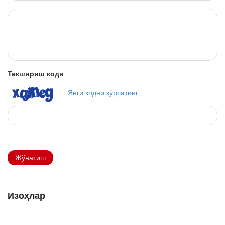
Текшириш коди
Янги кодни кўрсатинг
Жўнатиш
Изоҳлар