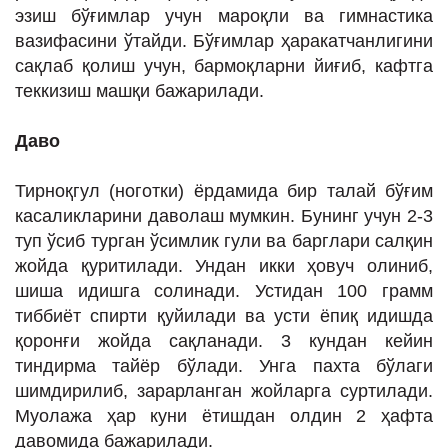
эзиш бўғимлар учун мароқли ва гимнастика
вазифасини ўтайди. Бўғимлар ҳаракатчанлигини
сақлаб қолиш учун, бармоқларни йиғиб, кафтга
теккизиш машқи бажарилади.
Даво
Тирноқгул (ноготки) ёрдамида бир талай бўғим
касаликларини даволаш мумкин. Бунинг учун 2-3
туп ўсиб турган ўсимлик гули ва барглари салқин
жойда қуритилади. Ундан икки ҳовуч олиниб,
шиша идишга солинади. Устидан 100 грамм
тиббиёт спирти қуйилади ва усти ёпиқ идишда
қоронғи жойда сақланади. 3 кундан кейин
тиндирма тайёр бўлади. Унга пахта бўлаги
шимдирилиб, зарарланган жойларга суртилади.
Муолажа ҳар куни ётишдан олдин 2 ҳафта
давомида бажарилади.