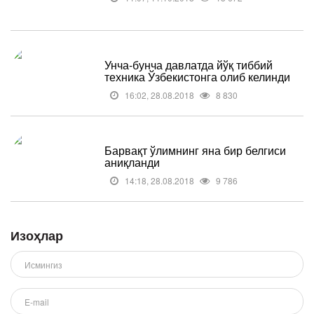
Унча-бунча давлатда йўқ тиббий
техника Ўзбекистонга олиб келинди
16:02, 28.08.2018
8 830
Барвақт ўлимнинг яна бир белгиси
аниқланди
14:18, 28.08.2018
9 786
Изоҳлар