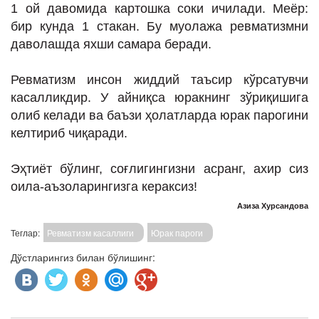
1 ой давомида картошка соки ичилади. Меёр:
бир кунда 1 стакан. Бу муолажа ревматизмни
даволашда яхши самара беради.
Ревматизм инсон жиддий таъсир кўрсатувчи
касалликдир. У айниқса юракнинг зўриқишига
олиб келади ва баъзи ҳолатларда юрак парогини
келтириб чиқаради.
Эҳтиёт бўлинг, соғлигингизни асранг, ахир сиз
оила-аъзоларингизга кераксиз!
Азиза Хурсандова
Теглар:
Ревматизм касаллиги
Юрак пароги
Дўстларингиз билан бўлишинг: