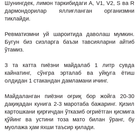
Шунингдек, лимон таркибидаги A, V1, V2, S ва R
дармондорилар яллиғланган организмни
тиклайди.
Ревматизмни уй шароитида даволаш мумкин.
Бугун биз сизларга баъзи тавсияларни айтиб
ўтамиз.
3 та катта пиёзни майдалаб 1 литр сувда
кайнатинг, сўнгра эрталаб ва уйқуга ётиш
олдидан 1 стакандан дамламани ичинг.
Майдаланган пиёзни оғриқ бор жойга 20-30
дақиқадан кунига 2-3 маротаба бажаринг. Қизил
картошкани қирғичдан ўтказиб оғриётган қисмига
қўйинг ва устини тоза мато билан ўранг, бу
муолажа ҳам яхши таъсир қилади.