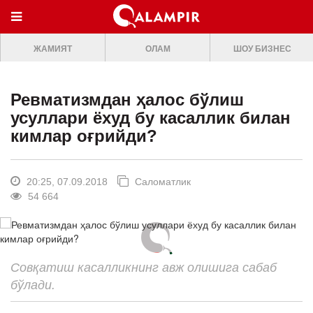
МЕНЮ
ЖАМИЯТ
ОЛАМ
ШОУ БИЗНЕС
ONLINE TV
БОШ САХИФА
Ревматизмдан ҳалос бўлиш
ЖАМИЯТ
усуллари ёхуд бу касаллик билан
кимлар оғрийди?
ОЛАМ
ШОУ-БИЗНЕС
20:25, 07.09.2018
Саломатлик
Премьера
54 664
Мусиқа
Клип
Совқатиш касалликнинг авж олишига сабаб
Кино
бўлади.
Театр