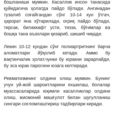
бошланиши мумкин. Касаллик инсон танасида
қуйидагича ҳолатда пайдо бўлади. Ангинадан
тузалиб соғайгандан сўнг 10-14 кун ўтгач,
ҳарорат яна кўтарилади, оғриқ пайдо бўлади,
тирсак, билаккафт усти, тизза, бўғимлар ва
бошқа тана аъзолари қизариб, шишиб чиқади.
Лекин 10-12 кундан сўнг полиартритнинг барча
аломатлари йўқолиб кетади. Аммо бу
вақтинчалик ҳолат,чунки бу юракни зарарлайди,
бу эса юрак парогини юзага келтиради.
Ревматизмнинг олдини олиш мумкин. Бунинг
учун уй-жой шароитларини яхшилаш, болалар
муассасаларида юқимли касалликлар олдини
олиш, жисмоний машғулот билан шуғулланиш
сингари соғломлаштириш тадбирлари киради.