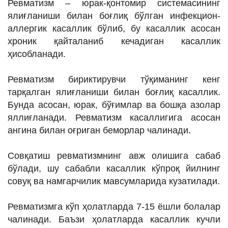
Ревматизм – юрак-қонтомир системасининг
ИНТЕРВЬЮ
ялиғланиши билан боғлиқ бўлган инфекцион-
ЛОЙИҲАЛАР
аллергик касаллик бўлиб, бу касаллик асосан
хроник қайталаниб кечадиган касаллик
Таҳлил
ҳисобланади.
Саломатлик
Ревматизм бириктирувчи тўқиманинг кенг
Бу қизиқ
тарқалган ялиғланиши билан боғлиқ касаллик.
Реклама
Бунда асосан, юрак, бўғимлар ва бошқа азолар
яллиғланади. Ревматизм касаллигига асосан
СПОРТ
ангина билан оғриган беморлар чалинади.
ТЕХНОЛОГИЯ
Совқатиш ревматизмнинг авж олишига сабаб
бўлади, шу сабабли касаллик кўпроқ йилнинг
совуқ ва намгарчилик мавсумларида кузатилади.
Ревматизмга кўп ҳолатларда 7-15 ёшли болалар
чалинади. Баъзи ҳолатларда касаллик кучли