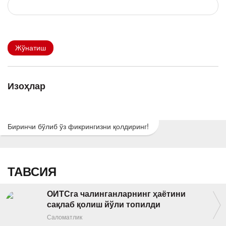
Жўнатиш
Изоҳлар
Биринчи бўлиб ўз фикрингизни қолдиринг!
ТАВСИЯ
ОИТСга чалинганларнинг ҳаётини
сақлаб қолиш йўли топилди
Саломатлик