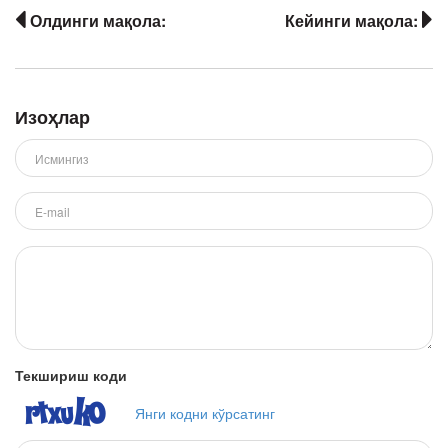
Олдинги мақола:
Кейинги мақола:
Изоҳлар
Текшириш коди
Янги кодни кўрсатинг