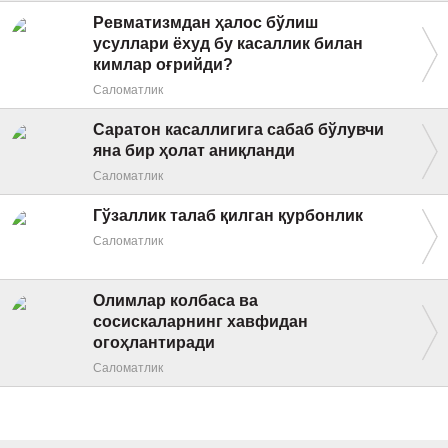
Ревматизмдан ҳалос бўлиш
усуллари ёхуд бу касаллик билан
кимлар оғрийди?
Саломатлик
Саратон касаллигига сабаб бўлувчи
яна бир ҳолат аниқланди
Саломатлик
Гўзаллик талаб қилган қурбонлик
Саломатлик
Олимлар колбаса ва
сосискаларнинг хавфидан
огоҳлантиради
Саломатлик