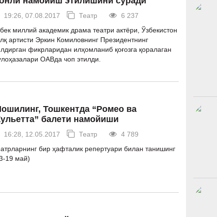
онли намойиш этилишини сўради
19:26, 07.08.2017
Театр
6 237
бек миллий академик драма театри актёри, Ўзбекистон
лқ артисти Эркин Комиловнинг Президентнинг
лдирган фикрларидан илҳомланиб қоғозга қоралаган
лоҳазалари ОАВда чоп этилди.
ошилинг, Тошкентда “Ромео ва
ульетта” балети намойиши
16:28, 12.05.2017
Театр
4 789
атрларнинг бир ҳафталик репертуари билан танишинг
3-19 май)