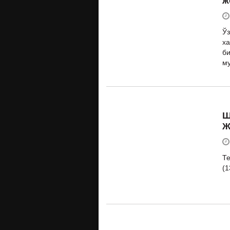
ж
Ўз
ха
би
му
Ш
Ж
Те
(1