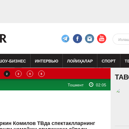
ШОУ-БИЗНЕС
ИНТЕРВЬЮ
ЛОЙИҲАЛАР
СПОРТ
Т
2
3
4
5
изиқ
Кино
Реклама
Театр
ТАВ
Тошкент
02:05
ркин Комилов ТВда спектаклларнинг