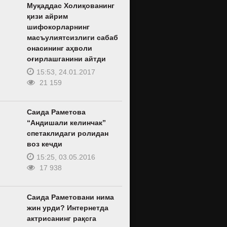
Муқаддас Холиқованинг
қизи айрим
шифокорларнинг
масъулиятсизлиги сабаб
онасининг аҳволи
оғирлашганини айтди
15:53, 24.01.2017
21 159
Саида Раметова
“Андишали келинчак”
спетаклидаги ролидан
воз кечди
15:25, 03.05.2016
17 938
Саида Раметовани нима
жин урди? Интернетда
актрисанинг рақсга