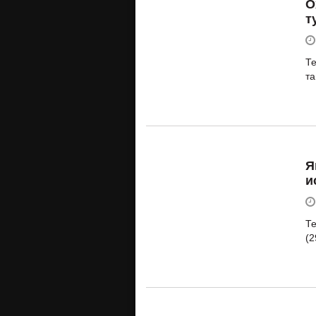
О
т
Те
та
Я
и
Те
(2