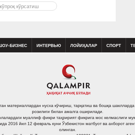
ШОУ-БИЗНЕС
ИНТЕРВЬЮ
ЛОЙИҲАЛАР
СПОРТ
Т
изиқ
Кино
Реклама
Театр
ган материаллардан нусха кўчириш, тарқатиш ва бошқа шакллард
розилиги билан амалга оширилади.
лалардаги муаллиф фикри таҳририят фикрига мос келмаслиги му
ида 2016 йил 12 февраль куни Ўзбекистон матбуот ва ахборот аген
олинган.