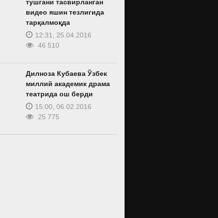
тушгани тасвирланган
видео яшин тезлигида
тарқалмоқда
12:31, 25.04.2016
46 510
Дилноза Кубаева Ўзбек
миллий академик драма
театрида ош берди
15:00, 06.02.2016
25 775