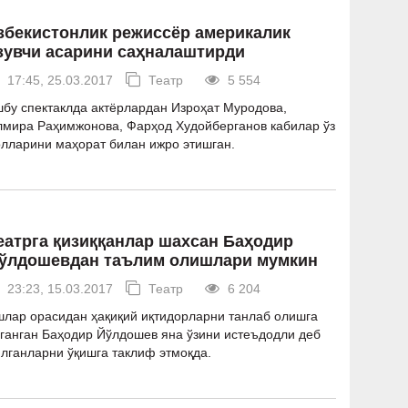
збекистонлик режиссёр америкалик
зувчи асарини саҳналаштирди
17:45, 25.03.2017
Театр
5 554
бу спектаклда актёрлардан Изроҳат Муродова,
лмира Раҳимжонова, Фарҳод Худойберганов кабилар ўз
лларини маҳорат билан ижро этишган.
еатрга қизиққанлар шахсан Баҳодир
ўлдошевдан таълим олишлари мумкин
23:23, 15.03.2017
Театр
6 204
лар орасидан ҳақиқий иқтидорларни танлаб олишга
ганган Баҳодир Йўлдошев яна ўзини истеъдодли деб
лганларни ўқишга таклиф этмоқда.