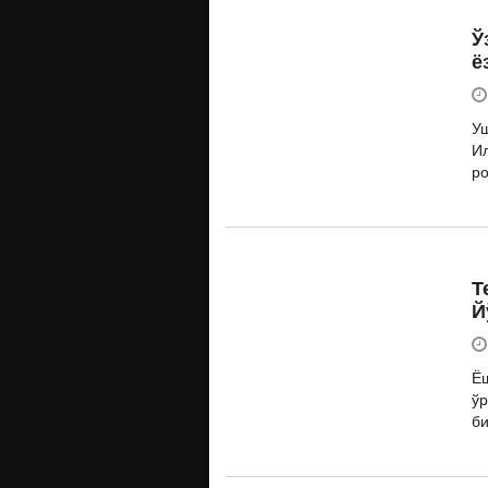
Ў
ё
Уш
И
ро
Т
Й
Ёш
ўр
би