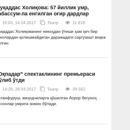
уқаддас Холиқова: 57 йиллик умр,
абассум-ла енгилган оғир дардлар
16:03, 14.04.2017
Театр
11 818
қаддас Холиқованинг никоҳдан ўтиши ҳам ҳеч бир
нолардан қолишмайдиган даражадаги саргузашт воқеа
лган.
Оқпадар” спектаклининг премьераси
ўлиб ўтди
14:28, 28.03.2017
Театр
39 562
танфуруш, жиҳодчиларга қўшилган Асрор бегуноҳ
сонлар умрига зомин бўлади.