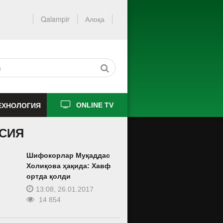
Qalampir
Алоқа
ЕХНОЛОГИЯ
ONLINE TV
СИЯ
Шифокорлар Муқаддас
Холиқова ҳақида: Хавф
ортда қолди
13:08, 26.01.2017
14 854