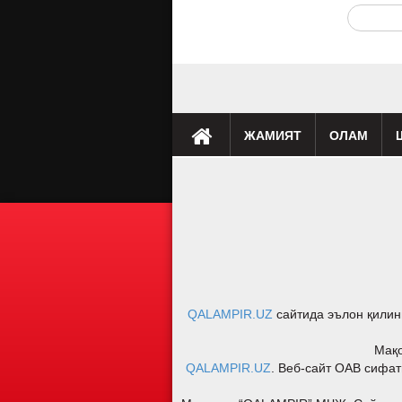
ЖАМИЯТ
ОЛАМ
Премьера
Таҳлил
Саломатлик
Мусиқа
Клип
Бу қ
QALAMPIR.UZ
сайтида эълон қилин
Мақо
QALAMPIR.UZ
. Веб-сайт ОАВ сифат