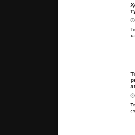
Ҳ
т
Те
та
Т
р
а
То
сп