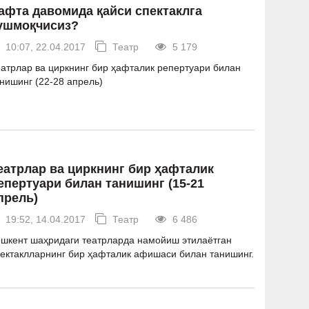
афта давомида қайси спектаклга
ушмоқчисиз?
10:07, 22.04.2017
Театр
5 179
атрлар ва циркнинг бир ҳафталик репертуари билан
нишинг (22-28 апрель)
еатрлар ва циркнинг бир ҳафталик
епертуари билан танишинг (15-21
прель)
19:52, 14.04.2017
Театр
6 486
шкент шаҳридаги театрларда намойиш этилаётган
ектаклларнинг бир ҳафталик афишаси билан танишинг.