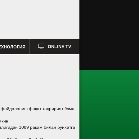
ЕХНОЛОГИЯ
ONLINE TV
а фойдаланиш фақат таҳририят ёзма
мкин.
тлигидан 1089 рақам билан рўйхатга