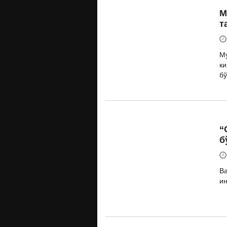
М
т
Му
ки
бў
“
б
Ва
ин