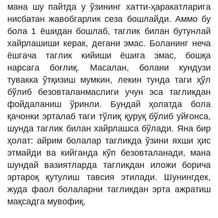
мана шу пайтда у ўзининг хатти-ҳаракатларига
нисбатан жавобгарлик сеза бошлайди. Аммо бу
бола 1 ёшидан бошлаб, таглик билан бутунлай
хайрлашиши керак, дегани эмас. Боланинг неча
ёшгача таглик кийиши ёшига эмас, бошқа
нарсага боғлиқ. Масалан, болани кундузи
тувакка ўтқизиш мумкин, лекин тунда таги ҳўл
бўлиб безовталанмаслиги учун эса тагликдан
фойдаланиш ўринли. Бундай ҳолатда бола
қачонки эрталаб таги тўлиқ қуруқ бўлиб уйғонса,
шунда таглик билан хайрлашса бўлади. Яна бир
ҳолат: айрим болалар тагликда ўзини яхши ҳис
этмайди ва кийганда кўп безовталанади, мана
шундай вазиятларда тагликдан иложи борича
эртароқ қутулиш тавсия этилади. Шунингдек,
жуда фаол болаларни тагликдан эрта ажратиш
мақсадга мувофиқ.