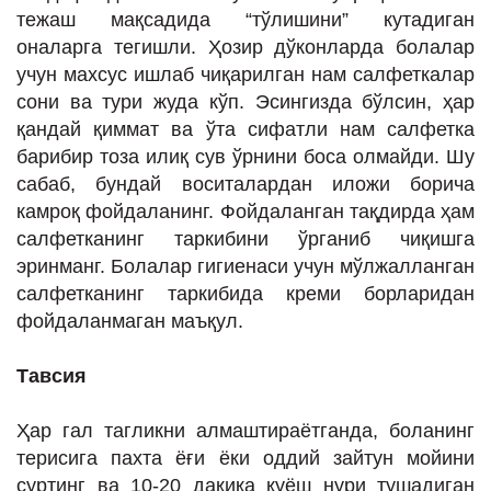
тежаш мақсадида “тўлишини” кутадиган
оналарга тегишли. Ҳозир дўконларда болалар
учун махсус ишлаб чиқарилган нам салфеткалар
сони ва тури жуда кўп. Эсингизда бўлсин, ҳар
қандай қиммат ва ўта сифатли нам салфетка
барибир тоза илиқ сув ўрнини боса олмайди. Шу
сабаб, бундай воситалардан иложи борича
камроқ фойдаланинг. Фойдаланган тақдирда ҳам
салфетканинг таркибини ўрганиб чиқишга
эринманг. Болалар гигиенаси учун мўлжалланган
салфетканинг таркибида креми борларидан
фойдаланмаган маъқул.
Тавсия
Ҳар гал тагликни алмаштираётганда, боланинг
терисига пахта ёғи ёки оддий зайтун мойини
суртинг ва 10-20 дақиқа қуёш нури тушадиган