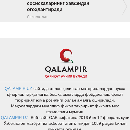
сосискаларнинг хавфидан
огоҳлантиради
Саломатлик
QALAMPIR.UZ
сайтида эълон қилинган материаллардан нусха
кўчириш, тарқатиш ва бошқа шаклларда фойдаланиш фақат
таҳририят ёзма розилиги билан амалга оширилади.
Мақолалардаги муаллиф фикри таҳририят фикрига мос
келмаслиги мумкин.
QALAMPIR.UZ
. Веб-сайт ОАВ сифатида 2016 йил 12 февраль куни
Ўзбекистон матбуот ва ахборот агентлигидан 1089 рақам билан
рўйхатга олинган.