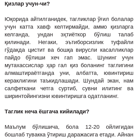
Қизлар учун
-
чи?
Юқорида айтилганидек, тагликлар ўғил болалар
учун катта хавф келтирмайди, аммо қизларга
келганда, ундан эҳтиёткор бўлиш талаб
қилинади. Негаки, эътиборсизлик туфайли
гўдакда цистит ва бошқа вирусли касалликлар
пайдо бўлиши хеч гап эмас. Шунинг учун
мутахассислар ҳар гал қиз боланинг таглигини
алмаштираётганда уни, албатта, ювинтириш
кераклигини таъкидлашади. Шундай экан, нам
салфеткани четга суртиб, сувни илитинг ва
ширинтойингизни ювинтиришга одатланинг.
Таглик
неча ёшгача кийилади?
Маълум бўлишича, бола 12-20 ойлигидан
бошлаб тувакка ўтириш даражасига етади. Айнан