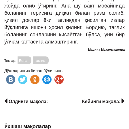
жойда олиб ўтиринг. Ана шу вақт мобайнида
боланинг терисига диққат билан разм солиб,
қизил доғлар ёки тагликдан қисилган излар
йўқлигига ишонч ҳосил қилинг. Бордию, таглик
боланинг сонларини қисаётган бўлса, уни бир
ўлчам каттасига алмаштиринг.
Мадина Муҳаммадиева
Теглар:
Бола
таглик
Дўстларингиз билан бўлишинг:
Олдинги мақола:
Кейинги мақола:
Ўхшаш мақолалар