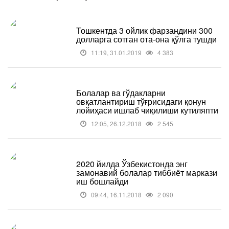
Тошкентда 3 ойлик фарзандини 300
долларга сотган ота-она қўлга тушди
11:19, 31.01.2019
4 383
Болалар ва гўдакларни
овқатлантириш тўғрисидаги қонун
лойиҳаси ишлаб чиқилиши кутиляпти
12:05, 26.12.2018
2 545
2020 йилда Ўзбекистонда энг
замонавий болалар тиббиёт маркази
иш бошлайди
09:44, 16.11.2018
2 090