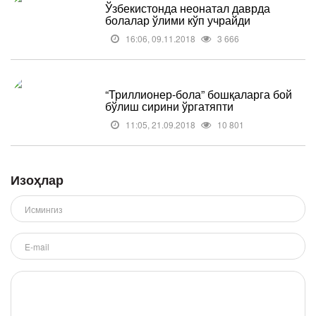
Ўзбекистонда неонатал даврда
болалар ўлими кўп учрайди
16:06, 09.11.2018
3 666
“Триллионер-бола” бошқаларга бой
бўлиш сирини ўргатяпти
11:05, 21.09.2018
10 801
Изоҳлар