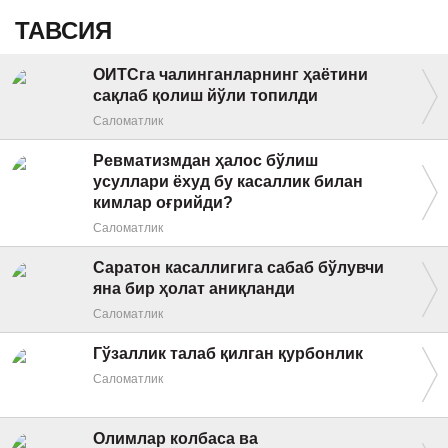
ТАВСИЯ
ОИТСга чалинганларнинг ҳаётини
сақлаб қолиш йўли топилди
Саломатлик
Ревматизмдан ҳалос бўлиш
усуллари ёхуд бу касаллик билан
кимлар оғрийди?
Саломатлик
Саратон касаллигига сабаб бўлувчи
яна бир ҳолат аниқланди
Саломатлик
Гўзаллик талаб қилган қурбонлик
Саломатлик
Олимлар колбаса ва