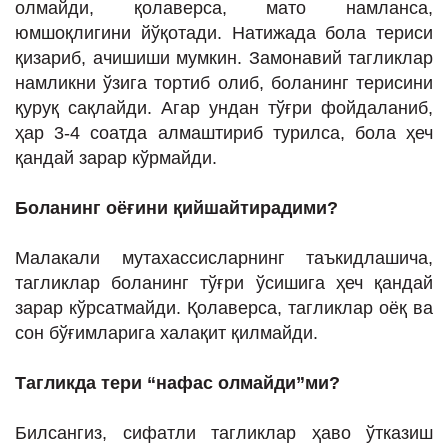
олмайди, қолаверса, мато намланса,
юмшоқлигини йўқотади. Натижада бола териси
қизариб, ачишиши мумкин. Замонавий тагликлар
намликни ўзига тортиб олиб, боланинг терисини
қуруқ сақлайди. Агар ундан тўғри фойдаланиб,
ҳар 3-4 соатда алмаштириб турилса, бола ҳеч
қандай зарар кўрмайди.
Боланинг оёғини қийшайтирадими?
Малакали мутахассисларнинг таъкидлашича,
тагликлар боланинг тўғри ўсишига ҳеч қандай
зарар кўрсатмайди. Қолаверса, тагликлар оёқ ва
сон бўғимларига халақит қилмайди.
Таглик
да тери
“
нафас олмайди
”
ми
?
Билсангиз, сифатли тагликлар ҳаво ўтказиш