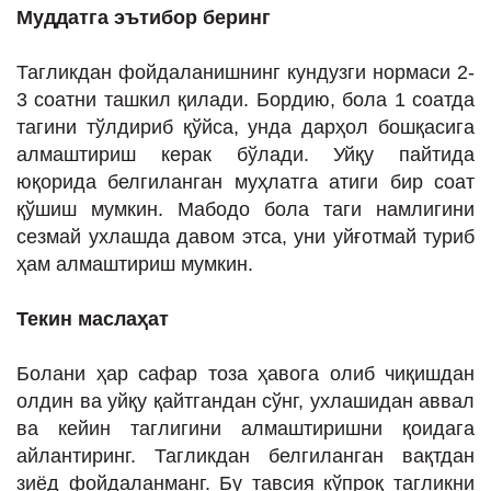
Муддатга эътибор беринг
Тагликдан фойдаланишнинг кундузги нормаси 2-
3 соатни ташкил қилади. Бордию, бола 1 соатда
тагини тўлдириб қўйса, унда дарҳол бошқасига
алмаштириш керак бўлади. Уйқу пайтида
юқорида белгиланган муҳлатга атиги бир соат
қўшиш мумкин. Мабодо бола таги намлигини
сезмай ухлашда давом этса, уни уйғотмай туриб
ҳам алмаштириш мумкин.
Текин маслаҳат
Болани ҳар сафар тоза ҳавога олиб чиқишдан
олдин ва уйқу қайтгандан сўнг, ухлашидан аввал
ва кейин таглигини алмаштиришни қоидага
айлантиринг. Тагликдан белгиланган вақтдан
зиёд фойдаланманг. Бу тавсия кўпроқ тагликни