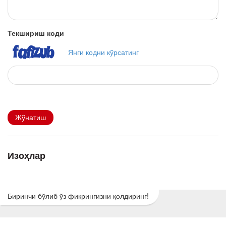
Текшириш коди
Янги кодни кўрсатинг
Жўнатиш
Изоҳлар
Биринчи бўлиб ўз фикрингизни қолдиринг!