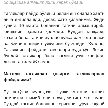
бошқасига алмаштириш керак бўлади.
ИНТЕРВЬЮ
ЛОЙИҲАЛАР
Тагликлар пайдо бўлиши билан ёш оналар ҳаёти
анча енгиллашди, десак, хато қилмаймиз. Энди
Таҳлил
кунига 10 марта боланинг тагини алмаштириб,
Саломатлик
ювишнинг ҳожати қолмади. Бундан ташқари,
кечаси бола тагини ҳўллаб қўйса ҳам, ота-онаси
Бу қизиқ
ва ўзининг ширин уйқусини бузмайди. Хуллас,
Реклама
Тагликнинг фойдали томонлари жуда кўп. Лекин
бундай тагликлар бола соғлиғи учун хавфли,
СПОРТ
деган гап ҳам йўқ эмас.
ТЕХНОЛОГИЯ
Матоли
тагликлар ҳозирги тагликлардан
фойдалими?
Бу нотўғри мулоҳаза. Чунки матоли таглик
намликни шимиб олиш хусусиятига эга эмас.
Бундай таглик боланинг терисини қуруқ сақлай