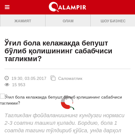
МЕНЮ
ЖАМИЯТ
ОЛАМ
ШОУ БИЗНЕС
ONLINE TV
БОШ САХИФА
Ўғил бола келажакда бепушт
ЖАМИЯТ
бўлиб қолишининг сабабчиси
тагликми?
ОЛАМ
ШОУ-БИЗНЕС
19:30, 03.05.2017
Саломатлик
Премьера
15 953
Мусиқа
Клип
Тагликдан фойдаланишнинг кундузги нормаси
Кино
2-3 соатни ташкил қилади. Бордию, бола 1
Театр
соатда тагини тўлдириб қўйса, унда дарҳол