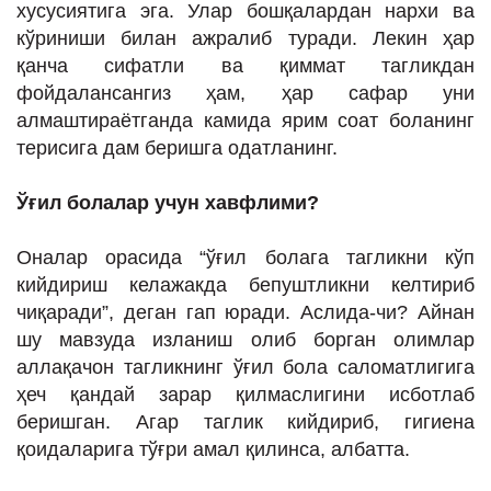
хусусиятига эга. Улар бошқалардан нархи ва
кўриниши билан ажралиб туради. Лекин ҳар
қанча сифатли ва қиммат тагликдан
фойдалансангиз ҳам, ҳар сафар уни
алмаштираётганда камида ярим соат боланинг
терисига дам беришга одатланинг.
Ўғил болалар учун
х
авфлими?
Оналар орасида “ўғил болага тагликни кўп
кийдириш келажакда бепуштликни келтириб
чиқаради”, деган гап юради. Аслида-чи? Айнан
шу мавзуда изланиш олиб борган олимлар
аллақачон тагликнинг ўғил бола саломатлигига
ҳеч қандай зарар қилмаслигини исботлаб
беришган. Агар таглик кийдириб, гигиена
қоидаларига тўғри амал қилинса, албатта.