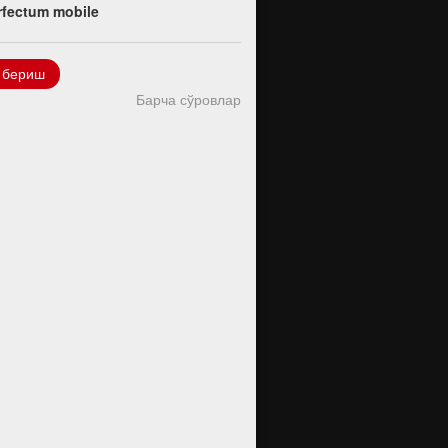
rfectum mobile
 бериш
Барча сўровлар