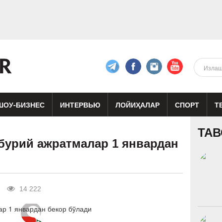
ШОУ-БИЗНЕС
ИНТЕРВЬЮ
ЛОЙИҲАЛАР
СПОРТ
Т
изиқ
Кино
Реклама
Театр
ТАВ
бурий ажратмалар 1 январдан
14 222