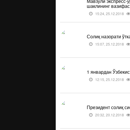
Мавзули экспресс-ў
шаклининг вазифас
15:24, 25.12.2018
Солиқ назорати ўтк
15:07, 25.12.2018
1 январдан Ўзбекис
12:15, 25.12.2018
Президент солиқ си
20:32, 20.12.2018