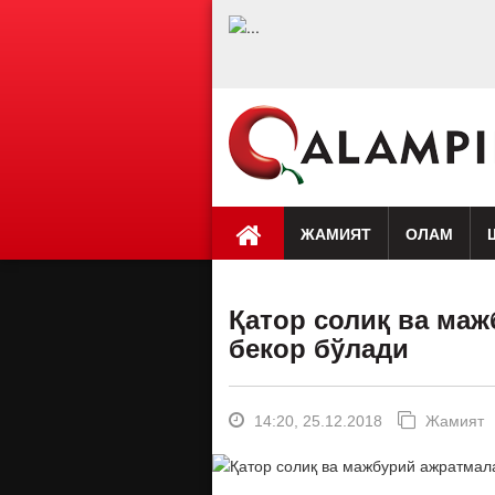
ЖАМИЯТ
ОЛАМ
Премьера
Таҳлил
Саломатлик
Мусиқа
Клип
Бу қ
Қатор солиқ ва маж
бекор бўлади
14:20, 25.12.2018
Жамият