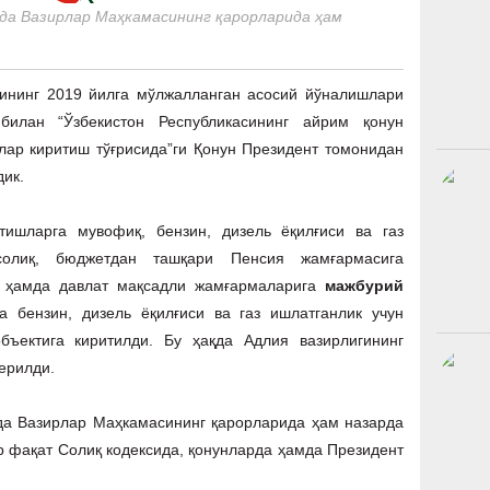
да Вазирлар Маҳкамасининг қарорларида ҳам
тининг 2019 йилга мўлжалланган асосий йўналишлари
билан “Ўзбекистон Республикасининг айрим қонун
лар киритиш тўғрисида”ги Қонун Президент томонидан
дик.
ртишларга мувофиқ, бензин, дизель ёқилғиси ва газ
солиқ, бюджетдан ташқари Пенсия жамғармасига
и ҳамда давлат мақсадли жамғармаларига
мажбурий
 бензин, дизель ёқилғиси ва газ ишлатганлик учун
бъектига киритилди. Бу ҳақда Адлия вазирлигининг
берилди.
да Вазирлар Маҳкамасининг қарорларида ҳам назарда
р фақат Солиқ кодексида, қонунларда ҳамда Президент