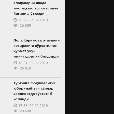
алоқаларни янада
мустаҳкамлаш юзасидан
йиғилиш ўтказди
20:27, 04.02.2019
15 509
Лола Каримова отасининг
хотирасига кўрсатилган
ҳурмат учун
миннатдорлик билдирди
18:21, 02.02.2019
26 618
Туркияга фоҳишаликка
юборилаётган аёллар
аэропортда тўхтатиб
қолинди
17:58, 02.02.2019
23 638