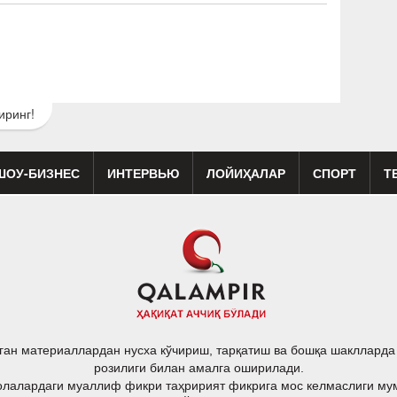
иринг!
ШОУ-БИЗНЕС
ИНТЕРВЬЮ
ЛОЙИҲАЛАР
СПОРТ
Т
изиқ
Кино
Реклама
Театр
ган материаллардан нусха кўчириш, тарқатиш ва бошқа шакллард
розилиги билан амалга оширилади.
лалардаги муаллиф фикри таҳририят фикрига мос келмаслиги му