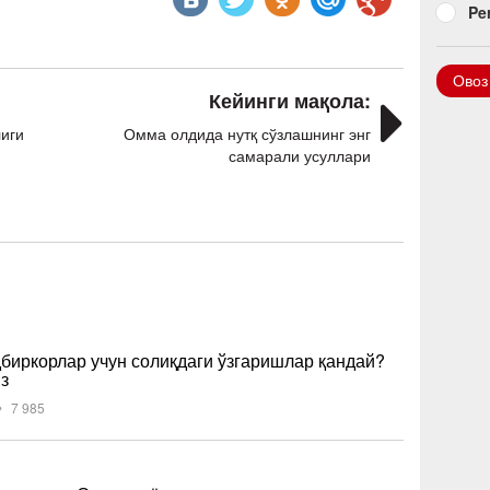
Pe
Овоз
Кейинги мақола:
лиги
Омма олдида нутқ сўзлашнинг энг
самарали усуллари
дбиркорлар учун солиқдаги ўзгаришлар қандай?
з
7 985