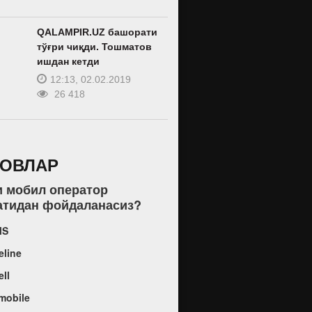
QALAMPIR.UZ башорати
тўғри чиқди. Тошматов
ишдан кетди
12:13, 02.02.2019
26 418
РОВЛАР
и мобил оператор
атидан фойдаланасиз?
MS
eline
ell
mobile