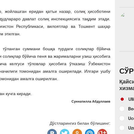
р, жойлашган еридан қатъи назар, солиқ ҳисоботини
дудлараро давлат солиқ инспекциясига тақдим этади.
оғистон Республикаси, вилоятлар ва Тошкент шаҳар
м этилган.
а тўланган суммани бошқа турдаги солиқлар бўйича
ги солиқлар бўйича пеня ва жарималарни узиш ҳисобига
ича келгуси тўловлар ҳисобига ўтказиш Ўзбекистон
СЎ
значилиги томонидан амалга оширилади. Илгари ушбу
томонидан амалга оширилган.
Қайс
хизм
н кучга киради.
U
Суннатилла Абдуллаев
Be
Uc
Дўстларингиз билан бўлишинг:
Uz