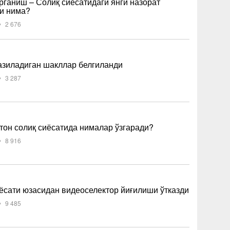
рганиш – Солиқ сиёсатидаги янги назорат
и нима?
2 676
азиладиган шакллар белгиланди
3 287
тон солиқ сиёсатида нималар ўзгаради?
8 916
ёсати юзасидан видеоселектор йиғилиши ўтказди
9 485