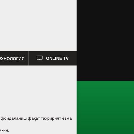
ЕХНОЛОГИЯ
ONLINE TV
а фойдаланиш фақат таҳририят ёзма
мкин.