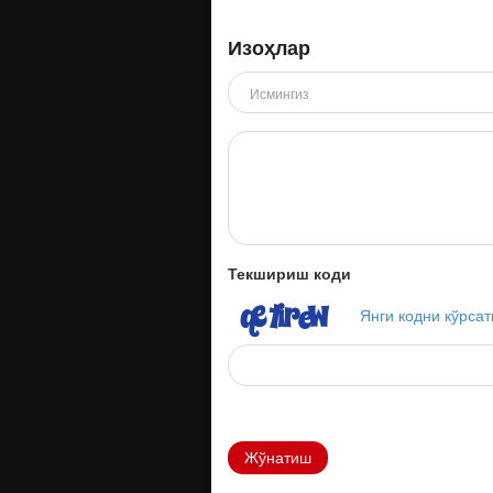
Изоҳлар
Текшириш коди
Янги кодни кўрсат
Жўнатиш