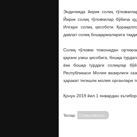
Эндиликда йирик солиқ тўловчила
Йирик солиқ тўловчилар бўйича ҳу
Илгари солиқ ҳисоботи Қорақалп
давлат солиқ бошқармаларига тақди
Солиқ тўловчи томонидан ортиқч
қарзни узиш ҳисобига, бошқа турда
ёки бошқа турдаги солиқлар бўй
Республикаси Молия вазирлиги ға
ҳаракат тегишли молия органлари 
Қонун 2019 йил 1 январдан эътибора
Теглар:
Солиқ сиёсати