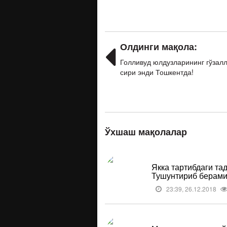
Олдинги мақола:
Голливуд юлдузларининг гўзал
сири энди Тошкентда!
Ўхшаш мақолалар
Якка тартибдаги та
Тушунтириб берами
23:39, 26.12.2018