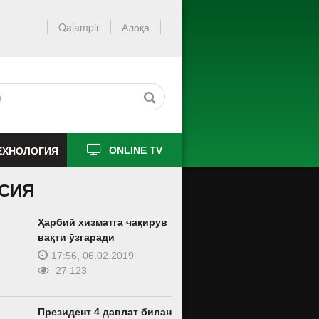
Qalampir
Алоқа
ЕХНОЛОГИЯ
ONLINE TV
СИЯ
Ҳарбий хизматга чақирув
вақти ўзгаради
17:56, 06.02.2019
27 123
Президент 4 давлат билан