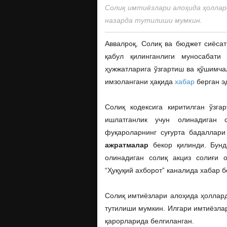
Солиқ имтиёзлари алоҳида ҳоллар
назарда тутилиши мумкин.
Аввалроқ, Солиқ ва бюджет сиёса
қабул қилинганлиги муносабати 
ҳужжатларига ўзгартиш ва қўшимча
имзолангани ҳақида
хабар
берган э
Солиқ кодексига киритилган ўзга
ишлатганлик учун олинадиган 
фуқароларнинг суғурта бадаллар
ажратмалар
бекор қилинди. Бунда
олинадиган солиқ акциз солиғи о
“Ҳуқуқий ахборот” каналида хабар 
Солиқ имтиёзлари алоҳида ҳоллар
тутилиши мумкин. Илгари имтиёзла
қарорларида белгиланган.