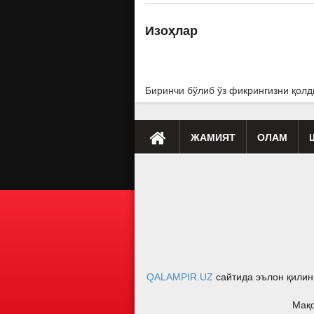
Изоҳлар
Биринчи бўлиб ўз фикрингизни қолд
ЖАМИЯТ
ОЛАМ
Премьера
Таҳлил
Саломатлик
Мусиқа
Клип
Бу қ
QALAMPIR.UZ
сайтида эълон қилин
Мақо