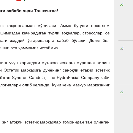
ги сабаби энди Тошкентда!
инг такрорланмас мўжизаси. Аммо бугунги носоғлом
шимиздан кечирадиган турли воқеалар, стресслар юз
здаги жиддий ўзгаришларга сабаб бўлади. Доим ёш,
нишни эса ҳаммамиз истаймиз.
нинг учун хориждаги мутахассисларга мурожаат қилиш
и Эстетик марказига дунёнинг саноқли етакчи эстетик
тган Syneron Candela, The HydraFacial Company каби
логиялари олиб келинди. Куни кеча мазкур марказнинг
 энг атоқли эстетик марказлар томонидан тан олинган