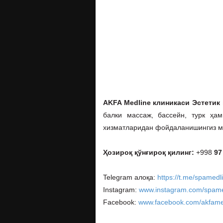
AKFA Medline клиникаси Эстетик
балки массаж, бассейн, турк ҳам
хизматларидан фойдаланишингиз м
Ҳозироқ қўнғироқ қилинг:
+998
97
Telegram алоқа:
https://t.me/spamedl
Instagram:
www.instagram.com/spame
Facebook:
www.facebook.com/akfame