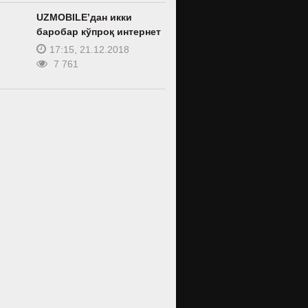
UZMOBILE’дан икки
баробар кўпроқ интернет
17:15, 21.12.2018
7 761