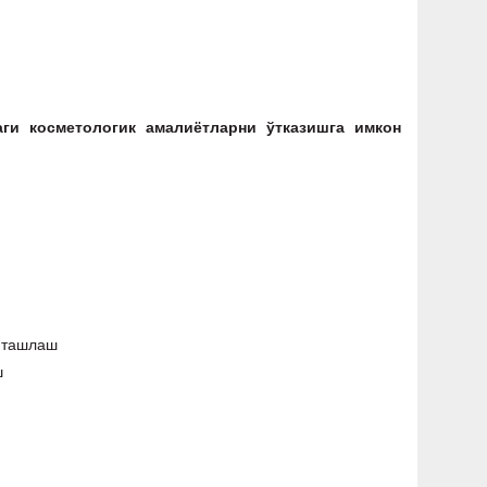
ги косметологик амалиётларни ўтказишга имкон
 ташлаш
ш