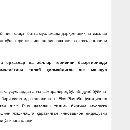
ннинг фақат битта муолажада дарҳол аниқ натижалар
н сўнг терингизнинг нафислашгани ва тозаланганини
са эркаклар ва аёллар терисини ёшартиришда
 амалиётини талаб қилмайдиган энг машҳур
ошқа усуллардан анча самаралироқ бўлиб, дунё бўйича
бири сифатида тан олинган. Еlos Plus кўп функционал
ан triniti Plus даволаш тизими биргина муолажа
шини яхшилашга қаратилган инновацион ёндашувни
и ўз ичига олади.