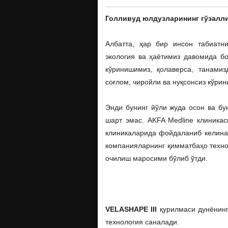
Голливуд юлдузларининг гўзалли
Албатта, ҳар бир инсон табиатн
экология ва ҳаётимиз давомида бо
кўринишимиз, қолаверса, танами
соғлом, чиройли ва нуқсонсиз кўри
Энди бунинг йўли жуда осон ва бу
шарт эмас. AKFA Medline клиникас
клиникаларида фойдаланиб келинаё
компанияларнинг қимматбаҳо техно
очилиш маросими бўлиб ўтди.
VELASHAPE III
қурилмаси дунёнинг
технология саналади.