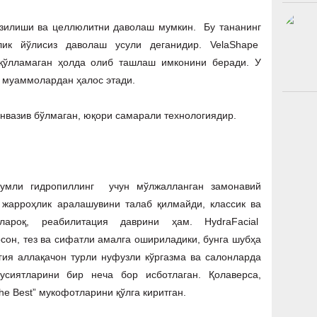
узилиши ва целлюлитни даволаш мумкин. Бу тананинг
лик йўлисиз даволаш усули деганидир. VelaShape
қўлламаган ҳолда олиб ташлаш имконини беради. У
к муаммолардан ҳалос этади.
, инвазив бўлмаган, юқори самарали технологиядир.
кумли гидропиллинг учун мўлжалланган замонавий
 жарроҳлик аралашувини талаб қилмайди, классик ва
ароқ, реабилитация даврини ҳам. HydraFacial
сон, тез ва сифатли амалга ошириладики, бунга шубҳа
ия аллақачон турли нуфузли кўргазма ва салонларда
усиятларини бир неча бор исботлаган. Қолаверса,
 the Best” мукофотларини қўлга киритган.