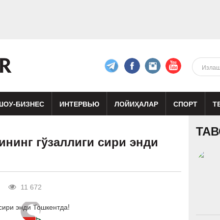
ШОУ-БИЗНЕС
ИНТЕРВЬЮ
ЛОЙИҲАЛАР
СПОРТ
Т
изиқ
Кино
Реклама
Театр
ТАВ
ининг гўзаллиги сири энди
11 672