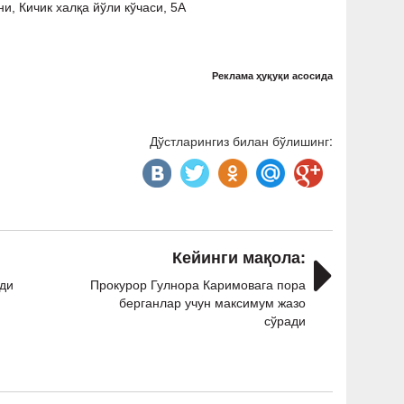
и, Кичик халқа йўли кўчаси, 5А
Реклама ҳуқуқи асосида
Дўстларингиз билан бўлишинг:
Кейинги мақола:
рди
Прокурор Гулнора Каримовага пора
берганлар учун максимум жазо
сўради