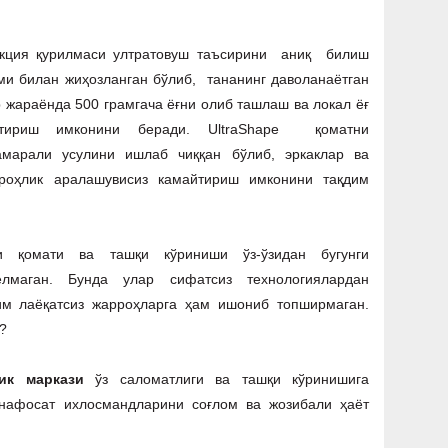
сакция қурилмаси ултратовуш таъсирини аниқ билиш
и билан жиҳозланган бўлиб, тананинг даволанаётган
р жараёнда 500 грамгача ёғни олиб ташлаш ва локал ёғ
йтириш имконини беради. UltraShape қоматни
марали усулини ишлаб чиққан бўлиб, эркаклар ва
роҳлик аралашувисиз камайтириш имконини тақдим
ри қомати ва ташқи кўриниши ўз-ўзидан бугунги
елмаган. Бунда улар сифатсиз технологиялардан
им лаёқатсиз жарроҳларга ҳам ишониб топширмаган.
?
ик маркази
ўз саломатлиги ва ташқи кўринишига
 нафосат ихлосмандларини соғлом ва жозибали ҳаёт