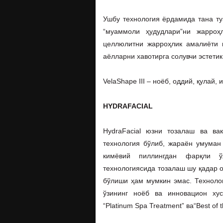
Ушбу технология ёрдамида тана т
“муаммоли ҳудудлари”ни жарроҳ
целлюлитни жарроҳлик амалиёти 
аёлларни хавотирга солувчи эстети
VelaShape III – ноёб, оддий, қулай
HYDRAFACIAL
HydraFacial юзни тозалаш ва ва
технология бўлиб, жараён умуман
кимёвий пиллингдан фарқли ўл
технологиясида тозалаш шу қадар о
бўлиши ҳам мумкин эмас. Технолог
ўзининг ноёб ва инновацион хус
“Platinum Spa Treatment” ва“Best of