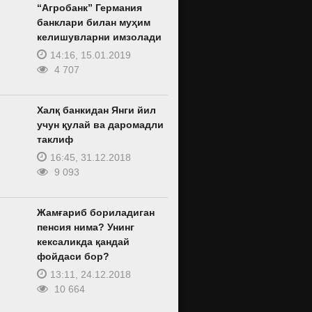
“Агробанк” Германия
банклари билан муҳим
келишувларни имзолади
14:16, 15.01.2019
4 707
Халқ банкидан Янги йил
учун қулай ва даромадли
таклиф
16:45, 31.12.2018
9 093
Жамғариб бориладиган
пенсия нима? Унинг
кексаликда қандай
фойдаси бор?
13:11, 24.12.2018
10 664