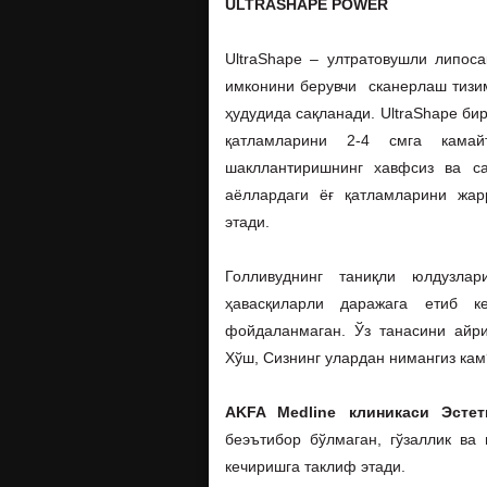
ULTRASHAPE POWER
UltraShape – ултратовушли липо
имконини берувчи сканерлаш тизим
ҳудудида сақланади. UltraShape би
қатламларини 2-4 смга кама
шакллантиришнинг хавфсиз ва са
аёллардаги ёғ қатламларини жар
этади.
Голливуднинг таниқли юлдузла
ҳавасқиларли даражага етиб к
фойдаланмаган. Ўз танасини айр
Хўш, Сизнинг улардан нимангиз кам
AKFA Medline клиникаси Эстет
беэътибор бўлмаган, гўзаллик ва
кечиришга таклиф этади.