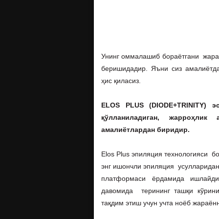
Унинг оммалашиб бораётгани жараё
беришидадир. Яъни сиз амалиётда
ҳис қиласиз.
ELOS PLUS (DIODE+TRINITY) э
қўлланиладиган, жарроҳлик
амалиётлардан биридир.
Еlos Plus эпиляция технологияси б
энг ишончли эпиляция усулларидан 
платформаси ёрдамида ишлайдиг
давомида терининг ташқи кўрини
тақдим этиш учун учта ноёб жараённ