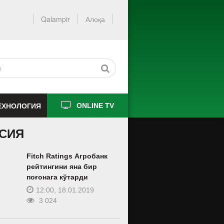
Qalampir
Алоқа
ЕХНОЛОГИЯ
ONLINE TV
СИЯ
Fitch Ratings Агробанк
рейтингини яна бир
поғонага кўтарди
12:00, 18.01.2019
3 024