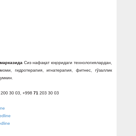
 марказида
Сиз нафақат юқоридаги технологиялардан,
моми, гидротерапия, игнатерапия, фитнес, гўзаллик
умкин.
200 30 03, +998
71
203 30 03
ine
dline
dline