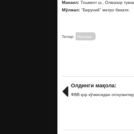
Манзил:
Тошкент ш., Олмазор туман
Мўлжал:
“Беруний” метро бекати.
Теглар:
Реклама
Олдинги мақола:
ФВВ қор кўчкисидан огоҳланти