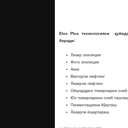
Еlos Plus
технологияси қуйида
беради:
Лазер эпиляция
Фото эпиляция
Акне
Векторли лифтинг
Лазерли лифтинг
Оёқлардаги томирларни олиб
Юз томирларини олиб ташла
Пигментацияни йўқотиш
Лазерли ёшартириш