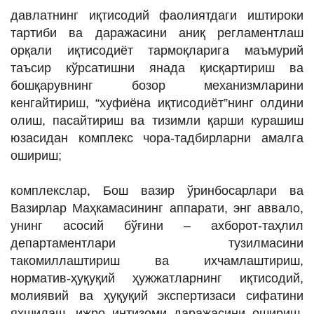
давлатнинг иқтисодий фаолиятдаги иштироки
тартиби ва даражасини аниқ регламентлаш
орқали иқтисодиёт тармоқларига маъмурий
таъсир кўрсатишни янада қисқартириш ва
бошқарувнинг бозор механизмларини
кенгайтириш, “хуфиёна иқтисодиёт”нинг олдини
олиш, пасайтириш ва тизимли қарши курашиш
юзасидан комплекс чора-тадбирларни амалга
ошириш;
комплекслар, Бош вазир ўринбосарлари ва
Вазирлар Маҳкамасининг аппарати, энг аввало,
унинг асосий бўғини – ахборот-таҳлил
департаментлари тузилмасини
такомиллаштириш ва ихчамлаштириш,
норматив-ҳуқуқий ҳужжатларнинг иқтисодий,
молиявий ва ҳуқуқий экспертизаси сифатини
яхшилаш, ижро интизоми даражасини ошириш,