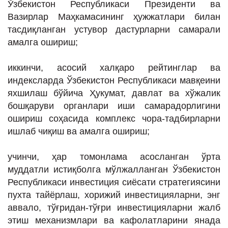
Ўзбекистон Республикаси Президенти ва
Вазирлар Маҳкамасининг ҳужжатлари билан
тасдиқланган устувор дастурларни самарали
амалга ошириш;
иккинчи, асосий халқаро рейтинглар ва
индексларда Ўзбекистон Республикаси мавқеини
яхшилаш бўйича Ҳукумат, давлат ва хўжалик
бошқаруви органлари иши самарадорлигини
ошириш соҳасида комплекс чора-тадбирларни
ишлаб чиқиш ва амалга ошириш;
учинчи, ҳар томонлама асосланган ўрта
муддатли истиқболга мўлжалланган Ўзбекистон
Республикаси инвестиция сиёсати стратегиясини
пухта тайёрлаш, хорижий инвестицияларни, энг
аввало, тўғридан-тўғри инвестицияларни жалб
этиш механизмлари ва кафолатларини янада