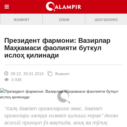
МЕНЮ
ЖАМИЯТ
ОЛАМ
ШОУ БИЗНЕС
ONLINE TV
БОШ САХИФА
Президент фармони: Вазирлар
ЖАМИЯТ
Маҳкамаси фаолияти буткул
ислоҳ қилинади
ОЛАМ
ШОУ-БИЗНЕС
09:22, 30.01.2019
Жамият
Премьера
3 938
Мусиқа
Клип
“Халқ давлат органларига эмас, давлат
Кино
органлари халққа хизмат қилиши керак” деган
Театр
асосий принцип ўз вақтида, аниқ ва тўлиқ