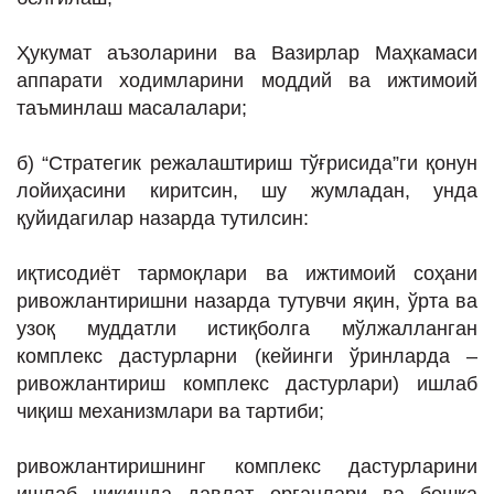
Ҳукумат аъзоларини ва Вазирлар Маҳкамаси
аппарати ходимларини моддий ва ижтимоий
таъминлаш масалалари;
б) “Стратегик режалаштириш тўғрисида”ги қонун
лойиҳасини киритсин, шу жумладан, унда
қуйидагилар назарда тутилсин:
иқтисодиёт тармоқлари ва ижтимоий соҳани
ривожлантиришни назарда тутувчи яқин, ўрта ва
узоқ муддатли истиқболга мўлжалланган
комплекс дастурларни (кейинги ўринларда –
ривожлантириш комплекс дастурлари) ишлаб
чиқиш механизмлари ва тартиби;
ривожлантиришнинг комплекс дастурларини