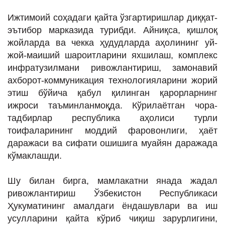
Ижтимоий соҳадаги қайта ўзгартиришлар диққат-
эътибор марказида турибди. Айниқса, қишлоқ
жойларда ва чекка ҳудудларда аҳолининг уй-
жой-маиший шароитларини яхшилаш, комплекс
инфратузилмани ривожлантириш, замонавий
ахборот-коммуникация технологияларини жорий
этиш бўйича қабул қилинган қарорларнинг
ижроси таъминланмоқда. Кўрилаётган чора-
тадбирлар республика аҳолиси турли
тоифаларининг моддий фаровонлиги, ҳаёт
даражаси ва сифати ошишига муайян даражада
кўмаклашди.
Шу билан бирга, мамлакатни янада жадал
ривожлантириш Ўзбекистон Республикаси
Ҳукуматининг амалдаги ёндашувлари ва иш
усулларини қайта кўриб чиқиш зарурлигини,