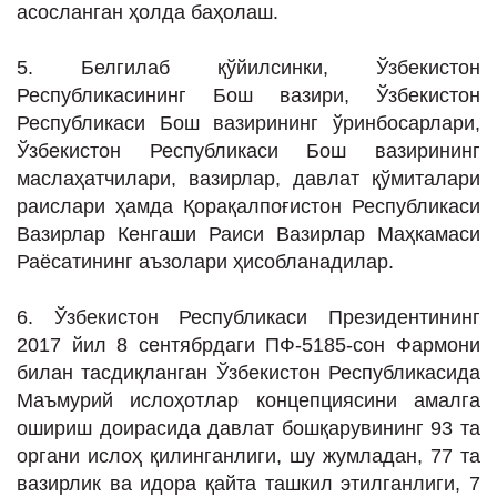
асосланган ҳолда баҳолаш.
5. Белгилаб қўйилсинки, Ўзбекистон
Республикасининг Бош вазири, Ўзбекистон
Республикаси Бош вазирининг ўринбосарлари,
Ўзбекистон Республикаси Бош вазирининг
маслаҳатчилари, вазирлар, давлат қўмиталари
раислари ҳамда Қорақалпоғистон Республикаси
Вазирлар Кенгаши Раиси Вазирлар Маҳкамаси
Раёсатининг аъзолари ҳисобланадилар.
6. Ўзбекистон Республикаси Президентининг
2017 йил 8 сентябрдаги ПФ-5185-сон Фармони
билан тасдиқланган Ўзбекистон Республикасида
Маъмурий ислоҳотлар концепциясини амалга
ошириш доирасида давлат бошқарувининг 93 та
органи ислоҳ қилинганлиги, шу жумладан, 77 та
вазирлик ва идора қайта ташкил этилганлиги, 7