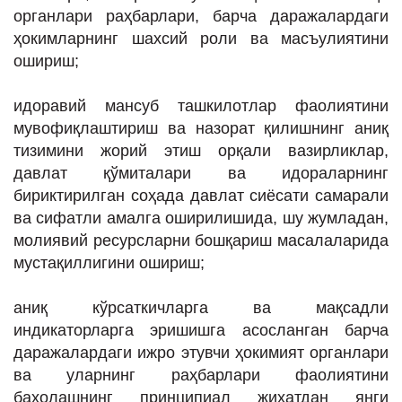
органлари раҳбарлари, барча даражалардаги
ҳокимларнинг шахсий роли ва масъулиятини
ошириш;
идоравий мансуб ташкилотлар фаолиятини
мувофиқлаштириш ва назорат қилишнинг аниқ
тизимини жорий этиш орқали вазирликлар,
давлат қўмиталари ва идораларнинг
бириктирилган соҳада давлат сиёсати самарали
ва сифатли амалга оширилишида, шу жумладан,
молиявий ресурсларни бошқариш масалаларида
мустақиллигини ошириш;
аниқ кўрсаткичларга ва мақсадли
индикаторларга эришишга асосланган барча
даражалардаги ижро этувчи ҳокимият органлари
ва уларнинг раҳбарлари фаолиятини
баҳолашнинг принципиал жиҳатдан янги