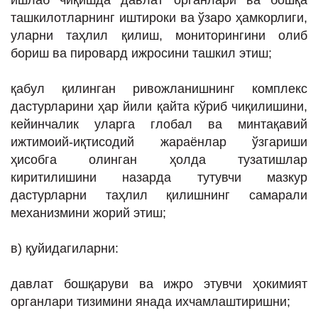
ишлаб чиқишда давлат органлари ва бошқа
ташкилотларнинг иштироки ва ўзаро ҳамкорлиги,
уларни таҳлил қилиш, мониторингини олиб
бориш ва пировард ижросини ташкил этиш;
қабул қилинган ривожланишнинг комплекс
дастурларини ҳар йили қайта кўриб чиқилишини,
кейинчалик уларга глобал ва минтақавий
ижтимоий-иқтисодий жараёнлар ўзгариши
ҳисобга олинган ҳолда тузатишлар
киритилишини назарда тутувчи мазкур
дастурларни таҳлил қилишнинг самарали
механизмини жорий этиш;
в) қуйидагиларни:
давлат бошқаруви ва ижро этувчи ҳокимият
органлари тизимини янада ихчамлаштиришни;