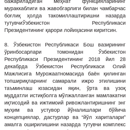
бажариладиган меҳнат функцияларининг
мураккаблиги ва жавобгарлиги билан чамбарчас
боғлиқ ҳолда такомиллаштиришни назарда
тутувчиЎзбекистон Республикаси
Президентининг қарори лойиҳасини киритсин.
8. Ўзбекистон Республикаси Бош вазирининг
ўринбосарлари томонидан Ўзбекистон
Республикаси Президентининг 2018 йил 28
декабрда Ўзбекистон Республикаси Олий
Мажлисига Мурожаатномасида баён қилинган
топшириқларнинг самарали ижро этилишини
таъминлаш юзасидан яқин, ўрта ва узоқ
муддатли истиқболга мўлжалланган мамлакатни
иқтисодий ва ижтимоий ривожлантиришнинг энг
муҳим ва устувор йўналишлари бўйича
концепциялар, дастурлар ва “йўл хариталари”
амалга оширилишини назарда тутувчи комплекс