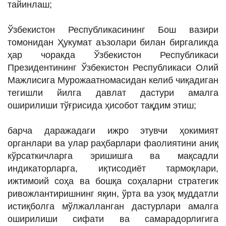
тайинлаш;
Ўзбекистон Республикасининг Бош вазири
томонидан Ҳукумат аъзолари билан биргаликда
ҳар чоракда Ўзбекистон Республикаси
Президентининг Ўзбекистон Республикаси Олий
Мажлисига Мурожаатномасидан келиб чиқадиган
тегишли йилга давлат дастури амалга
оширилиши тўғрисида ҳисобот тақдим этиш;
барча даражадаги ижро этувчи ҳокимият
органлари ва улар раҳбарлари фаолиятини аниқ
кўрсаткичларга эришишга ва мақсадли
индикаторларга, иқтисодиёт тармоқлари,
ижтимоий соҳа ва бошқа соҳаларни стратегик
ривожлантиришнинг яқин, ўрта ва узоқ муддатли
истиқболга мўлжалланган дастурлари амалга
оширилиши сифати ва самарадорлигига