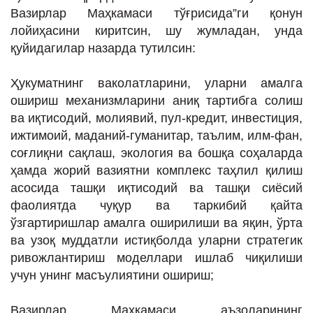
Вазирлар Маҳкамаси тўғрисида”ги қонун
лойиҳасини киритсин, шу жумладан, унда
қуйидагилар назарда тутилсин:
Ҳукуматнинг ваколатларини, уларни амалга
ошириш механизмларини аниқ тартибга солиш
ва иқтисодий, молиявий, пул-кредит, инвестиция,
ижтимоий, маданий-гуманитар, таълим, илм-фан,
соғлиқни сақлаш, экология ва бошқа соҳаларда
ҳамда жорий вазиятни комплекс таҳлил қилиш
асосида ташқи иқтисодий ва ташқи сиёсий
фаолиятда чуқур ва таркибий қайта
ўзгартиришлар амалга оширилиши ва яқин, ўрта
ва узоқ муддатли истиқболда уларни стратегик
ривожлантириш моделлари ишлаб чиқилиши
учун унинг масъулиятини ошириш;
Вазирлар Маҳкамаси аъзоларининг