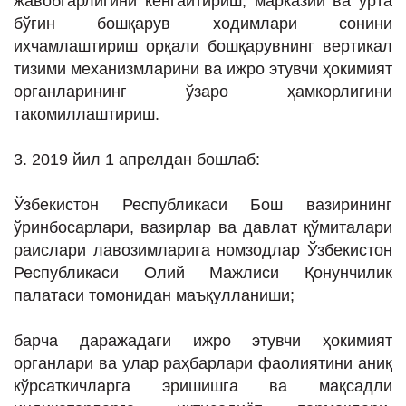
жавобгарлигини кенгайтириш, марказий ва ўрта
бўғин бошқарув ходимлари сонини
ихчамлаштириш орқали бошқарувнинг вертикал
тизими механизмларини ва ижро этувчи ҳокимият
органларининг ўзаро ҳамкорлигини
такомиллаштириш.
3. 2019 йил 1 апрелдан бошлаб:
Ўзбекистон Республикаси Бош вазирининг
ўринбосарлари, вазирлар ва давлат қўмиталари
раислари лавозимларига номзодлар Ўзбекистон
Республикаси Олий Мажлиси Қонунчилик
палатаси томонидан маъқулланиши;
барча даражадаги ижро этувчи ҳокимият
органлари ва улар раҳбарлари фаолиятини аниқ
кўрсаткичларга эришишга ва мақсадли