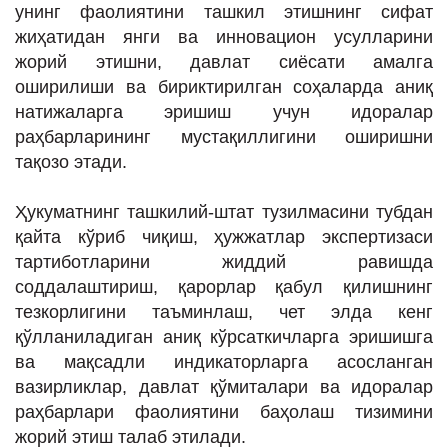
унинг фаолиятини ташкил этишнинг сифат
жиҳатидан янги ва инновацион усулларини
жорий этишни, давлат сиёсати амалга
оширилиши ва бириктирилган соҳаларда аниқ
натижаларга эришиш учун идоралар
раҳбарларининг мустақиллигини оширишни
тақозо этади.
Ҳукуматнинг ташкилий-штат тузилмасини тубдан
қайта кўриб чиқиш, ҳужжатлар экспертизаси
тартиботларини жиддий равишда
соддалаштириш, қарорлар қабул қилишнинг
тезкорлигини таъминлаш, чет элда кенг
қўлланиладиган аниқ кўрсаткичларга эришишга
ва мақсадли индикаторларга асосланган
вазирликлар, давлат қўмиталари ва идоралар
раҳбарлари фаолиятини баҳолаш тизимини
жорий этиш талаб этилади.