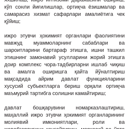
кўп сонли йиғилишлар, ортиқча ёзишмалар ва
самарасиз хизмат сафарлари амалиётига чек
қўйиш;
ижро этувчи ҳокимият органлари фаолиятини
мавжуд муаммоларнинг сабаблари ва
шароитларини бартараф этишга, ишни ташкил
этишнинг замонавий усулларини жорий этишга
доир комплекс чора-тадбирларни ишлаб чиқиш
ва амалга оширишга қайта йўналтириш
мақсадида айрим давлат функцияларини
хусусий субъектларга бериш орқали ортиқча
маъмурий тартибга солишни камайтириш;
давлат бошқарувини номарказлаштириш,
маҳаллий ижро этувчи ҳокимият органларининг
молиявий имкониятлари, роли ва