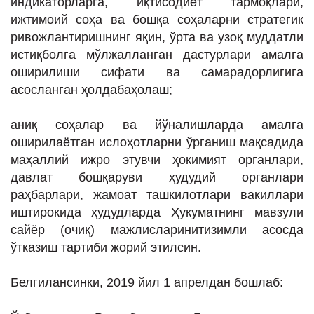
индикаторларга, иқтисодиёт тармоқлари,
ижтимоий соҳа ва бошқа соҳаларни стратегик
ривожлантиришнинг яқин, ўрта ва узоқ муддатли
истиқболга мўлжалланган дастурлари амалга
оширилиши сифати ва самарадорлигига
асосланган ҳолдабаҳолаш;
аниқ соҳалар ва йўналишларда амалга
оширилаётган ислоҳотларни ўрганиш мақсадида
маҳаллий ижро этувчи ҳокимият органлари,
давлат бошқаруви ҳудудий органлари
раҳбарлари, жамоат ташкилотлари вакиллари
иштирокида ҳудудларда Ҳукуматнинг мавзули
сайёр (очиқ) мажлисларинитизимли асосда
ўтказиш тартиби жорий этилсин.
Белгилансинки, 2019 йил 1 апрелдан бошлаб: