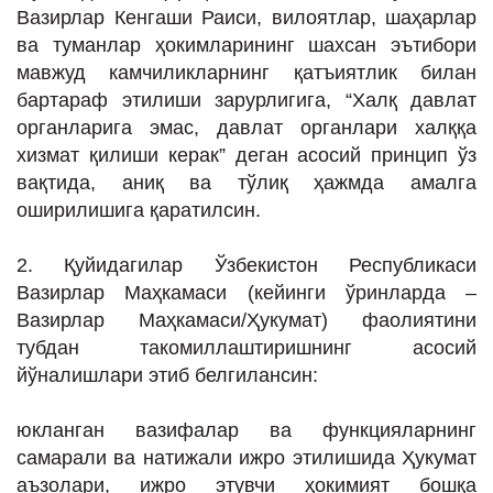
Вазирлар Кенгаши Раиси, вилоятлар, шаҳарлар
ва туманлар ҳокимларининг шахсан эътибори
мавжуд камчиликларнинг қатъиятлик билан
бартараф этилиши зарурлигига, “Халқ давлат
органларига эмас, давлат органлари халққа
хизмат қилиши керак” деган асосий принцип ўз
вақтида, аниқ ва тўлиқ ҳажмда амалга
оширилишига қаратилсин.
2. Қуйидагилар Ўзбекистон Республикаси
Вазирлар Маҳкамаси (кейинги ўринларда –
Вазирлар Маҳкамаси/Ҳукумат) фаолиятини
тубдан такомиллаштиришнинг асосий
йўналишлари этиб белгилансин:
юкланган вазифалар ва функцияларнинг
самарали ва натижали ижро этилишида Ҳукумат
аъзолари, ижро этувчи ҳокимият бошқа