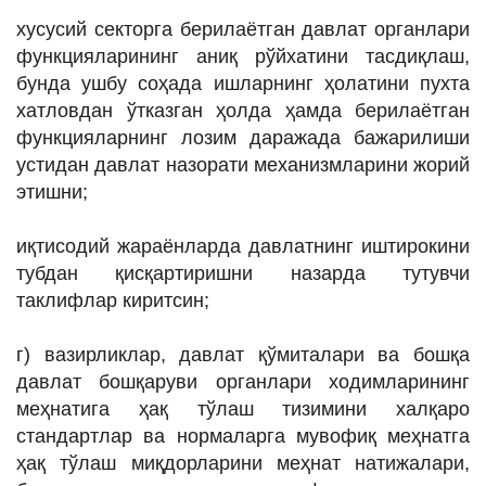
хусусий секторга берилаётган давлат органлари
функцияларининг аниқ рўйхатини тасдиқлаш,
бунда ушбу соҳада ишларнинг ҳолатини пухта
хатловдан ўтказган ҳолда ҳамда берилаётган
функцияларнинг лозим даражада бажарилиши
устидан давлат назорати механизмларини жорий
этишни;
иқтисодий жараёнларда давлатнинг иштирокини
тубдан қисқартиришни назарда тутувчи
таклифлар киритсин;
г) вазирликлар, давлат қўмиталари ва бошқа
давлат бошқаруви органлари ходимларининг
меҳнатига ҳақ тўлаш тизимини халқаро
стандартлар ва нормаларга мувофиқ меҳнатга
ҳақ тўлаш миқдорларини меҳнат натижалари,