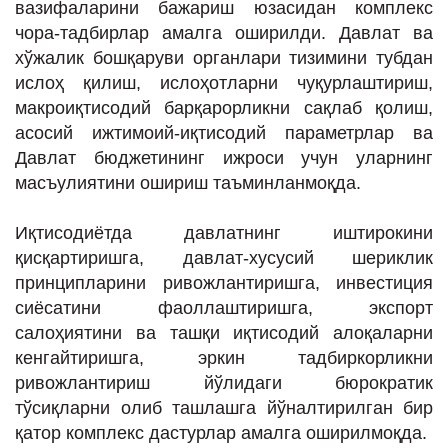
вазифаларини бажариш юзасидан комплекс
чора-тадбирлар амалга оширилди. Давлат ва
хўжалик бошқаруви органлари тизимини тубдан
ислоҳ қилиш, ислоҳотларни чуқурлаштириш,
макроиқтисодий барқарорликни сақлаб қолиш,
асосий ижтимоий-иқтисодий параметрлар ва
Давлат бюджетининг ижроси учун уларнинг
масъулиятини ошириш таъминланмоқда.
Иқтисодиётда давлатнинг иштирокини
қисқартиришга, давлат-хусусий шериклик
принципларини ривожлантиришга, инвестиция
сиёсатини фаоллаштиришга, экспорт
салоҳиятини ва ташқи иқтисодий алоқаларни
кенгайтиришга, эркин тадбиркорликни
ривожлантириш йўлидаги бюрократик
тўсиқларни олиб ташлашга йўналтирилган бир
қатор комплекс дастурлар амалга оширилмоқда.