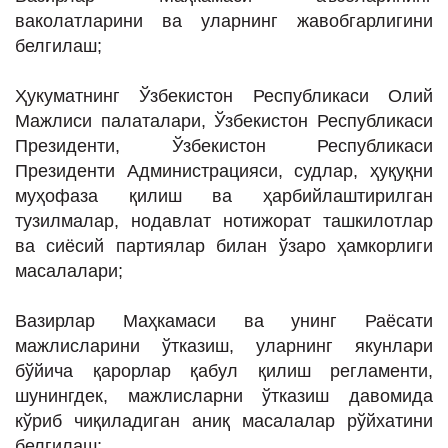
ваколатларини ва уларнинг жавобгарлигини
белгилаш;
Ҳукуматнинг Ўзбекистон Республикаси Олий
Мажлиси палаталари, Ўзбекистон Республикаси
Президенти, Ўзбекистон Республикаси
Президенти Администрацияси, судлар, ҳуқуқни
муҳофаза қилиш ва ҳарбийлаштирилган
тузилмалар, нодавлат нотижорат ташкилотлар
ва сиёсий партиялар билан ўзаро ҳамкорлиги
масалалари;
Вазирлар Маҳкамаси ва унинг Раёсати
мажлисларини ўтказиш, уларнинг якунлари
бўйича қарорлар қабул қилиш регламенти,
шунингдек, мажлисларни ўтказиш давомида
кўриб чиқиладиган аниқ масалалар рўйхатини
белгилаш;