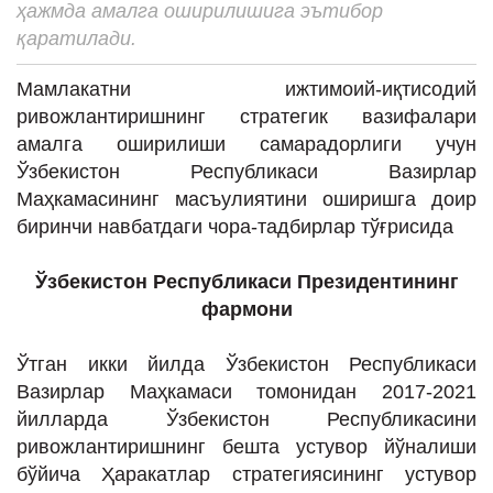
ҳажмда амалга оширилишига эътибор
ИНТЕРВЬЮ
қаратилади.
ЛОЙИҲАЛАР
Мамлакатни ижтимоий-иқтисодий
Таҳлил
ривожлантиришнинг стратегик вазифалари
Саломатлик
амалга оширилиши самарадорлиги учун
Ўзбекистон Республикаси Вазирлар
Бу қизиқ
Маҳкамасининг масъулиятини оширишга доир
Реклама
биринчи навбатдаги чора-тадбирлар тўғрисида
СПОРТ
Ўзбекистон Республикаси Президентининг
ТЕХНОЛОГИЯ
фармони
Ўтган икки йилда Ўзбекистон Республикаси
Вазирлар Маҳкамаси томонидан 2017-2021
йилларда Ўзбекистон Республикасини
ривожлантиришнинг бешта устувор йўналиши
бўйича Ҳаракатлар стратегиясининг устувор