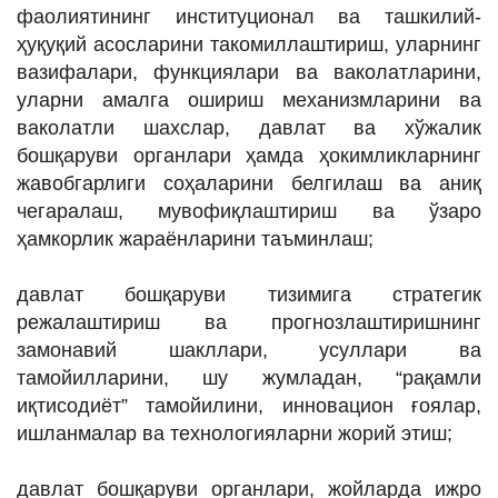
фаолиятининг институционал ва ташкилий-
ҳуқуқий асосларини такомиллаштириш, уларнинг
вазифалари, функциялари ва ваколатларини,
уларни амалга ошириш механизмларини ва
ваколатли шахслар, давлат ва хўжалик
бошқаруви органлари ҳамда ҳокимликларнинг
жавобгарлиги соҳаларини белгилаш ва аниқ
чегаралаш, мувофиқлаштириш ва ўзаро
ҳамкорлик жараёнларини таъминлаш;
давлат бошқаруви тизимига стратегик
режалаштириш ва прогнозлаштиришнинг
замонавий шакллари, усуллари ва
тамойилларини, шу жумладан, “рақамли
иқтисодиёт” тамойилини, инновацион ғоялар,
ишланмалар ва технологияларни жорий этиш;
давлат бошқаруви органлари, жойларда ижро