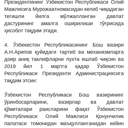
Президентининг Ўзбекистон Республикаси Олий
Мажлисига Мурожаатномасидан келиб чиқадиган
тегишли йилга мўлжалланган давлат
дастурининг амалга оширилиши тўғрисида
ҳисобот тақдим этади.
4. Ўзбекистон Республикасининг Бош вазири
А.Н.Арипов қуйидаги тартиб ва механизмларга
доир аниқ таклифларни пухта ишлаб чиқсин ва
2019 йил 1 мартга қадар Ўзбекистон
Республикаси Президенти Администрациясига
тақдим этсин:
Ўзбекистон Республикаси Бош вазирининг
ўринбосарларини, вазирлар ва давлат
қўмиталари раисларини фақат Ўзбекистон
Республикаси Олий Мажлиси Қонунчилик
палатаси томонидан маъқулланганидан кейин