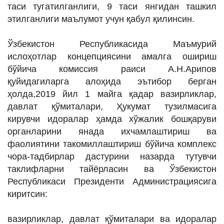
таси тугатилганлиги, 9 таси янгидан ташкил
этилганлиги маълумот учун қабул қилинсин.
Ўзбекистон Республикасида Маъмурий
ислоҳотлар концепциясини амалга ошириш
бўйича комиссия раиси А.Н.Арипов
қуйидагиларга алоҳида эътибор берган
ҳолда,2019 йил 1 майга қадар вазирликлар,
давлат қўмиталари, Ҳукумат тузилмасига
кирувчи идоралар ҳамда хўжалик бошқаруви
органларини янада ихчамлаштириш ва
фаолиятини такомиллаштириш бўйича комплекс
чора-тадбирлар дастурини назарда тутувчи
таклифларни тайёрласин ва Ўзбекистон
Республикаси Президенти Администрациясига
киритсин:
вазирликлар, давлат қўмиталари ва идоралар