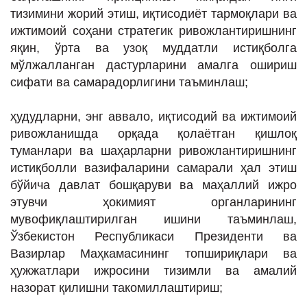
тизимини жорий этиш, иқтисодиёт тармоқлари ва
ижтимоий соҳани стратегик ривожлантиришнинг
яқин, ўрта ва узоқ муддатли истиқболга
мўлжалланган дастурларини амалга ошириш
сифати ва самарадорлигини таъминлаш;
ҳудудларни, энг аввало, иқтисодий ва ижтимоий
ривожланишда орқада қолаётган қишлоқ
туманлари ва шаҳарларни ривожлантиришнинг
истиқболли вазифаларини самарали ҳал этиш
бўйича давлат бошқаруви ва маҳаллий ижро
этувчи ҳокимият органларининг
мувофиқлаштирилган ишини таъминлаш,
Ўзбекистон Республикаси Президенти ва
Вазирлар Маҳкамасининг топшириқлари ва
ҳужжатлари ижросини тизимли ва амалий
назорат қилишни такомиллаштириш;