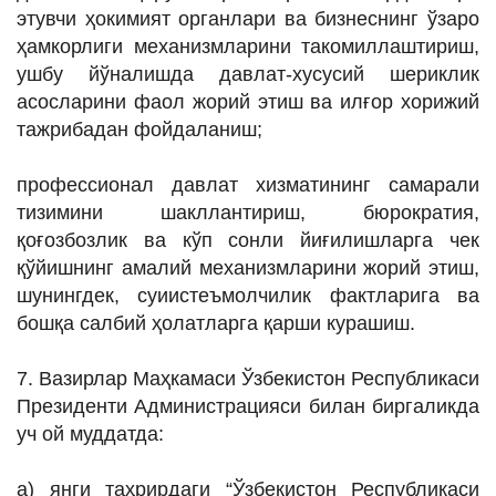
этувчи ҳокимият органлари ва бизнеснинг ўзаро
ҳамкорлиги механизмларини такомиллаштириш,
ушбу йўналишда давлат-хусусий шериклик
асосларини фаол жорий этиш ва илғор хорижий
тажрибадан фойдаланиш;
профессионал давлат хизматининг самарали
тизимини шакллантириш, бюрократия,
қоғозбозлик ва кўп сонли йиғилишларга чек
қўйишнинг амалий механизмларини жорий этиш,
шунингдек, суиистеъмолчилик фактларига ва
бошқа салбий ҳолатларга қарши курашиш.
7. Вазирлар Маҳкамаси Ўзбекистон Республикаси
Президенти Администрацияси билан биргаликда
уч ой муддатда:
а) янги таҳрирдаги “Ўзбекистон Республикаси