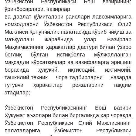
Ўзбекистон Республикаси Бош вазирининг
ўринбосарлари, вазирлар
ва давлат қўмиталари раислари лавозимларига
номзодларни Ўзбекистон Республикаси Олий
Мажлиси Қонунчилик палатасида кўриб чиқиш ва
маъқуллаш жараёнида улар Вазирлар
Маҳкамасининг ҳаракатлар дастури билан ўзаро
боғлиқ бўлган истиқболга мўлжалланган
мақсадли кўрсаткичлар ва вазифаларга эришиш
борасида ҳуқуқий, иқтисодий, ижтимоий,
ташкилий-техник чора-тадбирларни назарда
тутувчи ҳаракатлар режаларини тақдим
этадилар;
Ўзбекистон Республикасининг Бош вазири
Ҳукумат аъзолари билан биргаликда ҳар чоракда
Ўзбекистон Республикаси Олий Мажлисининг
палаталарига Ўзбекистон Республикаси