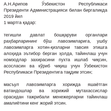
А.Н.Арипов Ўзбекистон Республикаси
Президенти Администрацияси билан биргаликда
2019 йил
1 мартга қадар:
тегишли давлат бошқаруви органлари
раҳбарларининг бўш лавозимларига, ушбу
лавозимларга хотин-қизларни тавсия этишга
алоҳида эътибор берган ҳолда, тайинлаш учун
номзодлар захирасини пухта ишлаб чиқсин,
асосласин ва кўриб чиқиш учун Ўзбекистон
Республикаси Президентига тақдим этсин;
масъул лавозимларга хорижда яшаётган
ватандошлар ва хорижий мутахассислар
орасидан тажрибали менежерларни тайинлаш
амалиётини кенг жорий этсин.