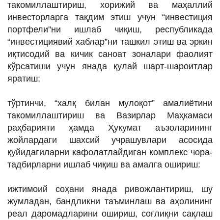
такомиллаштириш, хорижий ва маҳаллий
инвесторларга тақдим этиш учун “инвестиция
портфели”ни ишлаб чиқиш, республикада
“инвестициявий хаблар”ни ташкил этиш ва эркин
иқтисодий ва кичик саноат зоналари фаолият
кўрсатиши учун янада қулай шарт-шароитлар
яратиш;
тўртинчи, “халқ билан мулоқот” амалиётини
такомиллаштириш ва Вазирлар Маҳкамаси
раҳбарияти ҳамда Ҳукумат аъзоларининг
жойлардаги шахсий учрашувлари асосида
қуйидагиларни кафолатлайдиган комплекс чора-
тадбирларни ишлаб чиқиш ва амалга ошириш:
ижтимоий соҳани янада ривожлантириш, шу
жумладан, бандликни таъминлаш ва аҳолининг
реал даромадларини ошириш, соғлиқни сақлаш