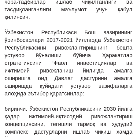
чора-тадбирлар ишлаб чиқилганлиги ва
тасдиқланганлиги маълумот учун қабул
қилинсин.
Ўзбекистон Республикаси Бош вазирининг
ўринбосарлари 2017-2021 йилларда Ўзбекистон
Республикасини ривожлантиришнинг бешта
устувор йўналиши бўйича Ҳаракатлар
стратегиясини “Фаол инвестициялар ва
ижтимоий ривожланиш йили”да амалга
оширишга оид Давлат дастурини амалга
оширишда қуйидаги устувор вазифаларга
алоҳида эътибор қаратсинлар:
биринчи, Ўзбекистон Республикасини 2030 йилга
қадар ижтимоий-иқтисодий ривожлантириш
концепциясини, тегишли тармоқ ва ҳудудий
комплекс дастурларни ишлаб чиқиш ҳамда