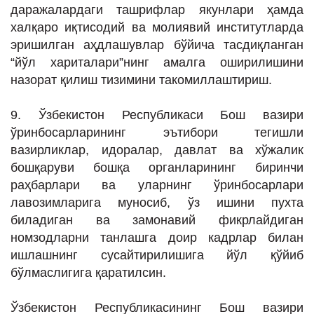
даражалардаги ташрифлар якунлари ҳамда
халқаро иқтисодий ва молиявий институтларда
эришилган аҳдлашувлар бўйича тасдиқланган
“йўл хариталари”нинг амалга оширилишини
назорат қилиш тизимини такомиллаштириш.
9. Ўзбекистон Республикаси Бош вазири
ўринбосарларининг эътибори тегишли
вазирликлар, идоралар, давлат ва хўжалик
бошқаруви бошқа органларининг биринчи
раҳбарлари ва уларнинг ўринбосарлари
лавозимларига муносиб, ўз ишини пухта
биладиган ва замонавий фикрлайдиган
номзодларни танлашга доир кадрлар билан
ишлашнинг сусайтирилишига йўл қўйиб
бўлмаслигига қаратилсин.
Ўзбекистон Республикасининг Бош вазири