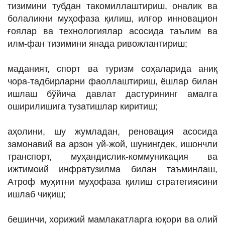
тизимини тубдан такомиллаштириш, оналик ва
болаликни муҳофаза қилиш, илғор инновацион
ғоялар ва технологиялар асосида таълим ва
илм-фан тизимини янада ривожлантириш;
маданият, спорт ва туризм соҳаларида аниқ
чора-тадбирларни фаоллаштириш, ёшлар билан
ишлаш бўйича давлат дастурининг амалга
оширилишига тузатишлар киритиш;
аҳолини, шу жумладан, реновация асосида
замонавий ва арзон уй-жой, шунингдек, ишончли
транспорт, муҳандислик-коммуникация ва
ижтимоий инфратузилма билан таъминлаш,
Атроф муҳитни муҳофаза қилиш стратегиясини
ишлаб чиқиш;
бешинчи, хорижий мамлакатларга юқори ва олий