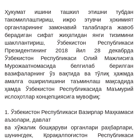
Ҳукумат ишини ташкил этишни тубдан
такомиллаштириш, ижро этувчи ҳокимият
органларининг замонавий талабларга жавоб
берадиган сифат жиҳатидан янги тизимини
шакллантириш, Ўзбекистон Республикаси
Президентининг 2018 йил 28 декабрда
Ўзбекистон Республикаси Олий Мажлисига
Мурожаатномасида белгилаб берилган
вазифаларнинг ўз вақтида ва тўлиқ ҳажмда
амалга оширилишини таъминлаш мақсадида
ҳамда Ўзбекистон Республикасида Маъмурий
ислоҳотлар концепциясига мувофиқ:
1. Ўзбекистон Республикаси Вазирлар Маҳкамаси
аъзолари, давлат
ва хўжалик бошқаруви органлари раҳбарлари,
шунингдек, Қорақалпоғистон Республикаси