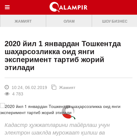
МЕНЮ
ЖАМИЯТ
ОЛАМ
ШОУ БИЗНЕС
ONLINE TV
БОШ САХИФА
2020 йил 1 январдан Тошкентда
ЖАМИЯТ
шаҳарсозликка оид янги
эксперимент тартиб жорий
ОЛАМ
этилади
ШОУ-БИЗНЕС
Премьера
10:24, 06.02.2019
Жамият
4 783
Мусиқа
Клип
Кино
Кадастр ҳужжатларини тайёрлаш учун
Театр
электрон шаклда мурожаат қилиш ва