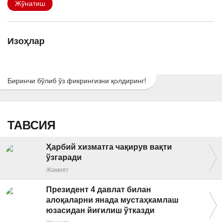
Жўнатиш
Изоҳлар
Биринчи бўлиб ўз фикрингизни қолдиринг!
ТАВСИЯ
Ҳарбий хизматга чақирув вақти
ўзгаради
Жамият
Президент 4 давлат билан
алоқаларни янада мустаҳкамлаш
юзасидан йиғилиш ўтказди