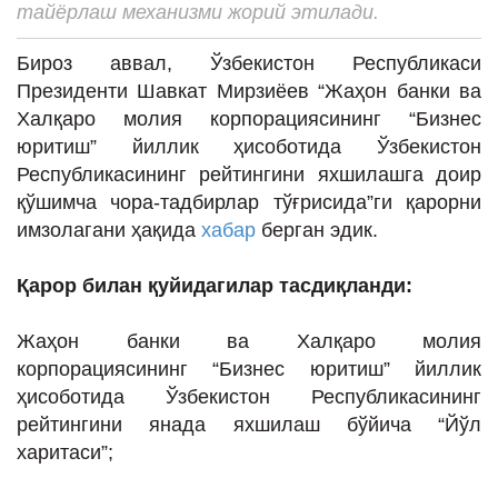
тайёрлаш механизми жорий этилади.
ИНТЕРВЬЮ
ЛОЙИҲАЛАР
Бироз аввал, Ўзбекистон Республикаси
Президенти Шавкат Мирзиёев “Жаҳон банки ва
Таҳлил
Халқаро молия корпорациясининг “Бизнес
Саломатлик
юритиш” йиллик ҳисоботида Ўзбекистон
Республикасининг рейтингини яхшилашга доир
Бу қизиқ
қўшимча чора-тадбирлар тўғрисида”ги қарорни
Реклама
имзолагани ҳақида
хабар
берган эдик.
СПОРТ
Қарор билан қуйидагилар тасдиқланди:
ТЕХНОЛОГИЯ
Жаҳон банки ва Халқаро молия
корпорациясининг “Бизнес юритиш” йиллик
ҳисоботида Ўзбекистон Республикасининг
рейтингини янада яхшилаш бўйича “Йўл
харитаси”;