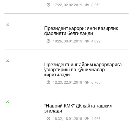
17:22, 02.02.2019
8 269
Президент қарори: янги вазирлик
фаолияти белгиланди
10:26, 30.01.2019
4 022
Президентнинг айрим қарорларига
ўзгартириш ва қўшимчалар
киритилади
12:23, 22.01.2019
6 765
“Навоий КМК” ДК қайта ташкил
этилади
18:32, 18.01.2019
4 968