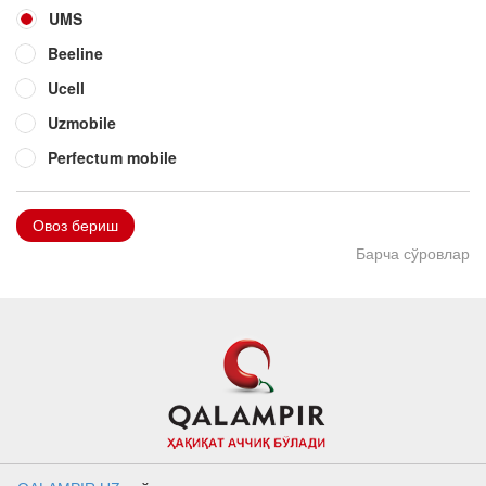
UMS
Beeline
Ucell
Uzmobile
Perfectum mobile
Овоз бериш
Барча сўровлар