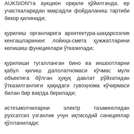
AUKSION”га аукцион орқали қўйилганда, ер
участкаларидан мақсадли фойдаланиш тартиби
бекор қилинади;
қурилиш органларига архитектура-шаҳарсозлик
кенгашларининг лойиҳа-смета ҳужжатларини
келишиш функциялари ўтказилади;
қурилиши тугалланган бино ва иншоотларни
қабул қилиш далолатномаси кўчмас мулк
объектига бўлган ҳуқуқ давлат рўйхатидан
ўтказилганлиги ҳақидаги гувоҳнома кўчирмаси
билан бир вақтда берилади;
истеъмолчиларни электр таъминотидан
рухсатсиз узганлик учун иқтисодий санкциялар
қўлланилади;