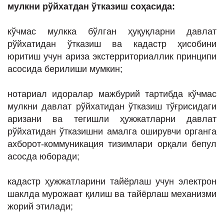
мулкни рўйхатдан ўтказиш соҳасида:
кўчмас мулкка бўлган ҳуқуқларни давлат
рўйхатидан ўтказиш ва кадастр ҳисобини
юритиш учун ариза экстерриториаллик принципи
асосида берилиши мумкин;
нотариал идоралар мажбурий тартибда кўчмас
мулкни давлат рўйхатидан ўтказиш тўғрисидаги
аризани ва тегишли ҳужжатларни давлат
рўйхатидан ўтказишни амалга оширувчи органга
ахборот-коммуникация тизимлари орқали бепул
асосда юборади;
кадастр ҳужжатларини тайёрлаш учун электрон
шаклда мурожаат қилиш ва тайёрлаш механизми
жорий этилади;