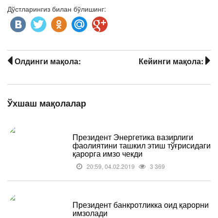
Дўстларингиз билан бўлишинг:
Олдинги мақола:
Кейинги мақола:
Ўхшаш мақолалар
Президент Энергетика вазирлиги
фаолиятини ташкил этиш тўғрисидаги
қарорга имзо чекди
20:59, 04.02.2019
3 369
Президент банкротликка оид қарорни
имзолади