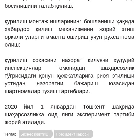
босилишини талаб қилиш;
қурилиш-монтаж ишларининг бошланиши ҳақида
хабардор қилиш механизмини жорий этиш
орқали уларни амалга ошириш учун рухсатнома
олиш;
қурилиш соҳасини назорат қилувчи ҳудудий
инспекциялар томонидан шаҳарсозлик
тўғрисидаги қонун ҳужжатларига риоя этилиши
устидан назоратни бажариш юзасидан
шартномалар тузиш тартиблари.
2020 йил 1 январдан Тошкент шаҳрида
шаҳарсозликка оид янги эксперимент тартиби
жорий этилади.
Теглар:
Бизнес юритиш
Президент қарори