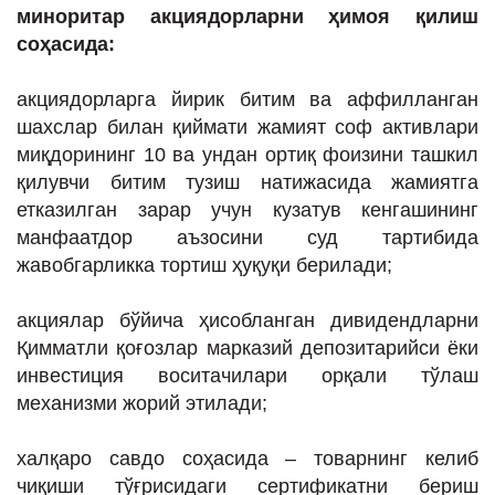
миноритар акциядорларни ҳимоя қилиш
соҳасида:
акциядорларга йирик битим ва аффилланган
шахслар билан қиймати жамият соф активлари
миқдорининг 10 ва ундан ортиқ фоизини ташкил
қилувчи битим тузиш натижасида жамиятга
етказилган зарар учун кузатув кенгашининг
манфаатдор аъзосини суд тартибида
жавобгарликка тортиш ҳуқуқи берилади;
акциялар бўйича ҳисобланган дивидендларни
Қимматли қоғозлар марказий депозитарийси ёки
инвестиция воситачилари орқали тўлаш
механизми жорий этилади;
халқаро савдо соҳасида – товарнинг келиб
чиқиши тўғрисидаги сертификатни бериш