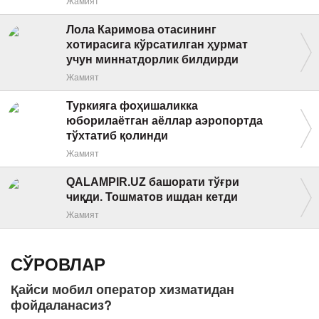
Жамият
Лола Каримова отасининг
хотирасига кўрсатилган ҳурмат
учун миннатдорлик билдирди
Жамият
Туркияга фоҳишаликка
юборилаётган аёллар аэропортда
тўхтатиб қолинди
Жамият
QALAMPIR.UZ башорати тўғри
чиқди. Тошматов ишдан кетди
Жамият
СЎРОВЛАР
Қайси мобил оператор хизматидан
фойдаланасиз?