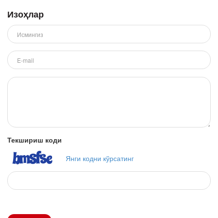
Изоҳлар
Текшириш коди
Янги кодни кўрсатинг