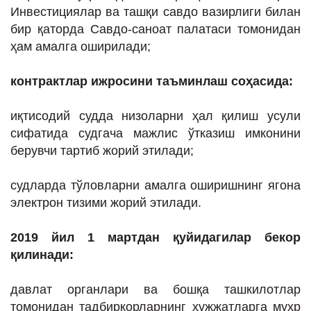
Инвестициялар ва ташқи савдо вазирлиги билан
бир қаторда Савдо-саноат палатаси томонидан
ҳам амалга оширилади;
контрактлар ижросини таъминлаш соҳасида:
иқтисодий судда низоларни ҳал қилиш усули
сифатида судгача мажлис ўтказиш имконини
берувчи тартиб жорий этилади;
судларда тўловларни амалга оширишнинг ягона
электрон тизими жорий этилади.
2019 йил 1 мартдан қуйидагилар бекор
қилинади:
давлат органлари ва бошқа ташкилотлар
томонидан тадбиркорларнинг ҳужжатларга муҳр