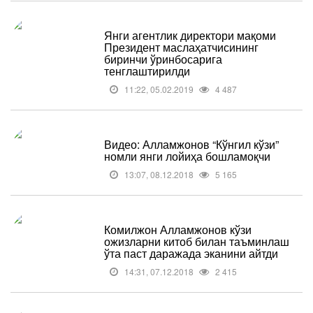
Янги агентлик директори мақоми
Президент маслаҳатчисининг
биринчи ўринбосарига
тенглаштирилди
11:22, 05.02.2019
4 487
Видео: Алламжонов “Кўнгил кўзи”
номли янги лойиҳа бошламоқчи
13:07, 08.12.2018
5 165
Комилжон Алламжонов кўзи
ожизларни китоб билан таъминлаш
ўта паст даражада эканини айтди
14:31, 07.12.2018
2 415