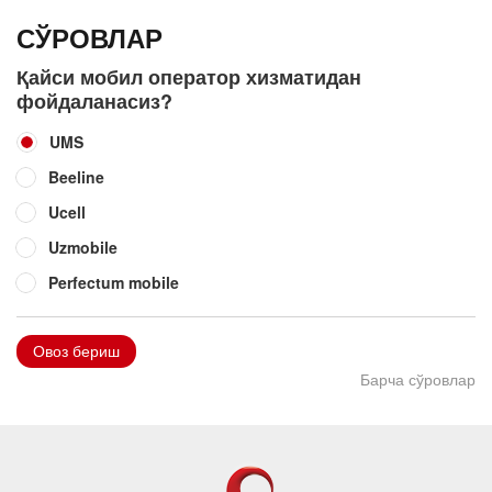
СЎРОВЛАР
Қайси мобил оператор хизматидан
фойдаланасиз?
UMS
Beeline
Ucell
Uzmobile
Perfectum mobile
Овоз бериш
Барча сўровлар