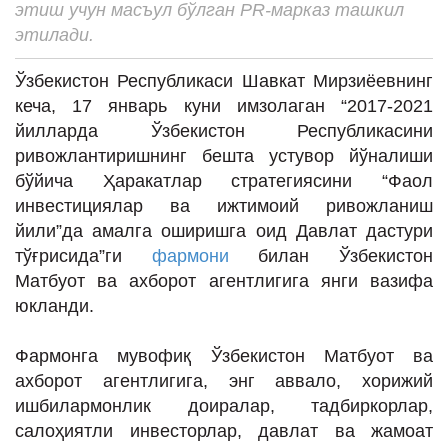
этиш учун масъул бўлган PR-марказ ташкил
ИНТЕРВЬЮ
этилади.
ЛОЙИҲАЛАР
Ўзбекистон Республикаси Шавкат Мирзиёевнинг
Таҳлил
кеча, 17 январь куни имзолаган “2017-2021
Саломатлик
йилларда Ўзбекистон Республикасини
ривожлантиришнинг бешта устувор йўналиши
Бу қизиқ
бўйича Ҳаракатлар стратегиясини “Фаол
Реклама
инвестициялар ва ижтимоий ривожланиш
йили”да амалга оширишга оид Давлат дастури
СПОРТ
тўғрисида”ги
фармони
билан Ўзбекистон
ТЕХНОЛОГИЯ
Матбуот ва ахборот агентлигига янги вазифа
юкланди.
Фармонга мувофиқ Ўзбекистон Матбуот ва
ахборот агентлигига, энг аввало, хорижий
ишбилармонлик доиралар, тадбиркорлар,
салоҳиятли инвесторлар, давлат ва жамоат