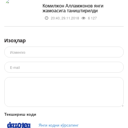
Комилжон Алламжонов янги
жамоасига таништирилди
20:40, 29.11.2018
6 127
Изоҳлар
Текшириш коди
Янги кодни кўрсатинг