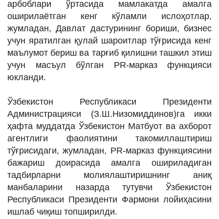
арбоблари ўртасида мамлакатда амалга
оширилаётган кенг кўламли ислоҳотлар,
жумладан, Давлат дастурининг бориши, бизнес
учун яратилган қулай шароитлар тўғрисида кенг
маълумот бериш ва тарғиб қилишни ташкил этиш
учун масъул бўлган PR-марказ функцияси
юкланди.
Ўзбекистон Республикаси Президенти
Администрацияси (З.Ш.Низомиддинов)га икки
ҳафта муддатда Ўзбекистон Матбуот ва ахборот
агентлиги фаолиятини такомиллаштириш
тўғрисидаги, жумладан, PR-марказ функциясини
бажариш доирасида амалга ошириладиган
тадбирларни молиялаштиришнинг аниқ
манбаларини назарда тутувчи Ўзбекистон
Республикаси Президенти Фармони лойиҳасини
ишлаб чиқиш топширилди.