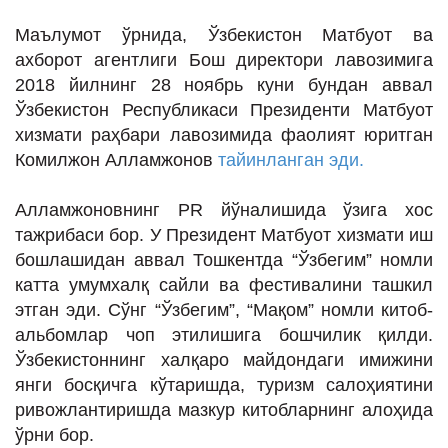
Маълумот ўрнида, Ўзбекистон Матбуот ва
ахборот агентлиги Бош директори лавозимига
2018 йилнинг 28 ноябрь куни бундан аввал
Ўзбекистон Республикаси Президенти Матбуот
хизмати раҳбари лавозимида фаолият юритган
Комилжон Алламжонов
тайинланган эди.
Алламжоновнинг PR йўналишида ўзига хос
тажрибаси бор. У Президент Матбуот хизмати иш
бошлашидан аввал Тошкентда “Ўзбегим” номли
катта умумхалқ сайли ва фестивалини ташкил
этган эди. Сўнг “Ўзбегим”, “Мақом” номли китоб-
альбомлар чоп этилишига бошчилик қилди.
Ўзбекистоннинг халқаро майдондаги имижини
янги босқичга кўтаришда, туризм салоҳиятини
ривожлантиришда мазкур китобларнинг алоҳида
ўрни бор.