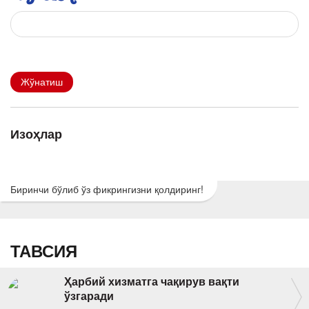
Жўнатиш
Изоҳлар
Биринчи бўлиб ўз фикрингизни қолдиринг!
ТАВСИЯ
Ҳарбий хизматга чақирув вақти
ўзгаради