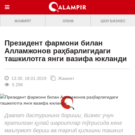
МЕНЮ
ЖАМИЯТ
ОЛАМ
ШОУ БИЗНЕС
ONLINE TV
БОШ САХИФА
Президент фармони билан
ЖАМИЯТ
Алламжонов раҳбарлигидаги
ташкилотга янги вазифа юкланди
ОЛАМ
ШОУ-БИЗНЕС
13:30, 18.01.2019
Жамият
Премьера
5 296
Мусиқа
Клип
Давлат дастурининг бориши, бизнес учун
Кино
яратилган қулай шароитлар тўғрисида кенг
Театр
маълумот бериш ва тарғиб қилишни ташкил