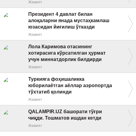
Жамият
Президент 4 давлат билан
алоқаларни янада мустаҳкамлаш
юзасидан йиғилиш ўтказди
Жамият
Лола Каримова отасининг
хотирасига кўрсатилган ҳурмат
учун миннатдорлик билдирди
Жамият
Туркияга фоҳишаликка
юборилаётган аёллар аэропортда
тўхтатиб қолинди
Жамият
QALAMPIR.UZ башорати тўғри
чиқди. Тошматов ишдан кетди
Жамият