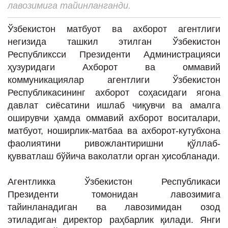
лавозимига тайинланганди.
ИНТЕРВЬЮ
ЛОЙИҲАЛАР
Ўзбекистон матбуот ва ахборот агентлиги
негизида ташкил этилган Ўзбекистон
Таҳлил
Республиксси Президенти Администрацияси
Саломатлик
ҳузуридаги Ахборот ва оммавий
коммуникациялар агентлиги Ўзбекистон
Бу қизиқ
Республикасининг ахборот соҳасидаги ягона
Реклама
давлат сиёсатини ишлаб чиқувчи ва амалга
оширувчи ҳамда оммавий ахборот воситалари,
СПОРТ
матбуот, ноширлик-матбаа ва ахборот-кутубхона
ТЕХНОЛОГИЯ
фаолиятини ривожлантиришни қўллаб-
қувватлаш бўйича ваколатли орган ҳисобланади.
Агентликка Ўзбекистон Республикаси
Президенти томонидан лавозимига
тайинланадиган ва лавозимидан озод
этиладиган директор раҳбарлик қилади. Янги