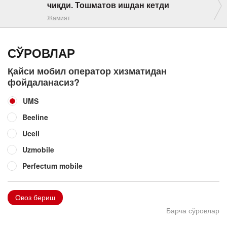
чиқди. Тошматов ишдан кетди
Жамият
СЎРОВЛАР
Қайси мобил оператор хизматидан
фойдаланасиз?
UMS
Beeline
Ucell
Uzmobile
Perfectum mobile
Овоз бериш
Барча сўровлар