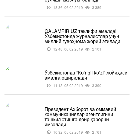
18:36, 06.02.2019
3 389
QALAMPIR.UZ таклифи амалда!
Ўзбекистонда журналистлар учун
миллий гувоҳнома жорий этилади
12:48, 06.02.2019
2 101
Ўзбекистонда “Ko‘ngil ko‘zi” лойиҳаси
амалга оширилади
11:13, 05.02.2019
3 390
Президент Ахборот ва оммавий
коммуникациялар агентлигини
ташкил этишга доир қарорни
имзолади
10:32, 05.02.2019
2 761