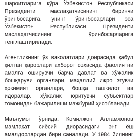
шароитларига кўра Ўзбекистон Республикаси
Президенти маслаҳатчисининг биринчи
ўринбосарига, унинг ўринбосарлари эса
Ўзбекистон Республикаси Президенти
маслаҳатчисининг ўринбосарларига
тенглаштирилади.
Агентликнинг ўз ваколатлари доирасида қабул
қилган қарорлари ахборот соҳасида фаолиятни
амалга оширувчи барча давлат ва хўжалик
бошқаруви органлари, маҳаллий ижро этувчи
ҳокимият органлари, бошқа ташкилот ва
идоралар, хўжалик юритувчи субъектлар
томонидан бажарилиши мажбурий ҳисобланади.
Маълумот ўрнида, Комилжон Алламжонов
мамлакат сиёсий диорасидаги энг ёш
амалдорлардан бири саналади. У 1984 йилнинг