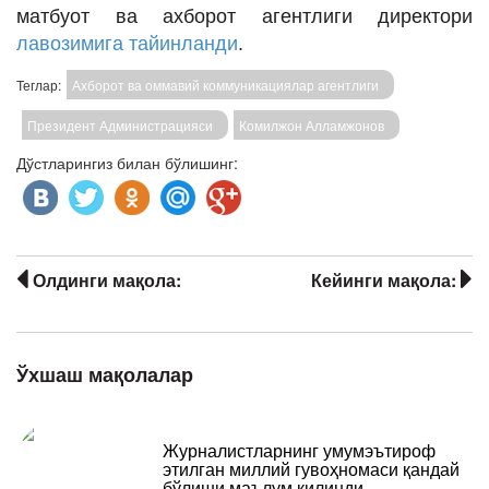
матбуот ва ахборот агентлиги директори
лавозимига тайинланди
.
Теглар:
Ахборот ва оммавий коммуникациялар агентлиги
Президент Администрацияси
Комилжон Алламжонов
Дўстларингиз билан бўлишинг:
Олдинги мақола:
Кейинги мақола:
Ўхшаш мақолалар
Журналистларнинг умумэътироф
этилган миллий гувоҳномаси қандай
бўлиши маълум қилинди