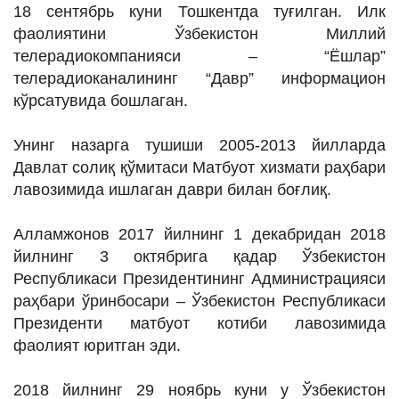
18 сентябрь куни Тошкентда туғилган. Илк
фаолиятини Ўзбекистон Миллий
телерадиокомпанияси – “Ёшлар”
телерадиоканалининг “Давр” информацион
кўрсатувида бошлаган.
Унинг назарга тушиши 2005-2013 йилларда
Давлат солиқ қўмитаси Матбуот хизмати раҳбари
лавозимида ишлаган даври билан боғлиқ.
Алламжонов 2017 йилнинг 1 декабридан 2018
йилнинг 3 октябрига қадар Ўзбекистон
Республикаси Президентининг Администрацияси
раҳбари ўринбосари – Ўзбекистон Республикаси
Президенти матбуот котиби лавозимида
фаолият юритган эди.
2018 йилнинг 29 ноябрь куни у Ўзбекистон