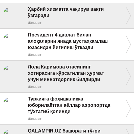
Ҳарбий хизматга чақирув вақти
ўзгаради
Жамият
Президент 4 давлат билан
алоқаларни янада мустаҳкамлаш
юзасидан йиғилиш ўтказди
Жамият
Лола Каримова отасининг
хотирасига кўрсатилган ҳурмат
учун миннатдорлик билдирди
Жамият
Туркияга фоҳишаликка
юборилаётган аёллар аэропортда
тўхтатиб қолинди
Жамият
QALAMPIR.UZ башорати тўғри