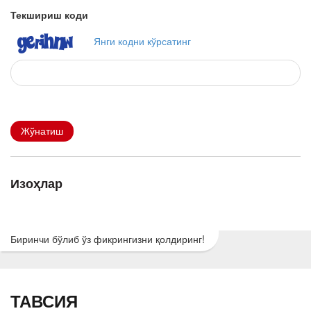
Текшириш коди
Янги кодни кўрсатинг
Жўнатиш
Изоҳлар
Биринчи бўлиб ўз фикрингизни қолдиринг!
ТАВСИЯ