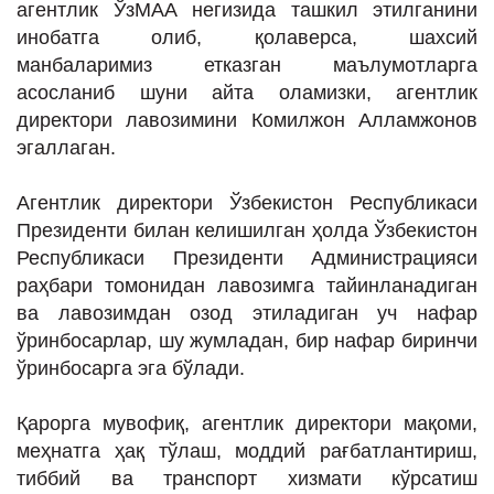
агентлик ЎзМАА негизида ташкил этилганини
инобатга олиб, қолаверса, шахсий
манбаларимиз етказган маълумотларга
асосланиб шуни айта оламизки, агентлик
директори лавозимини Комилжон Алламжонов
эгаллаган.
Агентлик директори Ўзбекистон Республикаси
Президенти билан келишилган ҳолда Ўзбекистон
Республикаси Президенти Администрацияси
раҳбари томонидан лавозимга тайинланадиган
ва лавозимдан озод этиладиган уч нафар
ўринбосарлар, шу жумладан, бир нафар биринчи
ўринбосарга эга бўлади.
Қарорга мувофиқ, агентлик директори мақоми,
меҳнатга ҳақ тўлаш, моддий рағбатлантириш,
тиббий ва транспорт хизмати кўрсатиш