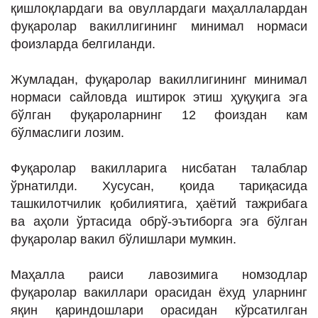
қишлоқлардаги ва овуллардаги маҳаллалардан
фуқаролар вакиллигининг минимал нормаси
фоизларда белгиланди.
Жумладан, фуқаролар вакиллигининг минимал
нормаси сайловда иштирок этиш ҳуқуқига эга
бўлган фуқароларнинг 12 фоиздан кам
бўлмаслиги лозим.
Фуқаролар вакилларига нисбатан талаблар
ўрнатилди. Хусусан, қоида тариқасида
ташкилотчилик қобилиятига, ҳаётий тажрибага
ва аҳоли ўртасида обрў-эътиборга эга бўлган
фуқаролар вакил бўлишлари мумкин.
Маҳалла раиси лавозимига номзодлар
фуқаролар вакиллари орасидан ёхуд уларнинг
яқин қариндошлари орасидан кўрсатилган