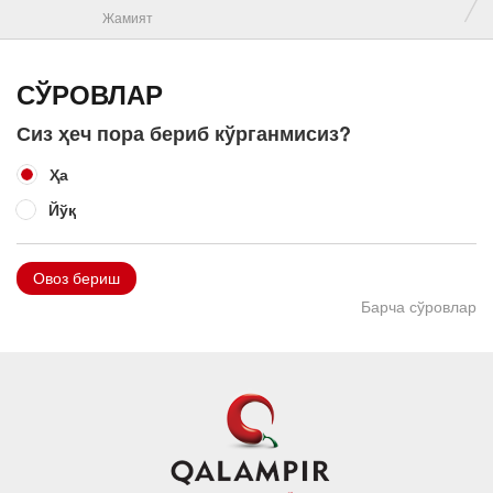
Жамият
СЎРОВЛАР
Сиз ҳеч пора бериб кўрганмисиз?
Ҳа
Йўқ
Овоз бериш
Барча сўровлар