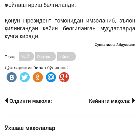
жойлаштириш белгиланди.
Қонун Президент томонидан имзоланиб, эълон
қилингандан кейин белгиланган муддатларда
кучга киради.
Суннатилла Абдуллаев
Теглар:
МФЙ
Оқсоқол
сайлов
Дўстларингиз билан бўлишинг:
Олдинги мақола:
Кейинги мақола:
Ўхшаш мақолалар