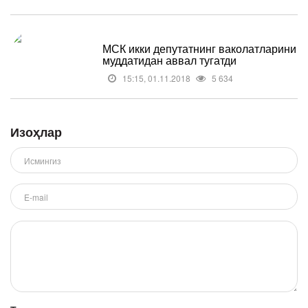
МСК икки депутатнинг ваколатларини
муддатидан аввал тугатди
15:15, 01.11.2018
5 634
Изоҳлар