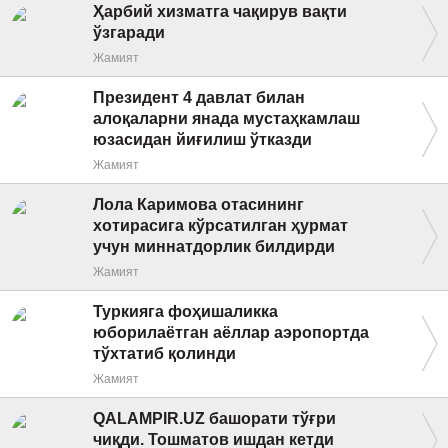
Ҳарбий хизматга чақирув вақти
ўзгаради
Жамият
Президент 4 давлат билан
алоқаларни янада мустаҳкамлаш
юзасидан йиғилиш ўтказди
Жамият
Лола Каримова отасининг
хотирасига кўрсатилган ҳурмат
учун миннатдорлик билдирди
Жамият
Туркияга фоҳишаликка
юборилаётган аёллар аэропортда
тўхтатиб қолинди
Жамият
QALAMPIR.UZ башорати тўғри
чиқди. Тошматов ишдан кетди