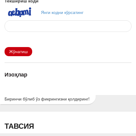
Текшириш коди
Янги кодни кўрсатинг
Жўнатиш
Изоҳлар
Биринчи бўлиб ўз фикрингизни қолдиринг!
ТАВСИЯ