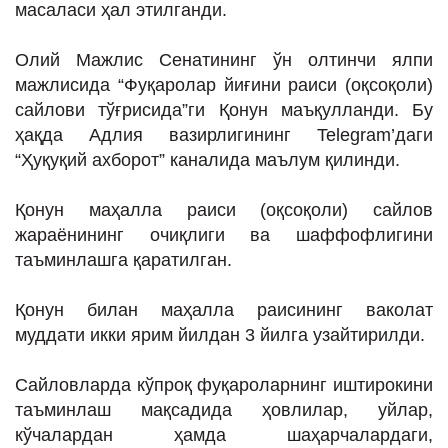
масаласи ҳал этилганди.
ИНТЕРВЬЮ
ЛОЙИҲАЛАР
Олий Мажлис Сенатининг ўн олтинчи ялпи
мажлисида “Фуқаролар йиғини раиси (оқсоқоли)
Таҳлил
сайлови тўғрисида”ги Қонун маъқулланди. Бу
Саломатлик
ҳақда Адлия вазирлигининг Telegram’даги
“Ҳуқуқий ахборот” каналида маълум қилинди.
Бу қизиқ
Реклама
Қонун маҳалла раиси (оқсоқоли) сайлов
жараёнининг очиқлиги ва шаффофлигини
СПОРТ
таъминлашга қаратилган.
ТЕХНОЛОГИЯ
Қонун билан маҳалла раисининг ваколат
муддати икки ярим йилдан 3 йилга узайтирилди.
Сайловларда кўпроқ фуқароларнинг иштирокини
таъминлаш мақсадида ҳовлилар, уйлар,
кўчалардан ҳамда шаҳарчалардаги,