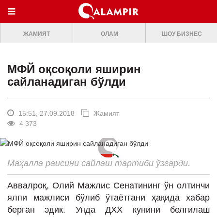
МЕНЮ
ЖАМИЯТ
ОЛАМ
ШОУ БИЗНЕС
ONLINE TV
БОШ САХИФА
МФЙ оқсоқоли яширин
ЖАМИЯТ
сайланадиган бўлди
ОЛАМ
ШОУ-БИЗНЕС
15:51, 27.09.2018
Жамият
4 373
Премьера
Мусиқа
Маҳалла раисини сайлаш тартиби ўзгарди.
Клип
Аввалроқ, Олий Мажлис Сенатининг ўн олтинчи
Кино
ялпи мажлиси бўлиб ўтаётгани ҳақида хабар
Театр
берган эдик. Унда ДХХ кунини белгилаш