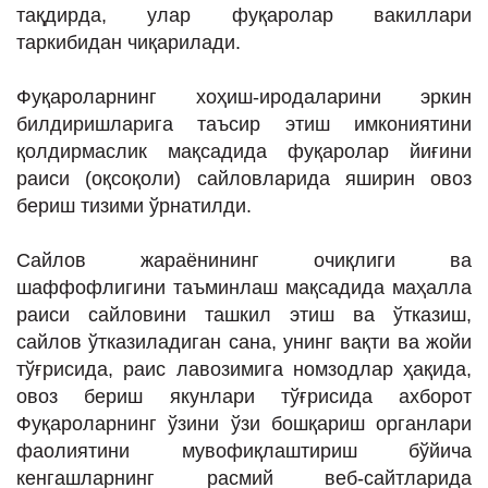
тақдирда, улар фуқаролар вакиллари
таркибидан чиқарилади.
Фуқароларнинг хоҳиш-иродаларини эркин
билдиришларига таъсир этиш имкониятини
қолдирмаслик мақсадида фуқаролар йиғини
раиси (оқсоқоли) сайловларида яширин овоз
бериш тизими ўрнатилди.
Сайлов жараёнининг очиқлиги ва
шаффофлигини таъминлаш мақсадида маҳалла
раиси сайловини ташкил этиш ва ўтказиш,
сайлов ўтказиладиган сана, унинг вақти ва жойи
тўғрисида, раис лавозимига номзодлар ҳақида,
овоз бериш якунлари тўғрисида ахборот
Фуқароларнинг ўзини ўзи бошқариш органлари
фаолиятини мувофиқлаштириш бўйича
кенгашларнинг расмий веб-сайтларида