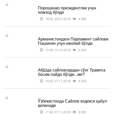
Порошенко президентлик учун
номзод бўлди
18:50, 29.01.2019
4 086
Арманистондаги Парламент сайлови
Пашинян учун ижобий бўлди
15:48, 10.12.2018
2 020
АҚШда сайловлардан сўнг Трампга
босим пайдо бўлди...ми?
15:52, 07.11.2018
3 322
Ўзбекистонда Сайлов кодекси қабул
қилинади
11:46, 07.11.2018
2 665