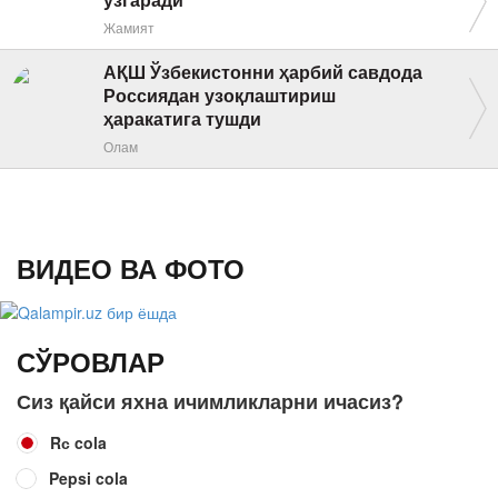
ўзгаради
Жамият
АҚШ Ўзбекистонни ҳарбий савдода
Россиядан узоқлаштириш
ҳаракатига тушди
Олам
ВИДЕО ВА ФОТО
СЎРОВЛАР
Сиз қайси яхна ичимликларни ичасиз?
Rс cola
Pepsi cola