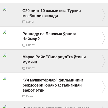
ИНТЕРВЬЮ
G20 нинг 10 саммитига Туркия
ЛОЙИҲАЛАР
мезбонлик қилади
Таҳлил
Олам
Саломатлик
Роналду ва Бензема ўрнига
Неймар?
Бу қизиқ
Спорт
Реклама
Марко Ройс "Ливерпул"га ўтиши
СПОРТ
мумкин
ТЕХНОЛОГИЯ
Спорт
“Уч мушкетёрлар” фильмининг
режиссёри юрак хасталигидан
вафот этди
Кино