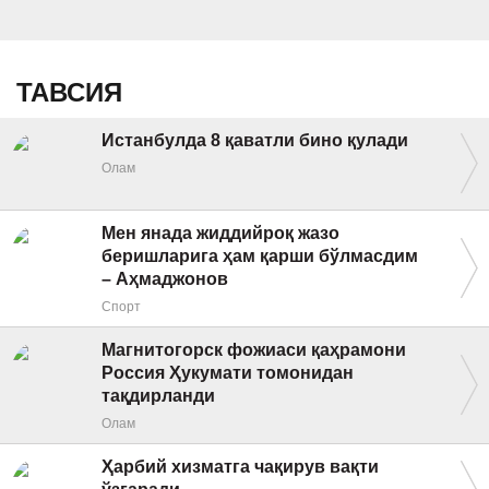
ТАВСИЯ
Истанбулда 8 қаватли бино қулади
Олам
Мен янада жиддийроқ жазо
беришларига ҳам қарши бўлмасдим
– Аҳмаджонов
Спорт
Магнитогорск фожиаси қаҳрамони
Россия Ҳукумати томонидан
тақдирланди
Олам
Ҳарбий хизматга чақирув вақти