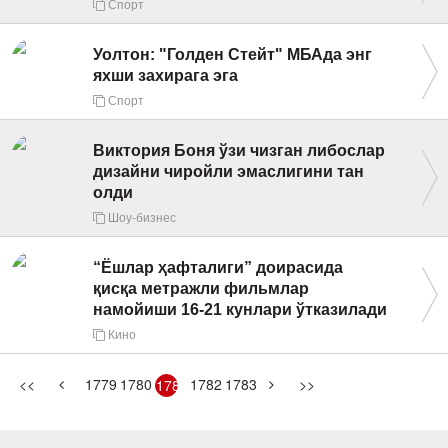
Спорт
Уолтон: "Голден Стейт" МБАда энг
яхши захирага эга
Спорт
Виктория Боня ўзи чизган либослар
дизайни чиройли эмаслигини тан
олди
Шоу-бизнес
“Ёшлар ҳафталиги” доирасида
қисқа метражли фильмлар
намойиши 16-21 кунлари ўтказилади
Кино
<<
1779
1780
1782
1783
>>
1781