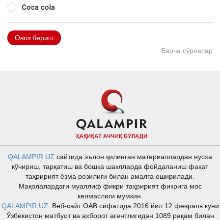
Coca cola
Овоз бериш
Барча сўровлар
QALAMPIR.UZ
сайтида эълон қилинган материаллардан нусха
кўчириш, тарқатиш ва бошқа шаклларда фойдаланиш фақат
таҳририят ёзма розилиги билан амалга оширилади.
Мақолалардаги муаллиф фикри таҳририят фикрига мос
келмаслиги мумкин.
QALAMPIR.UZ
. Веб-сайт ОАВ сифатида 2016 йил 12 февраль куни
Ўзбекистон матбуот ва ахборот агентлигидан 1089 рақам билан