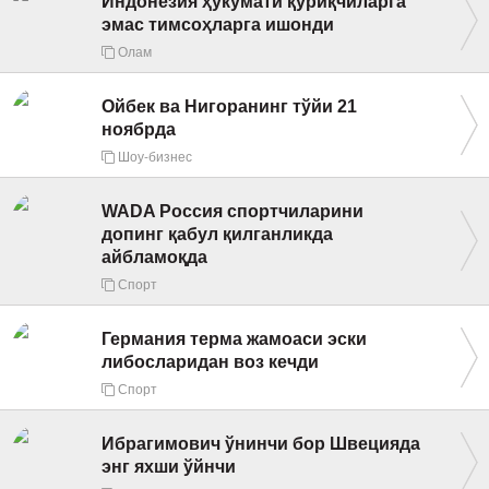
Индонезия ҳукумати қўриқчиларга
эмас тимсоҳларга ишонди
Олам
Ойбек ва Нигоранинг тўйи 21
ноябрда
Шоу-бизнес
WADA Россия спортчиларини
допинг қабул қилганликда
айбламоқда
Спорт
Германия терма жамоаси эски
либосларидан воз кечди
Спорт
Ибрагимович ўнинчи бор Швецияда
энг яхши ўйнчи