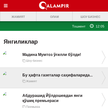
МЕНЮ
ЖАМИЯТ
ОЛАМ
ШОУ БИЗНЕС
ONLINE TV
Тошкент
12:05
БОШ САХИФА
ЖАМИЯТ
Янгиликлар
ОЛАМ
Мадина Мумтоз ўғилли бўлди!
ШОУ-БИЗНЕС
Шоу-бизнес
Премьера
Мусиқа
Бу ҳафта газеталар саҳифаларида...
Жамият
Клип
Кино
Абдурашид Йўлдошевдан янги
қўшиқ премьераси
Театр
Премьера