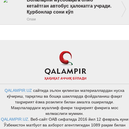
кетаётган автобус ҳалокатга учради.
Қурбонлар сони кўп
Олам
QALAMPIR.UZ
сайтида эълон қилинган материаллардан нусха
кўчириш, тарқатиш ва бошқа шаклларда фойдаланиш фақат
таҳририят ёзма розилиги билан амалга оширилади.
Мақолалардаги муаллиф фикри таҳририят фикрига мос
келмаслиги мумкин.
QALAMPIR.UZ
. Веб-сайт ОАВ сифатида 2016 йил 12 февраль куни
Ўзбекистон матбуот ва ахборот агентлигидан 1089 рақам билан