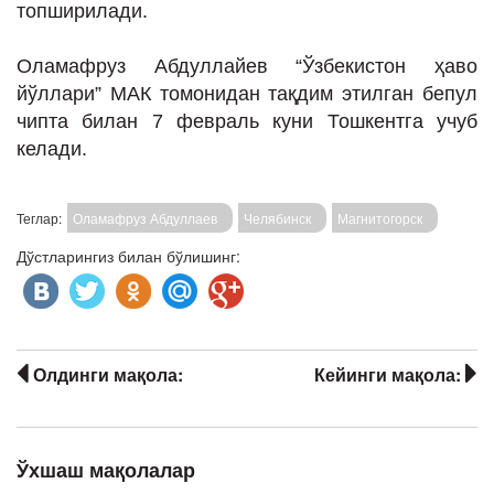
топширилади.
Оламафруз Абдуллайев “Ўзбекистон ҳаво
йўллари” МАК томонидан тақдим этилган бепул
чипта билан 7 февраль куни Тошкентга учуб
келади.
Теглар:
Оламафруз Абдуллаев
Челябинск
Магнитогорск
Дўстларингиз билан бўлишинг:
Олдинги мақола:
Кейинги мақола:
Ўхшаш мақолалар