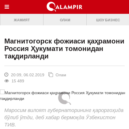
МЕНЮ
ЖАМИЯТ
ОЛАМ
ШОУ БИЗНЕС
ONLINE TV
БОШ САХИФА
Магнитогорск фожиаси қаҳрамони
ЖАМИЯТ
Россия Ҳукумати томонидан
тақдирланди
ОЛАМ
ШОУ-БИЗНЕС
20:09, 06.02.2019
Олам
Премьера
15 489
Мусиқа
Клип
Маросим вилоят губернаторининг қароргоҳида
Кино
бўлиб ўтди, деб хабар бермоқда Ўзбекистон
Театр
ТИВ.