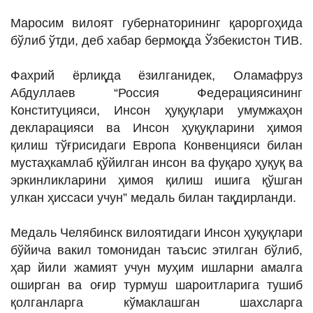
Маросим вилоят губернаторининг қароргоҳида
бўлиб ўтди, деб хабар бермоқда Ўзбекистон ТИВ.
Фахрий ёрлиқда ёзилганидек, Оламафруз
Абдуллаев “Россия Федерациясининг
Конституцияси, Инсон ҳуқуқлари умумжаҳон
декларацияси ва Инсон ҳуқуқларини ҳимоя
қилиш тўғрисидаги Европа Конвенцияси билан
мустаҳкамлаб қўйилган инсон ва фуқаро ҳуқуқ ва
эркинликларини ҳимоя қилиш ишига қўшган
улкан ҳиссаси учун” медаль билан тақдирланди.
Медаль Челябинск вилоятидаги Инсон ҳуқуқлари
бўйича вакил томонидан таъсис этилган бўлиб,
ҳар йили жамият учун муҳим ишларни амалга
оширган ва оғир турмуш шароитларига тушиб
қолганларга кўмаклашган шахсларга