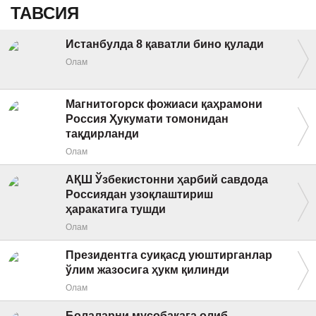
ТАВСИЯ
Истанбулда 8 қаватли бино қулади
Олам
Магнитогорск фожиаси қаҳрамони
Россия Ҳукумати томонидан
тақдирланди
Олам
АҚШ Ўзбекистонни ҳарбий савдода
Россиядан узоқлаштириш
ҳаракатига тушди
Олам
Президентга суиқасд уюштирганлар
ўлим жазосига ҳукм қилинди
Олам
Болаларни мусобақага олиб