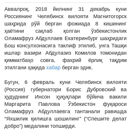
ИНТЕРВЬЮ
Аввалроқ, 2018 йилнинг 31 декабрь куни
ЛОЙИҲАЛАР
Россиянинг Челябинск вилояти Магнитогорск
шаҳрида рўй берган фожиада 8 кишининг
Таҳлил
ҳаётини сақлаб қолган ўзбекистонлик
Саломатлик
Оламафруз Абдуллаев Екатеринбург шаҳридаги
Бош консулхонасига таклиф этилиб, унга Ташқи
Бу қизиқ
ишлар вазири Абдулазиз Комилов томонидан
Реклама
қимматбаҳо совға, фахрий ёрлиқ тақдим
этилгани ҳақида
хабар
берган эдик.
СПОРТ
ТЕХНОЛОГИЯ
Бугун, 6 февраль куни Челябинск вилояти
(Россия) губернатори Борис Дубровский ва
ҳудуднинг Инсон ҳуқуқлари бўйича вакили
Маргарита Павлова Ўзбекистон фуқароси
Оламафруз Абдуллаевга тантанали равишда
“Яхшилик қилишга шошилинг” (“Спешите делат
добро”) медалини топширди.