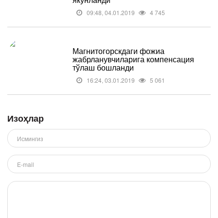
09:48, 04.01.2019
4 745
Магнитогорскдаги фожиа
жабрланувчиларига компенсация
тўлаш бошланди
16:24, 03.01.2019
5 061
Изоҳлар