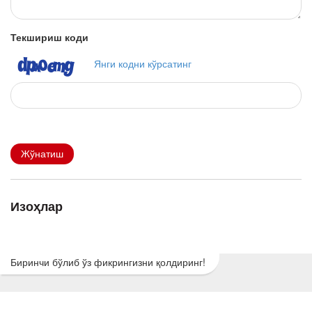
Текшириш коди
Янги кодни кўрсатинг
Жўнатиш
Изоҳлар
Биринчи бўлиб ўз фикрингизни қолдиринг!