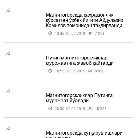
Магнитогорскда қаҳрамонлик
кўрсатган ўзбек йигити Абдулазиз
Комилов томонидан тақдирланди
13:45, 06.02.2019
7 313
Путин магнитогорскликлар
мурожаатига жавоб қайтарди
18:53, 16.01.2019
8 030
Магнитогорскликлар Путинга
мурожаат йўллади
20:30, 05.01.2019
15 228
Магнитогорскда қутқарув ишлари
якунланди