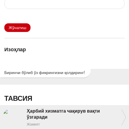
Жўнатиш
Изоҳлар
Биринчи бўлиб ўз фикрингизни қолдиринг!
ТАВСИЯ
Ҳарбий хизматга чақирув вақти
ўзгаради
Жамият