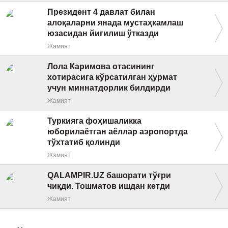
Президент 4 давлат билан
алоқаларни янада мустаҳкамлаш
юзасидан йиғилиш ўтказди
Жамият
Лола Каримова отасининг
хотирасига кўрсатилган ҳурмат
учун миннатдорлик билдирди
Жамият
Туркияга фоҳишаликка
юборилаётган аёллар аэропортда
тўхтатиб қолинди
Жамият
QALAMPIR.UZ башорати тўғри
чиқди. Тошматов ишдан кетди
Жамият