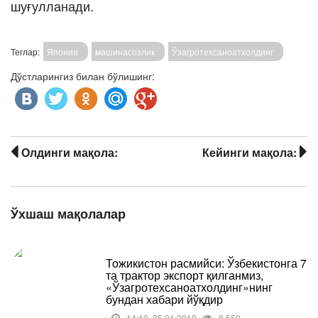
шуғулланади.
Теглар:
Япония
машинасозлик
Ўзагротехсаноатхолдинг
Дўстларингиз билан бўлишинг:
Олдинги мақола:
Кейинги мақола:
Ўхшаш мақолалар
Тожикистон расмийси: Ўзбекистонга 7
та трактор экспорт қилганмиз,
«Ўзагротехсаноатхолдинг»нинг
бундан хабари йўқдир
14:10, 25.01.2019
8 550