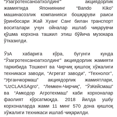
“Ўзагротехсаноатхолдинг” акциядорлик
ИНТЕРВЬЮ
жамиятида Япониянинг “Bando Kiko”
ЛОЙИҲАЛАР
машинасозлик компанияси бошқаруви раиси
ўринбосари Жай Хуанг Санг билан транспорт
Таҳлил
воситалари учун ойналар ишлаб чиқарувчи
Саломатлик
қўшма корхона ташкил этиш бўйича музокара
ўтказилди.
Бу қизиқ
Реклама
ЎзА хабарига кўра, бугунги кунда
“Ўзагротехсаноатхолдинг” акциядорлик жамияти
СПОРТ
таркибида Тошкент ва Чирчиқ қишлоқ хўжалиги
ТЕХНОЛОГИЯ
техникаси заводи, “Агрегат заводи”, “Технолог”,
“Урганчкормаш” акциядорлик жамиятлари,
“UzCLAASAgro”, “Лемкен-Чирчиқ”, “ЎзКейсмаш”
ва “Амкодор Агротехмаш” каби корхоналар
фаолият кўрсатмоқда. 2018 йилда ушбу
корхоналарда жами 11 минг 570 дона қишлоқ
хўжалиги техникаси ишлаб чиқарилди.