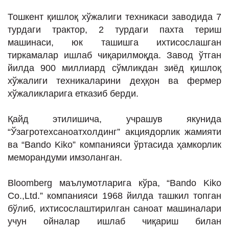
Тошкент қишлоқ хўжалиги техникаси заводида 7
турдаги трактор, 2 турдаги пахта териш
машинаси, юк ташишга ихтисослашган
тиркамалар ишлаб чиқарилмоқда. Завод ўтган
йилда 900 миллиард сўмликдан зиёд қишлоқ
хўжалиги техникаларини деҳқон ва фермер
хўжаликларига етказиб берди.
Қайд этилишича, учрашув якунида
“Ўзагротехсаноатхолдинг” акциядорлик жамияти
ва “Bando Kiko” компанияси ўртасида ҳамкорлик
меморандуми имзоланган.
Bloomberg маълумотларига кўра, “Bando Kiko
Co.,Ltd.” компанияси 1968 йилда ташкил топган
бўлиб, ихтисослаштирилган саноат машиналари
учун ойналар ишлаб чиқариш билан