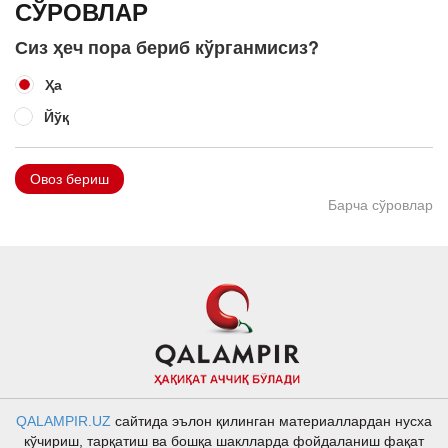
СЎРОВЛАР
Сиз ҳеч пора бериб кўрганмисиз?
Ҳа
Йўқ
Овоз бериш
Барча сўровлар
QALAMPIR.UZ
сайтида эълон қилинган материаллардан нусха
кўчириш, тарқатиш ва бошқа шаклларда фойдаланиш фақат