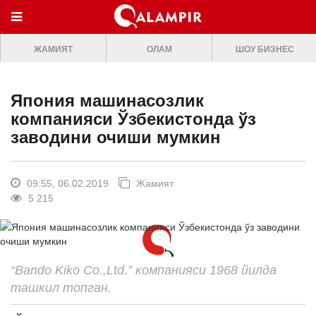
МЕНЮ
ЖАМИЯТ
ОЛАМ
ШОУ БИЗНЕС
ONLINE TV
БОШ САХИФА
Япония машинасозлик
ЖАМИЯТ
компанияси Ўзбекистонда ўз
заводини очиши мумкин
ОЛАМ
ШОУ-БИЗНЕС
09:55, 06.02.2019
Жамият
Премьера
5 215
Мусиқа
Клип
“Bando Kiko Co.,Ltd.” компанияси 1968 йилда
Кино
ташкил топган.
Театр