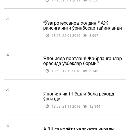
“Ўзагротехсаноатхолдинг” АЖ
раисига янги ўринбосар тайинланди
18:23, 22.01.2019
3 997
Японияда портлаш! Жабрланганлар
орасида ўзбеклар борми?
13:59, 17.12.2018
6 146
Япониялик 11 ёшли бола рекорд
ўрнатди
18:08, 21.11.2018
12 344
АҚШ самолёти ҳалокатга учради