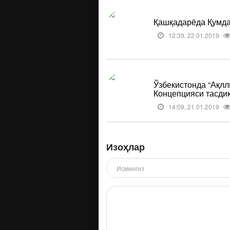
Қашқадарёда Қумда
12:39, 22.01.2019
Ўзбекистонда “Ақлл
Концепцияси тасди
14:09, 21.01.2019
Изоҳлар