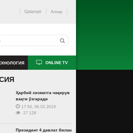
Qalampir
Алоқа
ЕХНОЛОГИЯ
ONLINE TV
СИЯ
Ҳарбий хизматга чақирув
вақти ўзгаради
17:56, 06.02.2019
27 128
Президент 4 давлат билан