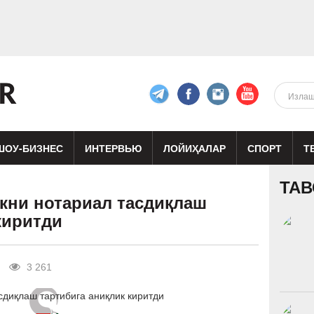
ШОУ-БИЗНЕС
ИНТЕРВЬЮ
ЛОЙИҲАЛАР
СПОРТ
Т
изиқ
Кино
Реклама
Театр
ТАВ
лкни нотариал тасдиқлаш
киритди
3 261