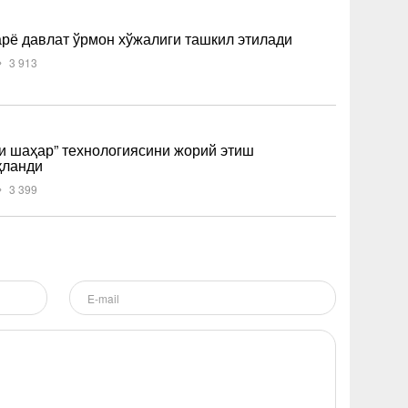
рё давлат ўрмон хўжалиги ташкил этилади
3 913
и шаҳар” технологиясини жорий этиш
қланди
3 399