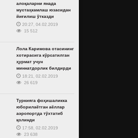
алоқаларни янада
мустаҳкамлаш юзасидан
йиғилиш ўтказди
20:27, 04.02.2019
15 512
Лола Каримова отасининг
хотирасига кўрсатилган
ҳурмат учун
миннатдорлик билдирди
18:21, 02.02.2019
26 619
Туркияга фоҳишаликка
юборилаётган аёллар
аэропортда тўхтатиб
қолинди
17:58, 02.02.2019
23 638