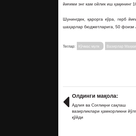
йиғими энг кам ойлик иш ҳақининг 
Шунингдек, қарорга кўра, герб йи
шаҳарлар бюджетларига, 50 фоизи А
Теглар:
Кўчмас мулк
Вазирлар Маҳка
Олдинги мақола:
Адлия ва Соғлиқни сақлаш
вазирликлари ҳамкорликни йўл
қўйди