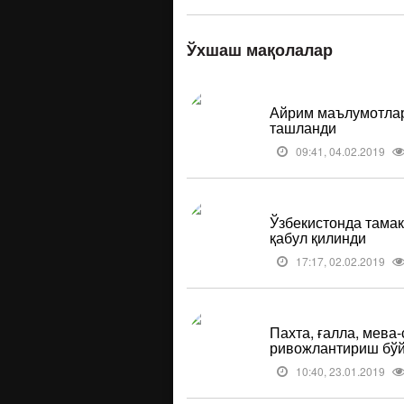
Ўхшаш мақолалар
Айрим маълумотлар
ташланди
09:41, 04.02.2019
Ўзбекистонда тамак
қабул қилинди
17:17, 02.02.2019
Пахта, ғалла, мева
ривожлантириш бўй
10:40, 23.01.2019