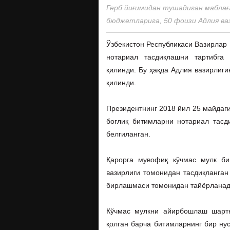
Герб йиғимидан тушадиган маблағ
бюджетларига, 50 фоизи Адлия ва
Ўзбекистон Республикаси Вазирлар
нотариал тасдиқлашни тартибга 
қилинди. Бу ҳақда Адлия вазирлиги
қилинди.
Президентнинг 2018 йил 25 майдаги
боғлиқ битимларни нотариал тас
белгиланган.
Қарорга мувофиқ кўчмас мулк би
вазирлиги томонидан тасдиқланган
бирлашмаси томонидан тайёрланад
Кўчмас мулкни айирбошлаш шартн
қолган барча битимларнинг бир ну