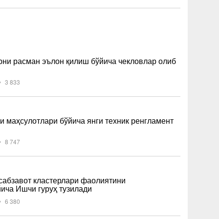
ни расман эълон қилиш бўйича чекловлар олиб
3 833
и маҳсулотлари бўйича янги техник ренгламент
8 747
-сабзавот кластерлари фаолиятини
ича Ишчи гуруҳ тузилади
6 380