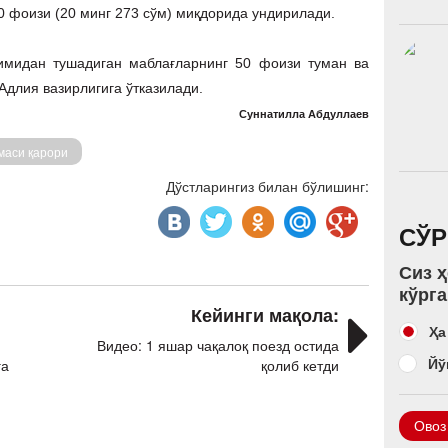
10 фоизи (20 минг 273 сўм) миқдорида ундирилади.
ғимидан тушадиган маблағларнинг 50 фоизи туман ва
длия вазирлигига ўтказилади.
Суннатилла Абдуллаев
маси қарори
Дўстларингиз билан бўлишинг:
СЎ
Сиз ҳ
кўрг
Кейинги мақола:
Ҳа
Видео: 1 яшар чақалоқ поезд остида
Йў
га
қолиб кетди
Овоз