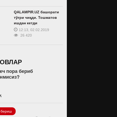
QALAMPIR.UZ башорати
тўғри чиқди. Тошматов
ишдан кетди
12:13, 02.02.2019
26 420
РОВЛАР
еч пора бериб
анмисиз?
қ
 бериш