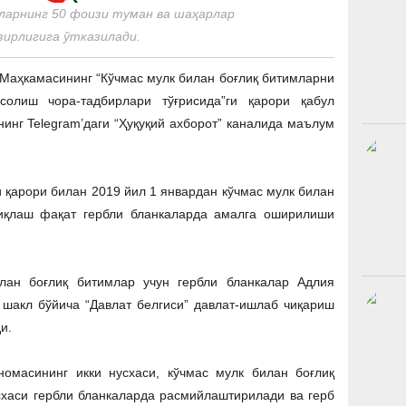
ларнинг 50 фоизи туман ва шаҳарлар
зирлигига ўтказилади.
 Маҳкамасининг “Кўчмас мулк билан боғлиқ битимларни
солиш чора-тадбирлари тўғрисида”ги қарори қабул
нинг Telegram’даги “Ҳуқуқий ахборот” каналида маълум
 қарори билан 2019 йил 1 январдан кўчмас мулк билан
диқлаш фақат гербли бланкаларда амалга оширилиши
лан боғлиқ битимлар учун гербли бланкалар Адлия
 шакл бўйича “Давлат белгиси” давлат-ишлаб чиқариш
и.
омасининг икки нусхаси, кўчмас мулк билан боғлиқ
схаси гербли бланкаларда расмийлаштирилади ва герб