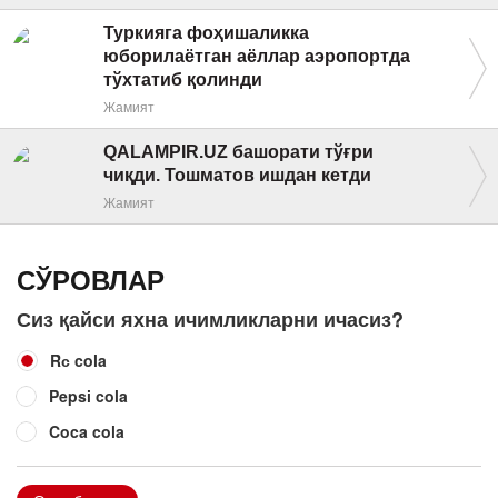
Туркияга фоҳишаликка
юборилаётган аёллар аэропортда
тўхтатиб қолинди
Жамият
QALAMPIR.UZ башорати тўғри
чиқди. Тошматов ишдан кетди
Жамият
СЎРОВЛАР
Сиз қайси яхна ичимликларни ичасиз?
Rс cola
Pepsi cola
Coca cola