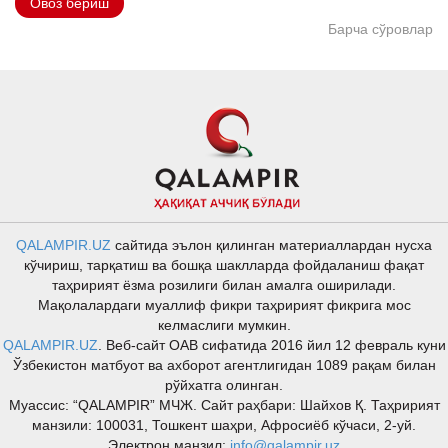
Овоз бериш
Барча сўровлар
QALAMPIR.UZ
сайтида эълон қилинган материаллардан нусха
кўчириш, тарқатиш ва бошқа шаклларда фойдаланиш фақат
таҳририят ёзма розилиги билан амалга оширилади.
Мақолалардаги муаллиф фикри таҳририят фикрига мос
келмаслиги мумкин.
QALAMPIR.UZ
. Веб-сайт ОАВ сифатида 2016 йил 12 февраль куни
Ўзбекистон матбуот ва ахборот агентлигидан 1089 рақам билан
рўйхатга олинган.
Муассис: “QALAMPIR” МЧЖ. Сайт раҳбари: Шайхов Қ. Таҳририят
манзили: 100031, Тошкент шаҳри, Афросиёб кўчаси, 2-уй.
Электрон манзил:
info@qalampir.uz