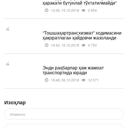
ҳаракати бутунлай тўхтатилмайди”
12:26, 15.10.2018
2 654
“Тошшаҳартрансхизмат” ходимасини
ҳақоратлаган ҳайдовчи жазоланди
14:42, 10.10.2018
4 720
Энди раҳбарлар ҳам жамоат
транспортида юради
19:48, 06.10.2018
12 571
Изоҳлар