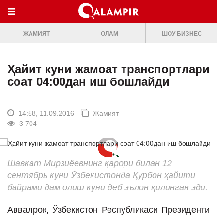
МЕНЮ
ЖАМИЯТ
ОЛАМ
ШОУ БИЗНЕС
ONLINE TV
БОШ САХИФА
Ҳайит куни жамоат транспортлари
ЖАМИЯТ
соат 04:00дан иш бошлайди
ОЛАМ
ШОУ-БИЗНЕС
14:58, 11.09.2016
Жамият
3 704
Премьера
Мусиқа
Шавкат Мирзиёевнинг қарори билан 12
Клип
сентябрь куни Ўзбекистонда Қурбон ҳайити
Кино
байрами дам олиш куни деб эълон қилинган эди.
Театр
Аввалроқ, Ўзбекистон Республикаси Президенти