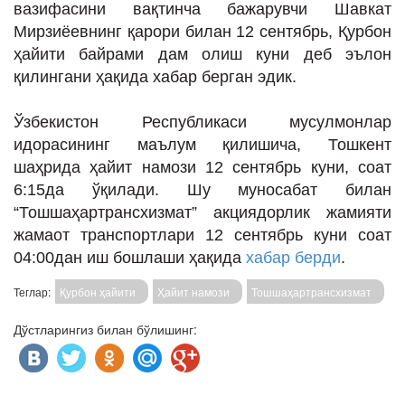
вазифасини вақтинча бажарувчи Шавкат
ИНТЕРВЬЮ
Мирзиёевнинг қарори билан 12 сентябрь, Қурбон
ЛОЙИҲАЛАР
ҳайити байрами дам олиш куни деб эълон
қилингани ҳақида хабар берган эдик.
Таҳлил
Саломатлик
Ўзбекистон Республикаси мусулмонлар
идорасининг маълум қилишича, Тошкент
Бу қизиқ
шаҳрида ҳайит намози 12 сентябрь куни, соат
Реклама
6:15да ўқилади. Шу муносабат билан
“Тошшаҳартрансхизмат” акциядорлик жамияти
СПОРТ
жамаот транспортлари 12 сентябрь куни соат
ТЕХНОЛОГИЯ
04:00дан иш бошлаши ҳақида
хабар берди
.
Теглар:
Қурбон ҳайити
Ҳайит намози
Тошшаҳартрансхизмат
Дўстларингиз билан бўлишинг: