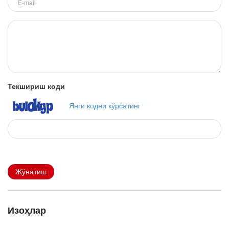
Текшириш коди
Янги кодни кўрсатинг
Жўнатиш
Изоҳлар