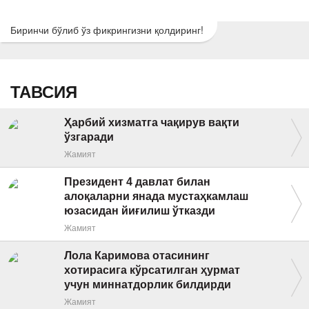
Биринчи бўлиб ўз фикрингизни қолдиринг!
ТАВСИЯ
Ҳарбий хизматга чақирув вақти
ўзгаради
Жамият
Президент 4 давлат билан
алоқаларни янада мустаҳкамлаш
юзасидан йиғилиш ўтказди
Жамият
Лола Каримова отасининг
хотирасига кўрсатилган ҳурмат
учун миннатдорлик билдирди
Жамият