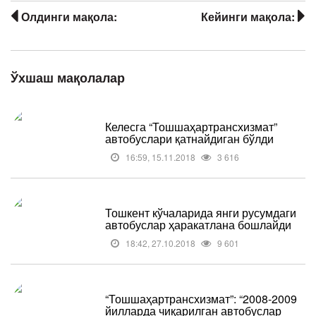
Олдинги мақола:
Кейинги мақола:
Ўхшаш мақолалар
Келесга “Тошшаҳартрансхизмат”
автобуслари қатнайдиган бўлди
16:59, 15.11.2018
3 616
Тошкент кўчаларида янги русумдаги
автобуслар ҳаракатлана бошлайди
18:42, 27.10.2018
9 601
“Тошшаҳартрансхизмат”: “2008-2009
йилларда чиқарилган автобуслар