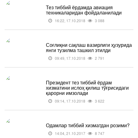
Тез тиббий ёрдамда авиация
техникаларидан фойдаланилади
16:22, 17.10.2018
3 088
Соғлиқни сақлаш вазирлиги ҳузурида
янги тузилма ташкил этилди
09:49, 17.10.2018
2 791
Президент тез тиббий ёрдам
хизматини ислоҳ қилиш тўғрисидаги
қарорни имзолади
09:14, 17.10.2018
3 622
Одамлар тиббий хизматдан розими?
14:04, 21.10.2017
8 747