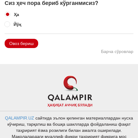
Сиз ҳеч пора бериб кўрганмисиз?
Ҳа
Йўқ
Овоз бериш
Барча сўровлар
QALAMPIR.UZ
сайтида эълон қилинган материаллардан нусха
кўчириш, тарқатиш ва бошқа шаклларда фойдаланиш фақат
таҳририят ёзма розилиги билан амалга оширилади.
Мақолалардаги муаллиф фикри таҳририят фикрига мос