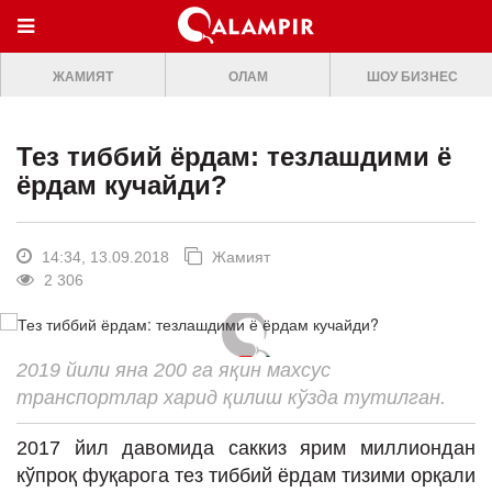
МЕНЮ
ЖАМИЯТ
ОЛАМ
ШОУ БИЗНЕС
ONLINE TV
БОШ САХИФА
Тез тиббий ёрдам: тезлашдими ё
ЖАМИЯТ
ёрдам кучайди?
ОЛАМ
ШОУ-БИЗНЕС
14:34, 13.09.2018
Жамият
2 306
Премьера
Мусиқа
2019 йили яна 200 га яқин махсус
Клип
транспортлар харид қилиш кўзда тутилган.
Кино
2017 йил давомида саккиз ярим миллиондан
Театр
кўпроқ фуқарога тез тиббий ёрдам тизими орқали