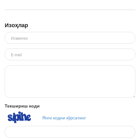
Изоҳлар
Текшириш коди
Янги кодни кўрсатинг