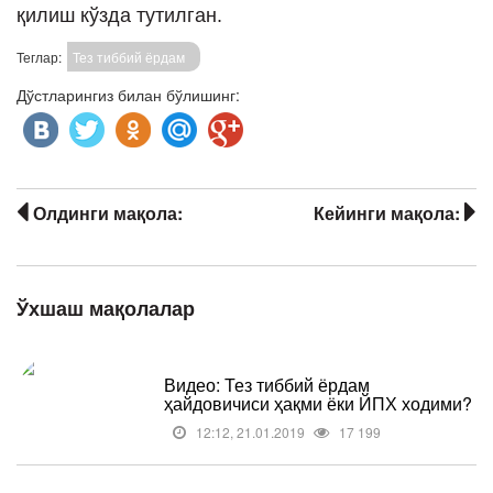
қилиш кўзда тутилган.
Теглар:
Тез тиббий ёрдам
Дўстларингиз билан бўлишинг:
Олдинги мақола:
Кейинги мақола:
Ўхшаш мақолалар
Видео: Тез тиббий ёрдам
ҳайдовичиси ҳақми ёки ЙПХ ходими?
12:12, 21.01.2019
17 199