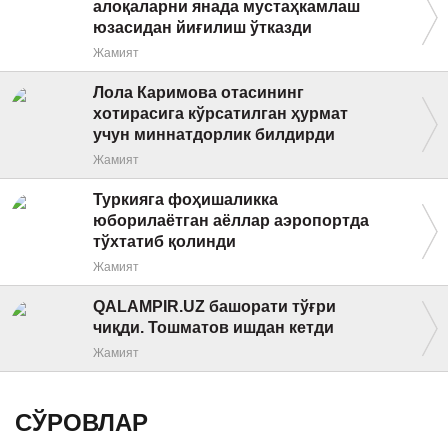
алоқаларни янада мустаҳкамлаш
юзасидан йиғилиш ўтказди
Жамият
Лола Каримова отасининг
хотирасига кўрсатилган ҳурмат
учун миннатдорлик билдирди
Жамият
Туркияга фоҳишаликка
юборилаётган аёллар аэропортда
тўхтатиб қолинди
Жамият
QALAMPIR.UZ башорати тўғри
чиқди. Тошматов ишдан кетди
Жамият
СЎРОВЛАР