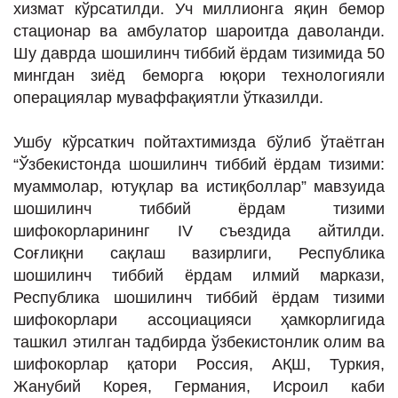
хизмат кўрсатилди. Уч миллионга яқин бемор
ИНТЕРВЬЮ
стационар ва амбулатор шароитда даволанди.
ЛОЙИҲАЛАР
Шу даврда шошилинч тиббий ёрдам тизимида 50
мингдан зиёд беморга юқори технологияли
Таҳлил
операциялар муваффақиятли ўтказилди.
Саломатлик
Ушбу кўрсаткич пойтахтимизда бўлиб ўтаётган
Бу қизиқ
“Ўзбекистонда шошилинч тиббий ёрдам тизими:
Реклама
муаммолар, ютуқлар ва истиқболлар” мавзуида
шошилинч тиббий ёрдам тизими
СПОРТ
шифокорларининг IV съездида айтилди.
ТЕХНОЛОГИЯ
Соғлиқни сақлаш вазирлиги, Республика
шошилинч тиббий ёрдам илмий маркази,
Республика шошилинч тиббий ёрдам тизими
шифокорлари ассоциацияси ҳамкорлигида
ташкил этилган тадбирда ўзбекистонлик олим ва
шифокорлар қатори Россия, АҚШ, Туркия,
Жанубий Корея, Германия, Исроил каби