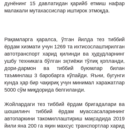
дунёнинг 15 давлатидан қарийб етмиш нафар
малакали мутахассислар иштирок этмоқда.
Рақамларга қаралса, ўтган йилда тез тиббий
ёрдам хизмати учун 1269 та ихтисослаштирилган
автотранспорт харид қилинди ва ҳудудларнинг
ушбу техникага бўлган эҳтиёжи тўлиқ қопланди,
дори-дармон ва тиббий буюмлар билан
таъминлаш 3 баробарга кўпайди. Яъни, бугунги
кунда ҳар бир чақириқ учун минимал харажатлар
5000 сўм миқдорида белгиланди.
Жойлардаги тез тиббий ёрдам бригадалари ва
шошилинч тиббий ёрдам муассасаларининг
автопаркини такомиллаштириш мақсадида 2019
йили яна 200 га яқин махсус транспортлар харид