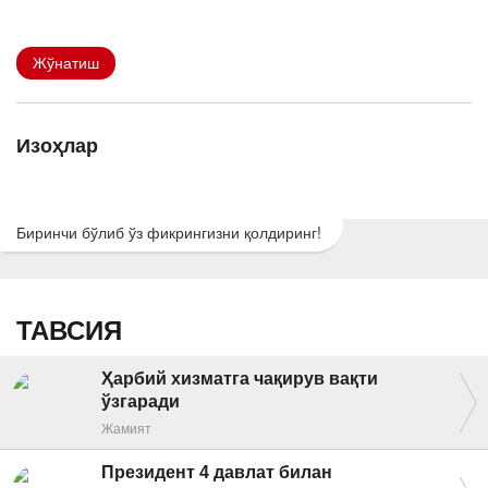
Жўнатиш
Изоҳлар
Биринчи бўлиб ўз фикрингизни қолдиринг!
ТАВСИЯ
Ҳарбий хизматга чақирув вақти
ўзгаради
Жамият
Президент 4 давлат билан