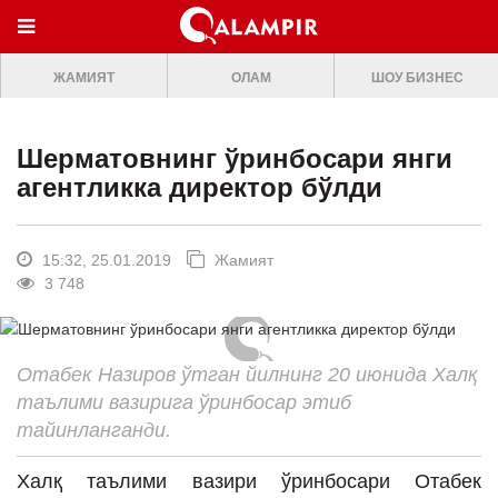
МЕНЮ
ЖАМИЯТ
ОЛАМ
ШОУ БИЗНЕС
ONLINE TV
БОШ САХИФА
Шерматовнинг ўринбосари янги
ЖАМИЯТ
агентликка директор бўлди
ОЛАМ
ШОУ-БИЗНЕС
15:32, 25.01.2019
Жамият
3 748
Премьера
Мусиқа
Отабек Назиров ўтган йилнинг 20 июнида Халқ
Клип
таълими вазирига ўринбосар этиб
Кино
тайинланганди.
Театр
Халқ таълими вазири ўринбосари Отабек