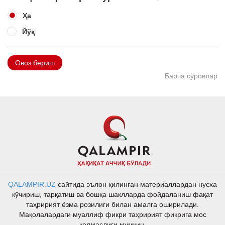
Ҳа
Йўқ
Овоз бериш
Барча сўровлар
QALAMPIR.UZ
сайтида эълон қилинган материаллардан нусха
кўчириш, тарқатиш ва бошқа шаклларда фойдаланиш фақат
таҳририят ёзма розилиги билан амалга оширилади.
Мақолалардаги муаллиф фикри таҳририят фикрига мос
келмаслиги мумкин.