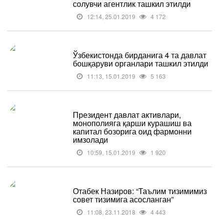
солувчи агентлик ташкил этилди
12:14, 25.01.2019
4 172
Ўзбекистонда бирданига 4 та давлат
бошқаруви органлари ташкил этилди
11:13, 15.01.2019
5 163
Президент давлат активлари,
монополияга қарши курашиш ва
капитал бозорига оид фармонни
имзолади
10:59, 15.01.2019
1 920
Отабек Назиров: “Таълим тизимимиз
совет тизимига асосланган”
11:08, 23.11.2018
4 443