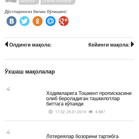
Теглар:
капитал
Отабек Назиров
Дўстларингиз билан бўлишинг:
Олдинги мақола:
Кейинги мақола:
Ўхшаш мақолалар
Ходимларига Тошкент пропискасини
олиб бероладиган ташкилотлар
биттага кўпаяди
17:32, 25.01.2019
6 887
Лотереялар бозорини тартибга