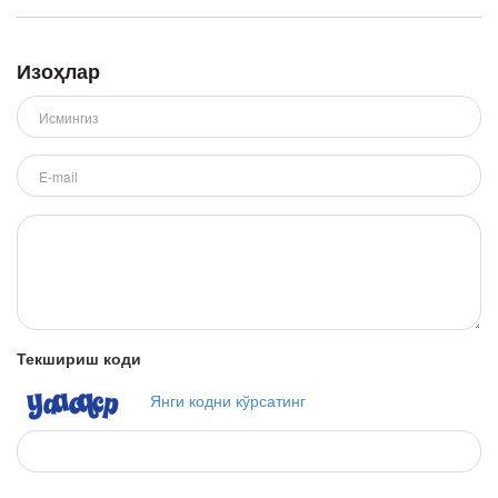
Изоҳлар
Текшириш коди
Янги кодни кўрсатинг