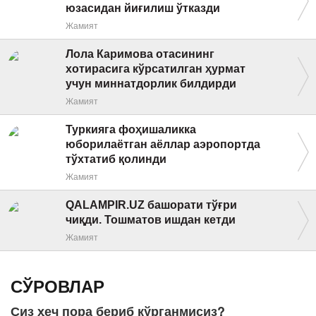
юзасидан йиғилиш ўтказди
Жамият
Лола Каримова отасининг
хотирасига кўрсатилган ҳурмат
учун миннатдорлик билдирди
Жамият
Туркияга фоҳишаликка
юборилаётган аёллар аэропортда
тўхтатиб қолинди
Жамият
QALAMPIR.UZ башорати тўғри
чиқди. Тошматов ишдан кетди
Жамият
СЎРОВЛАР
Сиз ҳеч пора бериб кўрганмисиз?