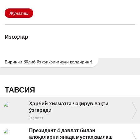
Жўнатиш
Изоҳлар
Биринчи бўлиб ўз фикрингизни қолдиринг!
ТАВСИЯ
Ҳарбий хизматга чақирув вақти
ўзгаради
Жамият
Президент 4 давлат билан
алоқаларни янада мустаҳкамлаш