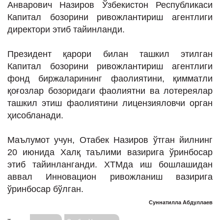
Анварович Назиров Ўзбекистон Республикаси
ИНТЕРВЬЮ
Капитал бозорини ривожлантириш агентлиги
ЛОЙИҲАЛАР
директори этиб тайинланди.
Таҳлил
Президент қарори билан ташкил этилган
Саломатлик
Капитал бозорини ривожлантириш агентлиги
фонд биржаларининг фаолиятини, қимматли
Бу қизиқ
қоғозлар бозоридаги фаолиятни ва лотереялар
Реклама
ташкил этиш фаолиятини лицензияловчи орган
ҳисобланади.
СПОРТ
ТЕХНОЛОГИЯ
Маълумот учун, Отабек Назиров ўтган йилнинг
20 июнида Халқ таълими вазирига ўринбосар
этиб тайинланганди. ХТМда иш бошлашидан
аввал Инновацион ривожланиш вазирига
ўринбосар бўлган.
Суннатилла Абдуллаев