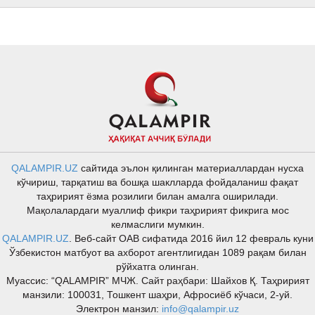
QALAMPIR.UZ
сайтида эълон қилинган материаллардан нусха
кўчириш, тарқатиш ва бошқа шаклларда фойдаланиш фақат
таҳририят ёзма розилиги билан амалга оширилади.
Мақолалардаги муаллиф фикри таҳририят фикрига мос
келмаслиги мумкин.
QALAMPIR.UZ
. Веб-сайт ОАВ сифатида 2016 йил 12 февраль куни
Ўзбекистон матбуот ва ахборот агентлигидан 1089 рақам билан
рўйхатга олинган.
Муассис: “QALAMPIR” МЧЖ. Сайт раҳбари: Шайхов Қ. Таҳририят
манзили: 100031, Тошкент шаҳри, Афросиёб кўчаси, 2-уй.
Электрон манзил:
info@qalampir.uz