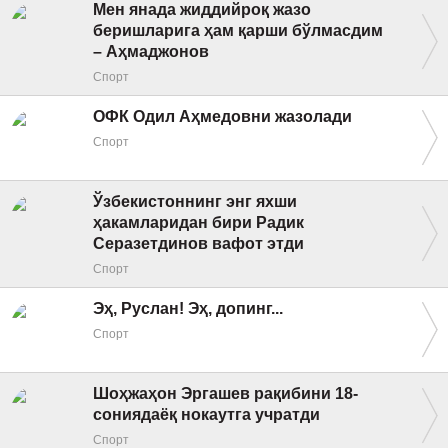
Мен янада жиддийроқ жазо
беришларига ҳам қарши бўлмасдим
– Аҳмаджонов
Спорт
ОФК Одил Аҳмедовни жазолади
Спорт
Ўзбекистоннинг энг яхши
ҳакамларидан бири Радик
Серазетдинов вафот этди
Спорт
Эҳ, Руслан! Эҳ, допинг...
Спорт
Шоҳжаҳон Эргашев рақибини 18-
сониядаёқ нокаутга учратди
Спорт