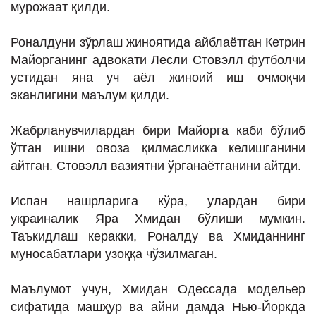
мурожаат қилди.
ИНТЕРВЬЮ
ЛОЙИҲАЛАР
Роналдуни зўрлаш жиноятида айблаётган Кетрин
Майорганинг адвокати Лесли Стовэлл футболчи
Таҳлил
устидан яна уч аёл жиноий иш очмоқчи
Саломатлик
эканлигини маълум қилди.
Бу қизиқ
Жабрланувчилардан бири Майорга каби бўлиб
Реклама
ўтган ишни овоза қилмасликка келишганини
айтган. Стовэлл вазиятни ўрганаётганини айтди.
СПОРТ
ТЕХНОЛОГИЯ
Испан нашрларига кўра, улардан бири
украиналик Яра Хмидан бўлиши мумкин.
Таъкидлаш керакки, Роналду ва Хмиданнинг
муносабатлари узоққа чўзилмаган.
Маълумот учун, Хмидан Одессада модельер
сифатида машҳур ва айни дамда Нью-Йоркда