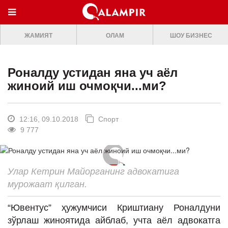
МЕНЮ
ЖАМИЯТ
ОЛАМ
ШОУ БИЗНЕС
ONLINE TV
БОШ САХИФА
Роналду устидан яна уч аёл
ЖАМИЯТ
жиноий иш очмоқчи...ми?
ОЛАМ
ШОУ-БИЗНЕС
12:16, 09.10.2018
Спорт
9 777
Премьера
Мусиқа
Улар Кетрин Майорганинг адвокатига
Клип
мурожаат қилган.
Кино
“Ювентус” ҳужумчиси Криштиану Роналдуни
Театр
зўрлаш жиноятида айблаб, учта аёл адвокатга