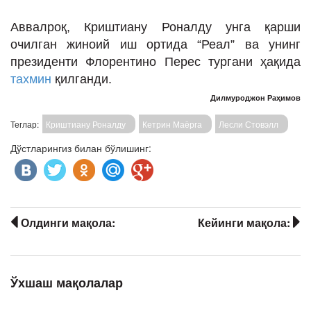
Аввалроқ, Криштиану Роналду унга қарши
очилган жиноий иш ортида “Реал” ва унинг
президенти Флорентино Перес тургани ҳақида
тахмин
қилганди.
Дилмуроджон Раҳимов
Теглар:
Криштиану Роналду
Кетрин Маёрга
Лесли Стовэлл
Дўстларингиз билан бўлишинг:
Олдинги мақола:
Кейинги мақола:
Ўхшаш мақолалар