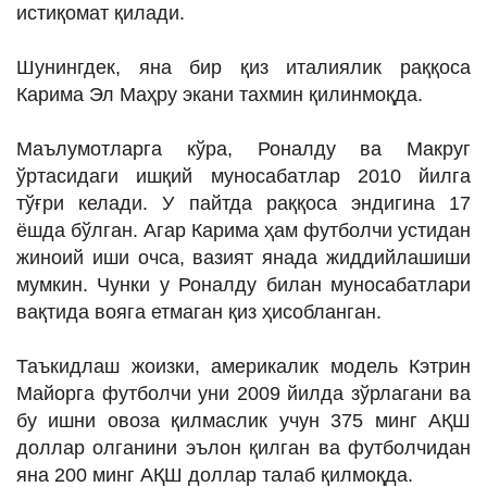
истиқомат қилади.
Шунингдек, яна бир қиз италиялик раққоса
Карима Эл Маҳру экани тахмин қилинмоқда.
Маълумотларга кўра, Роналду ва Макруг
ўртасидаги ишқий муносабатлар 2010 йилга
тўғри келади. У пайтда раққоса эндигина 17
ёшда бўлган. Агар Карима ҳам футболчи устидан
жиноий иши очса, вазият янада жиддийлашиши
мумкин. Чунки у Роналду билан муносабатлари
вақтида вояга етмаган қиз ҳисобланган.
Таъкидлаш жоизки, америкалик модель Кэтрин
Майорга футболчи уни 2009 йилда зўрлагани ва
бу ишни овоза қилмаслик учун 375 минг АҚШ
доллар олганини эълон қилган ва футболчидан
яна 200 минг АҚШ доллар талаб қилмоқда.