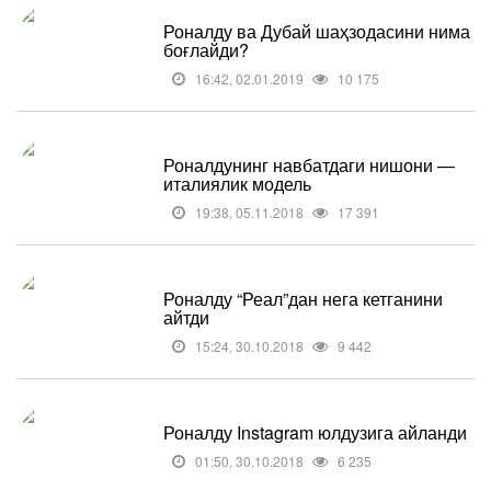
Роналду ва Дубай шаҳзодасини нима
боғлайди?
16:42, 02.01.2019
10 175
Роналдунинг навбатдаги нишони —
италиялик модель
19:38, 05.11.2018
17 391
Роналду “Реал”дан нега кетганини
айтди
15:24, 30.10.2018
9 442
Роналду Instagram юлдузига айланди
01:50, 30.10.2018
6 235