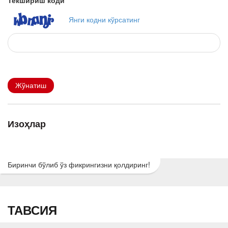
Текшириш коди
Янги кодни кўрсатинг
Жўнатиш
Изоҳлар
Биринчи бўлиб ўз фикрингизни қолдиринг!
ТАВСИЯ