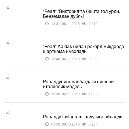
“Реал” “Виктория”га бешта гол урди.
Бенземадан дубль!
13:41, 08.11.2018
2 810
“Реал” Adidas билан рекорд миқдорда
шартнома имзолади
13:46, 06.11.2018
3 089
Роналдунинг навбатдаги нишони —
италиялик модель
19:38, 05.11.2018
17 390
Роналду Instagram юлдузига айланди
01:50, 30.10.2018
6 234