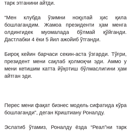
тарк этганини айтди.
ИНТЕРВЬЮ
ЛОЙИҲАЛАР
“Мен клубда ўзимни ноқулай ҳис қила
бошлагандим. Жамоа президенти ҳам менга
Таҳлил
олдингидек муомалада бўлмай қўйганди.
Саломатлик
Дастлабки 4 ёки 5 йил ажойиб ўтганди.
Бу қизиқ
Бироқ кейин барчаси секин-аста ўзгарди. Тўғри,
Реклама
президент мени сақлаб қолмоқчи эди. Аммо у
мени кетишим катта йўқотиш бўлмаслигини ҳам
СПОРТ
айтган эди.
ТЕХНОЛОГИЯ
Перес мени фақат бизнес модель сифатида кўра
бошлаганди”, деган Криштиану Роналду.
Эслатиб ўтамиз, Роналду ёзда “Реал”ни тарк