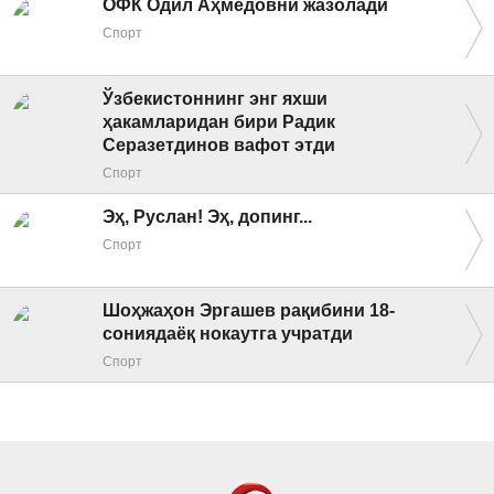
ОФК Одил Аҳмедовни жазолади
Спорт
Ўзбекистоннинг энг яхши
ҳакамларидан бири Радик
Серазетдинов вафот этди
Спорт
Эҳ, Руслан! Эҳ, допинг...
Спорт
Шоҳжаҳон Эргашев рақибини 18-
сониядаёқ нокаутга учратди
Спорт