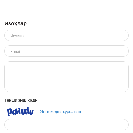
Изоҳлар
Текшириш коди
Янги кодни кўрсатинг