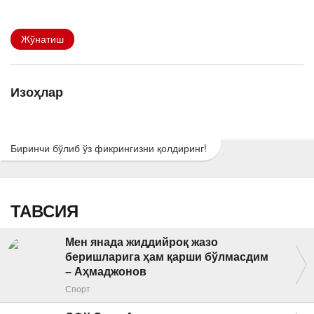
Жўнатиш
Изоҳлар
Биринчи бўлиб ўз фикрингизни қолдиринг!
ТАВСИЯ
Мен янада жиддийроқ жазо
беришларига ҳам қарши бўлмасдим
– Аҳмаджонов
Спорт