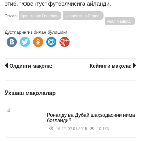
этиб, “Ювентус” футболчисига айланди.
Теглар:
Криштиану Роналду
Флорентино Перес
Реал Мадрид
Дўстларингиз билан бўлишинг:
Олдинги мақола:
Кейинги мақола:
Ўхшаш мақолалар
Роналду ва Дубай шаҳзодасини нима
боғлайди?
16:42, 02.01.2019
10 173