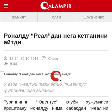
МЕНЮ
ЖАМИЯТ
ОЛАМ
ШОУ БИЗНЕС
ONLINE TV
БОШ САХИФА
Роналду “Реал”дан нега кетганини
ЖАМИЯТ
айтди
ОЛАМ
ШОУ-БИЗНЕС
15:24, 30.10.2018
Спорт
9 441
Премьера
Мусиқа
У ёзда “Реал”ни тарк этиб, “Ювентус”
Клип
футболчисига айланди.
Кино
Туринниннг “Ювентус” клуби ҳужумчиси
Театр
Криштиану Роналду нима сабабдан “Реал”ни