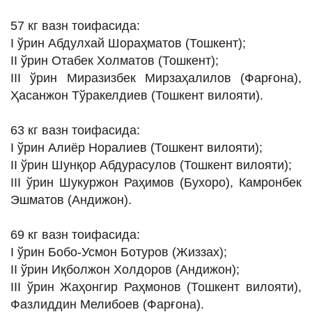
57 кг вазн тоифасида:
I ўрин Абдулхай Шораҳматов (Тошкент);
II ўрин Отабек Холматов (Тошкент);
III ўрин Миразизбек Мирзаҳалилов (Фарғона),
Ҳасанжон Тўракелдиев (Тошкент вилояти).
63 кг вазн тоифасида:
I ўрин Алиёр Норалиев (Тошкент вилояти);
II ўрин Шунқор Абдурасулов (Тошкент вилояти);
III ўрин Шукуржон Раҳимов (Бухоро), Камронбек
Эшматов (Андижон).
69 кг вазн тоифасида:
I ўрин Бобо-Усмон Ботуров (Жиззах);
II ўрин Иқболжон Холдоров (Андижон);
III ўрин Жаҳонгир Раҳмонов (Тошкент вилояти),
Фазлиддин Мелибоев (Фарғона).