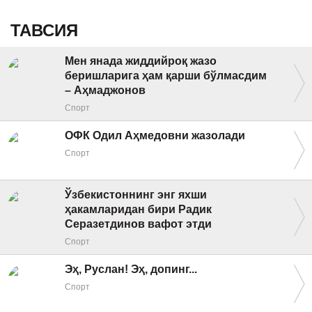
ТАВСИЯ
Мен янада жиддийроқ жазо
беришларига ҳам қарши бўлмасдим
– Аҳмаджонов
Спорт
ОФК Одил Аҳмедовни жазолади
Спорт
Ўзбекистоннинг энг яхши
ҳакамларидан бири Радик
Серазетдинов вафот этди
Спорт
Эҳ, Руслан! Эҳ, допинг...
Спорт