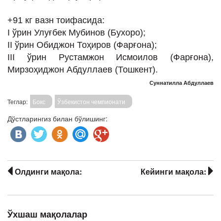
+91 кг вазн тоифасида:
I ўрин Улуғбек Мубинов (Бухоро);
II ўрин Обиджон Тоҳиров (Фарғона);
III ўрин Рустамжон Исмоилов (Фарғона),
Мирзоҳиджон Абдуллаев (Тошкент).
Суннатилла Абдуллаев
Теглар:
Бокс
Ўзбекистон чемпионати
Дўстларингиз билан бўлишинг:
Олдинги мақола:
Кейинги мақола:
Ўхшаш мақолалар