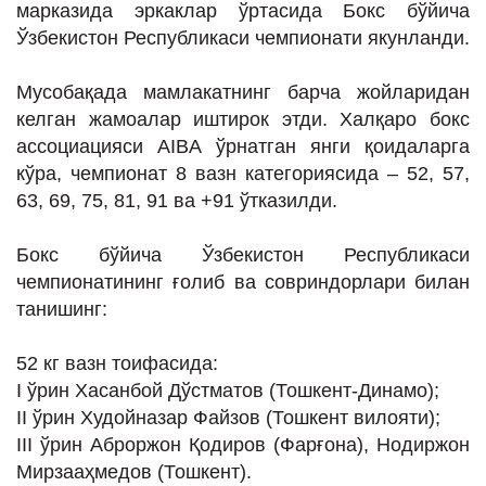
марказида эркаклар ўртасида Бокс бўйича
ИНТЕРВЬЮ
Ўзбекистон Республикаси чемпионати якунланди.
ЛОЙИҲАЛАР
Мусобақада мамлакатнинг барча жойларидан
Таҳлил
келган жамоалар иштирок этди. Халқаро бокс
Саломатлик
ассоциацияси AIBA ўрнатган янги қоидаларга
кўра, чемпионат 8 вазн категориясида – 52, 57,
Бу қизиқ
63, 69, 75, 81, 91 ва +91 ўтказилди.
Реклама
Бокс бўйича Ўзбекистон Республикаси
СПОРТ
чемпионатининг ғолиб ва совриндорлари билан
ТЕХНОЛОГИЯ
танишинг:
52 кг вазн тоифасида:
I ўрин Хасанбой Дўстматов (Тошкент-Динамо);
II ўрин Худойназар Файзов (Тошкент вилояти);
III ўрин Аброржон Қодиров (Фарғона), Нодиржон
Мирзааҳмедов (Тошкент).