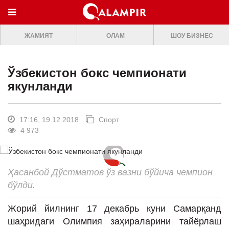
МЕНЮ
ЖАМИЯТ
ОЛАМ
ШОУ БИЗНЕС
ONLINE TV
БОШ САХИФА
Ўзбекистон бокс чемпионати
ЖАМИЯТ
якунланди
ОЛАМ
ШОУ-БИЗНЕС
17:16, 19.12.2018
Спорт
4 973
Премьера
Мусиқа
Ҳасанбой Дўстматов ўз вазни бўйича чемпион
Клип
бўлди.
Кино
Жорий йилнинг 17 декабрь куни Самарқанд
Театр
шаҳридаги Олимпия заҳираларини тайёрлаш