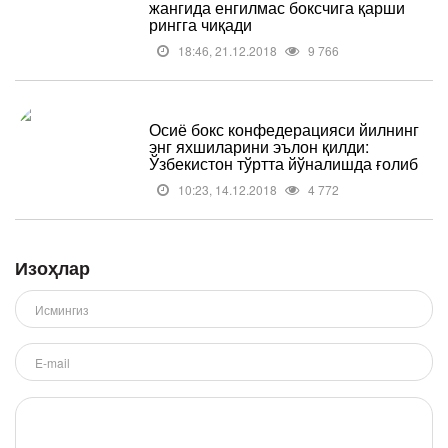
жангида енгилмас боксчига қарши
рингга чиқади
18:46, 21.12.2018
9 766
Осиё бокс конфедерацияси йилнинг
энг яхшиларини эълон қилди:
Ўзбекистон тўртта йўналишда ғолиб
10:23, 14.12.2018
4 772
Изоҳлар