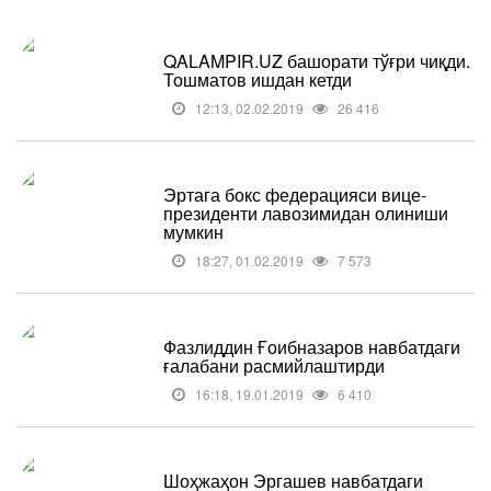
QALAMPIR.UZ башорати тўғри чиқди.
Тошматов ишдан кетди
12:13, 02.02.2019
26 416
Эртага бокс федерацияси вице-
президенти лавозимидан олиниши
мумкин
18:27, 01.02.2019
7 573
Фазлиддин Ғоибназаров навбатдаги
ғалабани расмийлаштирди
16:18, 19.01.2019
6 410
Шоҳжаҳон Эргашев навбатдаги