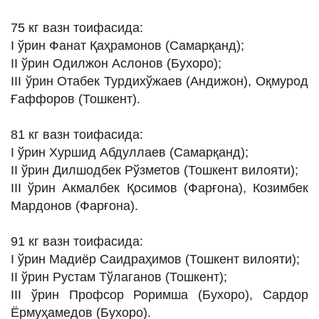
75 кг вазн тоифасида:
I ўрин Фанат Қаҳрамонов (Самарқанд);
II ўрин Одилжон Аслонов (Бухоро);
III ўрин Отабек Турдихўжаев (Андижон), Оқмурод
Ғаффоров (Тошкент).
81 кг вазн тоифасида:
I ўрин Хуршид Абдуллаев (Самарқанд);
II ўрин Дилшодбек Рўзметов (Тошкент вилояти);
III ўрин Акмалбек Қосимов (Фарғона), Козимбек
Мардонов (Фарғона).
91 кг вазн тоифасида:
I ўрин Мадиёр Саидраҳимов (Тошкент вилояти);
II ўрин Рустам Тўлаганов (Тошкент);
III ўрин Профсор Роримша (Бухоро), Сардор
Ёрмуҳамедов (Бухоро).