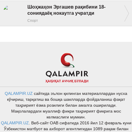
Шоҳжаҳон Эргашев рақибини 18-
сониядаёқ нокаутга учратди
Спорт
QALAMPIR.UZ
сайтида эълон қилинган материаллардан нусха
кўчириш, тарқатиш ва бошқа шаклларда фойдаланиш фақат
таҳририят ёзма розилиги билан амалга оширилади.
Мақолалардаги муаллиф фикри таҳририят фикрига мос
келмаслиги мумкин.
QALAMPIR.UZ
. Веб-сайт ОАВ сифатида 2016 йил 12 февраль куни
Ўзбекистон матбуот ва ахборот агентлигидан 1089 рақам билан