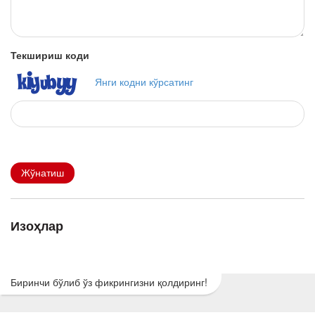
Текшириш коди
Янги кодни кўрсатинг
Жўнатиш
Изоҳлар
Биринчи бўлиб ўз фикрингизни қолдиринг!