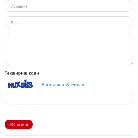
Текшириш коди
Янги кодни кўрсатинг
Жўнатиш