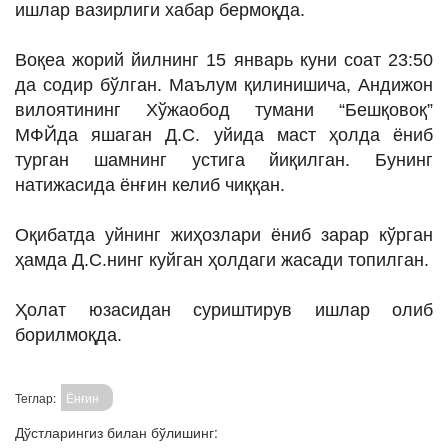
ишлар вазирлиги хабар бермоқда.
ИНТЕРВЬЮ
ЛОЙИҲАЛАР
Воқеа жорий йилнинг 15 январь куни соат 23:50
да содир бўлган. Маълум қилинишича, Андижон
Таҳлил
вилоятининг Хўжаобод тумани “Бешқовоқ”
Саломатлик
МФЙда яшаган Д.С. уйида маст ҳолда ёниб
турган шамнинг устига йиқилган. Бунинг
Бу қизиқ
натижасида ёнғин келиб чиққан.
Реклама
Оқибатда уйнинг жиҳозлари ёниб зарар кўрган
СПОРТ
ҳамда Д.С.нинг куйган ҳолдаги жасади топилган.
ТЕХНОЛОГИЯ
Ҳолат юзасидан суриштирув ишлар олиб
борилмоқда.
Теглар:
Ёнғин
Дўстларингиз билан бўлишинг: