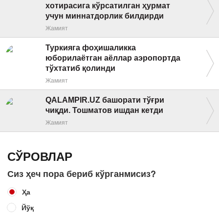
хотирасига кўрсатилган ҳурмат
учун миннатдорлик билдирди
Жамият
Туркияга фоҳишаликка
юборилаётган аёллар аэропортда
тўхтатиб қолинди
Жамият
QALAMPIR.UZ башорати тўғри
чиқди. Тошматов ишдан кетди
Жамият
СЎРОВЛАР
Сиз ҳеч пора бериб кўрганмисиз?
Ҳа
Йўқ