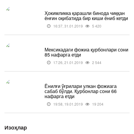
Ҳокимликка қарашли бинода чиққан
ёнғин оқибатида бир киши ёниб кетди
16:37, 31.01.2019
5 420
Мексикадаги фожиа қурбонлари сони
85 нафарга етди
17:26, 21.01.2019
2 544
Ёнилғи ўғрилари улкан фожиага
сабаб бўлди. Қурбонлар сони 66
нафарга етди
19:58, 19.01.2019
19 204
Изоҳлар