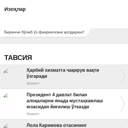
Изоҳлар
Биринчи бўлиб ўз фикрингизни қолдиринг!
ТАВСИЯ
Ҳарбий хизматга чақирув вақти
ўзгаради
Жамият
Президент 4 давлат билан
алоқаларни янада мустаҳкамлаш
юзасидан йиғилиш ўтказди
Жамият
Лола Каримова отасининг