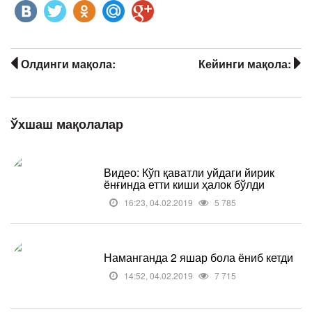
Олдинги мақола:
Кейинги мақола:
Ўхшаш мақолалар
Видео: Кўп қаватли уйдаги йирик
ёнғинда етти киши ҳалок бўлди
16:23, 04.02.2019
5 785
Наманганда 2 яшар бола ёниб кетди
14:52, 04.02.2019
7 715