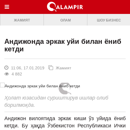
МЕНЮ
ЖАМИЯТ
ОЛАМ
ШОУ БИЗНЕС
ONLINE TV
БОШ САХИФА
Андижонда эркак уйи билан ёниб
ЖАМИЯТ
кетди
ОЛАМ
ШОУ-БИЗНЕС
11:06, 17.01.2019
Жамият
4 882
Премьера
Мусиқа
Ҳолат юзасидан суриштирув ишлар олиб
Клип
борилмоқда.
Кино
Андижон вилоятида эркак киши ўз уйида ёниб
Театр
кетди. Бу ҳақда Ўзбекистон Республикаси Ички