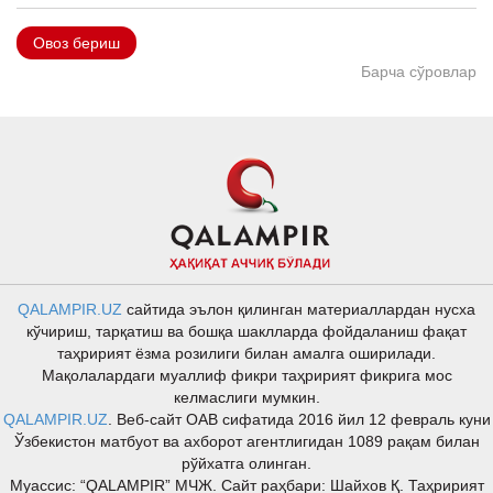
Овоз бериш
Барча сўровлар
QALAMPIR.UZ
сайтида эълон қилинган материаллардан нусха
кўчириш, тарқатиш ва бошқа шаклларда фойдаланиш фақат
таҳририят ёзма розилиги билан амалга оширилади.
Мақолалардаги муаллиф фикри таҳририят фикрига мос
келмаслиги мумкин.
QALAMPIR.UZ
. Веб-сайт ОАВ сифатида 2016 йил 12 февраль куни
Ўзбекистон матбуот ва ахборот агентлигидан 1089 рақам билан
рўйхатга олинган.
Муассис: “QALAMPIR” МЧЖ. Сайт раҳбари: Шайхов Қ. Таҳририят