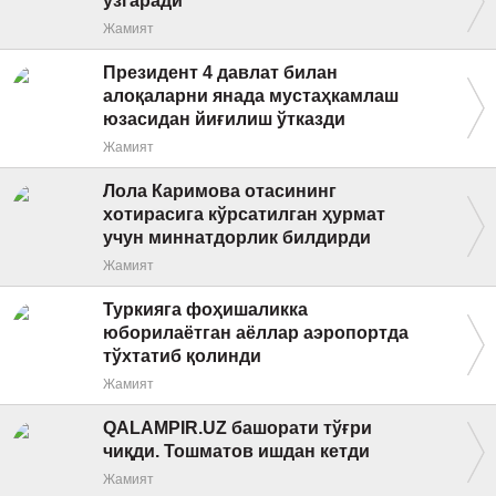
ўзгаради
Жамият
Президент 4 давлат билан
алоқаларни янада мустаҳкамлаш
юзасидан йиғилиш ўтказди
Жамият
Лола Каримова отасининг
хотирасига кўрсатилган ҳурмат
учун миннатдорлик билдирди
Жамият
Туркияга фоҳишаликка
юборилаётган аёллар аэропортда
тўхтатиб қолинди
Жамият
QALAMPIR.UZ башорати тўғри
чиқди. Тошматов ишдан кетди
Жамият