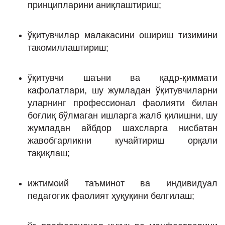
принципларини аниқлаштириш;
ўқитувчилар малакасини ошириш тизимини
такомиллаштириш;
ўқитувчи шаъни ва қадр-қиммати
кафолатлари, шу жумладан ўқитувчиларни
уларнинг профессионал фаолияти билан
боғлиқ бўлмаган ишларга жалб қилишни, шу
жумладан айбдор шахсларга нисбатан
жавобгарликни кучайтириш орқали
тақиқлаш;
ижтимоий таъминот ва индивидуал
педагогик фаолият ҳуқуқини белгилаш;