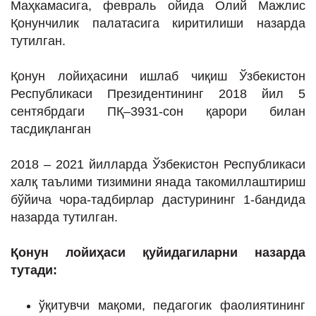
Маҳкамасига, февраль ойида Олий Мажлис
Қонунчилик палатасига киритилиши назарда
тутилган.
Қонун лойиҳасини ишлаб чиқиш Ўзбекистон
Республикаси Президентининг 2018 йил 5
сентябрдаги ПҚ–3931-сон қарори билан
тасдиқланган
2018 – 2021 йилларда Ўзбекистон Республикаси
халқ таълими тизимини янада такомиллаштириш
бўйича чора-тадбирлар дастурининг 1-бандида
назарда тутилган.
Қонун лойиҳаси қуйидагиларни назарда
тутади:
ўқитувчи мақоми, педагогик фаолиятининг