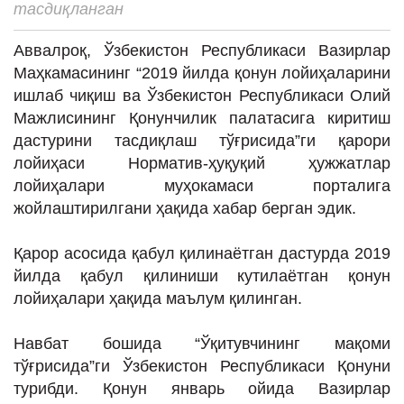
тасдиқланган
ИНТЕРВЬЮ
ЛОЙИҲАЛАР
Аввалроқ, Ўзбекистон Республикаси Вазирлар
Маҳкамасининг “2019 йилда қонун лойиҳаларини
Таҳлил
ишлаб чиқиш ва Ўзбекистон Республикаси Олий
Саломатлик
Мажлисининг Қонунчилик палатасига киритиш
дастурини тасдиқлаш тўғрисида”ги қарори
Бу қизиқ
лойиҳаси Норматив-ҳуқуқий ҳужжатлар
Реклама
лойиҳалари муҳокамаси порталига
жойлаштирилгани ҳақида хабар берган эдик.
СПОРТ
ТЕХНОЛОГИЯ
Қарор асосида қабул қилинаётган дастурда 2019
йилда қабул қилиниши кутилаётган қонун
лойиҳалари ҳақида маълум қилинган.
Навбат бошида “Ўқитувчининг мақоми
тўғрисида”ги Ўзбекистон Республикаси Қонуни
турибди. Қонун январь ойида Вазирлар