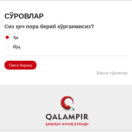
СЎРОВЛАР
Сиз ҳеч пора бериб кўрганмисиз?
Ҳа
Йўқ
Овоз бериш
Барча сўровлар