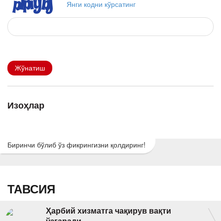
Янги кодни кўрсатинг
Жўнатиш
Изоҳлар
Биринчи бўлиб ўз фикрингизни қолдиринг!
ТАВСИЯ
Ҳарбий хизматга чақирув вақти