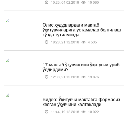
10:25, 04.02.2019
10 060
Олис ҳудудлардаги мактаб
ўқитувчиларига устамалар белгилаш
кўзда тутилмоқда
18:28, 21.12.2018
4 535
17-мактаб ўқувчисини ўқитувчи уриб
ўлдирдими?
12:38, 21.12.2018
19 876
Видео: Ўқитувчи мактабга формасиз
келган ўқувчини калтаклади
11:44, 19.12.2018
10 022