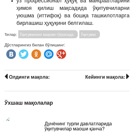
ўз профессионал ҳуқуқ ва манфаатларини
ҳимоя қилиш мақсадида ўқитувчиларни
уюшма (иттифоқ) ва бошқа ташкилотларга
бирлашиш ҳуқуқини белгилаш.
Теглар:
Ўқитувчининг мақоми тўғрисида
Ўқитувчи
Дўстларингиз билан бўлишинг:
Олдинги мақола:
Кейинги мақола:
Ўхшаш мақолалар
Дунёнинг турли давлатларида
ўқитувчилар маоши қанча?