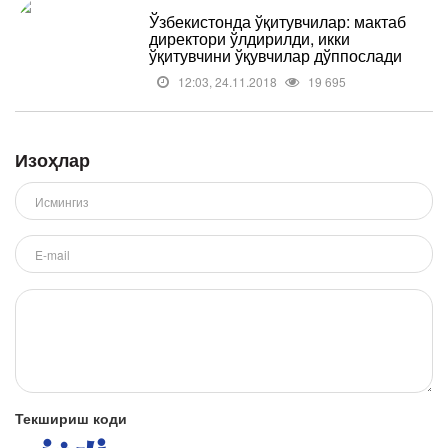
Ўзбекистонда ўқитувчилар: мактаб
директори ўлдирилди, икки
ўқитувчини ўқувчилар дўппослади
12:03, 24.11.2018
19 695
Изоҳлар
Текшириш коди