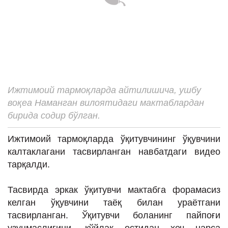
ИНТЕРВЬЮ
ЛОЙИҲАЛАР
Таҳлил
Саломатлик
Бу қизиқ
Ижтимоий тармоқларда айтилишича, ушбу
воқеа Наманган вилоятидаги мактаблардан
Реклама
бирида содир бўлган.
СПОРТ
Ижтимоий тармоқларда ўқитувчининг ўқувчини
ТЕХНОЛОГИЯ
калтаклагани тасвирланган навбатдаги видео
тарқалди.
Тасвирда эркак ўқитувчи мактабга форамасиз
келган ўқувчини таёқ билан ураётгани
тасвирланган. Ўқитувчи боланинг пайпоғи