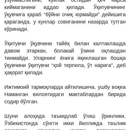
узунмаслигини, кўйлак остидан ҳеч нарса
киймаганини иддао қилади. Ўқитувчининг
ўқувчига қараб “бўйни очиқ юрмайди” дейишига
қараганда, у кунлар совиганини назарда тутган
кўринади.
Ўқитувчи ўқувчини тайёқ билан калтаклашда
давом этаркан, болакай ўзини оқлашдан
тинмайди. Уларнинг ёнига яқинлашган бошқа
ўқувчини ўқитувчи “ҳой терпила, ўт нарига”, деб
ҳақорат қилади.
Ижтимоий тармоқларда айтилишича, ушбу воқеа
Наманган вилоятидаги мактаблардан бирида
содир бўлган.
Шуни алоҳида таъкидлаб ўтиш ўринлики,
Ўзбекистонда сўнгги икки йилликда таълим