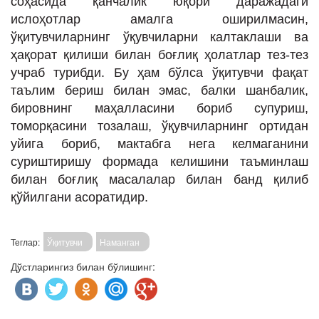
соҳасида қанчалик юқори даражадаги
ислоҳотлар амалга оширилмасин,
ўқитувчиларнинг ўқувчиларни калтаклаши ва
ҳақорат қилиши билан боғлиқ ҳолатлар тез-тез
учраб турибди. Бу ҳам бўлса ўқитувчи фақат
таълим бериш билан эмас, балки шанбалик,
бировнинг маҳалласини бориб супуриш,
томорқасини тозалаш, ўқувчиларнинг ортидан
уйига бориб, мактабга нега келмаганини
суриштиришу формада келишини таъминлаш
билан боғлиқ масалалар билан банд қилиб
қўйилгани асоратидир.
Теглар:
Ўқитувчи
Наманган
Дўстларингиз билан бўлишинг: