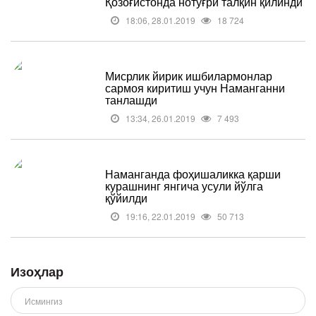
Қозоғистонда нотўғри талқин қилинди
18:06, 28.01.2019
18 724
Мисрлик йирик ишбилармонлар
сармоя киритиш учун Наманганни
танлашди
13:34, 26.01.2019
7 493
Наманганда фоҳишаликка қарши
курашнинг янгича усули йўлга
қўйилди
19:16, 22.01.2019
50 713
Изоҳлар