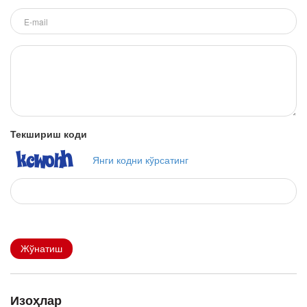
Текшириш коди
Янги кодни кўрсатинг
Жўнатиш
Изоҳлар