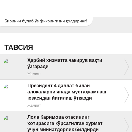
Биринчи бўлиб ўз фикрингизни қолдиринг!
ТАВСИЯ
Ҳарбий хизматга чақирув вақти
ўзгаради
Жамият
Президент 4 давлат билан
алоқаларни янада мустаҳкамлаш
юзасидан йиғилиш ўтказди
Жамият
Лола Каримова отасининг
хотирасига кўрсатилган ҳурмат
учун миннатдорлик билдирди