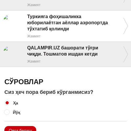
Жамият
Туркияга фоҳишаликка
юборилаётган аёллар аэропортда
тўхтатиб қолинди
Жамият
QALAMPIR.UZ башорати тўғри
чиқди. Тошматов ишдан кетди
Жамият
СЎРОВЛАР
Сиз ҳеч пора бериб кўрганмисиз?
Ҳа
Йўқ
Овоз бериш