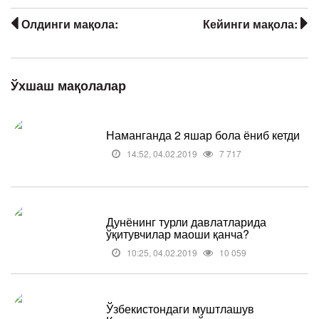
Олдинги мақола:
Кейинги мақола:
Ўхшаш мақолалар
Наманганда 2 яшар бола ёниб кетди
14:52, 04.02.2019
7 717
Дунёнинг турли давлатларида
ўқитувчилар маоши қанча?
10:25, 04.02.2019
10 059
Ўзбекистондаги муштлашув