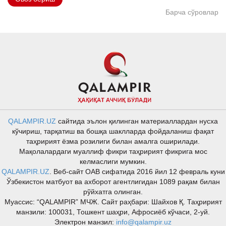
Барча сўровлар
QALAMPIR.UZ
сайтида эълон қилинган материаллардан нусха
кўчириш, тарқатиш ва бошқа шаклларда фойдаланиш фақат
таҳририят ёзма розилиги билан амалга оширилади.
Мақолалардаги муаллиф фикри таҳририят фикрига мос
келмаслиги мумкин.
QALAMPIR.UZ
. Веб-сайт ОАВ сифатида 2016 йил 12 февраль куни
Ўзбекистон матбуот ва ахборот агентлигидан 1089 рақам билан
рўйхатга олинган.
Муассис: “QALAMPIR” МЧЖ. Сайт раҳбари: Шайхов Қ. Таҳририят
манзили: 100031, Тошкент шаҳри, Афросиёб кўчаси, 2-уй.
Электрон манзил:
info@qalampir.uz