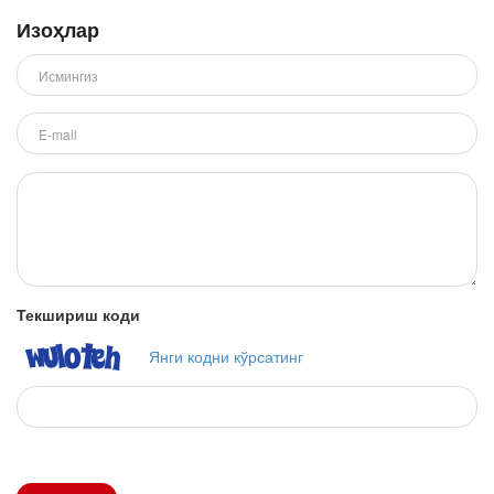
Изоҳлар
Текшириш коди
Янги кодни кўрсатинг