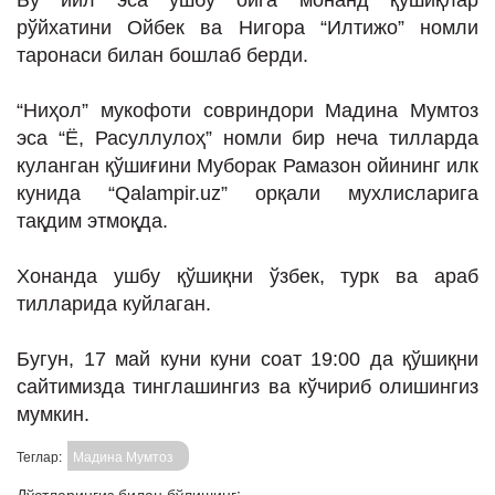
Бу йил эса ушбу ойга монанд қўшиқлар
рўйхатини Ойбек ва Нигора “Илтижо” номли
таронаси билан бошлаб берди.
“Ниҳол” мукофоти совриндори Мадина Мумтоз
эса “Ё, Расуллулоҳ” номли бир неча тилларда
куланган қўшиғини Муборак Рамазон ойининг илк
кунида “Qalampir.uz” орқали мухлисларига
тақдим этмоқда.
Хонанда ушбу қўшиқни ўзбек, турк ва араб
тилларида куйлаган.
Бугун, 17 май куни куни соат 19:00 да қўшиқни
сайтимизда тинглашингиз ва кўчириб олишингиз
мумкин.
Теглар:
Мадина Мумтоз
Дўстларингиз билан бўлишинг: