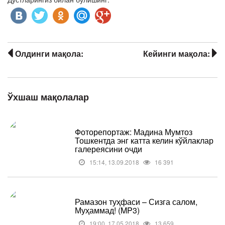
Олдинги мақола:
Кейинги мақола:
Ўхшаш мақолалар
Фоторепортаж: Мадина Мумтоз
Тошкентда энг катта келин кўйлаклар
галереясини очди
15:14, 13.09.2018
16 391
Рамазон туҳфаси – Сизга салом,
Муҳаммад! (MP3)
19:00, 17.05.2018
13 659