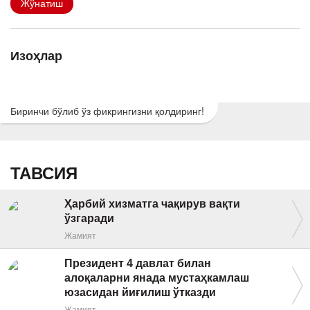
Жўнатиш
Изоҳлар
Биринчи бўлиб ўз фикрингизни қолдиринг!
ТАВСИЯ
Ҳарбий хизматга чақирув вақти
ўзгаради
Жамият
Президент 4 давлат билан
алоқаларни янада мустаҳкамлаш
юзасидан йиғилиш ўтказди
Жамият