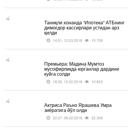
Таниқли хонанда “Ипотека” АТБнинг
димоғдор кассирлари устидан арз
қилди
14:51, 12.03.2018
15 759
Премьера: Мадина Мумтоз
мусофирликда юрганлар дардини
куйга солди
18:30, 15.02.2018
10 833
Актриса Раъно Ярашева Умра
зиёратига йўл олди
20:37, 08.02.2018
22 309