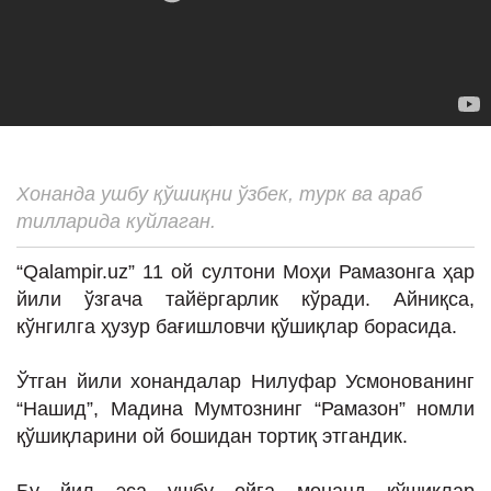
ИНТЕРВЬЮ
ЛОЙИҲАЛАР
Таҳлил
Саломатлик
Бу қизиқ
Хонанда ушбу қўшиқни ўзбек, турк ва араб
тилларида куйлаган.
Реклама
СПОРТ
“Qalampir.uz” 11 ой султони Моҳи Рамазонга ҳар
йили ўзгача тайёргарлик кўради. Айниқса,
ТЕХНОЛОГИЯ
кўнгилга ҳузур бағишловчи қўшиқлар борасида.
Ўтган йили хонандалар Нилуфар Усмонованинг
“Нашид”, Мадина Мумтознинг “Рамазон” номли
қўшиқларини ой бошидан тортиқ этгандик.