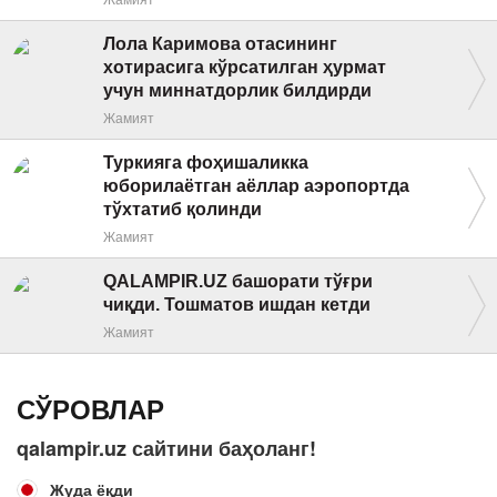
Лола Каримова отасининг
хотирасига кўрсатилган ҳурмат
учун миннатдорлик билдирди
Жамият
Туркияга фоҳишаликка
юборилаётган аёллар аэропортда
тўхтатиб қолинди
Жамият
QALAMPIR.UZ башорати тўғри
чиқди. Тошматов ишдан кетди
Жамият
СЎРОВЛАР
qalampir.uz сайтини баҳоланг!
Жуда ёқди