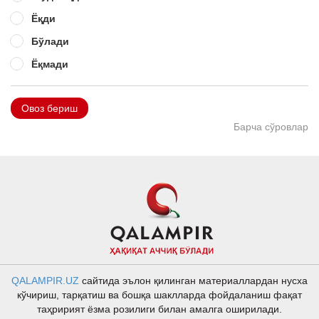
Ёқди
Бўлади
Ёқмади
Овоз бериш
Барча сўровлар
QALAMPIR.UZ
сайтида эълон қилинган материаллардан нусха
кўчириш, тарқатиш ва бошқа шаклларда фойдаланиш фақат
таҳририят ёзма розилиги билан амалга оширилади.