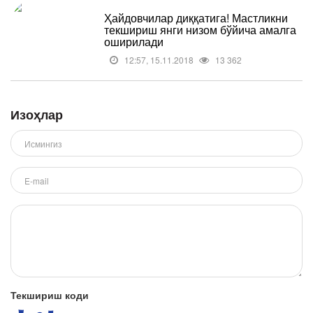
Ҳайдовчилар диққатига! Мастликни
текшириш янги низом бўйича амалга
оширилади
12:57, 15.11.2018
13 362
Изоҳлар
Текшириш коди