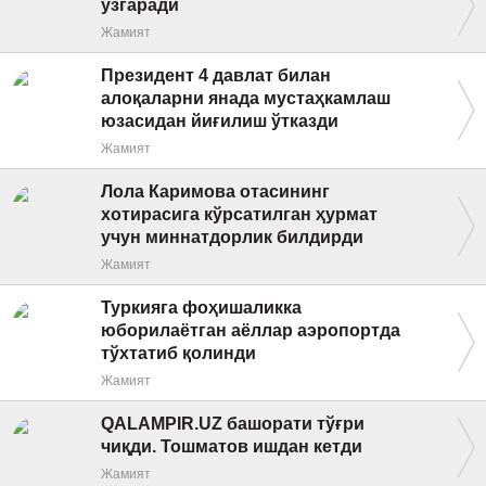
ўзгаради
Жамият
Президент 4 давлат билан
алоқаларни янада мустаҳкамлаш
юзасидан йиғилиш ўтказди
Жамият
Лола Каримова отасининг
хотирасига кўрсатилган ҳурмат
учун миннатдорлик билдирди
Жамият
Туркияга фоҳишаликка
юборилаётган аёллар аэропортда
тўхтатиб қолинди
Жамият
QALAMPIR.UZ башорати тўғри
чиқди. Тошматов ишдан кетди
Жамият