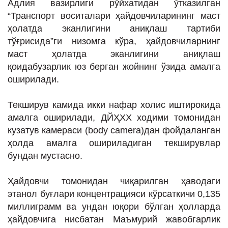
Адлия вазирлиги рўйхатидан ўтказилган
ИНТЕРВЬЮ
“Транспорт воситалари ҳайдовчиларининг маст
ЛОЙИҲАЛАР
ҳолатда эканлигини аниқлаш тартиби
тўғрисида”ги низомга кўра, ҳайдовчиларнинг
Таҳлил
маст ҳолатда эканлигини аниқлаш
Саломатлик
қоидабузарлик юз берган жойнинг ўзида амалга
оширилади.
Бу қизиқ
Реклама
Текширув камида икки нафар холис иштирокида
амалга оширилади, ДЙҲХХ ходими томонидан
СПОРТ
кузатув камераси (body camera)дан фойдаланган
ТЕХНОЛОГИЯ
ҳолда амалга ошириладиган текширувлар
бундан мустасно.
Ҳайдовчи томонидан чиқарилган ҳаводаги
этанол буғлари концентрацияси кўрсаткичи 0,135
миллиграмм ва ундан юқори бўлган ҳолларда
ҳайдовчига нисбатан Маъмурий жавобгарлик