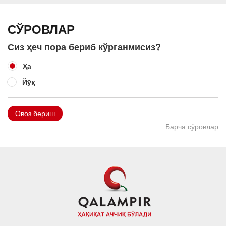
СЎРОВЛАР
Сиз ҳеч пора бериб кўрганмисиз?
Ҳа
Йўқ
Овоз бериш
Барча сўровлар