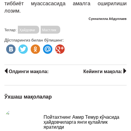
тиббиёт муассасасида амалга оширилиши
лозим.
Суннатилла Абдуллаев
Теглар:
Ҳайдовчи
Мастлик
Дўстларингиз билан бўлишинг:
Олдинги мақола:
Кейинги мақола:
Ўхшаш мақолалар
Пойтахтнинг Амир Темур кўчасида
ҳайдовчиларга янги қулайлик
яратилди