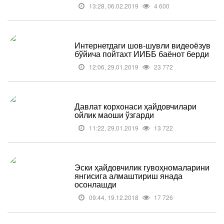
13:28, 06.02.2019
4 600
Интернетдаги шов-шувли видеоёзув
бўйича пойтахт ИИББ баёнот берди
12:06, 29.01.2019
23 772
Давлат корхонаси ҳайдовчилари
ойлик маоши ўзгарди
11:22, 29.01.2019
13 722
Эски ҳайдовчилик гувоҳномаларини
янгисига алмаштириш янада
осонлашди
09:44, 19.12.2018
17 726