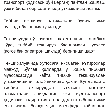
транспорт ҳодисаси рўй берган) пайтдан бошлаб,
узоғи билан бир соат ичида ўтказилиши лозим.
Тиббий текширув натижалари бўйича икки
нусхада баённома тузилади.
Текширувдан ўтказилган шахсга, унинг талабига
кўра, тиббий текширув баённомаси нусхаси
(қоғоз ёки электрон шаклда) берилиши шарт.
Текширилувчида хулосага нисбатан эътирозлар
мавжуд бўлган ҳолларда у бошқа тиббиёт
муассасасида қайта тиббий текширувдан
ўтказилишини талаб қилишга ҳақли. Бунда қайта
тиббий текширувдан ўтказиш мастлик
аломатлари аниқланган ёки йўл-транспорт
ҳодисаси содир этилган вақтдан эътиборан икки
соат ичида бошқа яқин масофада жойлашган