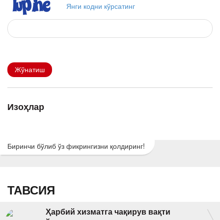
Янги кодни кўрсатинг
Жўнатиш
Изоҳлар
Биринчи бўлиб ўз фикрингизни қолдиринг!
ТАВСИЯ
Ҳарбий хизматга чақирув вақти