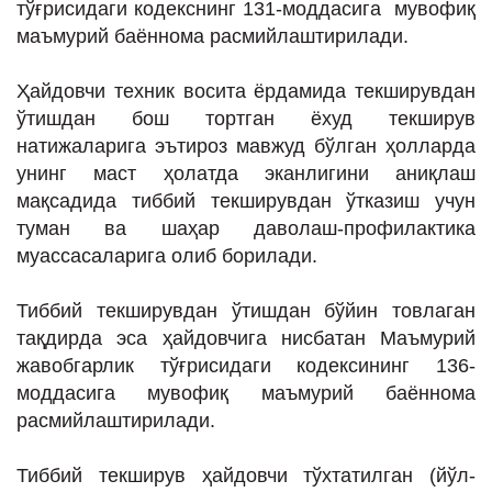
тўғрисидаги кодекснинг 131-моддасига мувофиқ
маъмурий баённома расмийлаштирилади.
Ҳайдовчи техник восита ёрдамида текширувдан
ўтишдан бош тортган ёхуд текширув
натижаларига эътироз мавжуд бўлган ҳолларда
унинг маст ҳолатда эканлигини аниқлаш
мақсадида тиббий текширувдан ўтказиш учун
туман ва шаҳар даволаш-профилактика
муассасаларига олиб борилади.
Тиббий текширувдан ўтишдан бўйин товлаган
тақдирда эса ҳайдовчига нисбатан Маъмурий
жавобгарлик тўғрисидаги кодексининг 136-
моддасига мувофиқ маъмурий баённома
расмийлаштирилади.
Тиббий текширув ҳайдовчи тўхтатилган (йўл-