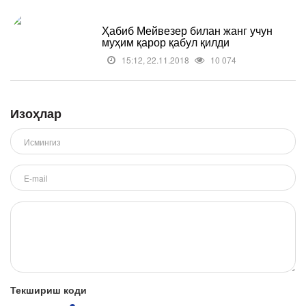
Ҳабиб Мейвезер билан жанг учун
муҳим қарор қабул қилди
15:12, 22.11.2018
10 074
Изоҳлар
Текшириш коди