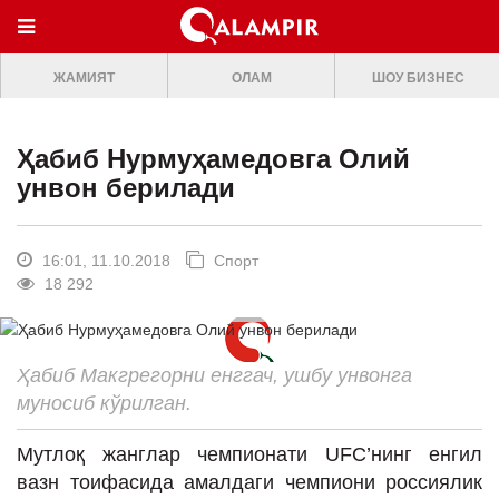
МЕНЮ
ЖАМИЯТ
ОЛАМ
ШОУ БИЗНЕС
ONLINE TV
БОШ САХИФА
Ҳабиб Нурмуҳамедовга Олий
ЖАМИЯТ
унвон берилади
ОЛАМ
ШОУ-БИЗНЕС
16:01, 11.10.2018
Спорт
18 292
Премьера
Мусиқа
Ҳабиб Макгрегорни енггач, ушбу унвонга
Клип
муносиб кўрилган.
Кино
Мутлоқ жанглар чемпионати UFC’нинг енгил
Театр
вазн тоифасида амалдаги чемпиони россиялик