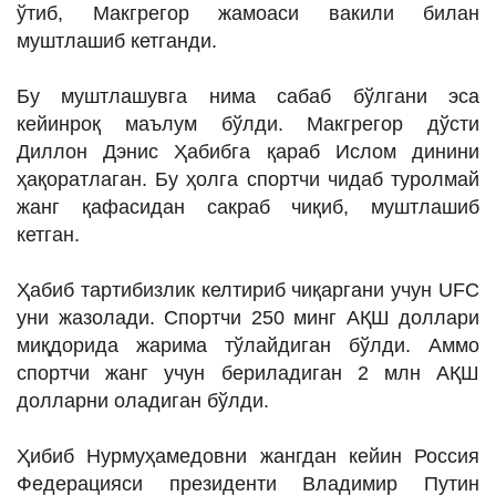
ўтиб, Макгрегор жамоаси вакили билан
муштлашиб кетганди.
Бу муштлашувга нима сабаб бўлгани эса
кейинроқ маълум бўлди. Макгрегор дўсти
Диллон Дэнис Ҳабибга қараб Ислом динини
ҳақоратлаган. Бу ҳолга спортчи чидаб туролмай
жанг қафасидан сакраб чиқиб, муштлашиб
кетган.
Ҳабиб тартибизлик келтириб чиқаргани учун UFC
уни жазолади. Спортчи 250 минг АҚШ доллари
миқдорида жарима тўлайдиган бўлди. Аммо
спортчи жанг учун бериладиган 2 млн АҚШ
долларни оладиган бўлди.
Ҳибиб Нурмуҳамедовни жангдан кейин Россия
Федерацияси президенти Владимир Путин