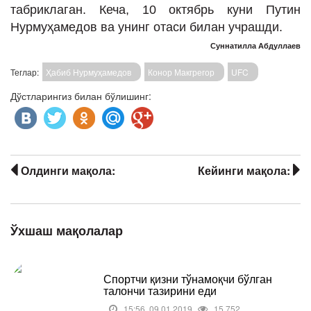
табриклаган. Кеча, 10 октябрь куни Путин
Нурмуҳамедов ва унинг отаси билан учрашди.
Суннатилла Абдуллаев
Теглар:
Ҳабиб Нурмуҳамедов
Конор Макгрегор
UFC
Дўстларингиз билан бўлишинг:
Олдинги мақола:
Кейинги мақола:
Ўхшаш мақолалар
Спортчи қизни тўнамоқчи бўлган
талончи тазирини еди
15:56, 09.01.2019
15 752