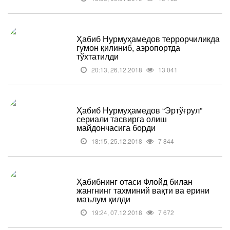
Ҳабиб Нурмуҳамедов террорчиликда
гумон қилиниб, аэропортда
тўхтатилди
20:13, 26.12.2018
13 041
Ҳабиб Нурмуҳамедов “Эртўғрул”
сериали тасвирга олиш
майдончасига борди
18:15, 25.12.2018
7 844
Ҳабибнинг отаси Флойд билан
жангнинг тахминий вақти ва ерини
маълум қилди
19:24, 07.12.2018
7 672