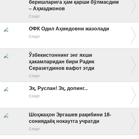
беришларига ҳам қарши бўлмасдим
– Аҳмаджонов
Спорт
ОФК Одил Аҳмедовни жазолади
Спорт
Ўзбекистоннинг энг яхши
ҳакамларидан бири Радик
Серазетдинов вафот этди
Спорт
Эҳ, Руслан! Эҳ, допинг...
Спорт
Шоҳжаҳон Эргашев рақибини 18-
сониядаёқ нокаутга учратди
Спорт