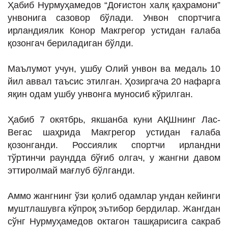
Ҳабиб Нурмуҳамедов “Доғистон халқ қаҳрамони”
ИНТЕРВЬЮ
унвонига сазовор бўлади. Унвон спортчига
ЛОЙИҲАЛАР
ирландиялик Конор Макгрегор устидан ғалаба
қозонгач бериладиган бўлди.
Таҳлил
Саломатлик
Маълумот учун, ушбу Олий унвон ва медаль 10
йил аввал таъсис этилган. Ҳозиргача 20 нафарга
Бу қизиқ
яқин одам ушбу унвонга муносиб кўрилган.
Реклама
Ҳабиб 7 окятбрь, якшанба куни АҚШнинг Лас-
СПОРТ
Вегас шаҳрида Макгрегор устидан ғалаба
ТЕХНОЛОГИЯ
қозонганди. Россиялик спортчи ирландни
тўртинчи раундда бўғиб олгач, у жангни давом
эттиролмай мағлуб бўлганди.
Аммо жангнинг ўзи қолиб одамлар ундан кейинги
муштлашувга кўпроқ эътибор бердилар. Жангдан
сўнг Нурмуҳамедов октагон ташқарисига сакраб