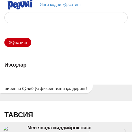
Янги кодни кўрсатинг
Жўнатиш
Изоҳлар
Биринчи бўлиб ўз фикрингизни қолдиринг!
ТАВСИЯ
Мен янада жиддийроқ жазо