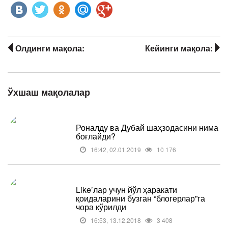
Олдинги мақола:
Кейинги мақола:
Ўхшаш мақолалар
Роналду ва Дубай шаҳзодасини нима
боғлайди?
16:42, 02.01.2019
10 176
Like’лар учун йўл ҳаракати
қоидаларини бузган “блогерлар”га
чора кўрилди
16:53, 13.12.2018
3 408