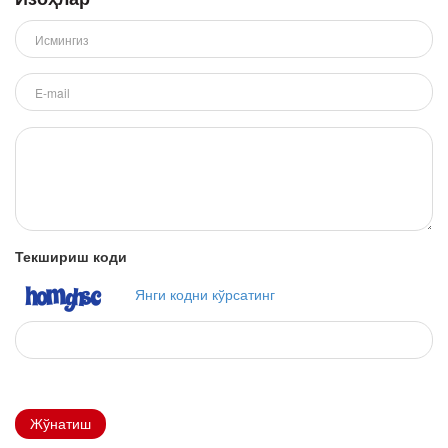
Текшириш коди
Янги кодни кўрсатинг
Жўнатиш