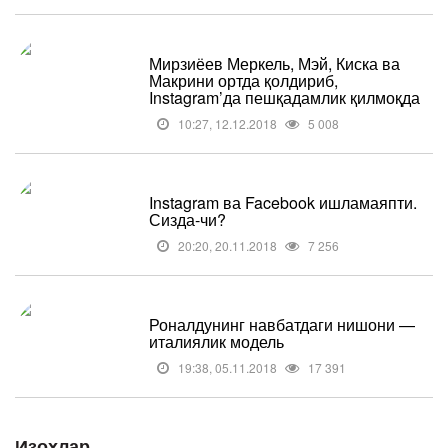
Мирзиёев Меркель, Мэй, Киска ва
Макрини ортда қолдириб,
Instagram’да пешқадамлик қилмоқда
10:27, 12.12.2018
5 008
Instagram ва Facebook ишламаяпти.
Сизда-чи?
20:20, 20.11.2018
7 256
Роналдунинг навбатдаги нишони —
италиялик модель
19:38, 05.11.2018
17 391
Изоҳлар