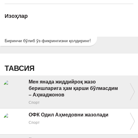
Изоҳлар
Биринчи бўлиб ўз фикрингизни қолдиринг!
ТАВСИЯ
Мен янада жиддийроқ жазо
беришларига ҳам қарши бўлмасдим
– Аҳмаджонов
Спорт
ОФК Одил Аҳмедовни жазолади
Спорт