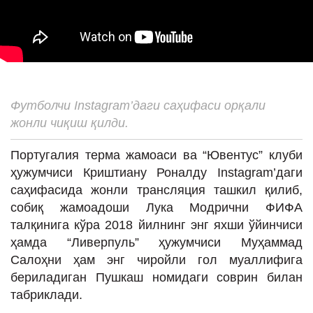
ИНТЕРВЬЮ
ЛОЙИҲАЛАР
Таҳлил
Саломатлик
Футболчи Instagram’даги саҳифаси орқали
Бу қизиқ
жонли чиқиш қилди.
Реклама
Португалия терма жамоаси ва “Ювентус” клуби
СПОРТ
ҳужумчиси Криштиану Роналду Instagram’даги
саҳифасида жонли трансляция ташкил қилиб,
ТЕХНОЛОГИЯ
собиқ жамоадоши Лука Модрични ФИФА
талқинига кўра 2018 йилнинг энг яхши ўйинчиси
ҳамда “Ливерпуль” ҳужумчиси Муҳаммад
Салоҳни ҳам энг чиройли гол муаллифига
бериладиган Пушкаш номидаги соврин билан
табриклади.