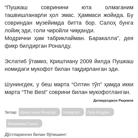
“Пушкаш совринини юта олмаганим
ташвишланарли ҳол эмас. Ҳаммаси жойида. Бу
совриндан музейимда битта бор. Салоҳ бунга
лойиқ эди, голи чиройли чиққанди.
Модрични ҳам табриклайман. Баракалла”, дея
фикр билдирган Роналду.
Эслатиб ўтамиз, Криштиану 2009 йилда Пушкаш
номидаги мукофот билан тақдирланган эди.
Шунингдек, у беш марта “Олтин тўп” ҳамда икки
марта “The Best” соврини билан мукофотланган.
Дилмуроджон Раҳимов
Теглар:
Криштиану Роналду
Instagram
Лука Модрич
Муҳаммад Салоҳ
Дўстларингиз билан бўлишинг: