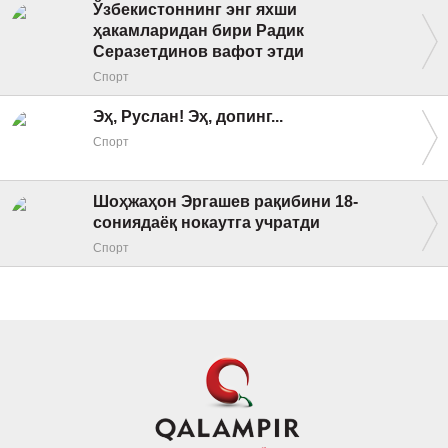
Ўзбекистоннинг энг яхши
ҳакамларидан бири Радик
Серазетдинов вафот этди
Спорт
Эҳ, Руслан! Эҳ, допинг...
Спорт
Шоҳжаҳон Эргашев рақибини 18-
сониядаёқ нокаутга учратди
Спорт