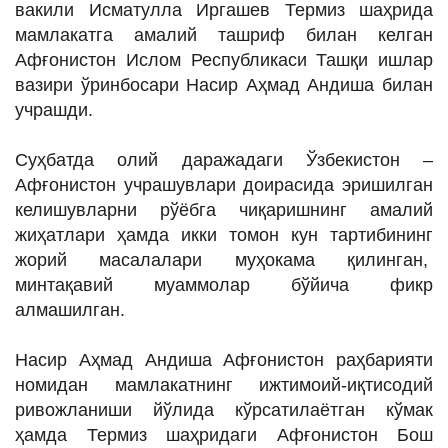
вакили Исматулла Иргашев Термиз шаҳрида
ИНТЕРВЬЮ
мамлакатга амалий ташриф билан келган
ЛОЙИҲАЛАР
Афғонистон Ислом Республикаси Ташқи ишлар
вазири ўринбосари Насир Аҳмад Андиша билан
Таҳлил
учрашди.
Саломатлик
Суҳбатда олий даражадаги Ўзбекистон –
Бу қизиқ
Афғонистон учрашувлари доирасида эришилган
Реклама
келишувларни рўёбга чиқаришнинг амалий
жиҳатлари ҳамда икки томон кун тартибининг
СПОРТ
жорий масалалари муҳокама қилинган,
ТЕХНОЛОГИЯ
минтақавий муаммолар бўйича фикр
алмашилган.
Насир Аҳмад Андиша Афғонистон раҳбарияти
номидан мамлакатнинг ижтимоий-иқтисодий
ривожланиши йўлида кўрсатилаётган кўмак
ҳамда Термиз шаҳридаги Афғонистон Бош