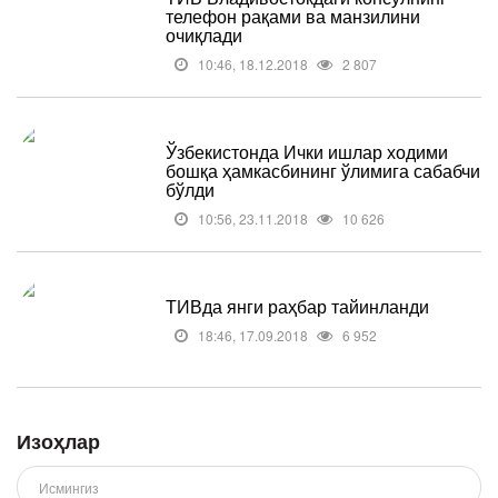
телефон рақами ва манзилини
очиқлади
10:46, 18.12.2018
2 807
Ўзбекистонда Ички ишлар ходими
бошқа ҳамкасбининг ўлимига сабабчи
бўлди
10:56, 23.11.2018
10 626
ТИВда янги раҳбар тайинланди
18:46, 17.09.2018
6 952
Изоҳлар