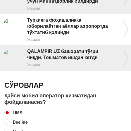
учун миннатдорлик билдирди
Жамият
Туркияга фоҳишаликка
юборилаётган аёллар аэропортда
тўхтатиб қолинди
Жамият
QALAMPIR.UZ башорати тўғри
чиқди. Тошматов ишдан кетди
Жамият
СЎРОВЛАР
Қайси мобил оператор хизматидан
фойдаланасиз?
UMS
Beeline