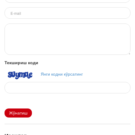
Текшириш коди
Янги кодни кўрсатинг
Жўнатиш