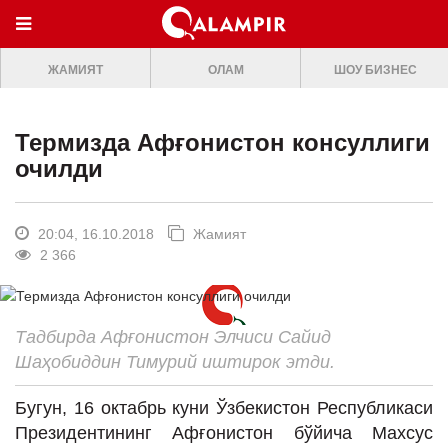
МЕНЮ
ЖАМИЯТ
ОЛАМ
ШОУ БИЗНЕС
ONLINE TV
БОШ САХИФА
Термизда Афғонистон консуллиги
ЖАМИЯТ
очилди
ОЛАМ
ШОУ-БИЗНЕС
20:04, 16.10.2018
Жамият
2 366
Премьера
Мусиқа
Тадбирда Афғонистон Элчиси Сайид
Клип
Шаҳобиддин Тимурий иштирок этди.
Кино
Бугун, 16 октабрь куни Ўзбекистон Республикаси
Театр
Президентининг Афғонистон бўйича Махсус