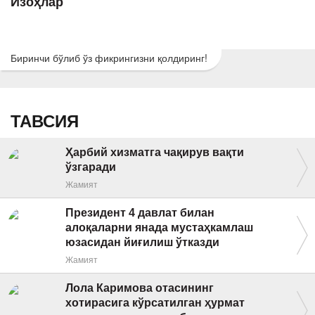
Изоҳлар
Биринчи бўлиб ўз фикрингизни қолдиринг!
ТАВСИЯ
Ҳарбий хизматга чақирув вақти
ўзгаради
Жамият
Президент 4 давлат билан
алоқаларни янада мустаҳкамлаш
юзасидан йиғилиш ўтказди
Жамият
Лола Каримова отасининг
хотирасига кўрсатилган ҳурмат