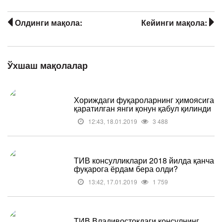
Олдинги мақола:
Кейинги мақола:
Ўхшаш мақолалар
Хориждаги фуқароларнинг ҳимоясига
қаратилган янги қонун қабул қилинди
12:43, 18.01.2019
3 488
ТИВ консулликлари 2018 йилда қанча
фуқарога ёрдам бера олди?
13:42, 17.01.2019
1 759
ТИВ Владивостокдаги консулнинг