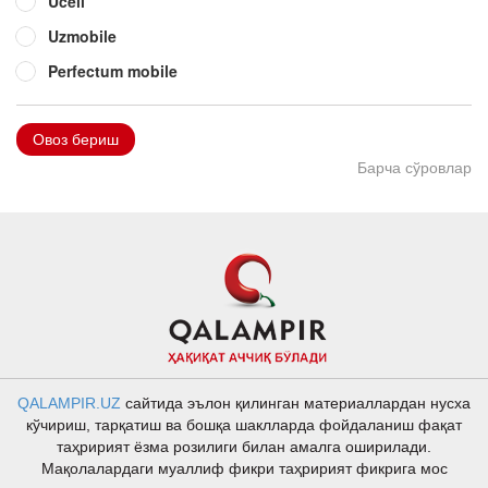
Ucell
Uzmobile
Perfectum mobile
Овоз бериш
Барча сўровлар
QALAMPIR.UZ
сайтида эълон қилинган материаллардан нусха
кўчириш, тарқатиш ва бошқа шаклларда фойдаланиш фақат
таҳририят ёзма розилиги билан амалга оширилади.
Мақолалардаги муаллиф фикри таҳририят фикрига мос