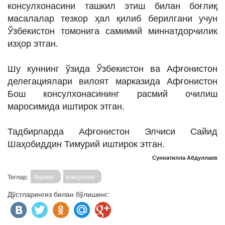
консулхонасини ташкил этиш билан боғлиқ
масалалар тезкор ҳал қилиб берилгани учун
Ўзбекистон томонига самимий миннатдорчилик
изҳор этган.
Шу куннинг ўзида Ўзбекистон ва Афғонистон
делегациялари вилоят марказида Афғонистон
Бош консулхонасининг расмий очилиш
маросимида иштирок этган.
Тадбирларда Афғонистон Элчиси Сайид
Шаҳобиддин Тимурий иштирок этган.
Суннатилла Абдуллаев
Теглар:
Термиз
консуллик
Дўстларингиз билан бўлишинг: