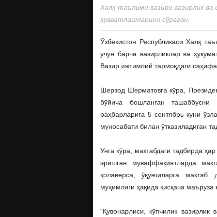
Халқ таълими вазири вазирлик ва 
қувватлашларини сўраган.
Ўзбекистон Республикаси Халқ та
учун барча вазирликлар ва ҳукума
Вазир ижтимоий тармоқдаги саҳифа
Шерзод Шерматовга кўра, Президе
бўйича бошланган ташаббусни 
раҳбарларига 5 сентябрь куни ўзл
муносабати билан ўтказиладиган та
Унга кўра, мактабдаги тадбирда ҳа
эришган муваффақиятларда макта
қолаверса, ўқувчиларга мактаб
муҳимлиги ҳақида қисқача маъруза 
“Қувонарлиси, кўпчилик вазирлик