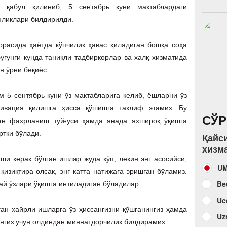
 қабул қилиниб, 5 сентябрь куни мактаблардаги
нликлари билдирилди.
орасида ҳаётда кўпчилик ҳавас қиладиган бошқа соҳа
угунги кунда таниқли тадбиркорлар ва халқ хизматида
н ўрни беқиёс.
 5 сентябрь куни ўз мактабларига келиб, ёшларни ўз
ивация қилишга ҳисса қўшишга таклиф этамиз. Бу
СЎ
дан фахрланиш туйғуси ҳамда янада яхшироқ ўқишга
ртки бўлади.
Қайс
хизм
и керак бўлган ишлар жуда кўп, лекин энг асосийси,
U
изиқтира олсак, энг катта натижага эришган бўламиз.
Be
ай ўзлари ўқишга интиладиган бўладилар.
Uc
н хайрли ишларга ўз ҳиссангизни қўшганингиз ҳамда
Uz
ингиз учун олдиндан миннатдорчилик билдирамиз.