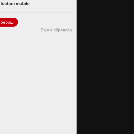
rfectum mobile
 бериш
Барча сўровлар