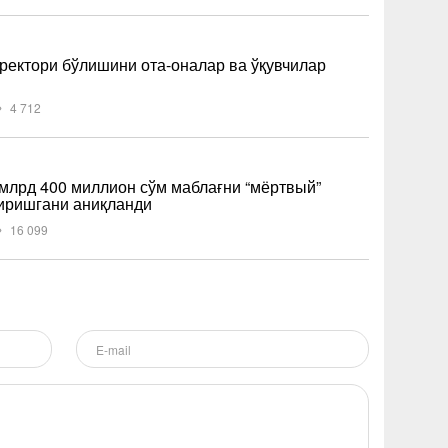
ректори бўлишини ота-оналар ва ўқувчилар
4 712
млрд 400 миллион сўм маблағни “мёртвый”
иришгани аниқланди
16 099