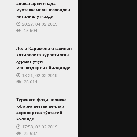
алоқаларни янада
мустаҳкамлаш юзасидан
йиғилиш ўтказди
20:27, 04.02.2019
15 504
Лола Каримова отасининг
хотирасига кўрсатилган
ҳурмат учун
миннатдорлик билдирди
18:21, 02.02.2019
26 614
Туркияга фоҳишаликка
юборилаётган аёллар
аэропортда тўхтатиб
қолинди
17:58, 02.02.2019
23 637