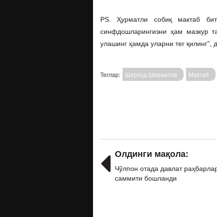
PS. Ҳурматли собиқ мактаб би
синфдошларингизни ҳам мазкур та
улашинг ҳамда уларни тег қилинг”,
Теглар:
Шерзод Шерматов
Мактаб
Олдинги мақола:
Чўлпон отада давлат раҳбарла
саммити бошланди