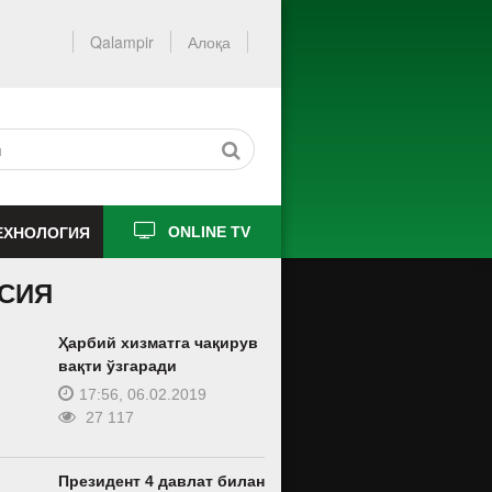
Qalampir
Алоқа
ЕХНОЛОГИЯ
ONLINE TV
СИЯ
Ҳарбий хизматга чақирув
вақти ўзгаради
17:56, 06.02.2019
27 117
Президент 4 давлат билан