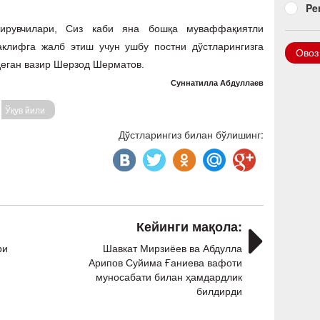
Pe
тирувчилари, Сиз каби яна бошқа муваффақиятли
клифга жалб этиш учун ушбу постни дўстларингизга
Овоз
 деган вазир Шерзод Шерматов.
Суннатилла Абдуллаев
Ўқув йили
Дўстларингиз билан бўлишинг:
Кейинги мақола:
ри
Шавкат Мирзиёев ва Абдулла
Арипов Суйима Ғаниева вафоти
муносабати билан ҳамдардлик
билдирди