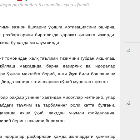
идора раҳбаридан 5 сентябрь куни қўллаб-
ълими вазири ёшларни ўқишга мотивациясини ошириш
т раҳбарларини биргаликда ҳаракат қилишга чақирди.
сида бу ҳақда маълум қилди.
нт томонидан халқ таълими тизимини тубдан яхшилаш
қўллаш мақсадида барча вазирлик ва идоралар
ари ўқиган мактабга бориб, янги ўқув йили бошланиши
дбирда иштирок этишларини сўраб мурожаат қилган.
р бир раҳбар ўзининг ҳаётидан мисоллар келтириб, улар
бдаги таълим ва тарбиянинг роли катта бўлгани,
 даврида яхши ўқиб, вақтдан унумли фойдаланиш
қилиб бериш таклифи берилган.
 ва идоралар раҳбарлари ҳамда жойлардаги ҳокимлар