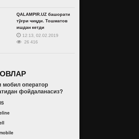
QALAMPIR.UZ башорати
тўғри чиқди. Тошматов
ишдан кетди
12:13, 02.02.2019
26 416
РОВЛАР
и мобил оператор
атидан фойдаланасиз?
MS
eline
ell
mobile