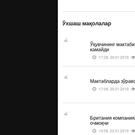
Ўхшаш мақолалар
Ўқувчининг мактаб
камайди
17:28, 30.01.2019
Мактабларда зўраво
17:09, 30.01.2019
Британия компания
очмоқчи
19:58, 22.01.2019