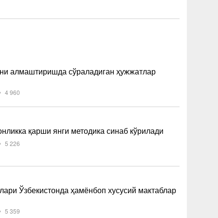
ини алмаштиришда сўраладиган ҳужжатлар
4 960
нликка қарши янги методика синаб кўрилади
5 226
лари Ўзбекистонда ҳамёнбоп хусусий мактаблар
5 359