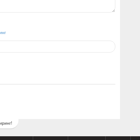
инг
иринг!