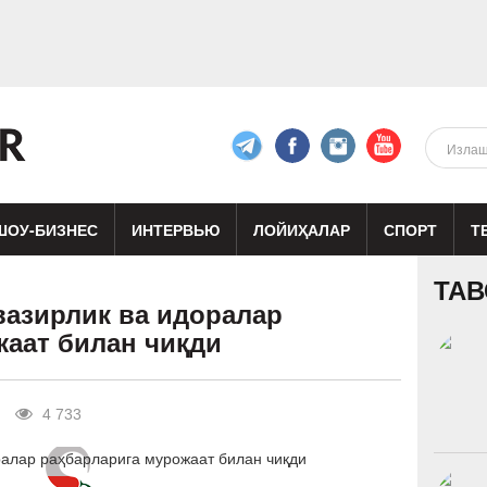
ШОУ-БИЗНЕС
ИНТЕРВЬЮ
ЛОЙИҲАЛАР
СПОРТ
Т
изиқ
Кино
Реклама
Театр
ТАВ
азирлик ва идоралар
жаат билан чиқди
4 733