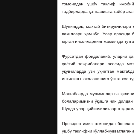
томонидан ушбу таклиф ижобий
тадбирларда қатнашишга тайёр эка
Шунингдек, мактаб битирувчилари 
вакиллари ҳам кўп. Улар орасида б
юрган инсонларнинг жамиятда тутга
Фурсатдан фойдаланиб, уларни ҳам
ҳаётий тажрибалари асосида мот
ўқувчиларда ўзи ўқиётган мактаб
интилиш шаклланишига ўзига хос ту
Мактабларда муаммолар ва қилиниш
болаларимизни ўқишга чин дилдан қ
Шунда улар қийинчиликларга қарам
Президентимиз томонидан бошланга
ушбу таклифни қўллаб-қувватлаган