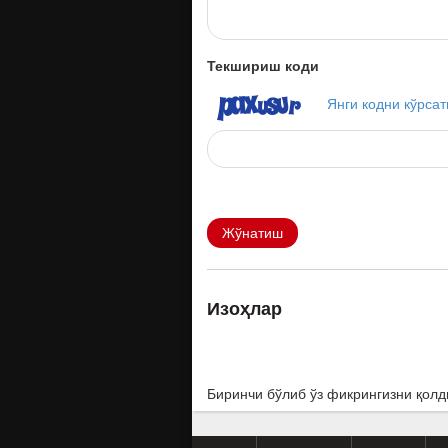
Текшириш коди
Янги кодни кўрсат
Жўнатиш
Изоҳлар
Биринчи бўлиб ўз фикрингизни қолд