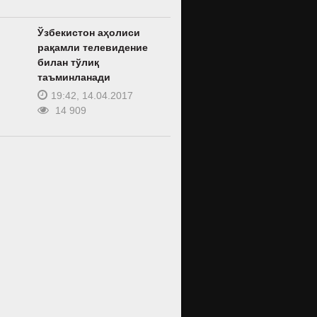
Ўзбекистон аҳолиси
рақамли телевидение
билан тўлиқ
таъминланади
19:42, 14.04.2017
14 909