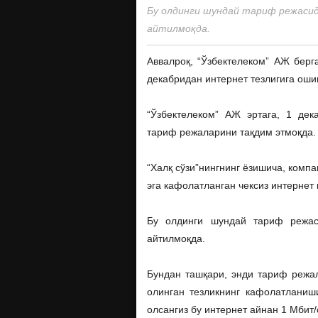
Бу олдинги шундай тариф режасид
айтилмоқда.
Аввалроқ, “Ўзбектелеком” АЖ берг
декабридан интернет тезлигига ош
“Ўзбектелеком” АЖ эртага, 1 дек
тариф режаларини тақдим этмоқда.
“Халқ сўзи”нингнинг ёзишича, комп
эга кафолатланган чексиз интернет 
Бу олдинги шундай тариф режас
айтилмоқда.
Бундан ташқари, энди тариф режал
олинган тезликнинг кафолатланиш
олсангиз бу интернет айнан 1 Мбит/