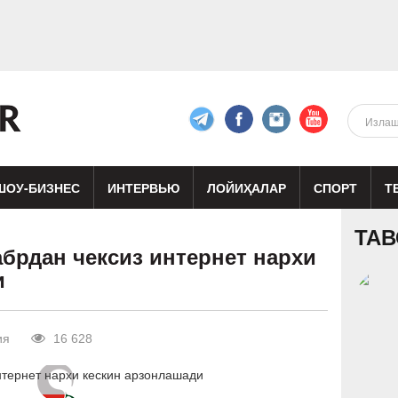
ШОУ-БИЗНЕС
ИНТЕРВЬЮ
ЛОЙИҲАЛАР
СПОРТ
Т
изиқ
Кино
Реклама
Театр
ТАВ
абрдан чексиз интернет нархи
и
ия
16 628