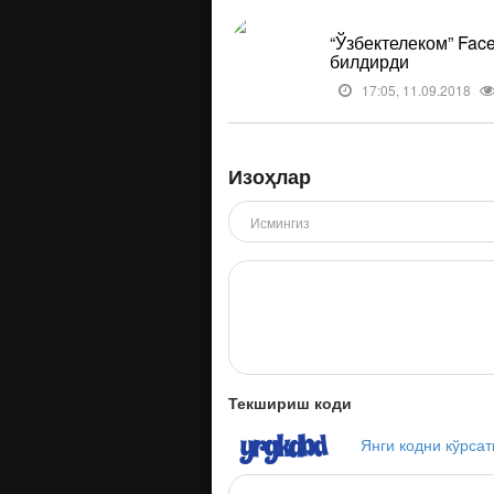
“Ўзбектелеком” Fa
билдирди
17:05, 11.09.2018
Изоҳлар
Текшириш коди
Янги кодни кўрсат