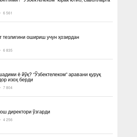
6 561
т тезлигини ошириш учун ҳозирдан
6 835
шадими ё йўқ? “Ўзбектелеком” аравани қуруқ
дор изоҳ берди
7 804
бош директори ўзгарди
4 256