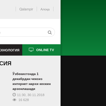
Qalampir
Алоқа
ЕХНОЛОГИЯ
ONLINE TV
СИЯ
Ўзбекистонда 1
декабрдан чексиз
интернет нархи кескин
арзонлашади
11:30, 30.11.2018
16 628