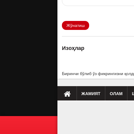
Жўнатиш
Изоҳлар
Биринчи бўлиб ўз фикрингизни қолд
ЖАМИЯТ
ОЛАМ
Премьера
Таҳлил
Саломатлик
Мусиқа
Клип
Бу қ