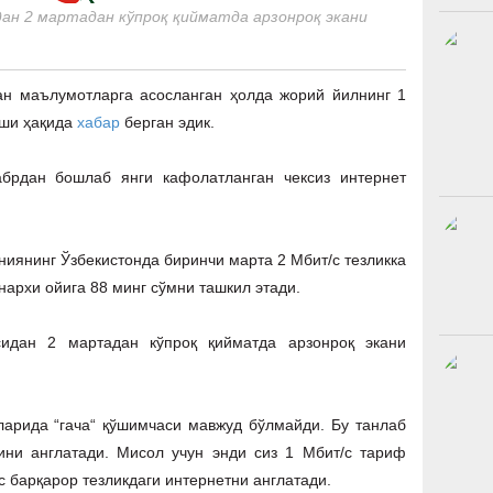
ан 2 мартадан кўпроқ қийматда арзонроқ экани
ан маълумотларга асосланган ҳолда жорий йилнинг 1
иши ҳақида
хабар
берган эдик.
абрдан бошлаб янги кафолатланган чексиз интернет
аниянинг Ўзбекистонда биринчи марта 2 Мбит/с тезликка
нархи ойига 88 минг сўмни ташкил этади.
идан 2 мартадан кўпроқ қийматда арзонроқ экани
арида “гача“ қўшимчаси мавжуд бўлмайди. Бу танлаб
ини англатади. Мисол учун энди сиз 1 Мбит/с тариф
с барқарор тезликдаги интернетни англатади.