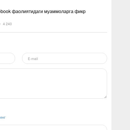
cebook фаолиятидаги муаммоларга фикр
4 240
инг