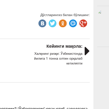
Дўстларингиз билан бўлишинг:
Кейинги мақола:
Халқнинг ризқи: Ўзбекистонда
йилига 1 тонна олтин орқалаб
кетиляпти
яптими? “Ўзбектелеком” юрак ютиб, саволларга