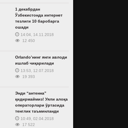
1 декабрдан
Ўзбекистонда интернет
тезлиги 10 баробарга
ошади
14:04, 14.11.2018
12 450
Orlando’нинг янги авлоди
ишлаб чиқарилади
13:53, 12.07.2018
19 393
Энди “антенна”
қидирмаймиз! Уяли алоқа
операторлари ўртасида
тенглик таъминланди
10:49, 02.04.2018
17 522