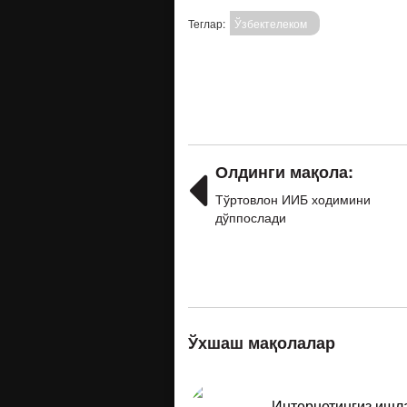
Теглар:
Ўзбектелеком
Олдинги мақола:
Тўртовлон ИИБ ходимини
дўппослади
Ўхшаш мақолалар
Интернетингиз ишла