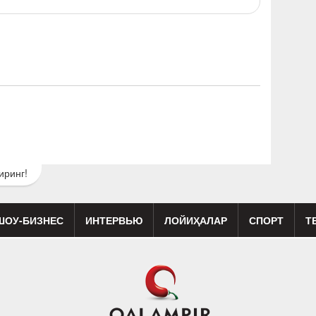
иринг!
ШОУ-БИЗНЕС
ИНТЕРВЬЮ
ЛОЙИҲАЛАР
СПОРТ
Т
изиқ
Кино
Реклама
Театр