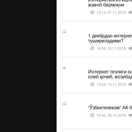
жавоб бермоқчи
13:13, 27.11.2018
1 декбрдан интерне
тушириладими?
16:56, 23.11.2018
Интернет тезлиги о
олиб қочиб, жозиба
13:24, 15.11.2018
“Ўзбектелеком” АК 
15:40, 29.10.2018