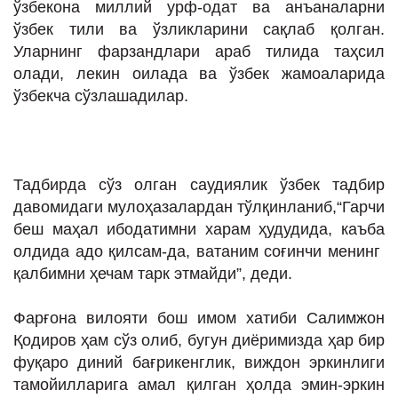
ўзбекона миллий урф-одат ва анъаналарни
ўзбек тили ва ўзликларини сақлаб қолган.
Уларнинг фарзандлари араб тилида таҳсил
олади, лекин оилада ва ўзбек жамоаларида
ўзбекча сўзлашадилар.
Тадбирда сўз олган саудиялик ўзбек тадбир
давомидаги мулоҳазалардан тўлқинланиб,“Гарчи
беш маҳал ибодатимни харам ҳудудида, каъба
олдида адо қилсам-да, ватаним соғинчи менинг
қалбимни ҳечам тарк этмайди”, деди.
Фарғона вилояти бош имом хатиби Салимжон
Қодиров ҳам сўз олиб, бугун диёримизда ҳар бир
фуқаро диний бағрикенглик, виждон эркинлиги
тамойилларига амал қилган ҳолда эмин-эркин