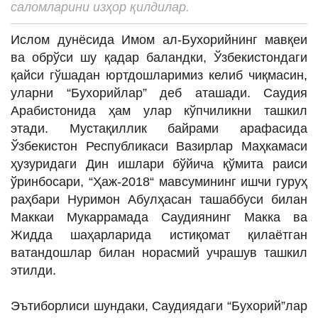
саломларини изҳор қилдилар.
ИНТЕРВЬЮ
ЛОЙИҲАЛАР
Ислом дунёсида Имом ал-Бухорийнинг мавқеи
ва обрўси шу қадар баландки, Ўзбекистондаги
Таҳлил
қайси гўшадан юртдошларимиз келиб чиқмасин,
Саломатлик
уларни “Бухорийлар” деб аташади. Саудия
Арабистонида ҳам улар кўпчиликни ташкил
Бу қизиқ
этади. Мустақиллик байрами арафасида
Реклама
Ўзбекистон Республикаси Вазирлар Маҳкамаси
ҳузуридаги Дин ишлари бўйича қўмита раиси
СПОРТ
ўринбосари, “Ҳаж-2018“ мавсумининг ишчи гуруҳ
ТЕХНОЛОГИЯ
раҳбари Нуримон Абулҳасан ташаббуси билан
Маккаи Мукаррамада Саудиянинг Макка ва
Жидда шаҳарларида истиқомат қилаётган
ватандошлар билан норасмий учрашув ташкил
этилди.
Эътиборлиси шундаки, Саудиядаги “Бухорий”лар