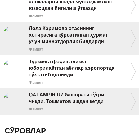
алоқаларни янада мустаҳкамлаш
юзасидан йиғилиш ўтказди
Жамият
Лола Каримова отасининг
хотирасига кўрсатилган ҳурмат
учун миннатдорлик билдирди
Жамият
Туркияга фоҳишаликка
юборилаётган аёллар аэропортда
тўхтатиб қолинди
Жамият
QALAMPIR.UZ башорати тўғри
чиқди. Тошматов ишдан кетди
Жамият
СЎРОВЛАР