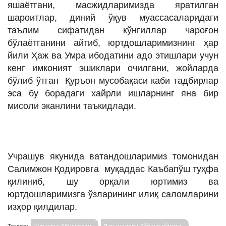
яшаётгани, масжидларимизда яратилган
шароитлар, диний ўқув муассасаларидаги
таълим сифатидан кўнгиллар чароғон
бўлаётганини айтиб, юртдошларимизнинг ҳар
йили Ҳаж ва Умра ибодатини адо этишлари учун
кенг имконият эшиклари очилгани, жойларда
бўлиб ўтган Қуръон мусобақаси каби тадбирлар
эса бу борадаги хайрли ишларнинг яна бир
мисоли эканлини таъкидлади.
Учрашув якунида ватандошларимиз томонидан
Салимжон Қодировга муқаддас Каъбапўш туҳфа
қилиниб, шу орқали юртимиз ва
юртдошларимизга ўзларининг илиқ саломларини
изҳор қилдилар.
Теглар:
Нуримон Абулҳасан
Дин ишлари бўйича қўмита