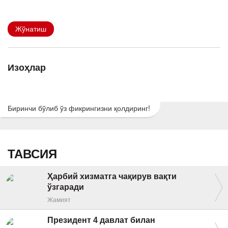
Жўнатиш
Изоҳлар
Биринчи бўлиб ўз фикрингизни қолдиринг!
ТАВСИЯ
Ҳарбий хизматга чақирув вақти
ўзгаради
Жамият
Президент 4 давлат билан