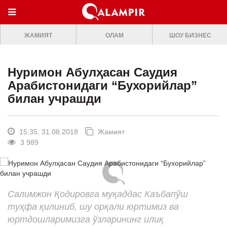
МЕНЮ
ЖАМИЯТ
ОЛАМ
ШОУ БИЗНЕС
ONLINE TV
БОШ САХИФА
Нуримон Абулҳасан Саудия
ЖАМИЯТ
Арабистонидаги “Бухорийлар”
билан учрашди
ОЛАМ
ШОУ-БИЗНЕС
15:35, 31.08.2018
Жамият
Премьера
3 989
Мусиқа
Клип
Салимжон Қодировга муқаддас Каъбапўш
Кино
туҳфа қилиниб, шу орқали юртимиз ва
Театр
юртдошларимизга ўзларининг илиқ