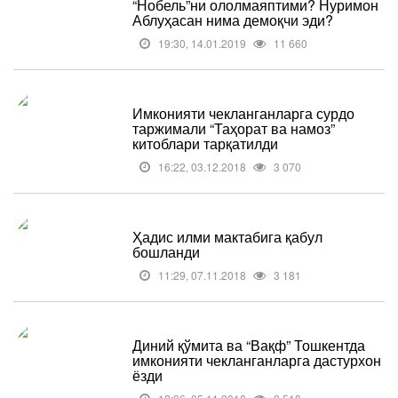
“Нобель”ни ололмаяптими? Нуримон
Аблуҳасан нима демоқчи эди?
19:30, 14.01.2019
11 660
Имконияти чекланганларга сурдо
таржимали “Таҳорат ва намоз”
китоблари тарқатилди
16:22, 03.12.2018
3 070
Ҳадис илми мактабига қабул
бошланди
11:29, 07.11.2018
3 181
Диний қўмита ва “Вақф” Тошкентда
имконияти чекланганларга дастурхон
ёзди