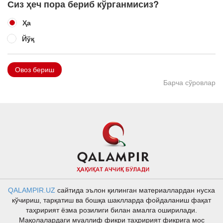
Сиз ҳеч пора бериб кўрганмисиз?
Ҳа
Йўқ
Овоз бериш
Барча сўровлар
QALAMPIR.UZ
сайтида эълон қилинган материаллардан нусха
кўчириш, тарқатиш ва бошқа шаклларда фойдаланиш фақат
таҳририят ёзма розилиги билан амалга оширилади.
Мақолалардаги муаллиф фикри таҳририят фикрига мос