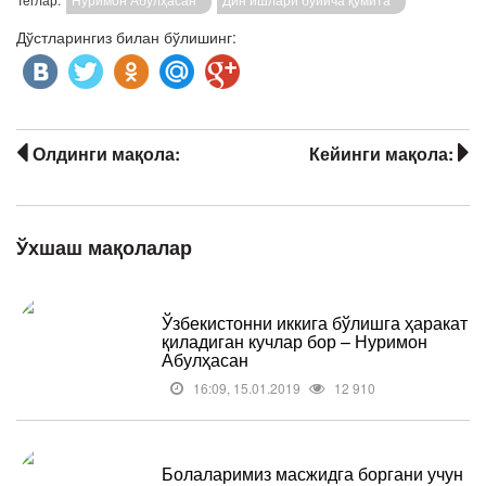
Дўстларингиз билан бўлишинг:
Олдинги мақола:
Кейинги мақола:
Ўхшаш мақолалар
Ўзбекистонни иккига бўлишга ҳаракат
қиладиган кучлар бор – Нуримон
Абулҳасан
16:09, 15.01.2019
12 910
Болаларимиз масжидга боргани учун