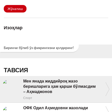
Жўнатиш
Изоҳлар
Биринчи бўлиб ўз фикрингизни қолдиринг!
ТАВСИЯ
Мен янада жиддийроқ жазо
беришларига ҳам қарши бўлмасдим
– Аҳмаджонов
Спорт
ОФК Одил Аҳмедовни жазолади