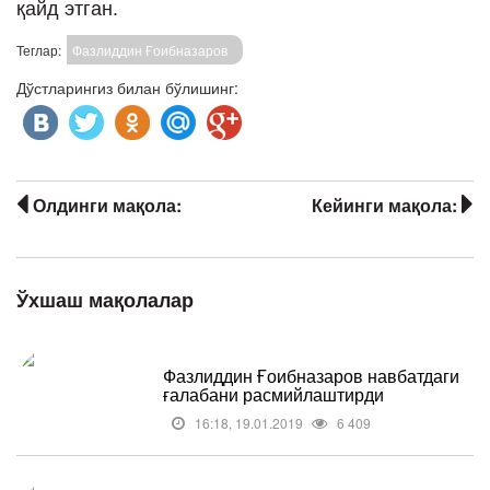
қайд этган.​
Теглар:
Фазлиддин Ғоибназаров
Дўстларингиз билан бўлишинг:
Олдинги мақола:
Кейинги мақола:
Ўхшаш мақолалар
Фазлиддин Ғоибназаров навбатдаги
ғалабани расмийлаштирди
16:18, 19.01.2019
6 409