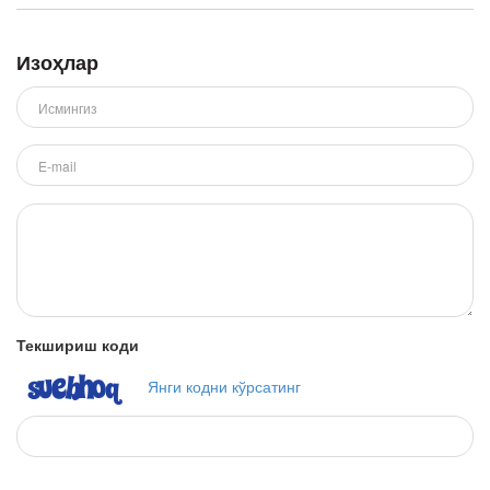
Изоҳлар
Текшириш коди
Янги кодни кўрсатинг