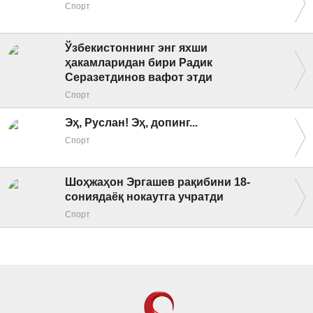
Спорт
Ўзбекистоннинг энг яхши
ҳакамларидан бири Радик
Серазетдинов вафот этди
Спорт
Эҳ, Руслан! Эҳ, допинг...
Спорт
Шоҳжаҳон Эргашев рақибини 18-
сониядаёқ нокаутга учратди
Спорт