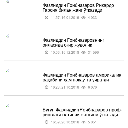
Фазлиддин Ғоибназаров Рикардо
Гарсия билан жанг ўтказади
11:57, 16.01.2019
4 033
Фазлиддин Ғоибназаровнинг
оиласида оғир жудолик
10:06, 15.12.2018
31 596
Фазлиддин Ғоибназаров америкалик
рақибини ҳам нокаутга учратди
16:23, 21.10.2018
6 076
Бугун Фазлиддин Ғоибназаров проф-
рингдаги олтинчи жангини ўтказади
16:59, 20.10.2018
5 051