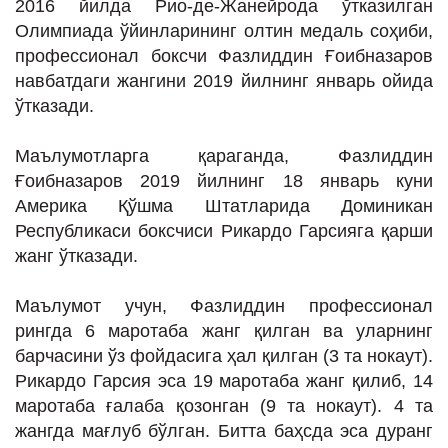
2016 йилда Рио-де-Жанейрода ўтказилган
ИНТЕРВЬЮ
Олимпиада ўйинларининг олтин медаль соҳиби,
ЛОЙИҲАЛАР
профессионал боксчи Фазлиддин Ғоибназаров
навбатдаги жангини 2019 йилнинг январь ойида
Таҳлил
ўтказади.
Саломатлик
Маълумотларга қараганда, Фазлиддин
Бу қизиқ
Ғоибназаров 2019 йилнинг 18 январь куни
Реклама
Америка Қўшма Штатларида Доминикан
Республикаси боксчиси Рикардо Гарсияга қарши
СПОРТ
жанг ўтказади.
ТЕХНОЛОГИЯ
Маълумот учун, Фазлиддин профессионал
рингда 6 маротаба жанг қилган ва уларнинг
барчасини ўз фойдасига ҳал қилган (3 та нокаут).
Рикардо Гарсия эса 19 маротаба жанг қилиб, 14
маротаба ғалаба қозонган (9 та нокаут). 4 та
жангда мағлуб бўлган. Битта баҳсда эса дуранг