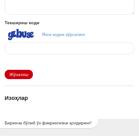
Текшириш коди
Янги кодни кўрсатинг
Жўнатиш
Изоҳлар
Биринчи бўлиб ўз фикрингизни қолдиринг!