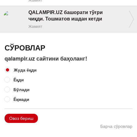
QALAMPIR.UZ башорати тўғри
чиқди. Тошматов ишдан кетди
Жамият
СЎРОВЛАР
qalampir.uz сайтини баҳоланг!
Жуда ёқди
Ёқди
Бўлади
Ёқмади
Овоз бериш
Барча сўровлар