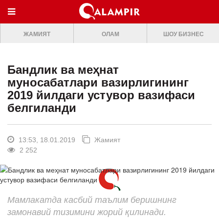
МЕНЮ
ЖАМИЯТ
ОЛАМ
ШОУ БИЗНЕС
ONLINE TV
БОШ САХИФА
Бандлик ва меҳнат
ЖАМИЯТ
муносабатлари вазирлигининг
2019 йилдаги устувор вазифаси
ОЛАМ
белгиланди
ШОУ-БИЗНЕС
Премьера
13:53, 18.01.2019
Жамият
2 252
Мусиқа
Клип
Кино
Мамлакатда касбий таълим беришнинг
Театр
замонавий тизимини жорий қилинади.