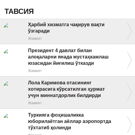
ТАВСИЯ
Ҳарбий хизматга чақирув вақти
ўзгаради
Жамият
Президент 4 давлат билан
алоқаларни янада мустаҳкамлаш
юзасидан йиғилиш ўтказди
Жамият
Лола Каримова отасининг
хотирасига кўрсатилган ҳурмат
учун миннатдорлик билдирди
Жамият
Туркияга фоҳишаликка
юборилаётган аёллар аэропортда
тўхтатиб қолинди
Жамият