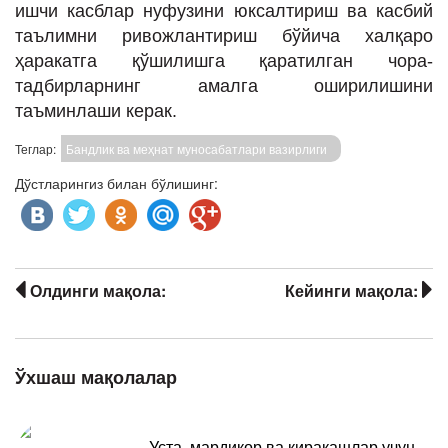
ишчи касблар нуфузини юксалтириш ва касбий
таълимни ривожлантириш бўйича халқаро
ҳаракатга қўшилишга қаратилган чора-
тадбирларнинг амалга оширилишини
таъминлаши керак.
Теглар:
Бандлик ва меҳнат муносабатлари вазирлиги
Дўстларингиз билан бўлишинг:
Олдинги мақола:
Кейинги мақола:
Ўхшаш мақолалар
Уста, мардикор ва киракашлар учун