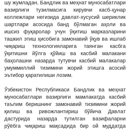
шу жумладан, Бандлик ва меҳнат муносабатлари
вазирлиги тузилмасига кирувчи касб-ҳунар
коллежлари негизида давлат-хусусий шериклик
шартлари асосида банд бўлмаган аҳоли ва
ишсиз фуқаролар учун ўқитиш марказларини
ташкил этиш ҳисобига замонавий ўқув ва ишлаб
чиқариш технологияларига таянган касбга
ўқитишни йўлга қўйиш ва касбий малакани
баҳолашни назарда тутувчи касбий малакалар
умуммиллий тизимини жорий этишга асосий
эътибор қаратилиши лозим.
Ўзбекистон Республикаси Бандлик ва меҳнат
муносабатлари вазирлиги мамлакатда касбий
таълим беришнинг замонавий тизимини жорий
қилиш ва ривожлантириш бўйича Давлат
дастурида назарда тутилган вазифаларни
рўёбга чиқариш мақсадида бир ой муддатда