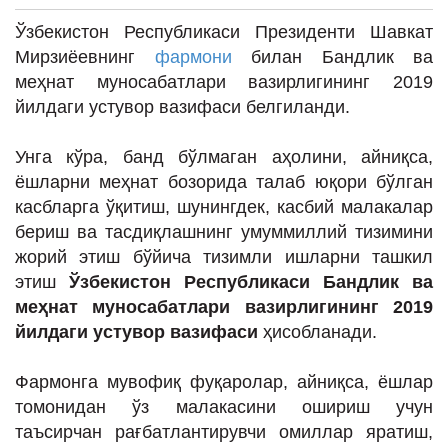
ИНТЕРВЬЮ
Ўзбекистон Республикаси Президенти Шавкат
ЛОЙИҲАЛАР
Мирзиёевнинг
фармони
билан Бандлик ва
меҳнат муносабатлари вазирлигининг 2019
Таҳлил
йилдаги устувор вазифаси белгиланди.
Саломатлик
Унга кўра, банд бўлмаган аҳолини, айниқса,
Бу қизиқ
ёшларни меҳнат бозорида талаб юқори бўлган
Реклама
касбларга ўқитиш, шунингдек, касбий малакалар
бериш ва тасдиқлашнинг умуммиллий тизимини
СПОРТ
жорий этиш бўйича тизимли ишларни ташкил
ТЕХНОЛОГИЯ
этиш
Ўзбекистон Республикаси Бандлик ва
меҳнат муносабатлари вазирлигининг 2019
йилдаги устувор вазифаси
ҳисобланади.
Фармонга мувофиқ фуқаролар, айниқса, ёшлар
томонидан ўз малакасини ошириш учун
таъсирчан рағбатлантирувчи омиллар яратиш,