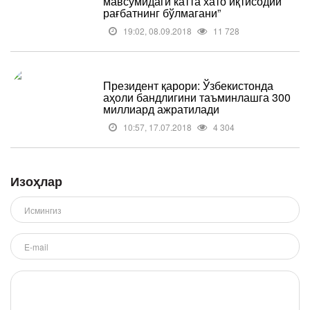
мавсумидаги катта хато иқтисодий
рағбатнинг бўлмагани”
19:02, 08.09.2018
11 728
Президент қарори: Ўзбекистонда
аҳоли бандлигини таъминлашга 300
миллиард ажратилади
10:57, 17.07.2018
4 304
Изоҳлар