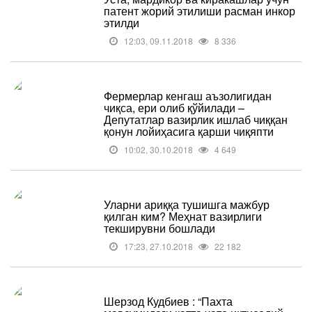
патент жорий этилиши расман инкор
этилди
12:03, 09.11.2018
8 336
Фермерлар кенгаш аъзолигидан
чиқса, ери олиб қўйилади –
Депутатлар вазирлик ишлаб чиққан
қонун лойиҳасига қарши чиқяпти
10:02, 30.10.2018
4 649
Уларни ариққа тушишга мажбур
қилган ким? Меҳнат вазирлиги
текширувни бошлади
17:23, 27.10.2018
22 182
Шерзод Кудбиев : “Пахта