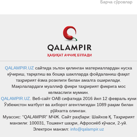
Барча сўровлар
QALAMPIR.UZ
сайтида эълон қилинган материаллардан нусха
кўчириш, тарқатиш ва бошқа шаклларда фойдаланиш фақат
таҳририят ёзма розилиги билан амалга оширилади.
Мақолалардаги муаллиф фикри таҳририят фикрига мос
келмаслиги мумкин.
QALAMPIR.UZ
. Веб-сайт ОАВ сифатида 2016 йил 12 февраль куни
Ўзбекистон матбуот ва ахборот агентлигидан 1089 рақам билан
рўйхатга олинган.
Муассис: “QALAMPIR” МЧЖ. Сайт раҳбари: Шайхов Қ. Таҳририят
манзили: 100031, Тошкент шаҳри, Афросиёб кўчаси, 2-уй.
Электрон манзил:
info@qalampir.uz