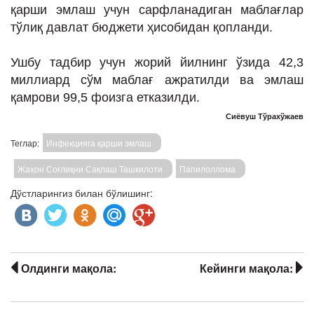
қарши эмлаш учун сарфланадиган маблағлар
тўлиқ давлат бюджети ҳисобидан қопланди.
Ушбу тадбир учун жорий йилнинг ўзида 42,3
миллиард сўм маблағ ажратилди ва эмлаш
қамрови 99,5 фоизга етказилди.
Сиёвуш Тўрахўжаев
Теглар:
Инфекцияга қарши эмлаш
Жаҳон Соғлиқни Сақлаш Ташкилоти
Папилоллома
Дўстларингиз билан бўлишинг:
Олдинги мақола:
Кейинги мақола: