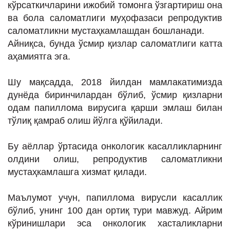
кўрсаткичларини ижобий томонга ўзгартириш она
ИНТЕРВЬЮ
ва бола саломатлиги муҳофазаси репродуктив
ЛОЙИҲАЛАР
саломатликни мустаҳкамлашдан бошланади.
Айниқса, бунда ўсмир қизлар саломатлиги катта
Таҳлил
аҳамиятга эга.
Саломатлик
Шу мақсадда, 2018 йилдан мамлакатимизда
Бу қизиқ
дунёда биринчилардан бўлиб, ўсмир қизларни
Реклама
одам папиллома вирусига қарши эмлаш билан
тўлиқ қамраб олиш йўлга қўйилади.
СПОРТ
ТЕХНОЛОГИЯ
Бу аёллар ўртасида онкологик касалликларнинг
олдини олиш, репродуктив саломатликни
мустаҳкамлашга хизмат қилади.
Маълумот учун, папиллома вирусли касаллик
бўлиб, унинг 100 дан ортиқ тури мавжуд. Айрим
кўринишлари эса онкологик хасталикларни