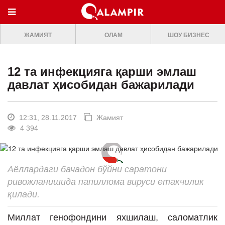
МЕНЮ
ЖАМИЯТ
ОЛАМ
ШОУ БИЗНЕС
ONLINE TV
БОШ САХИФА
12 та инфекцияга қарши эмлаш
ЖАМИЯТ
давлат ҳисобидан бажарилади
ОЛАМ
ШОУ-БИЗНЕС
12:31, 28.11.2017
Жамият
4 394
Премьера
Мусиқа
Аёллардаги бачадон бўйни саратони
Клип
ривожланишида папиллома вируси етакчилик
Кино
қилади.
Театр
Миллат генофондини яхшилаш, саломатлик