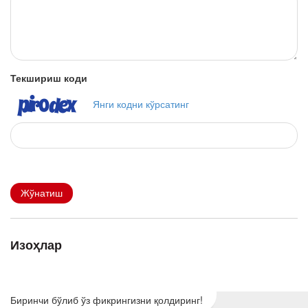
Текшириш коди
Янги кодни кўрсатинг
Жўнатиш
Изоҳлар
Биринчи бўлиб ўз фикрингизни қолдиринг!