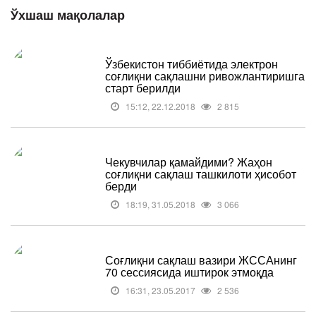
Ўхшаш мақолалар
Ўзбекистон тиббиётида электрон
соғлиқни сақлашни ривожлантиришга
старт берилди
15:12, 22.12.2018
2 815
Чекувчилар қамайдими? Жаҳон
соғлиқни сақлаш ташкилоти ҳисобот
берди
18:19, 31.05.2018
3 066
Соғлиқни сақлаш вазири ЖССАнинг
70 сессиясида иштирок этмоқда
16:31, 23.05.2017
2 536