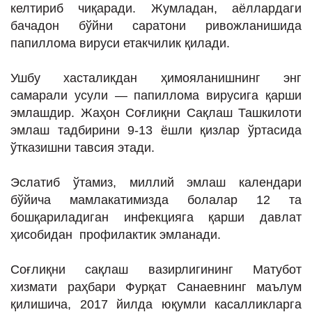
келтириб чиқаради. Жумладан, аёллардаги
бачадон бўйни саратони ривожланишида
папиллома вируси етакчилик қилади.
Ушбу хасталикдан ҳимояланишнинг энг
самарали усули — папиллома вирусига қарши
эмлашдир. Жаҳон Соғлиқни Сақлаш Ташкилоти
эмлаш тадбирини 9-13 ёшли қизлар ўртасида
ўтказишни тавсия этади.
Эслатиб ўтамиз, миллий эмлаш календари
бўйича мамлакатимизда болалар 12 та
бошқариладиган инфекцияга қарши давлат
ҳисобидан профилактик эмланади.
Соғлиқни сақлаш вазирлигининг Матубот
хизмати раҳбари Фурқат Санаевнинг маълум
қилишича, 2017 йилда юқумли касалликларга