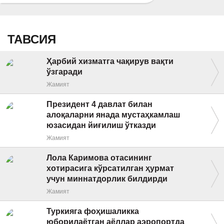
ТАВСИЯ
Ҳарбий хизматга чақирув вақти
ўзгаради
Жамият
Президент 4 давлат билан
алоқаларни янада мустаҳкамлаш
юзасидан йиғилиш ўтказди
Жамият
Лола Каримова отасининг
хотирасига кўрсатилган ҳурмат
учун миннатдорлик билдирди
Жамият
Туркияга фоҳишаликка
юборилаётган аёллар аэропортда