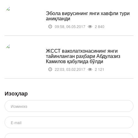
Эбола вирусининг янги хавфли тури
аниқланди
09:58, 06.05.2017
2 840
ЖССТ ваколатхонасининг янги
тайинланган раҳбари Абдулазиз
Камилов қабулида бўлди
22:03, 03.02.2017
2 121
Изоҳлар