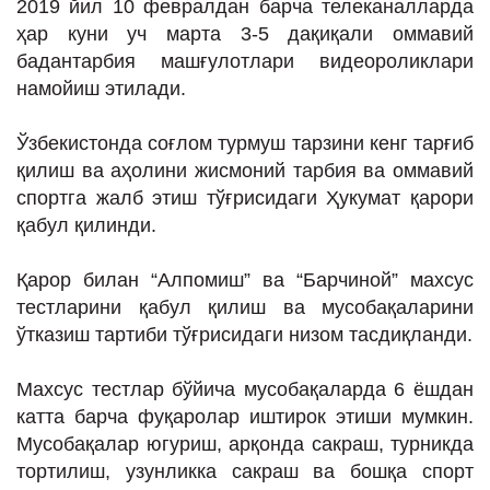
2019 йил 10 февралдан барча телеканалларда
ИНТЕРВЬЮ
ҳар куни уч марта 3-5 дақиқали оммавий
ЛОЙИҲАЛАР
бадантарбия машғулотлари видеороликлари
намойиш этилади.
Таҳлил
Саломатлик
Ўзбекистонда соғлом турмуш тарзини кенг тарғиб
қилиш ва аҳолини жисмоний тарбия ва оммавий
Бу қизиқ
спортга жалб этиш тўғрисидаги Ҳукумат қарори
Реклама
қабул қилинди.
СПОРТ
Қарор билан “Алпомиш” ва “Барчиной” махсус
ТЕХНОЛОГИЯ
тестларини қабул қилиш ва мусобақаларини
ўтказиш тартиби тўғрисидаги низом тасдиқланди.
Махсус тестлар бўйича мусобақаларда 6 ёшдан
катта барча фуқаролар иштирок этиши мумкин.
Мусобақалар югуриш, арқонда сакраш, турникда
тортилиш, узунликка сакраш ва бошқа спорт