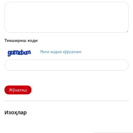
Текшириш коди
Янги кодни кўрсатинг
Жўнатиш
Изоҳлар