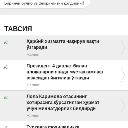
Биринчи бўлиб ўз фикрингизни қолдиринг!
ТАВСИЯ
Ҳарбий хизматга чақирув вақти
ўзгаради
Жамият
Президент 4 давлат билан
алоқаларни янада мустаҳкамлаш
юзасидан йиғилиш ўтказди
Жамият
Лола Каримова отасининг
хотирасига кўрсатилган ҳурмат
учун миннатдорлик билдирди
Жамият
Туркияга фоҳишаликка