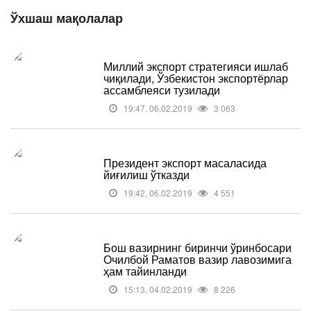
Ўхшаш мақолалар
Миллий экспорт стратегияси ишлаб
чиқилади, Ўзбекистон экспортёрлар
ассамблеяси тузилади
19:47, 06.02.2019
3 063
Президент экспорт масаласида
йиғилиш ўтказди
19:42, 06.02.2019
4 551
Бош вазирнинг биринчи ўринбосари
Очилбой Раматов вазир лавозимига
ҳам тайинланди
15:13, 04.02.2019
8 226