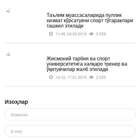
Таълим муассасаларида пуллик
хизмат кўрсатувчи спорт тўгараклари
ташкил этилади
11:49, 04.02.2019
3 559
Жисмоний тарбия ва спорт
университетига халқаро тренер ва
ўқитувчилар жалб этилади
14:12, 17.01.2019
2 255
Изоҳлар