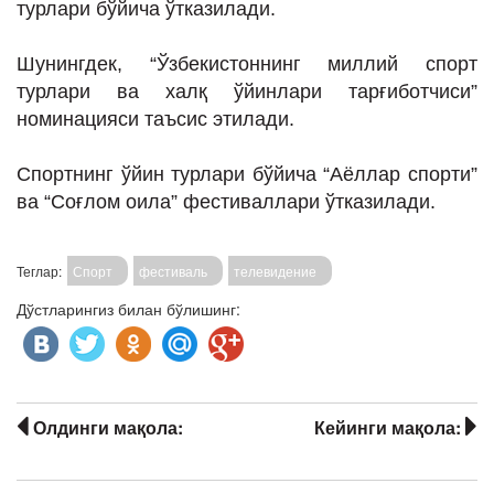
турлари бўйича ўтказилади.
Шунингдек, “Ўзбекистоннинг миллий спорт
турлари ва халқ ўйинлари тарғиботчиси”
номинацияси таъсис этилади.
Спортнинг ўйин турлари бўйича “Аёллар спорти”
ва “Соғлом оила” фестиваллари ўтказилади.
Теглар:
Спорт
фестиваль
телевидение
Дўстларингиз билан бўлишинг:
Олдинги мақола:
Кейинги мақола: