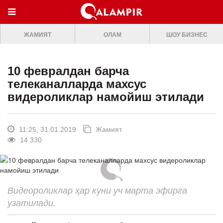
МЕНЮ
ЖАМИЯТ
ОЛАМ
ШОУ БИЗНЕС
ONLINE TV
БОШ САХИФА
10 февралдан барча
ЖАМИЯТ
телеканалларда махсус
видероликлар намойиш этилади
ОЛАМ
ШОУ-БИЗНЕС
11:25, 31.01.2019
Жамият
Премьера
14 330
Мусиқа
Клип
Видеороликлар ҳар куни уч марта эфирга
Кино
узатилади.
Театр