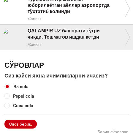
юборилаётган аёллар аэропортда
тўхтатиб қолинди
Жамият
QALAMPIR.UZ башорати тўғри
чиқди. Тошматов ишдан кетди
Жамият
СЎРОВЛАР
Сиз қайси яхна ичимликларни ичасиз?
Rс cola
Pepsi cola
Coca cola
Овоз бериш
Барча сўровлар