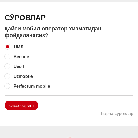
СЎРОВЛАР
Қайси мобил оператор хизматидан
фойдаланасиз?
UMS
Beeline
Ucell
Uzmobile
Perfectum mobile
Овоз бериш
Барча сўровлар