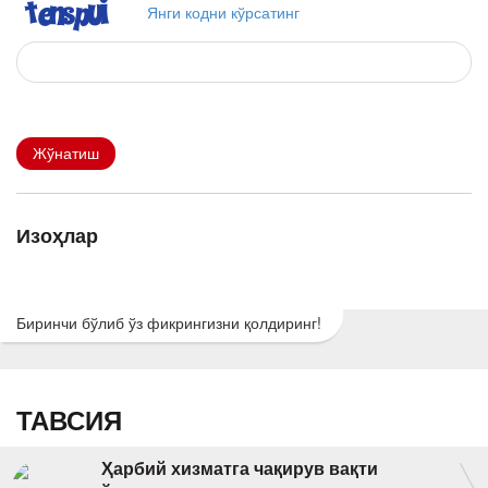
Янги кодни кўрсатинг
Жўнатиш
Изоҳлар
Биринчи бўлиб ўз фикрингизни қолдиринг!
ТАВСИЯ
Ҳарбий хизматга чақирув вақти