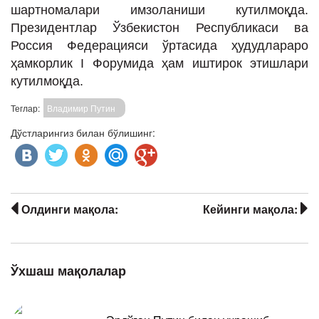
шартномалари имзоланиши кутилмоқда.
Президентлар Ўзбекистон Республикаси ва
Россия Федерацияси ўртасида ҳудудлараро
ҳамкорлик I Форумида ҳам иштирок этишлари
кутилмоқда.
Теглар:
Владимир Путин
Дўстларингиз билан бўлишинг:
Олдинги мақола:
Кейинги мақола:
Ўхшаш мақолалар