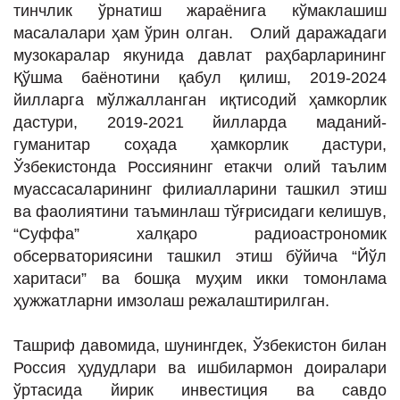
тинчлик ўрнатиш жараёнига кўмаклашиш
масалалари ҳам ўрин олган. Олий даражадаги
музокаралар якунида давлат раҳбарларининг
Қўшма баёнотини қабул қилиш, 2019-2024
йилларга мўлжалланган иқтисодий ҳамкорлик
дастури, 2019-2021 йилларда маданий-
гуманитар соҳада ҳамкорлик дастури,
Ўзбекистонда Россиянинг етакчи олий таълим
муассасаларининг филиалларини ташкил этиш
ва фаолиятини таъминлаш тўғрисидаги келишув,
“Суффа” халқаро радиоастрономик
обсерваториясини ташкил этиш бўйича “Йўл
харитаси” ва бошқа муҳим икки томонлама
ҳужжатларни имзолаш режалаштирилган.
Ташриф давомида, шунингдек, Ўзбекистон билан
Россия ҳудудлари ва ишбилармон доиралари
ўртасида йирик инвестиция ва савдо