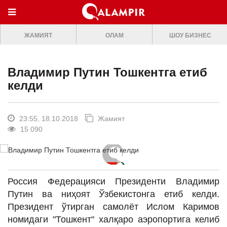
МЕНЮ
ЖАМИЯТ
ОЛАМ
ШОУ БИЗНЕС
ONLINE TV
БОШ САХИФА
Владимир Путин Тошкентга етиб
ЖАМИЯТ
келди
ОЛАМ
ШОУ-БИЗНЕС
23:55, 18.10.2018
Жамият
15 090
Премьера
Мусиқа
Клип
Россия Федерацияси Президенти Владимир
Путин ва ниҳоят Ўзбекистонга етиб келди.
Кино
Президент ўтирган самолёт Ислом Каримов
Театр
номидаги "Тошкент" халқаро аэропортига келиб