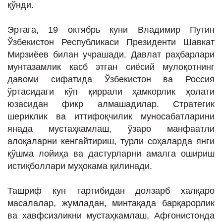
қўнди.
ИНТЕРВЬЮ
ЛОЙИҲАЛАР
Эртага, 19 октябрь куни Владимир Путин
Ўзбекистон Республикаси Президенти Шавкат
Таҳлил
Мирзиёев билан учрашади. Давлат раҳбарлари
Саломатлик
мунтазамлик касб этган сиёсий мулоқотнинг
давоми сифатида Ўзбекистон ва Россия
Бу қизиқ
ўртасидаги кўп қиррали ҳамкорлик ҳолати
Реклама
юзасидан фикр алмашадилар. Стратегик
шериклик ва иттифоқчилик муносабатларини
СПОРТ
янада мустаҳкамлаш, ўзаро манфаатли
ТЕХНОЛОГИЯ
алоқаларни кенгайтириш, турли соҳаларда янги
қўшма лойиҳа ва дастурларни амалга ошириш
истиқболлари муҳокама қилинади.
Ташриф кун тартибидан долзарб халқаро
масалалар, жумладан, минтақада барқарорлик
ва хавфсизликни мустаҳкамлаш, Афғонистонда