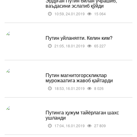
Эрдўған Путин билан учрашиб,
ваъдасини эслатиб қўйди
10:59, 24.01.2019
15 064
Путин уйланяпти. Келин ким?
21:05, 18.01.2019
65 227
Путин магнитогорскликлар
мурожаатига жавоб қайтарди
18:53, 16.01.2019
8 026
Путинга ҳужум тайёрлаган шахс
ушланди
17:04, 16.01.2019
27 809