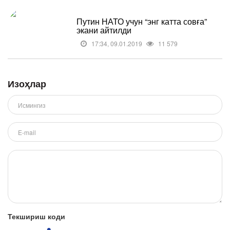
Путин НАТО учун “энг катта совға”
экани айтилди
17:34, 09.01.2019
11 579
Изоҳлар
Текшириш коди