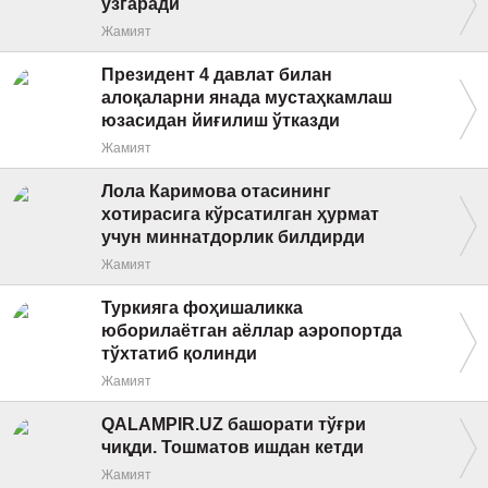
ўзгаради
Жамият
Президент 4 давлат билан
алоқаларни янада мустаҳкамлаш
юзасидан йиғилиш ўтказди
Жамият
Лола Каримова отасининг
хотирасига кўрсатилган ҳурмат
учун миннатдорлик билдирди
Жамият
Туркияга фоҳишаликка
юборилаётган аёллар аэропортда
тўхтатиб қолинди
Жамият
QALAMPIR.UZ башорати тўғри
чиқди. Тошматов ишдан кетди
Жамият