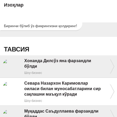
Изоҳлар
Биринчи бўлиб ўз фикрингизни қолдиринг!
ТАВСИЯ
Хонанда Дилсўз яна фарзандли
бўлди
Шоу-бизнес
Севара Назархон Каримовлар
оиласи билан муносабатларини сир
сақлашни маъқул кўради
Шоу-бизнес
Муқаддас Саъдуллаева фарзандли
бўлди