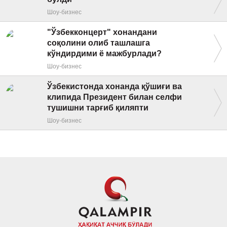
Шоу-бизнес
"Ўзбекконцерт" хонандани
соқолини олиб ташлашга
кўндирдими ё мажбурлади?
Шоу-бизнес
Ўзбекистонда хонанда қўшиғи ва
клипида Президент билан селфи
тушишни тарғиб қиляпти
Шоу-бизнес