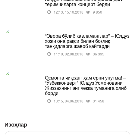
теримчиларга концерт берди
12:13, 15.10.2018
9 850
“Овора бўлиб кавламанглар” – Юлдуз
ҳожи она рақси билан боғлиқ
танқидларга жавоб қайтарди
11:10, 02.08.2018
36 395
Осмонга чиқсанг ҳам ерни унутма! –
“Ўзбекконцерт” Юлдуз Усмоновани
Жиззахнинг энг чекка туманига олиб
борди
13:15, 04.06.2018
31 458
Изоҳлар