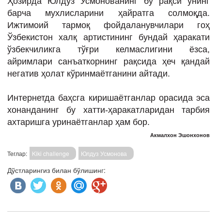
Ҳозирда Юлдуз Усмонованинг бу рақси унинг
барча мухлисларини ҳайратга солмоқда.
Ижтимоий тармоқ фойдаланувчилари гоҳ
Ўзбекистон халқ артистининг бундай ҳаракати
ўзбекчиликга тўғри келмаслигини ёзса,
айримлари санъаткорнинг рақсида ҳеч қандай
негатив ҳолат кўринмаётганини айтади.
Интернетда баҳсга киришаётганлар орасида эса
хонанданинг бу хатти-ҳаракатларидан тарбия
ахтаришга уринаётганлар ҳам бор.
Акмалхон Эшонхонов
Теглар:
Kiki challenge
Юлдуз Усмонова
Дўстларингиз билан бўлишинг: