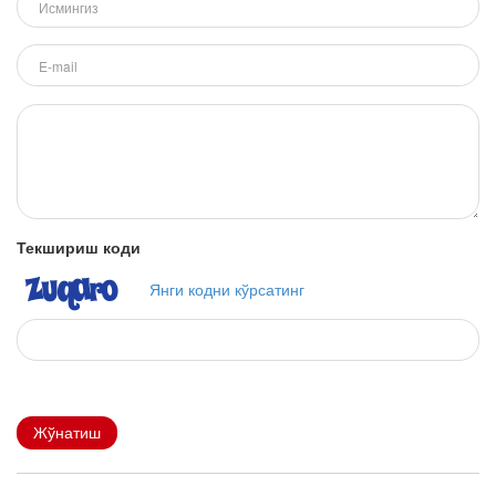
Текшириш коди
Янги кодни кўрсатинг
Жўнатиш