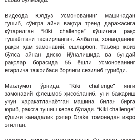
сабаб бўлмоқда.
Видеода Юлдуз Усмонованинг машинадан
тушиб, сўнгра айни вақтда тренд даражасига
кўтарилган “Kiki challenge” қўшиғига рақс
тушаётгани тасвирланган. Албатта, хонанданинг
рақси ҳам замонавий, ёшларбоп. Таъбир жоиз
бўлса айнан диско йўналишида ва бундай
рақслар борасида 55 ёшли Усмонованинг
етарлича тажрибаси борлиги сезилиб турибди.
Маълумот ўрнида, “Kiki challenge” янги
замонавий флешмоб ҳисобланиб, уни бажариш
учун ҳаракатланаётган машина билан бирга
юриб, рақсга тушиш керак бўлади. “Kiki challenge”
қўшиғи канадалик рэпер Drake томонидан ижро
этилган.