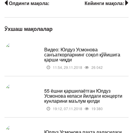
Олдинги мақола:
Кейинги мақола:
Ўхшаш мақолалар
Видео: Юлдуз Усмонова
санъаткорларнинг соқол қўйишига
қарши чиқди
11:54, 29.11.2018
26 042
55 ёшни қаршилаётган Юлдуз
Усмонова келаси йилдаги концерти
кунларини маълум қилди
19:12, 07.11.2018
19 380
Юлдуз Усмонова пахта даласидаги