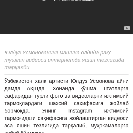
ИНТЕРВЬЮ
ЛОЙИҲАЛАР
Таҳлил
Саломатлик
Бу қизиқ
Юлдуз Усмонованинг машина олдида рақс
тушган видеоси интернетда яшин тезлигида
Реклама
тарқалди.
СПОРТ
Ўзбекистон халқ артисти Юлдуз Усмонова айни
ТЕХНОЛОГИЯ
дамда АҚШда. Хонанда қўшма штатларга
сафаридан турли фото ва видеоларни ижтимоий
тармоқлардаги шахсий саҳифасига жойлаб
бормоқда. Унинг Instagram ижтимоий
тармоғидаги саҳифасига жойлаштирган видеоси
эса яшин тезлигида тарқалиб, муҳокамаларга