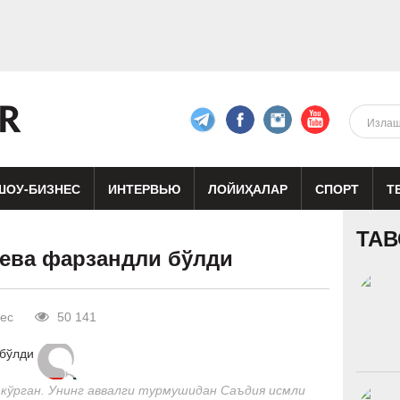
ШОУ-БИЗНЕС
ИНТЕРВЬЮ
ЛОЙИҲАЛАР
СПОРТ
Т
изиқ
Кино
Реклама
Театр
ТАВ
ева фарзандли бўлди
ес
50 141
 кўрган. Унинг аввалги турмушидан Саъдия исмли