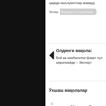
ҳақида маълумотлар мавжуд.
Теглар:
Муқаддас Саъдуллаева
Олдинги мақола:
Бой ва камбағални фақат пул
ажратмайди – Эксперт
Ўхшаш мақолалар