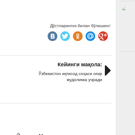
Дўстларингиз билан бўлишинг:
Кейинги мақола:
Ўзбекистон иқтисод соҳаси оғир
жудоликка учради