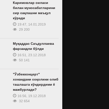
Каримовлар оиласи
билан муносабатларини
сир сақлашни маъқул
кўради
19:47, 14.01.2019
29 200
Муқаддас Саъдуллаева
фарзандли бўлди
16:51, 23.12.2018
50 141
"Ўзбекконцерт"
хонандани соқолини олиб
ташлашга кўндирдими ё
мажбурлади?
16:56, 19.12.2018
32 654