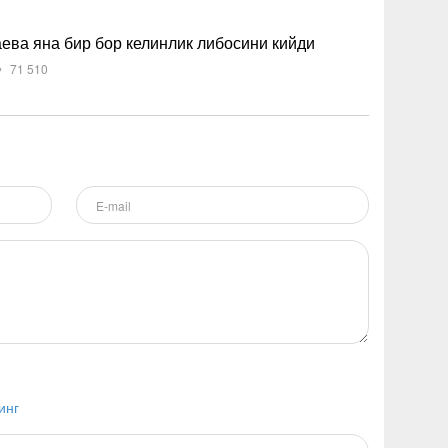
ва яна бир бор келинлик либосини кийди
71 510
инг