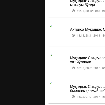
Муқаддас Саъдулла
маълум бўлди
16:21, 30.12.2018
Актриса Муқаддас 
18:14, 28.11.2018
Муқаддас Саъдуллае
хат йўллади
13:07, 30.01.2017
Муқаддас Саъдулла
ёмонлик қилмайлик
15:02, 07.01.2017