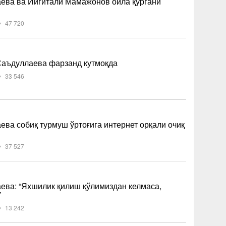
ева ва Йигитали Мамажонов оила қургани
47 720
Саъдуллаева фарзанд кутмоқда
33 546
ва собиқ турмуш ўртоғига интернет орқали очиқ
37 527
ева: “Яхшилик қилиш қўлимиздан келмаса,
”
13 242