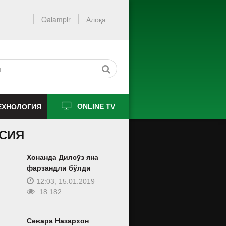
Qalampir
Алоқа
ЕХНОЛОГИЯ
ONLINE TV
СИЯ
Хонанда Дилсўз яна
фарзандли бўлди
12:03, 15.01.2019
18 182
Севара Назархон