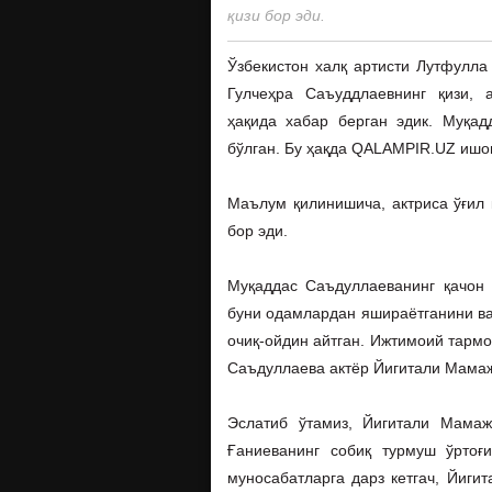
қизи бор эди.
Ўзбекистон халқ артисти Лутфулла
Гулчеҳра Саъуддлаевнинг қизи, 
ҳақида хабар берган эдик. Муқад
бўлган. Бу ҳақда QALAMPIR.UZ ишо
Маълум қилинишича, актриса ўғил 
бор эди.
Муқаддас Саъдуллаеванинг қачон 
буни одамлардан яшираётганини ва
очиқ-ойдин айтган. Ижтимоий тармо
Саъдуллаева актёр Йигитали Мамаж
Эслатиб ўтамиз, Йигитали Мамаж
Ғаниеванинг собиқ турмуш ўртоғ
муносабатларга дарз кетгач, Йигит