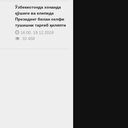
Ўзбекистонда хонанда
қўшиғи ва клипида
Президент билан селфи
тушишни тарғиб қиляпти
16:00, 19.12.2018
32 458