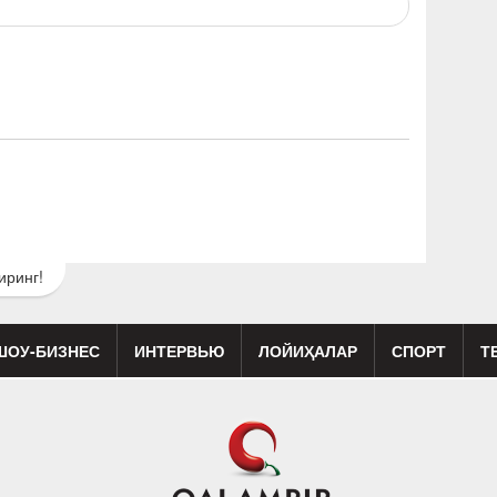
иринг!
ШОУ-БИЗНЕС
ИНТЕРВЬЮ
ЛОЙИҲАЛАР
СПОРТ
Т
изиқ
Кино
Реклама
Театр