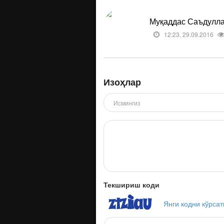
Муқаддас Саъдуллае
12:23, 29.09.2016
Изоҳлар
Текшириш коди
Янги кодни кўрсат