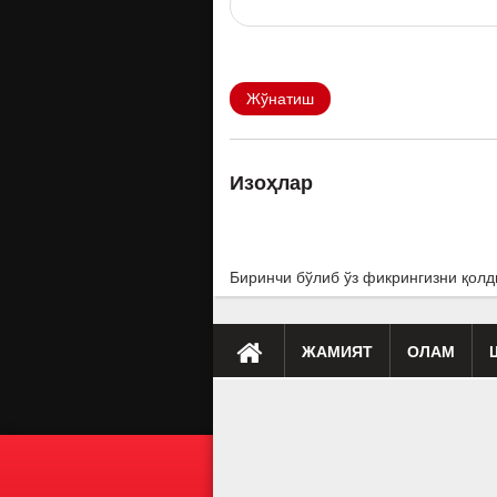
Жўнатиш
Изоҳлар
Биринчи бўлиб ўз фикрингизни қолд
ЖАМИЯТ
ОЛАМ
Премьера
Таҳлил
Саломатлик
Мусиқа
Клип
Бу қ