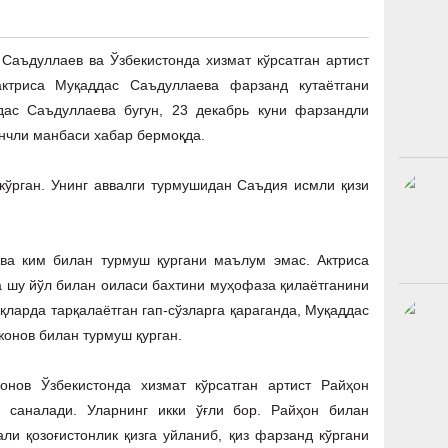
 Саъдуллаев ва Ўзбекистонда хизмат кўрсатган артист
актриса Муқаддас Саъдуллаева фарзанд кутаётгани
дас Саъдуллаева бугун, 23 декабрь куни фарзандли
нчли манбаси хабар бермоқда.
кўрган. Унинг аввалги турмушидан Саъдия исмли қизи
ва ким билан турмуш қургани маълум эмас. Актриса
 шу йўл билан оиласи бахтини муҳофаза қилаётганини
қларда тарқалаётган гап-сўзларга қараганда, Муқаддас
онов билан турмуш қурган.
онов Ўзбекистонда хизмат кўрсатган артист Райҳон
и саналади. Уларнинг икки ўғли бор. Райҳон билан
али қозоғистонлик қизга уйланиб, қиз фарзанд кўргани