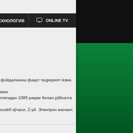
ЕХНОЛОГИЯ
ONLINE TV
а фойдаланиш фақат таҳририят ёзма
мкин.
тлигидан 1089 рақам билан рўйхатга
сиёб кўчаси, 2-уй. Электрон манзил: