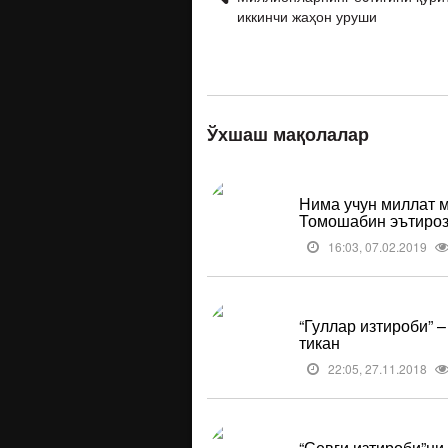
иккинчи жаҳон уруши
Ўхшаш мақолалар
Нима учун миллат м
Томошабин эътиро
16:03, 07.02.2019
“Гуллар изтироби” 
тикан
22:05, 27.11.2018
“Севги изтироби”ни 