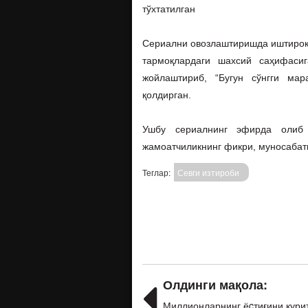
тўхтатилган
Сериални овозлаштиришда иштирок 
тармоқлардаги шахсий саҳифасиг
жойлаштириб, “Бугун сўнгги мар
қолдирган.
Ушбу сериалнинг эфирда олиб
жамоатчиликнинг фикри, муносабат
Теглар:
Севги изтироби
Олдинги мақола:
Миллионларнинг ёcтиғини қури