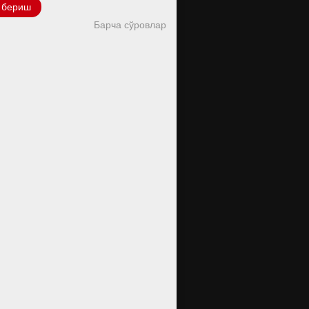
 бериш
Барча сўровлар