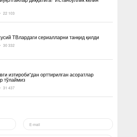
22 103
усий ТВлардаги сериалларни танқид қилди
30 332
вги изтироби”дан орттирилган асоратлар
р тўлаймиз
31 437