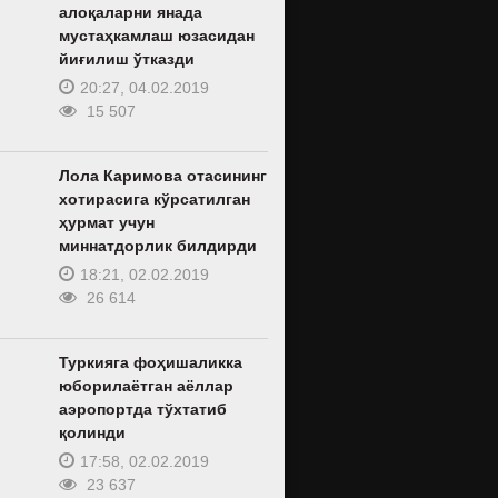
алоқаларни янада
мустаҳкамлаш юзасидан
йиғилиш ўтказди
20:27, 04.02.2019
15 507
Лола Каримова отасининг
хотирасига кўрсатилган
ҳурмат учун
миннатдорлик билдирди
18:21, 02.02.2019
26 614
Туркияга фоҳишаликка
юборилаётган аёллар
аэропортда тўхтатиб
қолинди
17:58, 02.02.2019
23 637