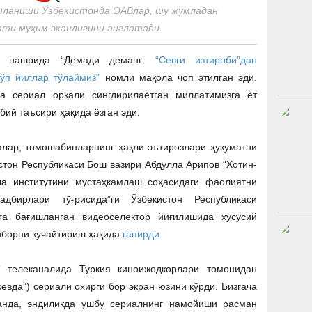
шланиши Ўзбекистонда ОАВлар, шу жумладан
ти муҳим эканлигини англатади.
нет нашрида “Демади деманг:
“Севги изтироби”дан
кўп йиллар тўлаймиз”
номли мақола чоп этилган эди.
 сериал орқали сингдирилаётган миллатимизга ёт
бий таъсири ҳақида ёзган эди.
лар, томошабинларнинг ҳақли эътирозлари ҳукуматни
стон Республикаси Бош вазири Абдулла Арипов “Хотин-
ла институтини мустаҳкамлаш соҳасидаги фаолиятни
адбирлари тўғрисида”ги Ўзбекистон Республикаси
а бағишланган видеоселектор йиғилишида хусусий
иборни кучайтириш ҳақида
гапирди.
 телеканалида Туркия киноижодкорлари томонидан
севда”) сериали охирги бор экран юзини кўрди. Бизгача
ганда, эндиликда ушбу сериалнинг намойиши расман