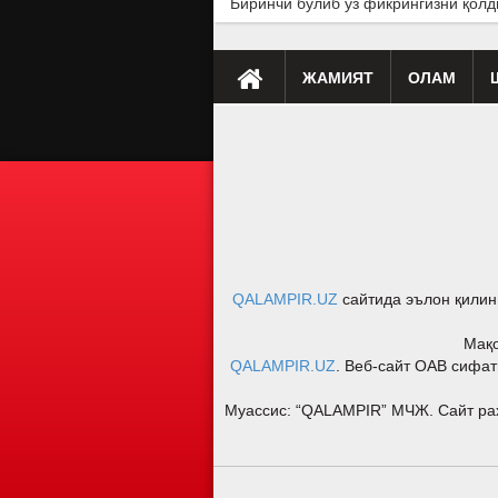
Биринчи бўлиб ўз фикрингизни қолд
ЖАМИЯТ
ОЛАМ
Премьера
Таҳлил
Саломатлик
Мусиқа
Клип
Бу қ
QALAMPIR.UZ
сайтида эълон қилин
Мақо
QALAMPIR.UZ
. Веб-сайт ОАВ сифат
Муассис: “QALAMPIR” МЧЖ. Сайт раҳб