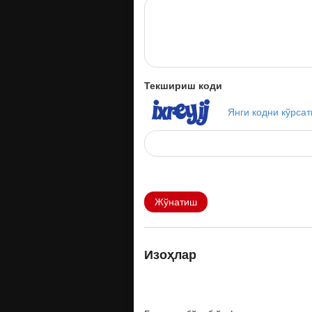
Текшириш коди
Янги кодни кўрсат
Жўнатиш
Изоҳлар