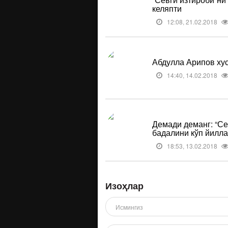
келяпти
12:08, 21.02.2018
Абдулла Арипов хус
14:40, 14.02.2018
Демади деманг: “Се
бадалини кўп йилла
18:53, 13.02.2018
Изоҳлар