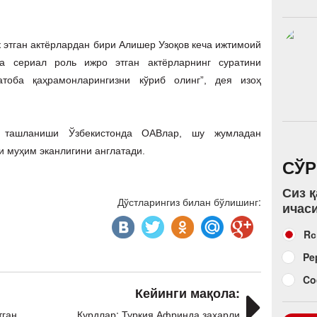
этган актёрлардан бири Алишер Узоқов кеча ижтимоий
а сериал роль ижро этган актёрларнинг суратини
атоба қаҳрамонларингизни кўриб олинг”, дея изоҳ
 ташланиши Ўзбекистонда ОАВлар, шу жумладан
и муҳим эканлигини англатади.
СЎ
Сиз 
Дўстларингиз билан бўлишинг:
ичас
Rс
Pe
Co
Кейинги мақола:
тган
Курдлар: Туркия Афринда заҳарли