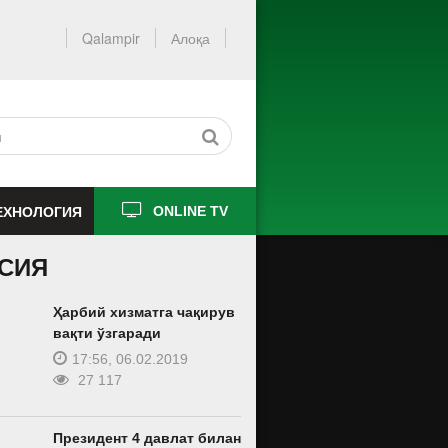
Qalampir
Алоқа
ЕХНОЛОГИЯ
ONLINE TV
СИЯ
Ҳарбий хизматга чақирув
вақти ўзгаради
17:56, 06.02.2019
27 117
Президент 4 давлат билан