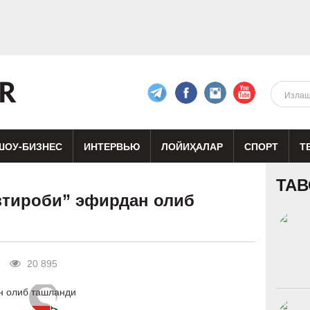
ШОУ-БИЗНЕС
ИНТЕРВЬЮ
ЛОЙИҲАЛАР
СПОРТ
Т
изиқ
Кино
Реклама
Театр
ТАВ
зтироби” эфирдан олиб
20 895