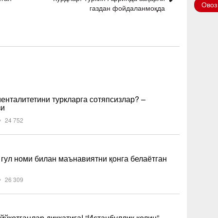
Овоз
газдан фойдаланмоқда
енталитетини туркларга сотяпсизлар? –
зи
24 752
– гул номи билан маънавиятни қонга белаётган
26 309
йўқотганлар диққатига! “Истанбуллик келин”