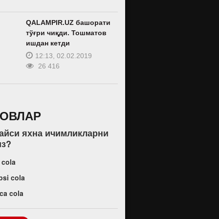
QALAMPIR.UZ башорати
тўғри чиқди. Тошматов
ишдан кетди
12:13, 02.02.2019
26 416
РОВЛАР
қайси яхна ичимликларни
из?
 cola
psi cola
ca cola