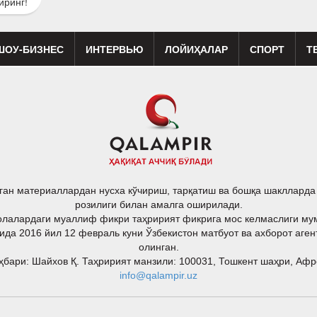
иринг!
ШОУ-БИЗНЕС
ИНТЕРВЬЮ
ЛОЙИҲАЛАР
СПОРТ
Т
изиқ
Кино
Реклама
Театр
ган материаллардан нусха кўчириш, тарқатиш ва бошқа шакллард
розилиги билан амалга оширилади.
лалардаги муаллиф фикри таҳририят фикрига мос келмаслиги му
ида 2016 йил 12 февраль куни Ўзбекистон матбуот ва ахборот аген
олинган.
ари: Шайхов Қ. Таҳририят манзили: 100031, Тошкент шаҳри, Афро
info@qalampir.uz