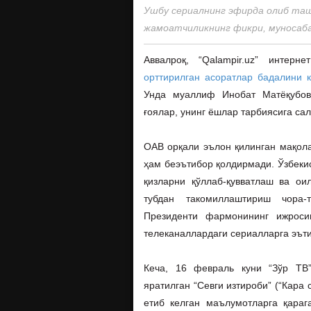
Ушбу сериалнинг эфирда олиб та
жамоатчиликнинг фикри, муносаба
Аввалроқ, “Qalampir.uz” интер
орттирилган асоратлар бадалини 
Унда муаллиф Инобат Матёқубова
ғоялар, унинг ёшлар тарбиясига сал
ОАВ орқали эълон қилинган мақола
ҳам беэътибор қолдирмади. Ўзбеки
қизларни қўллаб-қувватлаш ва ои
тубдан такомиллаштириш чора-т
Президенти фармонининг ижросиг
телеканаллардаги сериалларга эът
Кеча, 16 февраль куни “Зўр ТВ”
яратилган “Севги изтироби” (“Кара 
етиб келган маълумотларга қара