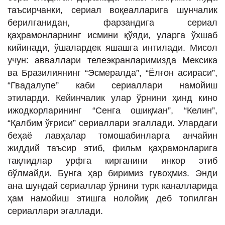
таъсирчанки, сериал воқеалларига шунчалик
берилганидан, фарзандига сериал
қаҳрамонларнинг исмини қўяди, уларга ўхшаб
кийинади, ўшалардек яшашга интилади. Мисол
учун: авваллари телеэкранларимизда Мексика
ва Бразилиянинг “Эсмералда”, “Ёлғон асираси”,
“Гвадалупе” каби сериаллари намойиш
этиларди. Кейинчалик улар ўрнини ҳинд кино
ижодкорларининг “Сенга ошиқман”, “Келин”,
“Қалбим ўғриси” сериаллари эгаллади. Улардаги
беҳаё лавҳалар томошабинларга анчайин
жиддий таъсир этиб, фильм қаҳрамонларига
тақлидлар урфга кирганини инкор этиб
бўлмайди. Бунга ҳар биримиз гувоҳмиз. Энди
ана шундай сериаллар ўрнини турк каналларида
ҳам намойиш этишга нолойиқ деб топилган
сериаллари эгаллади.