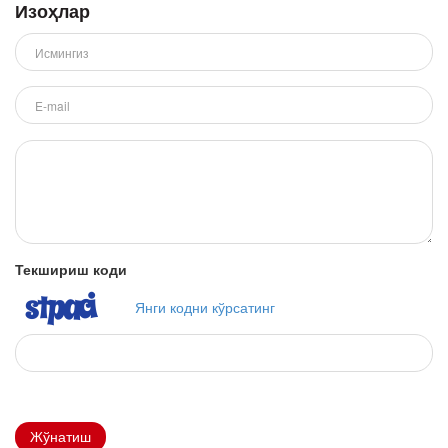
Изоҳлар
Текшириш коди
Янги кодни кўрсатинг
Жўнатиш