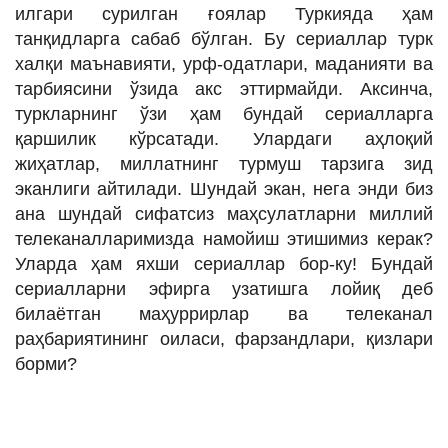
илгари сурилган ғоялар Туркияда ҳам
танқидларга сабаб бўлган. Бу сериаллар турк
халқи маънавияти, урф-одатлари, маданияти ва
тарбиясини ўзида акс эттирмайди. Аксинча,
туркларнинг ўзи ҳам бундай сериалларга
қаршилик кўрсатади. Улардаги аҳлоқий
жиҳатлар, миллатнинг турмуш тарзига зид
эканлиги айтилади. Шундай экан, нега энди биз
ана шундай сифатсиз маҳсулатларни миллий
телеканалларимизда намойиш этишимиз керак?
Уларда ҳам яхши сериаллар бор-ку! Бундай
сериалларни эфирга узатишга лойиқ деб
билаётган маҳуррирлар ва телеканал
раҳбариятининг оиласи, фарзандлари, қизлари
борми?