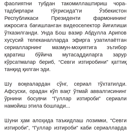
фаолиятни тубдан такомиллаштириш чора-
тадбирлари тўғрисида”ги Ўзбекистон
Республикаси Президенти фармонининг
ижросига бағишланган видеоселектор йиғилиши
ўтказилганди. Унда Бош вазир Абдулла Арипов
хусусий телеканалларда эфирга узатилаётган
сериалларнинг мазмун-моҳиятига эътибор
қаратиш бўйича мутасаддиларга зарур
кўрсатмалар бериб, “Севги изтиробини” қаттиқ
танқид қилган эди.
Шу воқеалардан сўнг, сериал тўхтатилди.
Афсуски, орадан кўп вақт ўтмай аввалгисининг
ўрнини босувчи “Гуллар изтироби” сериали
намойиш этила бошлади...
Шуни ҳам алоҳида таъкидлаш лозимки, “Севги
изтироби”, “Гуллар изтироби” каби сериалларда