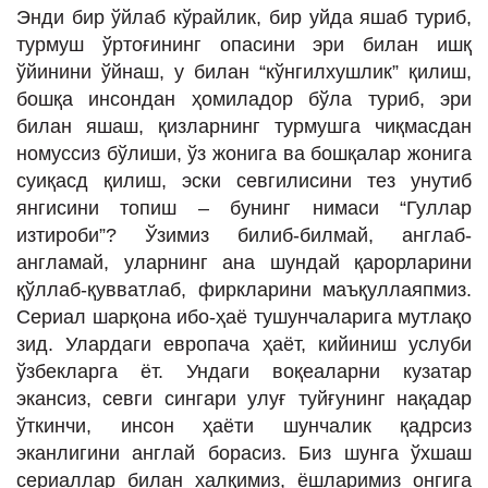
Энди бир ўйлаб кўрайлик, бир уйда яшаб туриб,
турмуш ўртоғининг опасини эри билан ишқ
ўйинини ўйнаш, у билан “кўнгилхушлик” қилиш,
бошқа инсондан ҳомиладор бўла туриб, эри
билан яшаш, қизларнинг турмушга чиқмасдан
номуссиз бўлиши, ўз жонига ва бошқалар жонига
суиқасд қилиш, эски севгилисини тез унутиб
янгисини топиш – бунинг нимаси “Гуллар
изтироби”? Ўзимиз билиб-билмай, англаб-
англамай, уларнинг ана шундай қарорларини
қўллаб-қувватлаб, фиркларини маъқуллаяпмиз.
Сериал шарқона ибо-ҳаё тушунчаларига мутлақо
зид. Улардаги европача ҳаёт, кийиниш услуби
ўзбекларга ёт. Ундаги воқеаларни кузатар
экансиз, севги сингари улуғ туйғунинг нақадар
ўткинчи, инсон ҳаёти шунчалик қадрсиз
эканлигини англай борасиз. Биз шунга ўхшаш
сериаллар билан халқимиз, ёшларимиз онгига