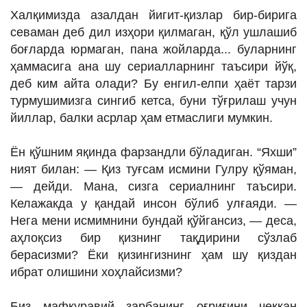
Халқимизда азалдан йигит-қизлар бир-бирига
севаман деб дил изҳори қилмаган, қўл ушлашиб
боғларда юрмаган, пана жойларда... буларнинг
ҳаммасига ана шу сериалларнинг таъсири йўқ,
деб ким айта олади? Бу енгил-елпи ҳаёт тарзи
турмушимизга сингиб кетса, буни тўғрилаш учун
йиллар, балки асрлар ҳам етмаслиги мумкин.
Ён қўшним яқинда фарзандли бўладиган. “Яхши”
ният билан: — Қиз туғсам исмини Гулру қўяман,
— дейди. Мана, сизга сериалнинг таъсири.
Келажакда у қандай инсон бўлиб улғаяди. —
Нега мени исмимнини бундай қўйгансиз, — деса,
аҳлоқсиз бир қизнинг тақдирини сўзлаб
берасизми? Ёки қизингизнинг ҳам шу қиздан
ибрат олишини хоҳлайсизми?
Биз мафкуравий зарбанинг оғриғини чеккан