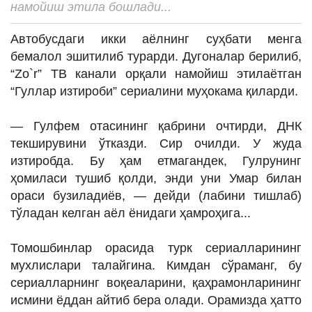
намойиш этила бошлади...
ИНТЕРВЬЮ
ЛОЙИҲАЛАР
Автобусдаги икки аёлнинг суҳбати менга
бемалол эшитилиб турарди. Дугоналар берилиб,
Таҳлил
“Zo`r” ТВ канали орқали намойиш этилаётган
Саломатлик
“Гуллар изтироби” сериалини муҳокама қиларди.
Бу қизиқ
— Гулфем отасининг қабрини очтирди, ДНК
Реклама
текширувини ўтказди. Сир очилди. У жуда
изтиробда. Бу ҳам етмагандек, Гулрунинг
СПОРТ
ҳомиласи тушиб қолди, энди уни Умар билан
ТЕХНОЛОГИЯ
ораси бузиладиёв, — дейди (лабини тишлаб)
тўладан келган аёл ёнидаги ҳамроҳига...
Томошбинлар орасида турк сериалларининг
мухлислари талайгина. Кимдан сўраманг, бу
сериалларнинг воқеаларини, қаҳрамонларининг
исмини ёддан айтиб бера олади. Орамизда ҳатто