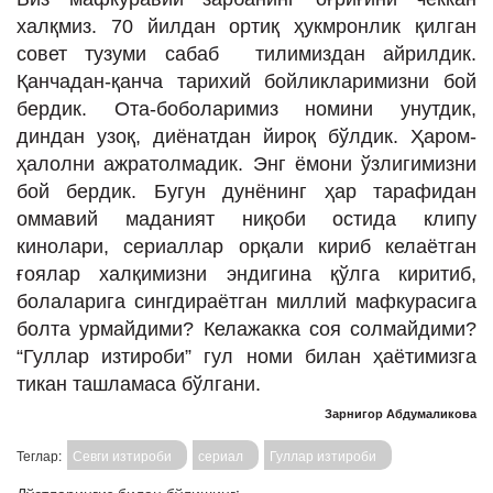
халқмиз. 70 йилдан ортиқ ҳукмронлик қилган
совет тузуми сабаб тилимиздан айрилдик.
Қанчадан-қанча тарихий бойликларимизни бой
бердик. Ота-боболаримиз номини унутдик,
диндан узоқ, диёнатдан йироқ бўлдик. Ҳаром-
ҳалолни ажратолмадик. Энг ёмони ўзлигимизни
бой бердик. Бугун дунёнинг ҳар тарафидан
оммавий маданият ниқоби остида клипу
кинолари, сериаллар орқали кириб келаётган
ғоялар халқимизни эндигина қўлга киритиб,
болаларига сингдираётган миллий мафкурасига
болта урмайдими? Келажакка соя солмайдими?
“Гуллар изтироби” гул номи билан ҳаётимизга
тикан ташламаса бўлгани.
Зарнигор Абдумаликова
Теглар:
Севги изтироби
сериал
Гуллар изтироби