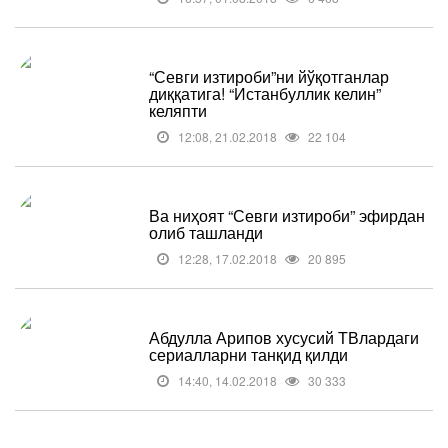
“Севги изтироби”ни йўқотганлар
диққатига! “Истанбуллик келин”
келяпти
12:08, 21.02.2018
22 104
Ва ниҳоят “Севги изтироби” эфирдан
олиб ташланди
12:28, 17.02.2018
20 895
Абдулла Арипов хусусий ТВлардаги
сериалларни танқид қилди
14:40, 14.02.2018
30 333