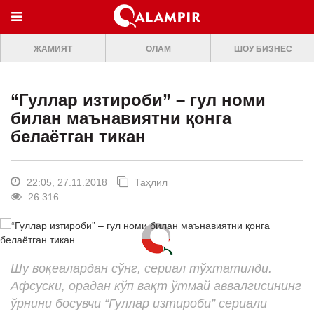
МЕНЮ
ЖАМИЯТ
ОЛАМ
ШОУ БИЗНЕС
ONLINE TV
БОШ САХИФА
“Гуллар изтироби” – гул номи
ЖАМИЯТ
билан маънавиятни қонга
белаётган тикан
ОЛАМ
ШОУ-БИЗНЕС
22:05, 27.11.2018
Таҳлил
Премьера
26 316
Мусиқа
Клип
Шу воқеалардан сўнг, сериал тўхтатилди.
Кино
Афсуски, орадан кўп вақт ўтмай аввалгисининг
Театр
ўрнини босувчи “Гуллар изтироби” сериали