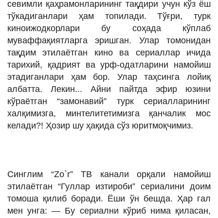
севимли қаҳрамонларининг тақдири учун кўз ёш
тўкадиганлари ҳам топилади. Тўғри, турк
киноижодкорлари бу соҳада кўплаб
муваффақиятларга эришган. Улар томонидан
тақдим этилаётган кино ва сериаллар ичида
тарихий, қадрият ва урф-одатларини намойиш
этадиганлари ҳам бор. Улар таҳсинга лойиқ
албатта. Лекин... Айни пайтда эфир юзини
кўраётган “замонавий” турк сериалларининг
халқимизга, минтелитетимизга қанчалик мос
келади?! Ҳозир шу ҳақида сўз юритмоқчимиз.
Синглим “Zo`r” ТВ канали орқали намойиш
этилаётган “Гуллар изтироби” сериалини доим
томоша қилиб боради. Ёши ўн бешда. Ҳар гал
мен унга: — Бу сериални кўриб нима қиласан,