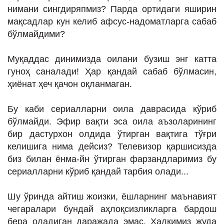
нимани сингдиряпмиз? Парда ортидаги яширин
мақсадлар кун келиб афсус-надоматларга сабаб
бўлмайдими?
Муқаддас динимизда оилани бузиш энг катта
гуноҳ саналади! Ҳар қандай сабаб бўлмасин,
ҳиёнат ҳеч қачон оқланмаган.
Бу каби сериалларни оила даврасида кўриб
бўлмайди. Эфир вақти эса оила аъзоларининг
бир дастурхон олдида ўтирган вақтига тўғри
келишига нима дейсиз? Телевизор қаршисизда
биз билан ёнма-йн ўтирган фарзандларимиз бу
сериалларни кўриб қандай тарбия олади...
Шу ўринда айтиш жоизки, ёшларнинг маънавият
чегаралари бундай аҳлоқсизликларга бардош
бера оладиган даражада эмас. Халқимиз жуда