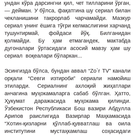
ундан кўра дарсингни қил, чет тилларини ўрган,
— дейман. У бўлса, фақатгина шу сериал билан
чекланишини такрорлаб чарчамайди. Мазкур
сериал унинг ёшига тўғри келмаслигини харчанд
тушунтирмай, фойдаси йўқ. Билганидан
қолмайди. Бу ҳам етмагандек, мактабда
дугоналари ўртасидаги асосий мавзу ҳам шу
сериал воқеалари бўларкан...
Эсингизда бўлса, бундан аввал “Zo`r TV” канали
орқали “Севги изтироби” сериали намойиш
этиларди. Сериалнинг ахлоқий жиҳатлари
анчагина муҳокамаларга сабаб бўлган. Ҳатто,
Ҳукумат даражасида муҳокама қилинди.
Ўзбекистон Республикаси Бош вазири Абдулла
Арипов раислигида Вазирлар Маҳкамасида
“Хотин-қизларни қўллаб-қувватлаш ва оила
институтини мустаҳкамлаш соҳасидаги