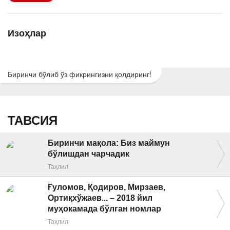
Изоҳлар
Биринчи бўлиб ўз фикрингизни қолдиринг!
ТАВСИЯ
Биринчи мақола: Биз маймун
бўлишдан чарчадик
Таҳлил
Ғуломов, Қодиров, Мирзаев,
Ортиқхўжаев... – 2018 йил
муҳокамада бўлган номлар
Таҳлил