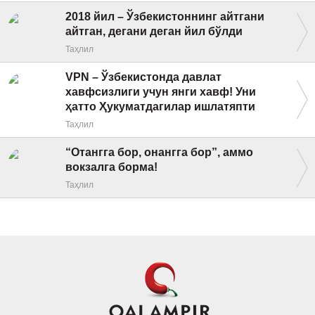
2018 йил – Ўзбекистоннинг айтгани
айтган, дегани деган йил бўлди
Таҳлил
VPN – Ўзбекистонда давлат
хавфсизлиги учун янги хавф! Уни
ҳатто Ҳукуматдагилар ишлатяпти
Таҳлил
“Отангга бор, онангга бор”, аммо
вокзалга борма!
Таҳлил