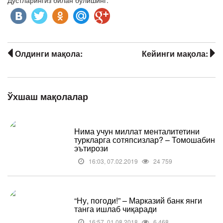
Дўстларингиз билан бўлишинг:
Олдинги мақола:
Кейинги мақола:
Ўхшаш мақолалар
Нима учун миллат менталитетини
туркларга сотяпсизлар? – Томошабин
эътирози
16:03, 07.02.2019
24 759
“Ну, погоди!” – Марказий банк янги
танга ишлаб чиқаради
16:57, 01.08.2018
6 468