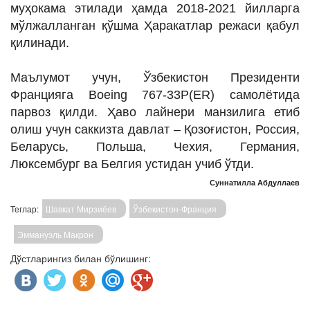
муҳокама этилади ҳамда 2018-2021 йилларга
мўлжалланган қўшма Ҳаракатлар режаси қабул
қилинади.
Маълумот учун, Ўзбекистон Президенти
Францияга Boeing 767-33P(ER) самолётида
парвоз қилди. Ҳаво лайнери манзилига етиб
олиш учун саккизта давлат – Қозоғистон, Россия,
Беларусь, Польша, Чехия, Германия,
Люксембург ва Белгия устидан учиб ўтди.
Суннатилла Абдуллаев
Теглар:
Шавкат Мирзиёев
Ўзбекистон-Франция
Эммануэль Макрон
Дўстларингиз билан бўлишинг: