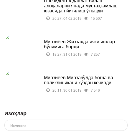
Президент 4 давлат билан
алоқаларни янада мустаҳкамлаш
юзасидан йиғилиш ўтказди
20:27, 04.02.2019
15 507
Мирзиёев Жиззахда ички ишлар
бўлимига борди
18:27, 31.01.2019
7 257
Мирзиёев Мирзачўлда боғча ва
поликлиникани кўздан кечирди
20:11, 30.01.2019
7 546
Изоҳлар