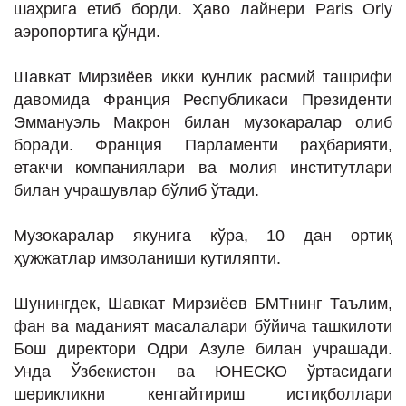
шаҳрига етиб борди. Ҳаво лайнери Paris Orly
ИНТЕРВЬЮ
аэропортига қўнди.
ЛОЙИҲАЛАР
Шавкат Мирзиёев икки кунлик расмий ташрифи
Таҳлил
давомида Франция Республикаси Президенти
Саломатлик
Эммануэль Макрон билан музокаралар олиб
боради. Франция Парламенти раҳбарияти,
Бу қизиқ
етакчи компаниялари ва молия институтлари
Реклама
билан учрашувлар бўлиб ўтади.
СПОРТ
Музокаралар якунига кўра, 10 дан ортиқ
ТЕХНОЛОГИЯ
ҳужжатлар имзоланиши кутиляпти.
Шунингдек, Шавкат Мирзиёев БМТнинг Таълим,
фан ва маданият масалалари бўйича ташкилоти
Бош директори Одри Азуле билан учрашади.
Унда Ўзбекистон ва ЮНЕСКО ўртасидаги
шерикликни кенгайтириш истиқболлари