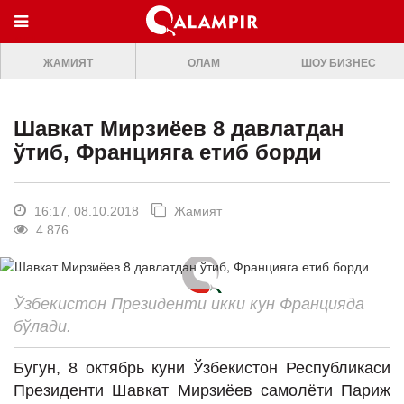
МЕНЮ
ЖАМИЯТ
ОЛАМ
ШОУ БИЗНЕС
ONLINE TV
БОШ САХИФА
Шавкат Мирзиёев 8 давлатдан
ЖАМИЯТ
ўтиб, Францияга етиб борди
ОЛАМ
ШОУ-БИЗНЕС
16:17, 08.10.2018
Жамият
4 876
Премьера
Мусиқа
Ўзбекистон Президенти икки кун Францияда
Клип
бўлади.
Кино
Бугун, 8 октябрь куни Ўзбекистон Республикаси
Театр
Президенти Шавкат Мирзиёев самолёти Париж