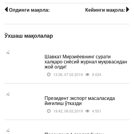
Олдинги мақола:
Кейинги мақола:
Ўхшаш мақолалар
Шавкат Мирзиёевнинг сурати
халқаро сиёсий журнал муқовасидан
жой олди!
13:36, 07.02.2019
9 024
Президент экспорт масаласида
йиғилиш ўтказди
19:42, 06.02.2019
4 551