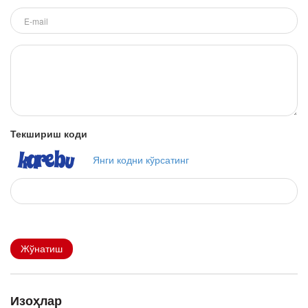
Текшириш коди
Янги кодни кўрсатинг
Жўнатиш
Изоҳлар