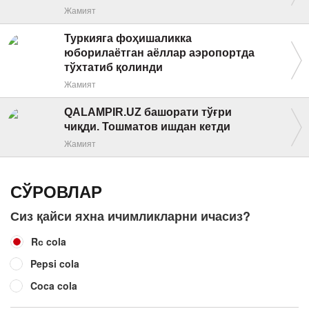
Жамият
Туркияга фоҳишаликка
юборилаётган аёллар аэропортда
тўхтатиб қолинди
Жамият
QALAMPIR.UZ башорати тўғри
чиқди. Тошматов ишдан кетди
Жамият
СЎРОВЛАР
Сиз қайси яхна ичимликларни ичасиз?
Rс cola
Pepsi cola
Coca cola