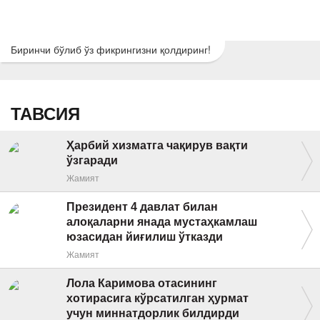
Биринчи бўлиб ўз фикрингизни қолдиринг!
ТАВСИЯ
Ҳарбий хизматга чақирув вақти
ўзгаради
Жамият
Президент 4 давлат билан
алоқаларни янада мустаҳкамлаш
юзасидан йиғилиш ўтказди
Жамият
Лола Каримова отасининг
хотирасига кўрсатилган ҳурмат
учун миннатдорлик билдирди