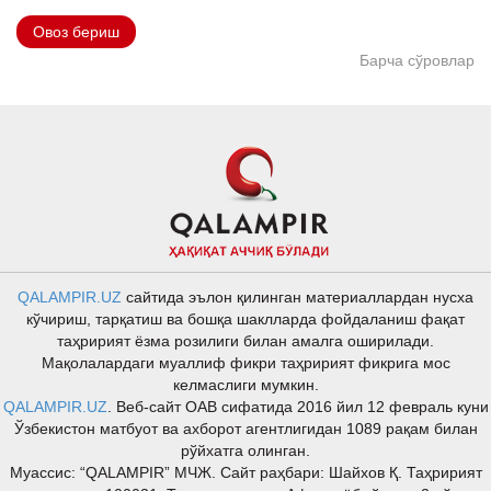
Овоз бериш
Барча сўровлар
QALAMPIR.UZ
сайтида эълон қилинган материаллардан нусха
кўчириш, тарқатиш ва бошқа шаклларда фойдаланиш фақат
таҳририят ёзма розилиги билан амалга оширилади.
Мақолалардаги муаллиф фикри таҳририят фикрига мос
келмаслиги мумкин.
QALAMPIR.UZ
. Веб-сайт ОАВ сифатида 2016 йил 12 февраль куни
Ўзбекистон матбуот ва ахборот агентлигидан 1089 рақам билан
рўйхатга олинган.
Муассис: “QALAMPIR” МЧЖ. Сайт раҳбари: Шайхов Қ. Таҳририят