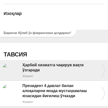
Изоҳлар
Биринчи бўлиб ўз фикрингизни қолдиринг!
ТАВСИЯ
Ҳарбий хизматга чақирув вақти
ўзгаради
Жамият
Президент 4 давлат билан
алоқаларни янада мустаҳкамлаш
юзасидан йиғилиш ўтказди
Жамият