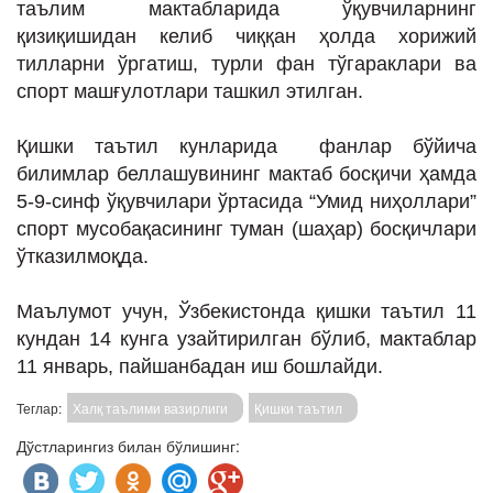
таълим мактабларида ўқувчиларнинг
қизиқишидан келиб чиққан ҳолда хорижий
тилларни ўргатиш, турли фан тўгараклари ва
спорт машғулотлари ташкил этилган.
Қишки таътил кунларида фанлар бўйича
билимлар беллашувининг мактаб босқичи ҳамда
5-9-синф ўқувчилари ўртасида “Умид ниҳоллари”
спорт мусобақасининг туман (шаҳар) босқичлари
ўтказилмоқда.
Маълумот учун, Ўзбекистонда қишки таътил 11
кундан 14 кунга узайтирилган бўлиб, мактаблар
11 январь, пайшанбадан иш бошлайди.
Теглар:
Халқ таълими вазирлиги
Қишки таътил
Дўстларингиз билан бўлишинг: