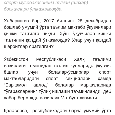
спорт мусобақасининг туман (шаҳар)
ИНТЕРВЬЮ
босқичлари ўтказилмоқда.
ЛОЙИҲАЛАР
Хабарингиз бор, 2017 йилнинг 28 декабридан
Таҳлил
бошлаб умумий ўрта таълим мактаби ўқувчилари
Саломатлик
қишки таътилга чиқди. Хўш, ўқувчилар қишки
таътилни қандай ўтказмоқда? Улар учун қандай
Бу қизиқ
шароитлар яратилган?
Реклама
Ўзбекистон Республикаси Халқ таълими
СПОРТ
вазирлиги томонидан таътил кунларида ўқувчи-
ТЕХНОЛОГИЯ
ёшлар учун болалар-ўсмирлар спорт
мактабларидаги спорт секциялари ҳамда
“Баркамол авлод” болалар марказларида
тўгаракларнинг тўлиқ ишлаши таъминланди, деб
хабар бермоқда вазирлик Матбуот хизмати.
Қолаверса, республикадаги барча умумий ўрта