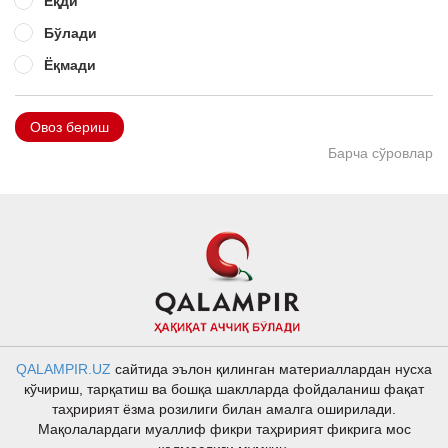
Ёқди
Бўлади
Ёқмади
Овоз бериш
Барча сўровлар
QALAMPIR.UZ
сайтида эълон қилинган материаллардан нусха
кўчириш, тарқатиш ва бошқа шаклларда фойдаланиш фақат
таҳририят ёзма розилиги билан амалга оширилади.
Мақолалардаги муаллиф фикри таҳририят фикрига мос