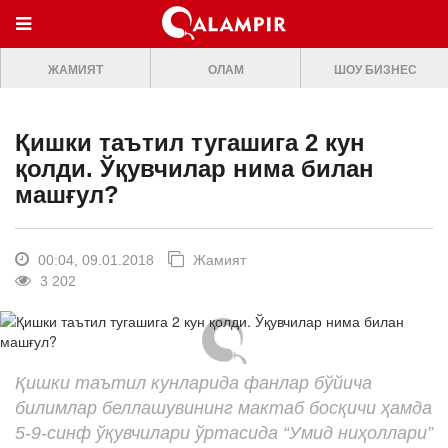
МЕНЮ
ЖАМИЯТ
ОЛАМ
ШОУ БИЗНЕС
ONLINE TV
БОШ САХИФА
Қишки таътил тугашига 2 кун
ЖАМИЯТ
қолди. Ўқувчилар нима билан
машғул?
ОЛАМ
ШОУ-БИЗНЕС
00:04, 09.01.2018
Жамият
Премьера
3 202
Мусиқа
Клип
Қишки таътил кунларида фанлар бўйича
Кино
билимлар беллашувининг мактаб босқичи ҳамда
Театр
5-9-синф ўқувчилари ўртасида “Умид ниҳоллари”