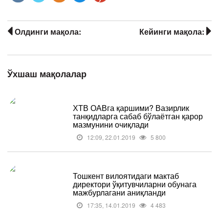
Олдинги мақола:
Кейинги мақола:
Ўхшаш мақолалар
ХТВ ОАВга қаршими? Вазирлик
танқидларга сабаб бўлаётган қарор
мазмунини очиқлади
12:09, 22.01.2019
5 800
Тошкент вилоятидаги мактаб
директори ўқитувчиларни обунага
мажбурлагани аниқланди
17:35, 14.01.2019
4 483