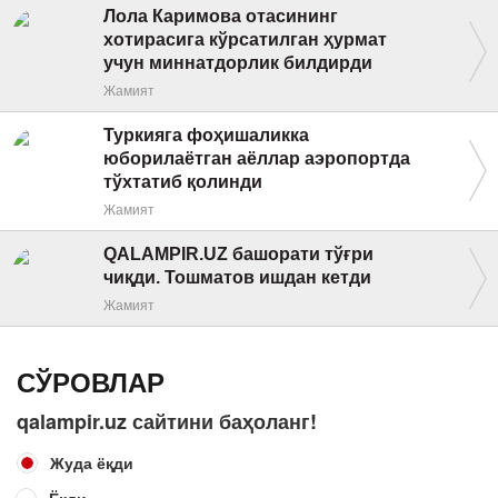
Лола Каримова отасининг
хотирасига кўрсатилган ҳурмат
учун миннатдорлик билдирди
Жамият
Туркияга фоҳишаликка
юборилаётган аёллар аэропортда
тўхтатиб қолинди
Жамият
QALAMPIR.UZ башорати тўғри
чиқди. Тошматов ишдан кетди
Жамият
СЎРОВЛАР
qalampir.uz сайтини баҳоланг!
Жуда ёқди