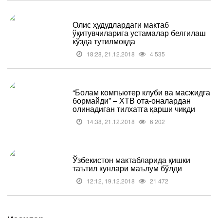
Олис ҳудудлардаги мактаб
ўқитувчиларига устамалар белгилаш
кўзда тутилмоқда
18:28, 21.12.2018
4 535
“Болам компьютер клуби ва масжидга
бормайди” – ХТВ ота-оналардан
олинадиган тилхатга қарши чиқди
14:38, 21.12.2018
6 202
Ўзбекистон мактабларида қишки
таътил кунлари маълум бўлди
12:12, 19.12.2018
21 472