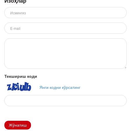
Изоҳлар
Текшириш коди
Янги кодни кўрсатинг
Жўнатиш