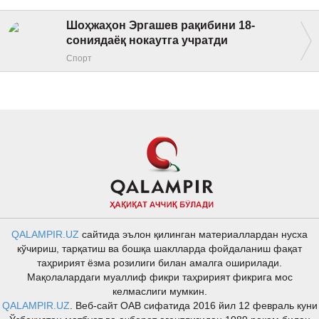
Шоҳжаҳон Эргашев рақибини 18-
сониядаёқ нокаутга учратди
Спорт
QALAMPIR.UZ
сайтида эълон қилинган материаллардан нусха
кўчириш, тарқатиш ва бошқа шаклларда фойдаланиш фақат
таҳририят ёзма розилиги билан амалга оширилади.
Мақолалардаги муаллиф фикри таҳририят фикрига мос
келмаслиги мумкин.
QALAMPIR.UZ
. Веб-сайт ОАВ сифатида 2016 йил 12 февраль куни