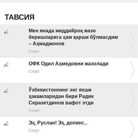
ТАВСИЯ
Мен янада жиддийроқ жазо
беришларига ҳам қарши бўлмасдим
– Аҳмаджонов
Спорт
ОФК Одил Аҳмедовни жазолади
Спорт
Ўзбекистоннинг энг яхши
ҳакамларидан бири Радик
Серазетдинов вафот этди
Спорт
Эҳ, Руслан! Эҳ, допинг...
Спорт