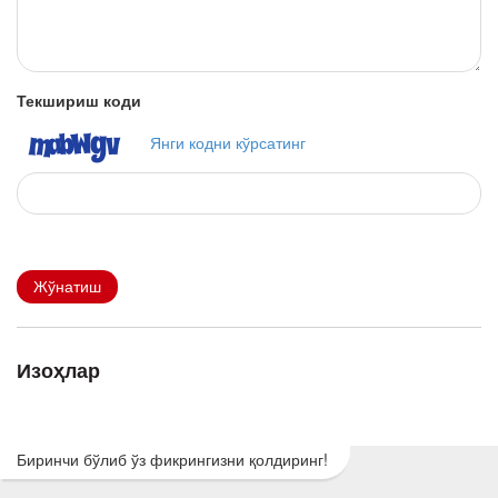
Текшириш коди
Янги кодни кўрсатинг
Жўнатиш
Изоҳлар
Биринчи бўлиб ўз фикрингизни қолдиринг!