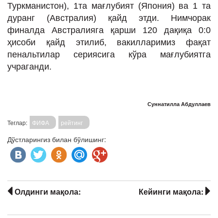
Туркманистон), 1та мағлубият (Япония) ва 1 та
дуранг (Австралия) қайд этди. Нимчорак
финалда Австралияга қарши 120 дақиқа 0:0
ҳисоби қайд этилиб, вакилларимиз фақат
пенальтилар сериясига кўра мағлубиятга
учраганди.
Суннатилла Абдуллаев
Теглар:
ФИФА
рейтинг
Дўстларингиз билан бўлишинг:
Олдинги мақола:
Кейинги мақола: