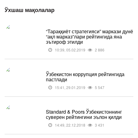
Ўхшаш мақолалар
“Тараққиёт стратегияси” маркази дунё
“ақл марказ”лари рейтингида яна
эътироф этилди
10:39, 05.02.2019
2 886
Ўзбекистон коррупция рейтингида
пастлади
15:41, 29.01.2019
5 547
Standard & Poors Ўзбекистоннинг
суверен рейтингини эълон қилди
14:49, 22.12.2018
3 431