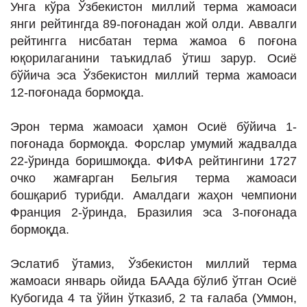
Унга кўра Ўзбекистон миллий терма жамоаси
ИНТЕРВЬЮ
янги рейтингда 89-поғонадан жой олди. Аввалги
ЛОЙИҲАЛАР
рейтингга нисбатан терма жамоа 6 поғона
юқорилаганини таъкидлаб ўтиш зарур. Осиё
Таҳлил
бўйича эса Ўзбекистон миллий терма жамоаси
Саломатлик
12-поғонада бормоқда.
Бу қизиқ
Эрон терма жамоаси ҳамон Осиё бўйича 1-
Реклама
поғонада бормоқда. Форслар умумий жадвалда
22-ўринда боришмоқда. ФИФА рейтингини 1727
СПОРТ
очко жамғарган Бельгия терма жамоаси
ТЕХНОЛОГИЯ
бошқариб турибди. Амалдаги жаҳон чемпиони
Франция 2-ўринда, Бразилия эса 3-поғонада
бормоқда.
Эслатиб ўтамиз, Ўзбекистон миллий терма
жамоаси январь ойида БААда бўлиб ўтган Осиё
Кубогида 4 та ўйин ўтказиб, 2 та ғалаба (Уммон,