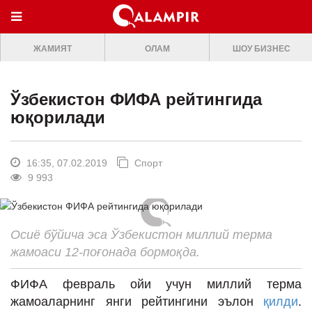
МЕНЮ
ЖАМИЯТ
ОЛАМ
ШОУ БИЗНЕС
ONLINE TV
БОШ САХИФА
Ўзбекистон ФИФА рейтингида
ЖАМИЯТ
юқорилади
ОЛАМ
ШОУ-БИЗНЕС
16:35, 07.02.2019
Спорт
9 993
Премьера
Мусиқа
Осиё бўйича эса Ўзбекистон миллий терма
Клип
жамоаси 12-поғонада бормоқда.
Кино
ФИФА февраль ойи учун миллий терма
Театр
жамоаларнинг янги рейтингини эълон
қилди
.