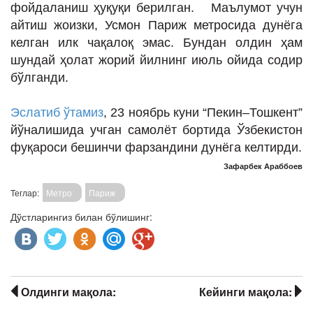
фойдаланиш ҳуқуқи берилган. Маълумот учун
айтиш жоизки, Усмон Париж метросида дунёга
келган илк чақалоқ эмас. Бундан олдин ҳам
шундай ҳолат жорий йилнинг июль ойида содир
бўлганди.
Эслатиб ўтамиз
, 23 ноябрь куни “Пекин–Тошкент”
йўналишида учган самолёт бортида Ўзбекистон
фуқароси бешинчи фарзандини дунёга келтирди.
Зафарбек Араббоев
Теглар:
Метро
Париж
Дўстларингиз билан бўлишинг:
Олдинги мақола:
Кейинги мақола: