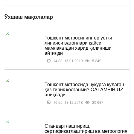
Ўхшаш мақолалар
Тошкент метросининг ер устки
линияси вагонлари қайси
мамлакатдан харид қилиниши
айтилди
14:03, 15.01.2019
5 249
Тошкент метросида чуқурга қулаган
қиз тирик қолганми? QALAMPIR.UZ
аниқлади
16:55, 18.12.2018
20 687
Стандартлаштириш,
сертификатлаштириш ва метрология