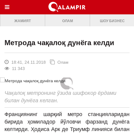
МЕНЮ
ЖАМИЯТ
ОЛАМ
ШОУ БИЗНЕС
ONLINE TV
БОШ САХИФА
Метрода чақалоқ дунёга келди
ЖАМИЯТ
ОЛАМ
18:41, 24.11.2018
Олам
11 343
ШОУ-БИЗНЕС
Премьера
Мусиқа
Чақалоқ метронинг ўзида шифокор ёрдами
билан дунёга келган.
Клип
Франциянинг шарқий метро станцияларидан
Кино
бирида ҳомиладор йўловчи фарзанд дунёга
Театр
келтирди. Ҳодиса Арк де Триумф линияси билан