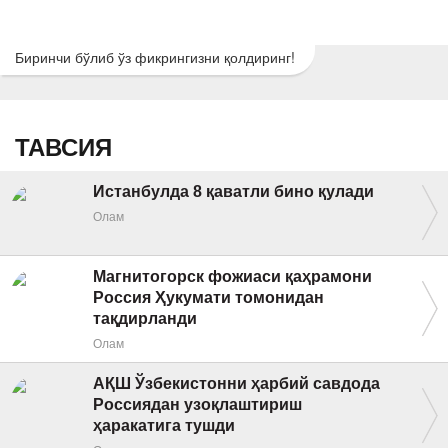
Биринчи бўлиб ўз фикрингизни қолдиринг!
ТАВСИЯ
Истанбулда 8 қаватли бино қулади
Олам
Магнитогорск фожиаси қаҳрамони
Россия Ҳукумати томонидан
тақдирланди
Олам
АҚШ Ўзбекистонни ҳарбий савдода
Россиядан узоқлаштириш
ҳаракатига тушди