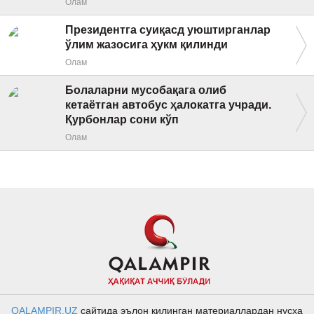
Олам
Президентга суиқасд уюштирганлар
ўлим жазосига ҳукм қилинди
Олам
Болаларни мусобақага олиб
кетаётган автобус ҳалокатга учради.
Қурбонлар сони кўп
Олам
QALAMPIR.UZ
сайтида эълон қилинган материаллардан нусха