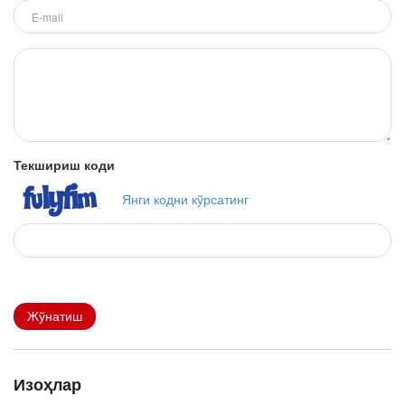
Текшириш коди
Янги кодни кўрсатинг
Жўнатиш
Изоҳлар