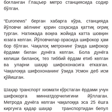
боғланган Глацъер метро станциясида содир
ИНТЕРВЬЮ
бўлган.
ЛОЙИҲАЛАР
“Euronews” берган хабарга кўра, станцияда
Таҳлил
йўловчи аёлнинг қорин соҳасида қаттиқ оғриқ
Саломатлик
турган. Натижада воқеа жойида катта шовқин
юзага келган. Йўловчилар орасида шифокор ҳам
Бу қизиқ
бор бўлган. Чақалоқ метронинг ўзида шифокор
Реклама
ёрдами билан дунёга келган. Бола дунёга
келиши биланоқ, тез тиббий ёрдам етиб келган
СПОРТ
ва уларни шаҳар шифохонасига етказган.
ТЕХНОЛОГИЯ
Чақалоққа шифохонанинг ўзида Усмон деб исм
қўйишган.
Шаҳар транспорт хизмати кўрстаган ёрдами учун
шифокорга миннатдорчилигини йўллаган.
Метрода дунёга келган чақалоққа эса 25 ёшга
киргунга қадар шаҳар транспортидан бепул