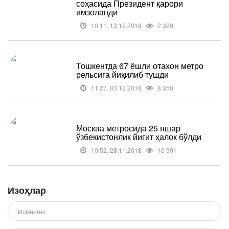
соҳасида Президент қарори
имзоланди
10:11, 13.12.2018
2 329
Тошкентда 67 ёшли отахон метро
рельсига йиқилиб тушди
11:27, 03.12.2018
8 350
Москва метросида 25 яшар
ўзбекистонлик йигит ҳалок бўлди
10:52, 28.11.2018
10 901
Изоҳлар