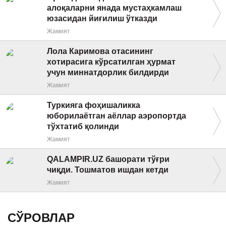
алоқаларни янада мустаҳкамлаш
юзасидан йиғилиш ўтказди
Жамият
Лола Каримова отасининг
хотирасига кўрсатилган ҳурмат
учун миннатдорлик билдирди
Жамият
Туркияга фоҳишаликка
юборилаётган аёллар аэропортда
тўхтатиб қолинди
Жамият
QALAMPIR.UZ башорати тўғри
чиқди. Тошматов ишдан кетди
Жамият
СЎРОВЛАР