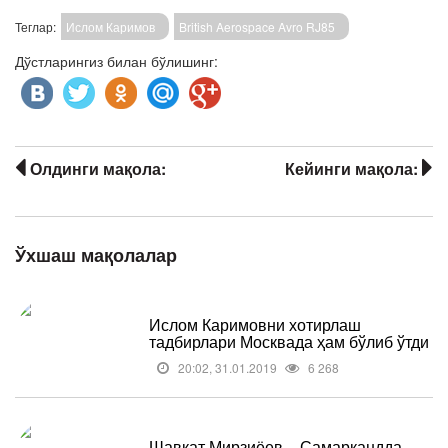
Теглар:
Ислом Каримов
British Aerospace Avro RJ85
Дўстларингиз билан бўлишинг:
Олдинги мақола:
Кейинги мақола:
Ўхшаш мақолалар
Ислом Каримовни хотирлаш
тадбирлари Москвада ҳам бўлиб ўтди
20:02, 31.01.2019
6 268
Шавкат Мирзиёев – Самарқандда.