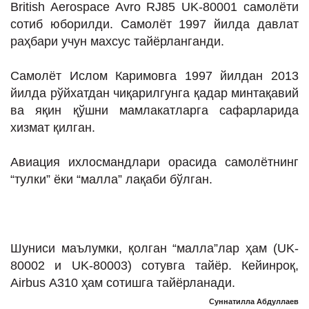
British Aerospace Avro RJ85 UK-80001 самолёти
ИНТЕРВЬЮ
сотиб юборилди. Самолёт 1997 йилда давлат
ЛОЙИҲАЛАР
раҳбари учун махсус тайёрланганди.
Таҳлил
Самолёт Ислом Каримовга 1997 йилдан 2013
Саломатлик
йилда рўйхатдан чиқарилгунга қадар минтақавий
ва яқин қўшни мамлакатларга сафарларида
Бу қизиқ
хизмат қилган.
Реклама
Авиация ихлосмандлари орасида самолётнинг
СПОРТ
“тулки” ёки “малла” лақаби бўлган.
ТЕХНОЛОГИЯ
Шуниси маълумки, қолган “малла”лар ҳам (UK-
80002 и UK-80003) сотувга тайёр. Кейинроқ,
Airbus А310 ҳам сотишга тайёрланади.
Суннатилла Абдуллаев