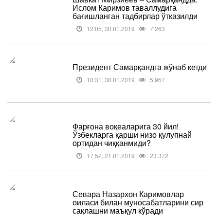
Ислом Каримов таваллудига
бағишланган тадбирлар ўтказилди
12:05, 30.01.2019
7 263
Президент Самарқандга жўнаб кетди
10:31, 30.01.2019
5 957
Фарғона воқеаларига 30 йил!
Ўзбекларга қарши низо қулупнай
ортидан чиққанмиди?
17:52, 21.01.2019
23 372
Севара Назархон Каримовлар
оиласи билан муносабатларини сир
сақлашни маъқул кўради