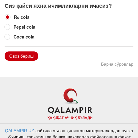
Сиз қайси яхна ичимликларни ичасиз?
Rс cola
Pepsi cola
Coca cola
Овоз бериш
Барча сўровлар
QALAMPIR.UZ
сайтида эълон қилинган материаллардан нусха
кўчириш, тарқатиш ва бошқа шаклларда фойдаланиш фақат