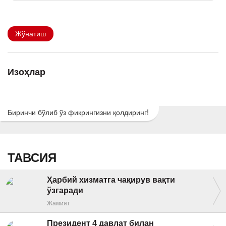
Жўнатиш
Изоҳлар
Биринчи бўлиб ўз фикрингизни қолдиринг!
ТАВСИЯ
Ҳарбий хизматга чақирув вақти
ўзгаради
Жамият
Президент 4 давлат билан