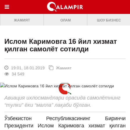
МЕНЮ
ЖАМИЯТ
ОЛАМ
ШОУ БИЗНЕС
ONLINE TV
БОШ САХИФА
Ислом Каримовга 16 йил хизмат
ЖАМИЯТ
қилган самолёт сотилди
ОЛАМ
ШОУ-БИЗНЕС
19:01, 18.01.2019
Жамият
34 549
Премьера
Мусиқа
Авиация ихлосмандлари орасида самолётнинг
Клип
“тулки” ёки “малла” лақаби бўлган.
Кино
Ўзбекистон Республикасининг Биринчи
Театр
Президенти Ислом Каримовга хизмат қилган