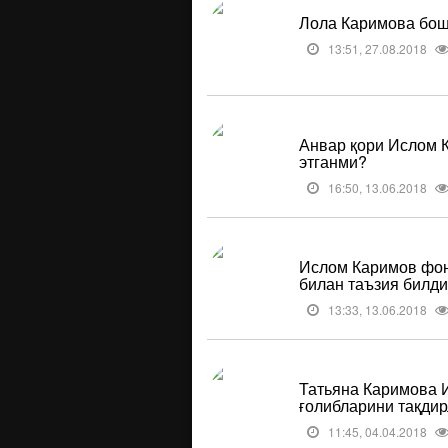
Лола Каримова бошч
13:51, 27.08.2018
Анвар қори Ислом 
этганми?
16:50, 13.06.2018
Ислом Каримов фон
билан таъзия билд
13:33, 13.06.2018
Татьяна Каримова 
ғолибларини тақдир
11:45, 04.04.2018