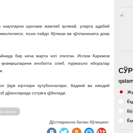
р нақлларни шунчаки жамлаб қолмай, уларга адабий
тимологияси, яъни пайдо бўлиши ва қўлланишига доир
айнида бир неча марта чоп этилган. Ислом Каримов
 қизиқишларини инобатга олиб, пурмаъно иборалар
СЎ
и.
qalam
тон ўқув юртлари кутубхоналари, бадиий ва ижодий
Жу
б дўконларида сотувга қўйилади.
Ёқ
Бў
қи сўзлар
Ёқ
Дўстларингиз билан бўлишинг: