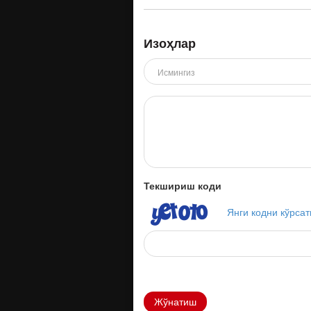
Изоҳлар
Текшириш коди
Янги кодни кўрсат
Жўнатиш