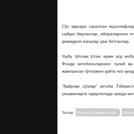
Сўз заргари саналган муаллифла
сайқал берганлар, ибораларнинг э
қизиқарли изоҳлар ҳам битганлар.
Ушбу тўплам ўтган ярим аср моб
Фонди китобхонларнинг талаб ва
жамланган тўпламни қайта чоп қилд
“Қайроқи сўзлар” китоби Ўзбекис
уюшмаларга тарқатилади ҳамда кито
Теглар:
Ислом Каримов фонди
Қайро