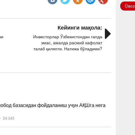
Овоз
Кейинги мақола:
чи
Инвесторлар Ўзбекистондан гапда
эмас, амалда расмий кафолат
талаб қиляпти. Натижа бўладими?
обод базасидан фойдаланиш учун АҚШга нега
24 345