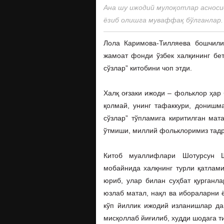
Ана шу ижодий мулоқотлар асноси
ёзиб олишга муваффақ бўлганлар.
Лола Каримова-Тилляева бошчили
жамоат фонди ўзбек халқининг бет
сўзлар” китобини чоп этди.
Халқ оғзаки ижоди – фольклор ҳар 
қолмай, унинг тафаккури, донишм
сўзлар” тўпламига киритилган мат
ўтмиши, миллий фольклоримиз тадри
Китоб муаллифлари Шотурсун Ш
мобайнида халқнинг турли қатлами
юриб, улар билан суҳбат қурганл
юзлаб матал, нақл ва ибораларни 
кўп йиллик ижодий изланишлар да
мисқоллаб йиғилиб, худди шодага т