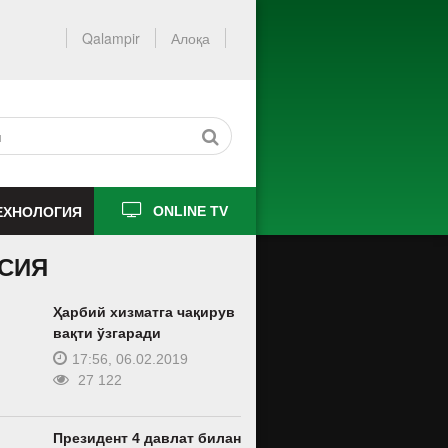
Qalampir
Алоқа
ЕХНОЛОГИЯ
ONLINE TV
СИЯ
Ҳарбий хизматга чақирув
вақти ўзгаради
17:56, 06.02.2019
27 122
Президент 4 давлат билан