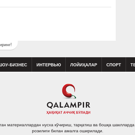
иринг!
ШОУ-БИЗНЕС
ИНТЕРВЬЮ
ЛОЙИҲАЛАР
СПОРТ
Т
изиқ
Кино
Реклама
Театр
ган материаллардан нусха кўчириш, тарқатиш ва бошқа шакллард
розилиги билан амалга оширилади.