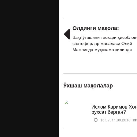
Олдинги мақола:
Вақт ўтишини тескари ҳисоблов
светофорлар масаласи Олий
Мажлисда муҳокама қилинди
Ўхшаш мақолалар
Ислом Каримов Хон
рухсат берган?
16:07, 11.09.2018