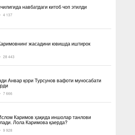
илигида навбатдаги китоб чоп этилди
4 137
Каримовнинг жасадини ювишда иштирок
28 443
ди Анвар қори Турсунов вафоти муносабати
ирди
7 666
Ислом Каримов ҳақида иншолар танлови
лади. Лола Каримова қаерда?
9 928