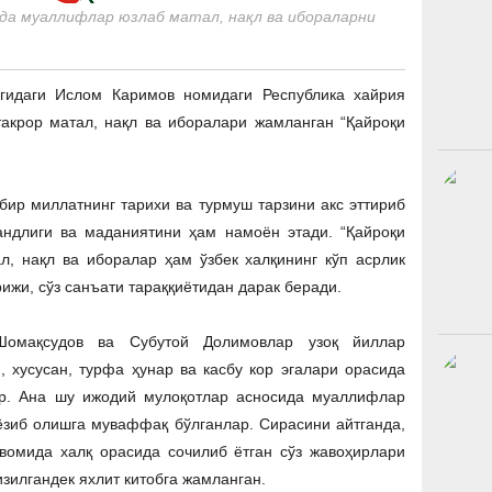
да муаллифлар юзлаб матал, нақл ва ибораларни
гидаги Ислом Каримов номидаги Республика хайрия
акрор матал, нақл ва иборалари жамланган “Қайроқи
бир миллатнинг тарихи ва турмуш тарзини акс эттириб
андлиги ва маданиятини ҳам намоён этади. “Қайроқи
ал, нақл ва иборалар ҳам ўзбек халқининг кўп асрлик
жи, сўз санъати тараққиётидан дарак беради.
омақсудов ва Субутой Долимовлар узоқ йиллар
, хусусан, турфа ҳунар ва касбу кор эгалари орасида
ар. Ана шу ижодий мулоқотлар асносида муаллифлар
ёзиб олишга муваффақ бўлганлар. Сирасини айтганда,
вомида халқ орасида сочилиб ётган сўз жавоҳирлари
изилгандек яхлит китобга жамланган.