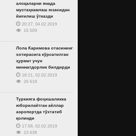
алоқаларни янада
мустаҳкамлаш юзасидан
йиғилиш ўтказди
20:27, 04.02.2019
15 509
Лола Каримова отасининг
хотирасига кўрсатилган
ҳурмат учун
миннатдорлик билдирди
18:21, 02.02.2019
26 618
Туркияга фоҳишаликка
юборилаётган аёллар
аэропортда тўхтатиб
қолинди
17:58, 02.02.2019
23 638