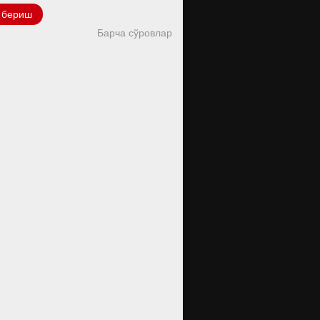
 бериш
Барча сўровлар