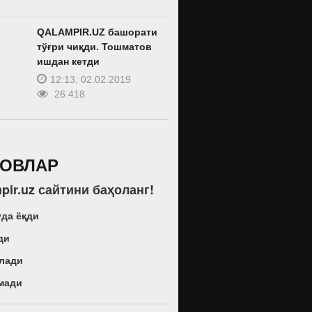
QALAMPIR.UZ башорати
тўғри чиқди. Тошматов
ишдан кетди
12:13, 02.02.2019
26 418
РОВЛАР
pir.uz сайтини баҳоланг!
да ёқди
ди
лади
мади