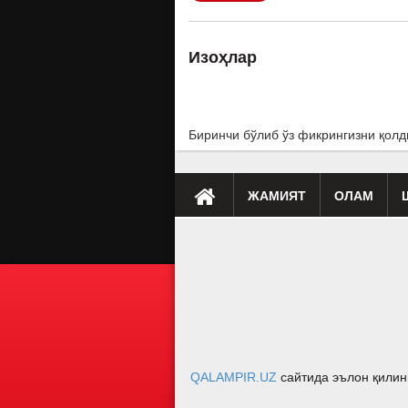
Изоҳлар
Биринчи бўлиб ўз фикрингизни қолд
ЖАМИЯТ
ОЛАМ
Премьера
Таҳлил
Саломатлик
Мусиқа
Клип
Бу қ
QALAMPIR.UZ
сайтида эълон қилин