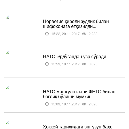
Норвегия қироли зудлик билан
шифохонага ётқизилди...
15:22, 20.11.2017
2 283
НАТО Эрдўғандан узр сўради
15:59, 19.11.2017
3 898
НАТО машғулотлари ФЕТО билан
боғлиқ бўлиши мумкин
15:03, 19.11.2017
2 628
Ҳоккей тарихидаги энг узун баҳс