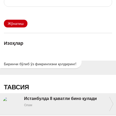
Жўнатиш
Изоҳлар
Биринчи бўлиб ўз фикрингизни қолдиринг!
ТАВСИЯ
Истанбулда 8 қаватли бино қулади
Олам