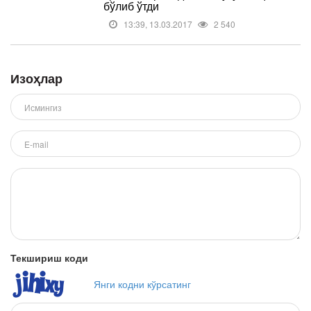
бўлиб ўтди
13:39, 13.03.2017
2 540
Изоҳлар
Текшириш коди
Янги кодни кўрсатинг