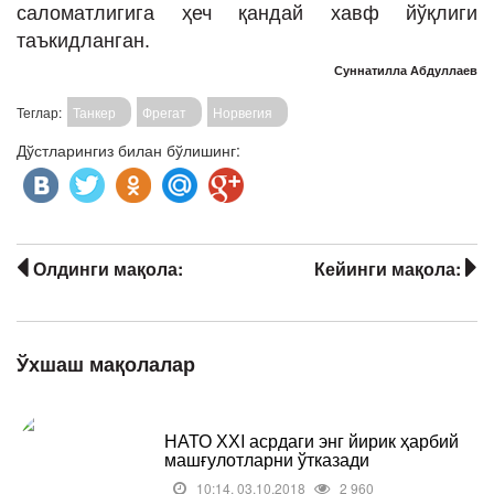
саломатлигига ҳеч қандай хавф йўқлиги
таъкидланган.
Суннатилла Абдуллаев
Теглар:
Танкер
Фрегат
Норвегия
Дўстларингиз билан бўлишинг:
Олдинги мақола:
Кейинги мақола:
Ўхшаш мақолалар
НАТО ХХI асрдаги энг йирик ҳарбий
машғулотларни ўтказади
10:14, 03.10.2018
2 960