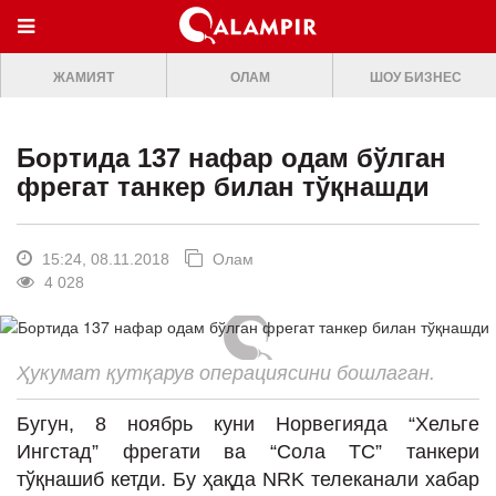
МЕНЮ
ЖАМИЯТ
ОЛАМ
ШОУ БИЗНЕС
ONLINE TV
БОШ САХИФА
Бортида 137 нафар одам бўлган
ЖАМИЯТ
фрегат танкер билан тўқнашди
ОЛАМ
ШОУ-БИЗНЕС
15:24, 08.11.2018
Олам
4 028
Премьера
Мусиқа
Ҳукумат қутқарув операциясини бошлаган.
Клип
Бугун, 8 ноябрь куни Норвегияда “Хельге
Кино
Ингстад” фрегати ва “Сола ТС” танкери
Театр
тўқнашиб кетди. Бу ҳақда NRK телеканали хабар