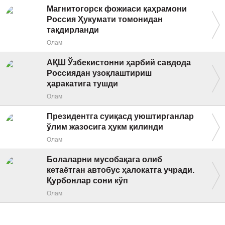
Магнитогорск фожиаси қаҳрамони
Россия Ҳукумати томонидан
тақдирланди
Олам
АҚШ Ўзбекистонни ҳарбий савдода
Россиядан узоқлаштириш
ҳаракатига тушди
Олам
Президентга суиқасд уюштирганлар
ўлим жазосига ҳукм қилинди
Олам
Болаларни мусобақага олиб
кетаётган автобус ҳалокатга учради.
Қурбонлар сони кўп
Олам