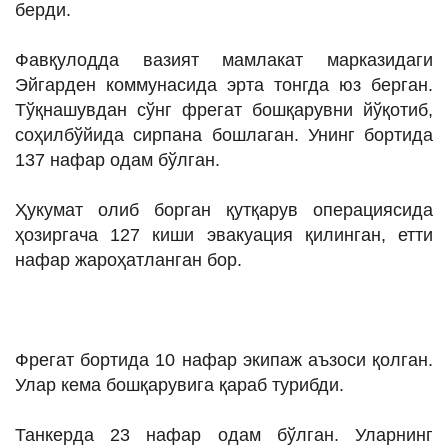
берди.
ИНТЕРВЬЮ
ЛОЙИҲАЛАР
Фавқулодда вазият мамлакат марказидаги
Эйгарден коммунасида эрта тонгда юз берган.
Таҳлил
Тўқнашувдан сўнг фрегат бошқарувни йўқотиб,
Саломатлик
соҳилбўйида сирпана бошлаган. Унинг бортида
137 нафар одам бўлган.
Бу қизиқ
Реклама
Ҳукумат олиб борган қутқарув операциясида
ҳозиргача 127 киши эвакуация қилинган, етти
СПОРТ
нафар жароҳатланган бор.
ТЕХНОЛОГИЯ
Фрегат бортида 10 нафар экипаж аъзоси қолган.
Улар кема бошқарувига қараб турибди.
Танкерда 23 нафар одам бўлган. Уларнинг