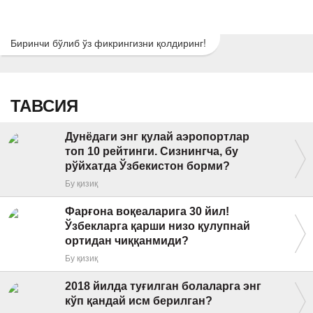
Биринчи бўлиб ўз фикрингизни қолдиринг!
ТАВСИЯ
Дунёдаги энг қулай аэропортлар
топ 10 рейтинги. Сизнингча, бу
рўйхатда Ўзбекистон борми?
Бу қизиқ
Фарғона воқеаларига 30 йил!
Ўзбекларга қарши низо қулупнай
ортидан чиққанмиди?
Бу қизиқ
2018 йилда туғилган болаларга энг
кўп қандай исм берилган?