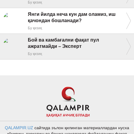
Бу қизиқ
Янги йилда неча кун дам оламиз, иш
қачондан бошланади?
Бу қизиқ
Бой ва камбағални фақат пул
ажратмайди – Эксперт
Бу қизиқ
QALAMPIR.UZ
сайтида эълон қилинган материаллардан нусха
кўчириш, тарқатиш ва бошқа шаклларда фойдаланиш фақат