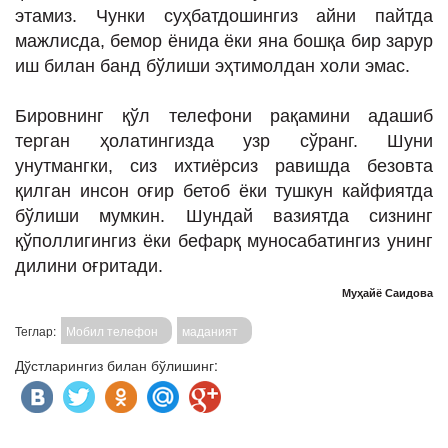
этамиз. Чунки суҳбатдошингиз айни пайтда
мажлисда, бемор ёнида ёки яна бошқа бир зарур
иш билан банд бўлиши эҳтимолдан холи эмас.
Бировнинг қўл телефони рақамини адашиб
терган ҳолатингизда узр сўранг. Шуни
унутмангки, сиз ихтиёрсиз равишда безовта
қилган инсон оғир бетоб ёки тушкун кайфиятда
бўлиши мумкин. Шундай вазиятда сизнинг
қўполлигингиз ёки бефарқ муносабатингиз унинг
дилини оғритади.
Муҳайё Саидова
Теглар:
Мобил телефон
маданият
Дўстларингиз билан бўлишинг: