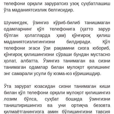
телефони орқали заруратсиз узоқ суҳбатлашиш
ўта маданиятсизлик белгисидир.
Шунингдек, ўзингиз кўриб-билиб танишмаган
одамларнинг қўл телефонига (ҳатто зарур
бўлган ҳолатларда ҳам) қўнғироқ қилиш
маданиятсизлигингизни билдиради. Қўл
телефони эгаси ўзи рақамини сизга юбориб,
қўнғироқ қилишингизни сўраши бундан мустасно
ҳолат, албатта. Ўзингиз танимаган ва сизни
танимаган одамлар билан мулоқот қилишнинг
энг самарали усули бу юзма-юз кўришишдир.
Ўта зарурат юзасидан сизни танимаган киши
билан қўл телефони орқали мулоқот қилишингиз
лозим бўлса, суҳбат бошида ўзингизни
таништиришингиз ва уни ортиқча безовта
қилмаётганингизга амин бўлишингизни тавсия