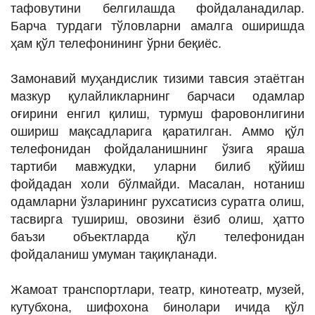
тафовутини белгилашда фойдаланадилар.
Барча турдаги тўловларни амалга оширишда
ҳам қўл телефонининг ўрни беқиёс.
Замонавий муҳандислик тизими тавсия этаётган
мазкур қулайликларнинг барчаси одамлар
оғирини енгил қилиш, турмуш фаровонлигини
ошириш мақсадларига қаратилган. Аммо қўл
телефонидан фойдаланишнинг ўзига яраша
тартиби мавжудки, уларни билиб қўйиш
фойдадан холи бўлмайди. Масалан, нотаниш
одамларни ўзларининг рухсатисиз суратга олиш,
тасвирга тушириш, овозини ёзиб олиш, ҳатто
баъзи объектларда қўл телефонидан
фойдаланиш умуман тақиқланади.
Жамоат транспортлари, театр, кинотеатр, музей,
кутубхона, шифохона бинолари ичида қўл