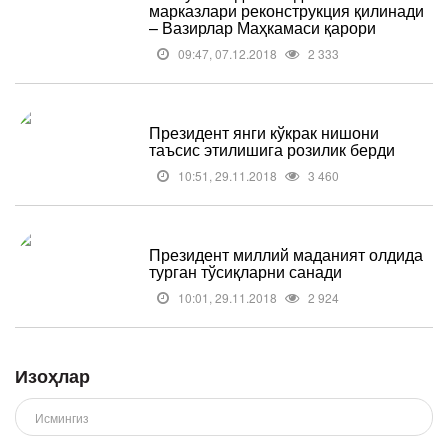
марказлари реконструкция қилинади
– Вазирлар Маҳкамаси қарори
09:47, 07.12.2018
2 333
Президент янги кўкрак нишони
таъсис этилишига розилик берди
10:51, 29.11.2018
3 460
Президент миллий маданият олдида
турган тўсиқларни санади
10:01, 29.11.2018
2 924
Изоҳлар