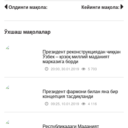
Олдинги мақола:
Кейинги мақола:
Ўхшаш мақолалар
Президент реконструкциядан чиққан
Ўзбек – қозоқ миллий маданият
марказига борди
20:00, 30.01.2019
5 703
Президент фармони билан яна бир
концепция тасдиқланди
09:25, 10.01.2019
4 116
Республикадаги Маданият