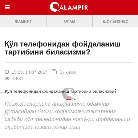
МЕНЮ
ЖАМИЯТ
ОЛАМ
ШОУ БИЗНЕС
ONLINE TV
БОШ САХИФА
Қўл телефонидан фойдаланиш
ЖАМИЯТ
тартибини биласизми?
ОЛАМ
ШОУ-БИЗНЕС
15:29, 14.07.2017
Бу қизиқ
4 531
Премьера
Мусиқа
Психологларнинг аниқлашича, одамлар
Клип
ўртасидаги баъзи келишмовчиликларнинг
Кино
сабаби қўл телефонидан нотўғри фойдаланиш
оқибатида юзага келар экан.
Театр