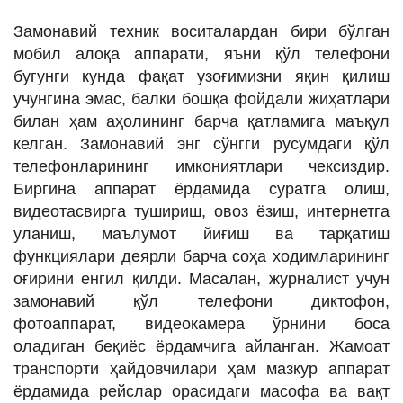
ИНТЕРВЬЮ
Замонавий техник воситалардан бири бўлган
ЛОЙИҲАЛАР
мобил алоқа аппарати, яъни қўл телефони
бугунги кунда фақат узоғимизни яқин қилиш
Таҳлил
учунгина эмас, балки бошқа фойдали жиҳатлари
Саломатлик
билан ҳам аҳолининг барча қатламига маъқул
келган. Замонавий энг сўнгги русумдаги қўл
Бу қизиқ
телефонларининг имкониятлари чексиздир.
Реклама
Биргина аппарат ёрдамида суратга олиш,
видеотасвирга тушириш, овоз ёзиш, интернетга
СПОРТ
уланиш, маълумот йиғиш ва тарқатиш
ТЕХНОЛОГИЯ
функциялари деярли барча соҳа ходимларининг
оғирини енгил қилди. Масалан, журналист учун
замонавий қўл телефони диктофон,
фотоаппарат, видеокамера ўрнини боса
оладиган беқиёс ёрдамчига айланган. Жамоат
транспорти ҳайдовчилари ҳам мазкур аппарат
ёрдамида рейслар орасидаги масофа ва вақт